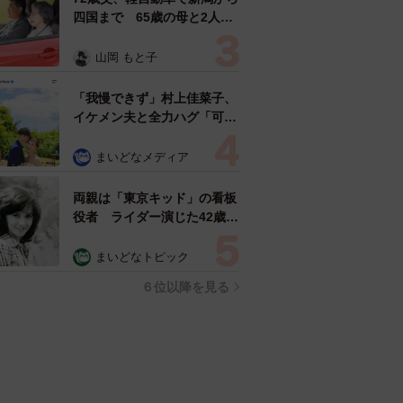
四国まで 65歳の母と2人で
3泊4日の旅 パーキングの休
憩まで分刻み… 「大学生で
山岡 もと子
も組まねえよ！」
「我慢できず」村上佳菜子、
イケメン夫と全力ハグ「可愛
いふたり」「素敵なご夫婦」
まいどなメディア
両親は「東京キッド」の看板
役者 ライダー演じた42歳元
俳優が再婚妻との「ウエディ
ングフォト」計画を明言
まいどなトピック
「センスあるカメラマン求
６位以降を見る
む」