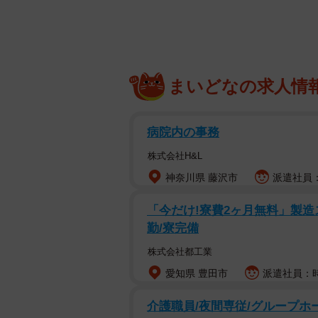
まいどなの求人情
病院内の事務
株式会社H&L
神奈川県 藤沢市
派遣社員：
「今だけ!寮費2ヶ月無料」製造ス
勤/寮完備
株式会社都工業
愛知県 豊田市
派遣社員：時給
介護職員/夜間専従/グループホ