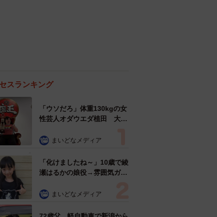
セスランキング
「ウソだろ」体重130kgの女
性芸人オダウエダ植田 大学
時代のほっそり姿に「マジ
で」
まいどなメディア
「化けましたね～」10歳で綾
瀬はるかの娘役→雰囲気ガラ
リの18歳に成長 「メイクで
雰囲気が」「宝塚に入れそ
まいどなメディア
う」
72歳父、軽自動車で新潟から