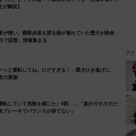
士が解説】
車が憎い」横断歩道を渡る娘が連れていた愛犬が絶命
NSで拡散、情報集まる
アク
ーっと運転してね」ひどすぎる！←愛犬ひき逃げに、
念の家族
運転していて危険を感じた」6割 …「道がガタガタだ
急ブレーキでバランスが保てない」