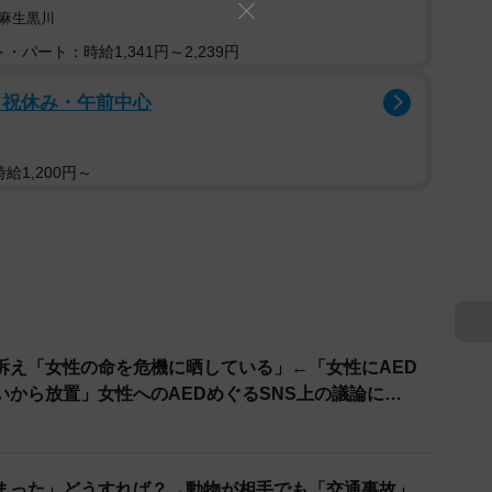
麻生黒川
・パート：時給1,341円～2,239円
日祝休み・午前中心
給1,200円～
訴え「女性の命を危機に晒している」←「女性にAED
いから放置」女性へのAEDめぐるSNS上の議論に…
まった」どうすれば？→動物が相手でも「交通事故」…