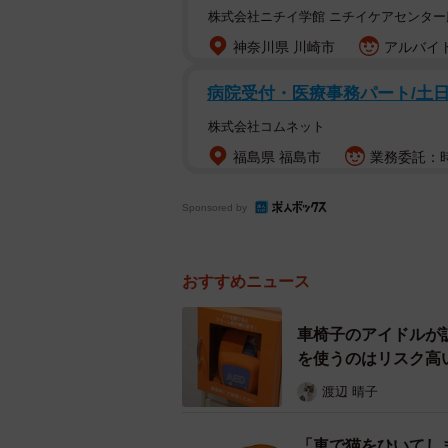
株式会社ニチイ学館 ニチイケアセンター
神奈川県 川崎市
アルバイト
病院受付・医療事務パート/土
株式会社コムネット
福島県 福島市
業務委託：時
Sponsored by
おすすめニュース
車椅子のアイドルが
を使うのはリスク高
渡辺 晴子
「車で猫をひいてし