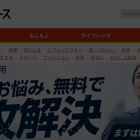
もふもふ
ライフハック
い
家族
気になる
ビフォーアフター
買ってみたい
夫婦
生きる
スポーツ
ファッション
災害
住まい
おもしろ動画