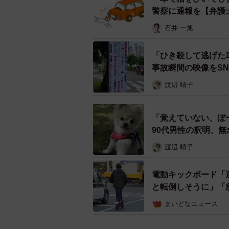
警察に通報を【弁護
石井 一旭
「ひき殺して逃げた
事故瞬間の映像をS
渡辺 晴子
「覚えていない、ぼ
90代男性の釈明、無
渡辺 晴子
電動キックボード「
と転倒しそうに」「
まいどなニュース