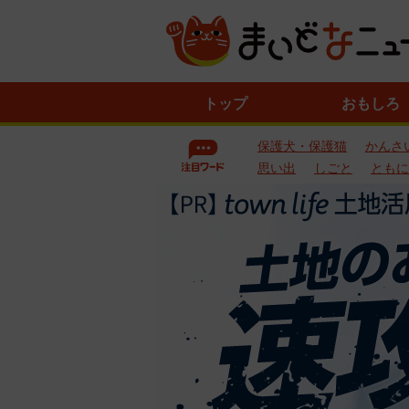
ニ
トップ
おもしろ
ュ
ー
保護犬・保護猫
かんさ
ス
一
思い出
しごと
ともに
覧