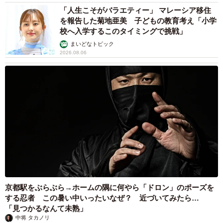
「人生こそがバラエティー」 マレーシア移住
を報告した菊地亜美 子どもの教育考え「小学
校へ入学するこのタイミングで挑戦」
まいどなトピック
2026.08.06
京都駅をぶらぶら→ホームの隅に何やら「ドロン」のポーズを
する忍者 この暑い中いったいなぜ？ 近づいてみたら…
「見つかるなんて未熟」
中将 タカノリ