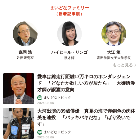
まいどなファミリー
（新着記事順）
森岡 浩
ハイヒール・リンゴ
大江 篤
姓氏研究家
漫才師
園田学園女子大学学長
もっと見る
愛車は総走行距離17万キロのホンダレジェン
ド 「どなたか欲しい方が居たら」 大御所漫
才師が譲渡の意向
まいどなトピック
2026.08.06
大河出演の39歳俳優 真夏の海で赤銅色の肉体
美を連投 「バッキバキだな」「ばり渋いで
す」
まいどなトピック
2026.08.06