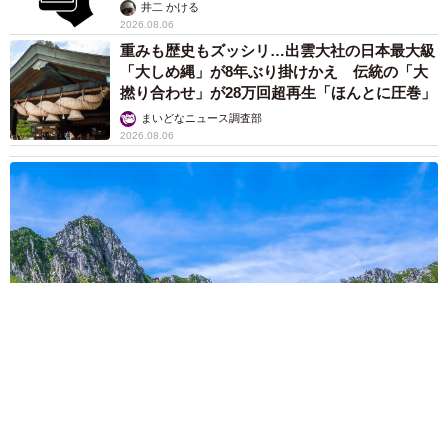
提」の対策
井二 かける
2026.08.06
重みも歴史もズッシリ…出雲大社の日本最大級
「大しめ縄」が8年ぶり掛けかえ 伝統の「大
撚り合わせ」が28万回超再生「ほんとに圧巻」
まいどなニュース調査部
2026.08.06
「これ全部長野県」海外のような絶景ショットに感動と反響
「離れてからいいところだったんだって気づいた」