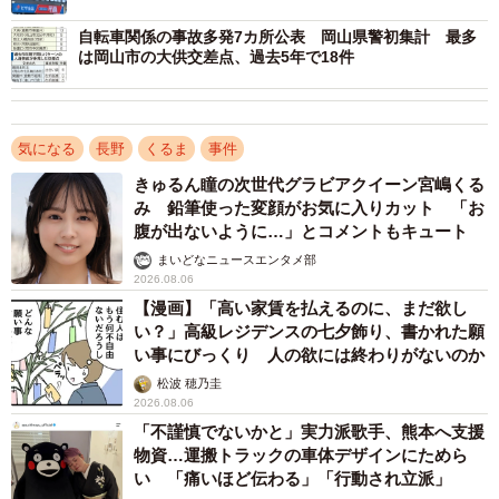
のに」
ます。
自転車関係の事故多発7カ所公表 岡山県警初集計 最多
は岡山市の大供交差点、過去5年で18件
「はい、これまでにもチラシ等で市民の皆さんに啓発活
動を行ってきましたが、昨年の夏、観光に来た方から “松本
走り”によって怖い思いをしたという投書をいただきまし
気になる
長野
くるま
事件
た。３月号で特集したのは、新学期を控えた３月に新たに
きゅるん瞳の次世代グラビアクイーン宮嶋くる
免許を取る方が多いと思ったからです」
み 鉛筆使った変顔がお気に入りカット 「お
腹が出ないように…」とコメントもキュート
まいどなニュースエンタメ部
2026.08.06
【漫画】「高い家賃を払えるのに、まだ欲し
い？」高級レジデンスの七夕飾り、書かれた願
い事にびっくり 人の欲には終わりがないのか
松波 穂乃圭
2026.08.06
「不謹慎でないかと」実力派歌手、熊本へ支援
物資…運搬トラックの車体デザインにためら
い 「痛いほど伝わる」「行動され立派」