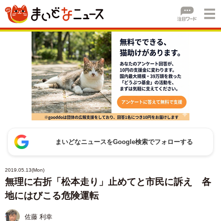
まいどなニュースをGoogle検索でフォローする
2019.05.13(Mon)
無理に右折「松本走り」止めてと市民に訴え 各
地にはびこる危険運転
佐藤 利幸