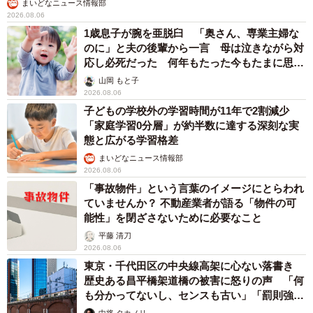
まいどなニュース情報部
2026.08.06
1歳息子が腕を亜脱臼 「奥さん、専業主婦な
のに」と夫の後輩から一言 母は泣きながら対
応し必死だった 何年もたった今もたまに思い
出し…
山岡 もと子
2026.08.06
子どもの学校外の学習時間が11年で2割減少
「家庭学習0分層」が約半数に達する深刻な実
態と広がる学習格差
まいどなニュース情報部
2026.08.06
「事故物件」という言葉のイメージにとらわれ
ていませんか？ 不動産業者が語る「物件の可
能性」を閉ざさないために必要なこと
平藤 清刀
2026.08.06
東京・千代田区の中央線高架に心ない落書き
歴史ある昌平橋架道橋の被害に怒りの声 「何
も分かってないし、センスも古い」「罰則強化
して」