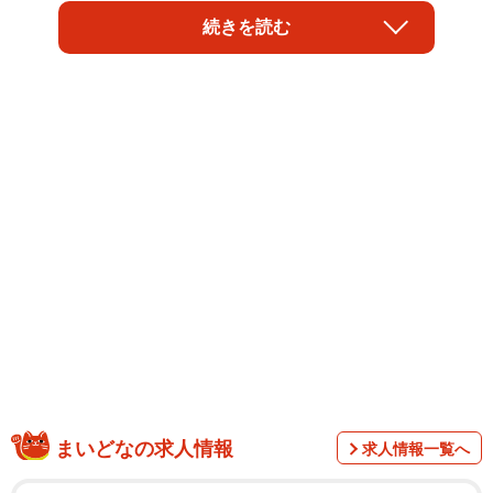
続きを読む
ＳＮＳ上では各地の危険な運転がクローズアップされ、
運転マナーの改善や、事故をなくそうという投稿が目立っ
ている。各地の危険な運転とは「松本走り」「名古屋走
り」「山梨ルール」「茨城ダッシュ」「伊予の早曲がり」
「播磨道交法」などと言われるもので、いろいろな呼び名
はあるが、いずれも危険運転のことだ。
まいどなの求人情報
求人情報一覧へ