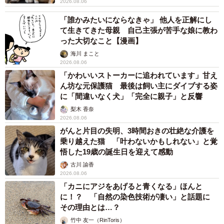
2026.08.06
「誰かみたいにならなきゃ」 他人を正解にし
て生きてきた母親 自己主張が苦手な娘に教わ
った大切なこと【漫画】
海川 まこと
2026.08.06
「かわいいストーカーに追われています」甘え
ん坊な元保護猫 最後は飼い主にダイブする姿
に「間違いなく犬」「完全に親子」と反響
梨木 香奈
2026.08.06
がんと片目の失明、3時間おきの壮絶な介護を
乗り越えた猫 「叶わないかもしれない」と覚
悟した19歳の誕生日を迎えて感動
古川 諭香
2026.08.06
「カニにアジをあげると青くなる」ほんと
に！？ 「自然の染色技術が凄い」と話題に
その理由とは…？
竹中 友一（RinToris）