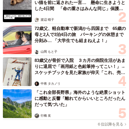
い猫を前に返された一言… 懸命に生きようと
した4日間 「命の重さはみんな同じ」保護団
体代表の訴え
渡辺 晴子
72歳父、軽自動車で新潟から四国まで 65歳の
母と2人で3泊4日の旅 パーキングの休憩まで
分刻み… 「大学生でも組まねえよ！」
山岡 もと子
83歳父が骨折で入院 ３カ月の病院生活があま
りに退屈で「画用紙と色鉛筆持ってこい！」→
スケッチブックを見た家族が仰天「これ、売れ
ますよ…」
中将 タカノリ
「これ全部長野県」海外のような絶景ショット
に感動と反響「離れてからいいところだったん
だって気づいた」
行橋 友
６位以降を見る