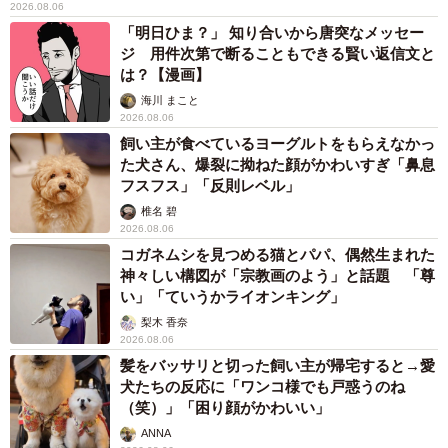
2026.08.06
「明日ひま？」 知り合いから唐突なメッセー
ジ 用件次第で断ることもできる賢い返信文と
は？【漫画】
海川 まこと
2026.08.06
飼い主が食べているヨーグルトをもらえなかっ
た犬さん、爆裂に拗ねた顔がかわいすぎ「鼻息
フスフス」「反則レベル」
椎名 碧
2026.08.06
コガネムシを見つめる猫とパパ、偶然生まれた
神々しい構図が「宗教画のよう」と話題 「尊
い」「ていうかライオンキング」
梨木 香奈
2026.08.06
髪をバッサリと切った飼い主が帰宅すると→愛
犬たちの反応に「ワンコ様でも戸惑うのね
（笑）」「困り顔がかわいい」
ANNA