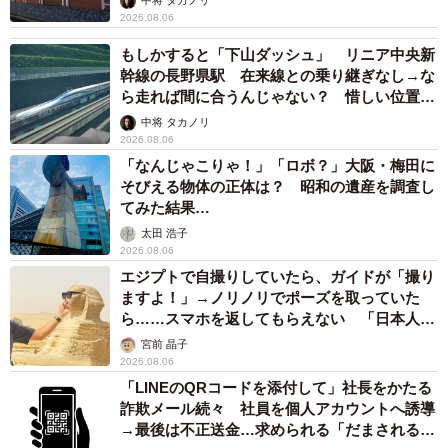
中将 タカノリ
2026.08.06
もしかすると「下山ダッシュ」 リニア中央新
幹線の長野県駅 在来線との乗り継ぎなし→な
ら走れば間に合うんじゃない？ 惜しい位置関
係が反響
中将 タカノリ
2026.08.06
「なんじゃこりゃ！」「ロボ？」大阪・梅田に
そびえる物体の正体は？ 昭和の遺産を調査し
てみた結果…
太田 浩子
2026.08.06
エジプトで自撮りしていたら、ガイドが「撮り
ますよ！」→ノリノリでポーズを取っていた
ら……スマホを返してもらえない 「日本人は
カモ代表かも」「私は6時間で3万円払った」
宮前 晶子
2026.08.06
「LINEのQRコードを添付して」社長をかたる
詐欺メール続々 社員を個人アカウントへ誘導
→最後は不正送金…求められる「だまされる前