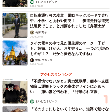
まいどなトピック
2026.08.06
自転車通行可の歩道 電動キックボードで走行
中、小学生とあわや衝突！ 「歩道走行は道交
法違反でしょ」と指摘されました【弁護士が解
説】
長澤 芳子
2026.08.06
タイの電車の中で見た優先席のマーク 子ど
も、妊娠、けが人、お年寄り… 一つだけ謎の
ものが！？「だから黄色なんですね」
中将 タカノリ
2026.08.06
アクセスランキング
「不謹慎でないかと」実力派歌手、熊本へ支援
物資…運搬トラックの車体デザインにためら
い 「痛いほど伝わる」「行動され立派」
まいどなトピック
「そのままにしといてください」道路で動けな