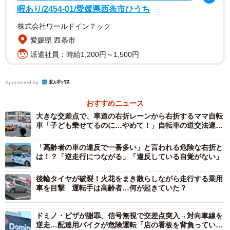
暇あり/2454-01/愛媛県西条市ひうち
株式会社ワールドインテック
愛媛県 西条市
派遣社員：時給1,200円～1,500円
2/2
Sponsored by
おすすめニュース
松本走りの悪いマナー例（松本市の資料より作成）
大きな交差点で、車道の右折レーンから右折するママ自転
車「子ども乗せてるのに…やめて！」自転車の道交法違反
その特徴に「対向車がいるのに、強引に右折」「左折車
に警鐘
にかぶせるように右折」「青信号と同時に、内回りに右
「高齢者の車の違反で一番多い」と言われる危険な右折と
折」「前が詰まっていても交差点に進入」「ウインカーを
は！？「逆走行につながる」「違反している自覚がない」
出さずに道路変更」と挙げている。特集ページを企画した
後輪タイヤが破裂！火花をまき散らしながら走行する乗用
同市の交通安全・都市交通課の担当者に企画した理由や、
車を目撃 運転手は高齢者…何が起きていた？
その思いを聞いた。
ドミノ・ピザが謝罪、信号無視で交差点突入→対向車線を
逆走…配達用バイクが危険運転「店の看板を背負っている
－３月号でいかに“松本走り”が危険であるかを特集してい