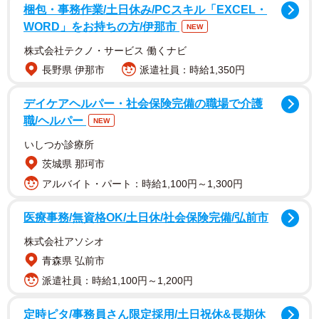
梱包・事務作業/土日休み/PCスキル「EXCEL・
WORD」をお持ちの方/伊那市
NEW
そのうちの１つ「松本走り」の当地、長野県松本市では
株式会社テクノ・サービス 働くナビ
市民へ向けて広報誌で、「交通マナーを守り、思いやり、
長野県 伊那市
派遣社員：時給1,350円
ゆずりあいの気持ちを持ちながら運転しましょう」と大々
的に危険運転の根絶を啓発している。広報まつもとは、今
デイケアヘルパー・社会保険完備の職場で介護
職/ヘルパー
年３月号で「危険 知ってますか？松本走り」というタイ
NEW
トルで２ページにわたり特集した。そのなかで “松本走
いしつか診療所
り”とは「長野県松本市内で見られる、右折車優先の迷惑で
茨城県 那珂市
危険な運転のことです。県外の方から『危険な運転』『マ
アルバイト・パート：時給1,100円～1,300円
ナーが悪い』と指摘されています」としている。
医療事務/無資格OK/土日休/社会保険完備/弘前市
株式会社アソシオ
青森県 弘前市
派遣社員：時給1,100円～1,200円
定時ピタ/事務員さん限定採用/土日祝休&長期休