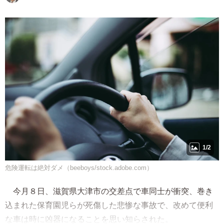
1/2
危険運転は絶対ダメ（beeboys/stock.adobe.com）
今月８日、滋賀県大津市の交差点で車同士が衝突、巻き
込まれた保育園児らが死傷した悲惨な事故で、改めて便利
な車は時に凶器になることを思い知らされた。