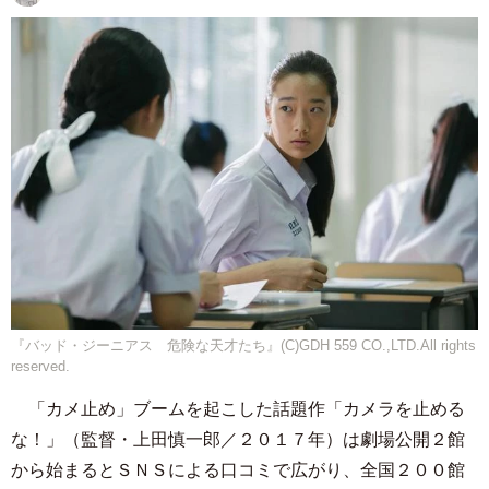
『バッド・ジーニアス 危険な天才たち』(C)GDH 559 CO.,LTD.All rights
reserved.
「カメ止め」ブームを起こした話題作「カメラを止める
な！」（監督・上田慎一郎／２０１７年）は劇場公開２館
から始まるとＳＮＳによる口コミで広がり、全国２００館