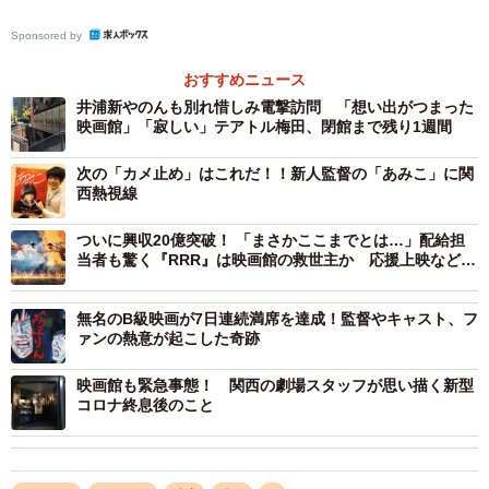
Sponsored by
おすすめニュース
井浦新やのんも別れ惜しみ電撃訪問 「想い出がつまった
映画館」「寂しい」テアトル梅田、閉館まで残り1週間
次の「カメ止め」はこれだ！！新人監督の「あみこ」に関
西熱視線
ついに興収20億突破！ 「まさかここまでとは…」配給担
当者も驚く『RRR』は映画館の救世主か 応援上映などで
熱いファンも激増
無名のB級映画が7日連続満席を達成！監督やキャスト、フ
ァンの熱意が起こした奇跡
映画館も緊急事態！ 関西の劇場スタッフが思い描く新型
コロナ終息後のこと