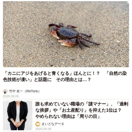
「カニにアジをあげると青くなる」ほんとに！？ 「自然の染
色技術が凄い」と話題に その理由とは…？
竹中 友一（RinToris）
2026.08.06
誰も求めていない職場の「謎マナー」、「過剰
な挨拶」や「お土産配り」を抑えた1位は？
やめられない理由は「周りの目」
まいどなデータ
2026.08.06