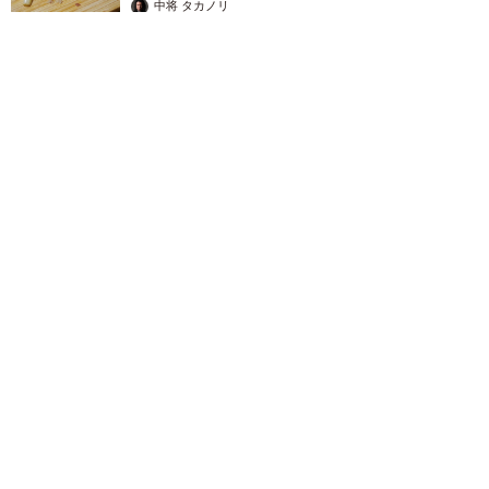
中将 タカノリ
2026.08.05
朝ドラで話題になった令和初の仮面ライダー俳優が初登場 女
手ひとつで育ててくれた母の手伝いで料理人を夢見たことも
【徹子の部屋】
まいどなニュース
2026.08.05
【2026上半期タレントCM起用社数ランキン
グ】今田美桜と大谷翔平を僅差で抑えた1位
は？