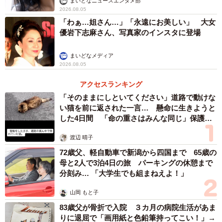
まいどなニュースエンタメ部
2026.08.05
「わぁ…姐さん…」「永遠にお美しい」 大女
優岩下志麻さん、写真家のインスタに登場
まいどなメディア
2026.08.05
アクセスランキング
「そのままにしといてください」道路で動けな
い猫を前に返された一言… 懸命に生きようと
した4日間 「命の重さはみんな同じ」保護団
体代表の訴え
渡辺 晴子
72歳父、軽自動車で新潟から四国まで 65歳の
母と2人で3泊4日の旅 パーキングの休憩まで
分刻み… 「大学生でも組まねえよ！」
山岡 もと子
83歳父が骨折で入院 ３カ月の病院生活があま
りに退屈で「画用紙と色鉛筆持ってこい！」→