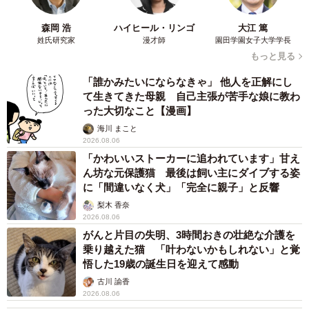
森岡 浩
ハイヒール・リンゴ
大江 篤
姓氏研究家
漫才師
園田学園女子大学学長
もっと見る
「誰かみたいにならなきゃ」 他人を正解にし
て生きてきた母親 自己主張が苦手な娘に教わ
った大切なこと【漫画】
海川 まこと
2026.08.06
「かわいいストーカーに追われています」甘え
ん坊な元保護猫 最後は飼い主にダイブする姿
に「間違いなく犬」「完全に親子」と反響
梨木 香奈
2026.08.06
がんと片目の失明、3時間おきの壮絶な介護を
乗り越えた猫 「叶わないかもしれない」と覚
悟した19歳の誕生日を迎えて感動
古川 諭香
2026.08.06