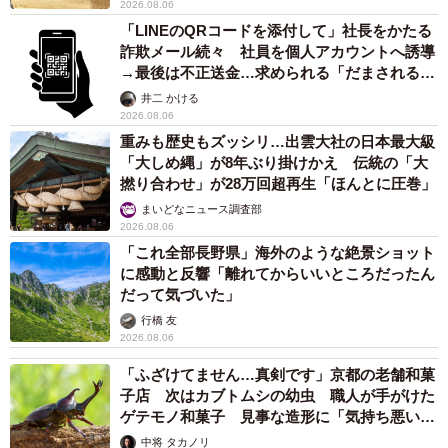
2026.08.06
「LINEのQRコードを添付して」社長をかたる
詐欺メール続々 社員を個人アカウントへ誘導
→最後は不正送金…求められる「だまされる前
提」の対策
井二 かける
2026.08.06
重みも歴史もズッシリ…出雲大社の日本最大級
「大しめ縄」が8年ぶり掛けかえ 伝統の「大
撚り合わせ」が28万回超再生「ほんとに圧巻」
まいどなニュース調査部
2026.08.06
「これ全部長野県」海外のような絶景ショット
に感動と反響「離れてからいいところだったん
だって気づいた」
行橋 友
2026.08.06
「ふざけてません…真剣です」京都の老舗和菓
子店 次はカブトムシの幼虫 職人が手がけた
ゲテモノ和菓子 見事な造形に「気持ち悪いく
らいリアル」
中将 タカノリ