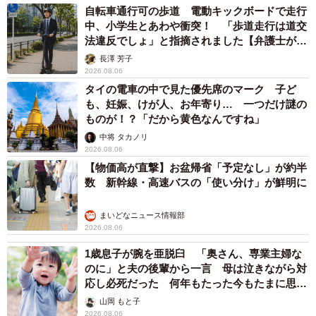
自転車通行可の歩道 電動キックボードで走行
中、小学生とあわや衝突！ 「歩道走行は道交
法違反でしょ」と指摘されました【弁護士が解
説】
長澤 芳子
2026.08.06
タイの電車の中で見た優先席のマーク 子ど
も、妊娠、けが人、お年寄り… 一つだけ謎の
ものが！？「だから黄色なんですね」
中将 タカノリ
2026.08.06
【物価高が直撃】お盆帰省「予定なし」が約半
数 新幹線・高速バスの「使い分け」が鮮明に
まいどなニュース情報部
2026.08.06
1歳息子が腕を亜脱臼 「奥さん、専業主婦な
のに」と夫の後輩から一言 母は泣きながら対
応し必死だった 何年もたった今もたまに思い
出し…
山岡 もと子
2026.08.06