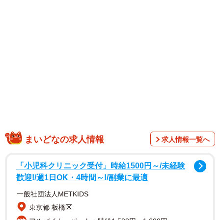
はＳＮＳの存在が不可欠だった。映画を観た人が「カメ止
め！」ポーズで撮影した写真をＳＮＳ上に公開。若者を中
心に、それを観たフォロワーが映画鑑賞後に真似するなど
して爆発的に広がった。「バッド・ジーニアス」でも似た
ような現象が起き、普段は映画館で映画を観ないような若
い世代（特に１０～２０代）が、こぞって劇場に足を運ん
でいる。
まいどなの求人情報
求人情報一覧へ
「小児科クリニック受付」時給1500円～/未経験
歓迎!/週1日OK・4時間～!/副業に最適
一般社団法人METKIDS
東京都 板橋区