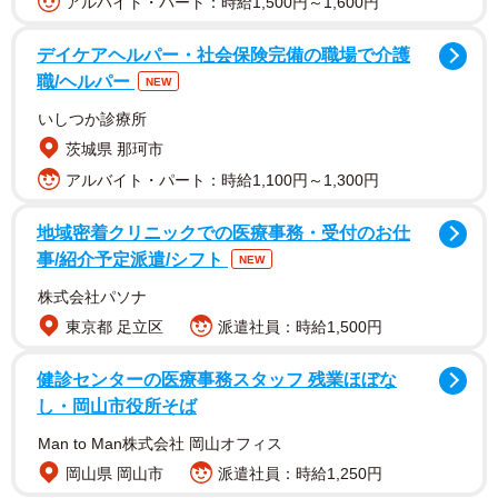
アルバイト・パート：時給1,500円～1,600円
デイケアヘルパー・社会保険完備の職場で介護
劇中ではおなじみのＬＩＮＥが効果的に使われる。「ポ
職/ヘルパー
NEW
ォン」という独特の通知音とともに、海外から送られてく
いしつか診療所
る回答、返信。この音が聞こえれば何かが動く－。「普段
茨城県 那珂市
なじみあるＳＮＳを使ってヤバイことをしている」そのハ
アルバイト・パート：時給1,100円～1,300円
ラハラ感が若者に受けたのではないか。ＳＮＳ上でも、普
段映画を観ないような人たちが「ハラハラした」「こんな
地域密着クリニックでの医療事務・受付のお仕
スタイリッシュなカンニングみたことない」などと呟いて
事/紹介予定派遣/シフト
NEW
いる。
株式会社パソナ
東京都 足立区
派遣社員：時給1,500円
本作にテレビＣＭを打つような予算もなかったし、有名
な俳優も出演していない。しかし、今回のようにＳＮＳで
健診センターの医療事務スタッフ 残業ほぼな
世間に広まると、書き込みを見て自分も観たい→観る→お
し・岡山市役所そば
もしろいと発信→フォロワーがその感想を見る→観たくな
Man to Man株式会社 岡山オフィス
る→観る→発信する－のループが繰り返される。
岡山県 岡山市
派遣社員：時給1,250円