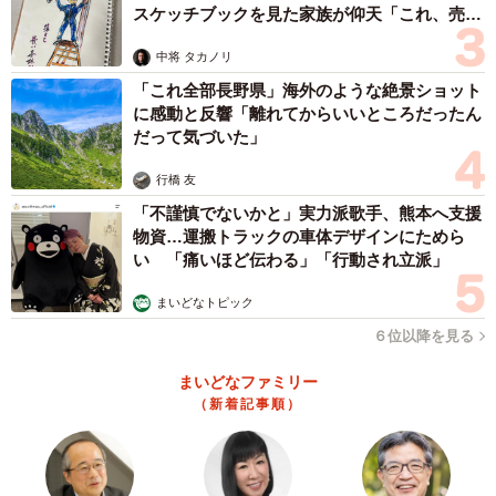
スケッチブックを見た家族が仰天「これ、売れ
ますよ…」
中将 タカノリ
「これ全部長野県」海外のような絶景ショット
に感動と反響「離れてからいいところだったん
だって気づいた」
行橋 友
「不謹慎でないかと」実力派歌手、熊本へ支援
物資…運搬トラックの車体デザインにためら
い 「痛いほど伝わる」「行動され立派」
まいどなトピック
６位以降を見る
まいどなファミリー
（新着記事順）