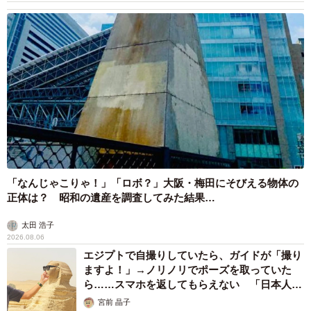
「なんじゃこりゃ！」「ロボ？」大阪・梅田にそびえる物体の
正体は？ 昭和の遺産を調査してみた結果…
太田 浩子
2026.08.06
エジプトで自撮りしていたら、ガイドが「撮り
ますよ！」→ノリノリでポーズを取っていた
ら……スマホを返してもらえない 「日本人は
カモ代表かも」「私は6時間で3万円払った」
宮前 晶子