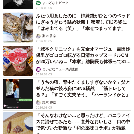
まいどなトピック
2026.08.05
ふたつ用意したのに…姉妹猫がひとつのベッド
にぎゅうぎゅう詰め状態！ 密着して眠る姿に
「はみ出てる（笑）」「幸せつまってます」
梨木 香奈
2026.08.05
「城本クリニック」を完全オマージュ 吉田沙
保里がゴロゴロ転がる日清カップヌードルCM
が20万いいね→「本家」総院長も体張って31万
いいね
まいどなニュース調査部
2026.08.05
「うちの猫、背中たくましすぎないか？」父と
並んだ猫の後ろ姿にSNS騒然 「筋トレして
る？」「すごく丈夫そう」「ハーランドかと」
梨木 香奈
2026.08.05
「そんなわけない…と思ったけど」バニラアイ
スに混ぜてみたら……意外なおいしさ 口の中
で気づいた斬新な「和の薬味コラボ」が話題