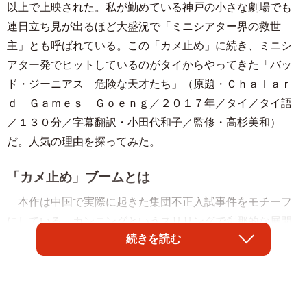
以上で上映された。私が勤めている神戸の小さな劇場でも
連日立ち見が出るほど大盛況で「ミニシアター界の救世
主」とも呼ばれている。この「カメ止め」に続き、ミニシ
アター発でヒットしているのがタイからやってきた「バッ
ド・ジーニアス 危険な天才たち」（原題・Ｃｈａｌａｒ
ｄ Ｇａｍｅｓ Ｇｏｅｎｇ／２０１７年／タイ／タイ語
／１３０分／字幕翻訳・小田代和子／監修・高杉美和）
だ。人気の理由を探ってみた。
「カメ止め」ブームとは
本作は中国で実際に起きた集団不正入試事件をモチーフ
にしている。カンニングというスリリングで刹那的な展開
続きを読む
の学園ドラマだ。しかしそれだけでは、本作がヒットした
理由として不十分だろう。
ここで「カメ止め」ブームをおさらいしたい。ヒットに