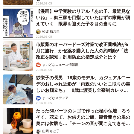
2026.08.05
【漫画】中学受験のリアル「あの子、最近見な
いね」…御三家を目指していたはずの家庭が消
えていく 限界を迎えた子を目の当りに
松波 穂乃圭
2026.08.05
市販薬のオーバードーズ対策で改正薬機法が5
月に施行、かぜ薬を購入した人の約6割が「法
改正を認知」乱用防止の指定成分とは？
まいどなニュース情報部
2026.08.05
紗栄子の長男 18歳のモデル、カジュアルコー
デのおしゃれ近影が「両親のいいとこ取りの美
しいお顔立ち」 9歳に渡英し全寮制カレッジ
で学ぶ
まいどなメディア
2026.08.05
たった50パーツのレゴで作った極小仏壇 ろう
そく、花立て、お供えのご飯、観音開きの扉の
奥には位牌も…「チーンの音が聞こえてきそ
う」
山岡 もと子