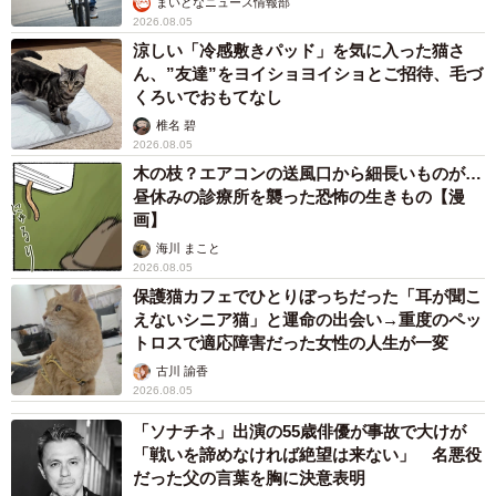
まいどなニュース情報部
2026.08.05
涼しい「冷感敷きパッド」を気に入った猫さ
ん、”友達”をヨイショヨイショとご招待、毛づ
くろいでおもてなし
椎名 碧
2026.08.05
木の枝？エアコンの送風口から細長いものが…
昼休みの診療所を襲った恐怖の生きもの【漫
画】
海川 まこと
2026.08.05
保護猫カフェでひとりぼっちだった「耳が聞こ
えないシニア猫」と運命の出会い→重度のペッ
トロスで適応障害だった女性の人生が一変
古川 諭香
2026.08.05
「ソナチネ」出演の55歳俳優が事故で大けが
「戦いを諦めなければ絶望は来ない」 名悪役
だった父の言葉を胸に決意表明