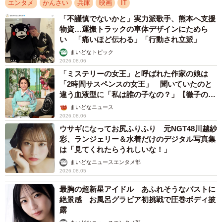
エンタメ
かんさい
兵庫
映画
IT
「不謹慎でないかと」実力派歌手、熊本へ支援
物資…運搬トラックの車体デザインにためら
い 「痛いほど伝わる」「行動され立派」
まいどなトピック
2026.08.06
「ミステリーの女王」と呼ばれた作家の娘は
「2時間サスペンスの女王」 聞いていたのと
違う血液型に「私は誰の子なの？」【徹子の部
屋】
まいどなニュース
2026.08.06
ウサギになってお尻ふりふり 元NGT48川越紗
彩、ランジェリー＆水着だけのデジタル写真集
は「見てくれたらうれしいな！」
まいどなニュースエンタメ部
2026.08.05
最胸の超新星アイドル あふれそうなバストに
絶景感 お風呂グラビア初挑戦で圧巻ボディ披
露