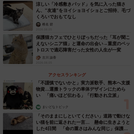
涼しい「冷感敷きパッド」を気に入った猫さ
ん、”友達”をヨイショヨイショとご招待、毛づ
くろいでおもてなし
椎名 碧
2026.08.05
保護猫カフェでひとりぼっちだった「耳が聞こ
えないシニア猫」と運命の出会い→重度のペッ
トロスで適応障害だった女性の人生が一変
古川 諭香
2026.08.05
アクセスランキング
「不謹慎でないかと」実力派歌手、熊本へ支援
物資…運搬トラックの車体デザインにためら
い 「痛いほど伝わる」「行動され立派」
まいどなトピック
「そのままにしといてください」道路で動けな
い猫を前に返された一言… 懸命に生きようと
した4日間 「命の重さはみんな同じ」保護団