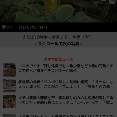
愛犬と一緒にいちご狩り
まだまだ画像は続きます。画像（3/4）
↓ スクロールで次の写真 ↓
おすすめニュース
コロナでイチゴ狩り休園でも…希少種など６種の完熟イチ
ゴで作った濃厚イチゴバターが誕生
看板猫の昼寝「ベスポジ探し」動画に爆笑 「う〜ん、ち
ょっと違うな、ここがこうで…よし！」「寝るときの俺」
イチゴ農園の悲痛な声「摘み取りのみのお客様が隠れて食
べていた」迷惑行為にショック…「ルール守って」「被害
届け出すべき」
「台車にひかれた」と主張する当たり屋とは！？ふてぶて