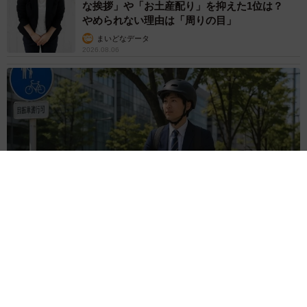
な挨拶」や「お土産配り」を抑えた1位は？
やめられない理由は「周りの目」
まいどなデータ
2026.08.06
自転車通行可の歩道 電動キックボードで走行中、小学生とあ
わや衝突！ 「歩道走行は道交法違反でしょ」と指摘されまし
た【弁護士が解説】
長澤 芳子
2026.08.06
タイの電車の中で見た優先席のマーク 子ど