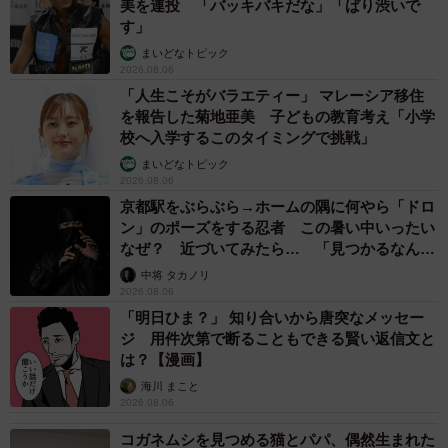
美を連投 「バッキバキだな」「ばり渋いで
す」
まいどなトピック
2026.08.06
「人生こそがバラエティー」 マレーシア移住
を報告した菊地亜美 子どもの教育考え「小学
校へ入学するこのタイミングで挑戦」
まいどなトピック
2026.08.06
京都駅をぶらぶら→ホームの隅に何やら「ドロ
ン」のポーズをする忍者 この暑い中いったい
なぜ？ 近づいてみたら… 「見つかるなんて
未熟」
中将 タカノリ
2026.08.06
「明日ひま？」 知り合いから唐突なメッセー
ジ 用件次第で断ることもできる賢い返信文と
は？【漫画】
海川 まこと
2026.08.06
コガネムシを見つめる猫とパパ、偶然生まれた