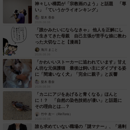
神々しい構図が「宗教画のよう」と話題 「尊
い」「ていうかライオンキング」
梨木 香奈
2026.08.06
「誰かみたいにならなきゃ」 他人を正解にし
て生きてきた母親 自己主張が苦手な娘に教わ
った大切なこと【漫画】
海川 まこと
2026.08.06
「かわいいストーカーに追われています」甘え
ん坊な元保護猫 最後は飼い主にダイブする姿
に「間違いなく犬」「完全に親子」と反響
梨木 香奈
2026.08.06
「カニにアジをあげると青くなる」ほんと
に！？ 「自然の染色技術が凄い」と話題に
その理由とは…？
竹中 友一（RinToris）
2026.08.06
誰も求めていない職場の「謎マナー」、「過剰