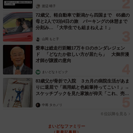
体代表の訴え
渡辺 晴子
72歳父、軽自動車で新潟から四国まで 65歳の
母と2人で3泊4日の旅 パーキングの休憩まで
分刻み… 「大学生でも組まねえよ！」
山岡 もと子
愛車は総走行距離17万キロのホンダレジェン
ド 「どなたか欲しい方が居たら」 大御所漫
才師が譲渡の意向
まいどなトピック
83歳父が骨折で入院 ３カ月の病院生活があま
りに退屈で「画用紙と色鉛筆持ってこい！」→
スケッチブックを見た家族が仰天「これ、売れ
ますよ…」
中将 タカノリ
６位以降を見る
まいどなファミリー
（新着記事順）