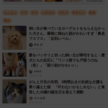
もふもふ
イヌ
ネコ
いきもの
グルメ
行きたい
観光
岡山
飼い主が食べているヨーグルトをもらえなかっ
た犬さん、爆裂に拗ねた顔がかわいすぎ「鼻息
フスフス」「反則レベル」
椎名 碧
2026.08.06
髪をバッサリと切った飼い主が帰宅すると→愛
犬たちの反応に「ワンコ様でも戸惑うのね
（笑）」「困り顔がかわいい」
ANNA
2026.08.06
がんと片目の失明、3時間おきの壮絶な介護を
乗り越えた猫 「叶わないかもしれない」と覚
悟した19歳の誕生日を迎えて感動
古川 諭香
2026.08.06