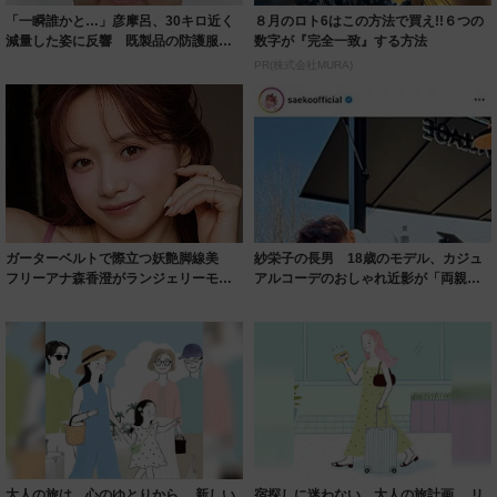
「一瞬誰かと…」彦摩呂、30キロ近く
８月のロト6はこの方法で買え!!６つの
減量した姿に反響 既製品の防護服が
数字が『完全一致』する方法
着られると...
PR(株式会社MURA)
ガーターベルトで際立つ妖艶脚線美
紗栄子の長男 18歳のモデル、カジュ
フリーアナ森香澄がランジェリーモデ
アルコーデのおしゃれ近影が「両親の
ルに ｢PE...
いいとこ取...
大人の旅は、心のゆとりから。 新しい
宿探しに迷わない、大人の旅計画。 リ