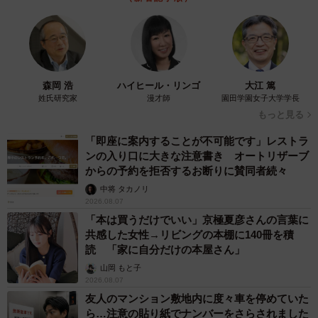
森岡 浩
ハイヒール・リンゴ
大江 篤
姓氏研究家
漫才師
園田学園女子大学学長
もっと見る
「即座に案内することが不可能です」レストラ
ンの入り口に大きな注意書き オートリザーブ
からの予約を拒否するお断りに賛同者続々
中将 タカノリ
2026.08.07
「本は買うだけでいい」京極夏彦さんの言葉に
共感した女性→リビングの本棚に140冊を積
読 「家に自分だけの本屋さん」
山岡 もと子
2026.08.07
友人のマンション敷地内に度々車を停めていた
ら…注意の貼り紙でナンバーをさらされました