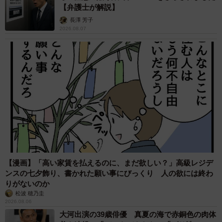
【弁護士が解説】
長澤 芳子
2026.08.07
【漫画】「高い家賃を払えるのに、まだ欲しい？」高級レジデ
ンスの七夕飾り、書かれた願い事にびっくり 人の欲には終わ
りがないのか
松波 穂乃圭
2026.08.06
大河出演の39歳俳優 真夏の海で赤銅色の肉体