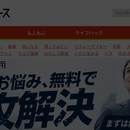
もふもふ
ライフハック
い
家族
気になる
買ってみたい
ビフォーアフター
災害
アート
ウェブ漫画
おもしろ動画
ともに生きる
イヌ
街ネ