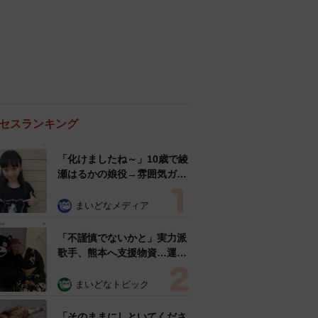
セスランキング
「化けましたね～」10歳で綾
瀬はるかの娘役→雰囲気ガラ
リの18歳に成長 「メイクで
雰囲気が」「宝塚に入れそ
まいどなメディア
う」
「不謹慎でないかと」実力派
歌手、熊本へ支援物資…運搬
トラックの車体デザインにた
めらい 「痛いほど伝わる」
まいどなトピック
「行動され立派」
「そのままにしといてくださ