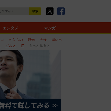
エンタメ
マンガ
ネコ
のりもの
観光
夫婦
思い出
タ
グルメ
IT
もっと見る