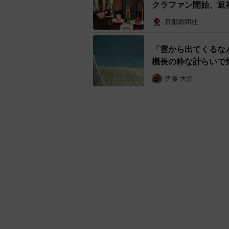
クラファン開始、返
京都新聞社
「雲から出てくるな
機長の粋な計らいで
伊藤 大介