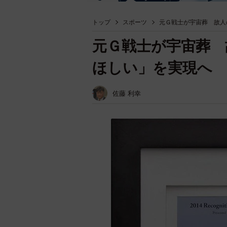
トップ
スポーツ
元Ｇ戦士が宇宙葬 故人
元Ｇ戦士が宇宙葬 
ほしい」を実現へ
佐藤 利幸