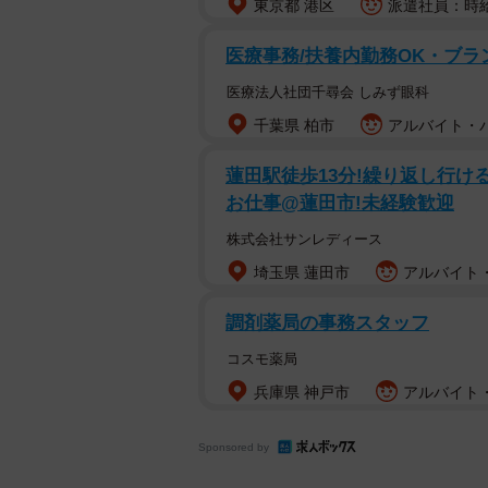
東京都 港区
派遣社員：時給1
医療事務/扶養内勤務OK・ブラ
医療法人社団千尋会 しみず眼科
千葉県 柏市
アルバイト・パー
蓮田駅徒歩13分!繰り返し行け
お仕事@蓮田市!未経験歓迎
株式会社サンレディース
埼玉県 蓮田市
アルバイト・
調剤薬局の事務スタッフ
コスモ薬局
兵庫県 神戸市
アルバイト・
Sponsored by