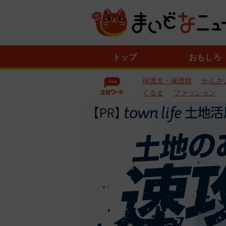
ニ
トップ
おもしろ
ュ
ー
保護犬・保護猫
かんさ
ス
一
くるま
ファッション
覧