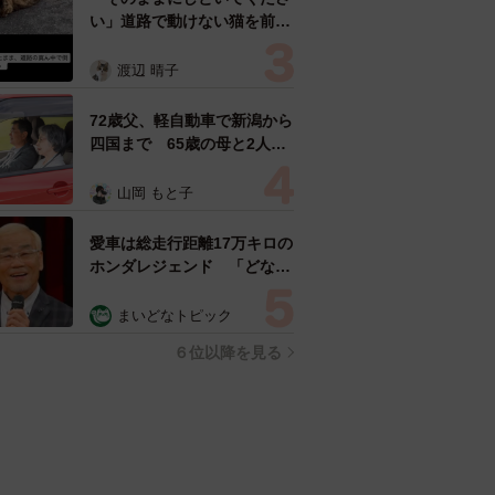
い」道路で動けない猫を前に
返された一言… 懸命に生き
ようとした4日間 「命の重
渡辺 晴子
さはみんな同じ」保護団体代
表の訴え
72歳父、軽自動車で新潟から
四国まで 65歳の母と2人で
3泊4日の旅 パーキングの休
憩まで分刻み… 「大学生で
山岡 もと子
も組まねえよ！」
愛車は総走行距離17万キロの
ホンダレジェンド 「どなた
か欲しい方が居たら」 大御
所漫才師が譲渡の意向
まいどなトピック
６位以降を見る