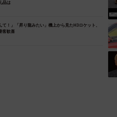
礼品は
んて！」「昇り龍みたい」機上から見たH3ロケット、
乗客歓喜