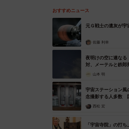
おすすめニュース
元Ｇ戦士の遺灰が宇
佐藤 利幸
夜明けの空に連なる
対、メーテルと鉄郎
山本 明
宇宙ステーション風
念撮影する人多数 
西松 宏
「宇宙寺院」の打ち