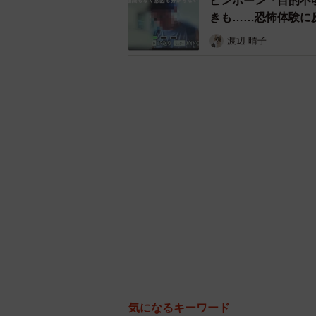
ピンポーン「目的不
きも……恐怖体験に
渡辺 晴子
気になるキーワード