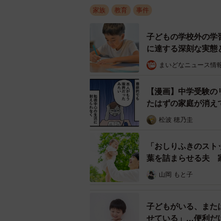
家族
教育
事件
子どもの学校外の学
に達する深刻な実態
まいどなニュース情
【漫画】中学受験の
たはずの家庭が消え
松波 穂乃圭
「おしりふきのスト
葉を詰まらせる夫 
山岡 もと子
子どもがいる、また
せている」…便利だ