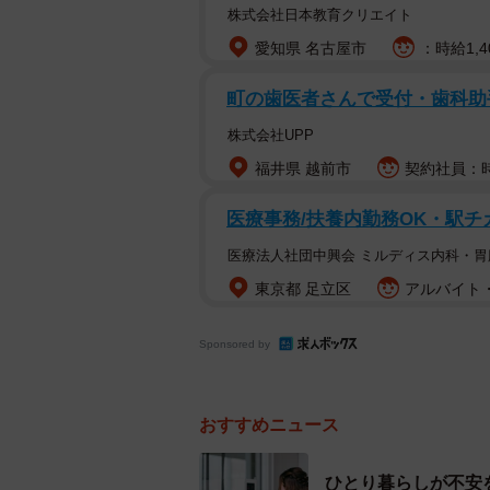
ような特殊詐欺も手口が巧妙化して
株式会社日本教育クリエイト
に切るようにしてください」
愛知県 名古屋市
：時給1,4
－インターホンが鳴った場合は？
町の歯医者さんで受付・歯科助
株式会社UPP
福井県 越前市
契約社員：時
医療事務/扶養内勤務OK・駅チ
医療法人社団中興会 ミルディス内科・
東京都 足立区
アルバイト・
Sponsored by
おすすめニュース
ひとり暮らしが不安