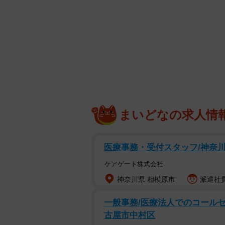
６％が『担任するクラスに、留守番
と回答しています。決して多いわけ
犯罪も発生しており、リスクはゼロ
－電話がかかってきたときはどう対
「子どもさんの年齢によっても違い
在が伝わってしまうので、電話には
まいどなの求人情
おきます。留守を狙う犯罪もありま
ものに変えるなど『入られない工夫
医療事務・受付スタッフ/神奈
（続けて）
ケアゲート株式会社
神奈川県 相模原市
派遣社員
「高学年になれば受け答えもはっき
『あとで連絡するので連絡先を教え
一般事務/医療法人でのコールセン
情報などを伝えないようにするのが
古屋市中村区