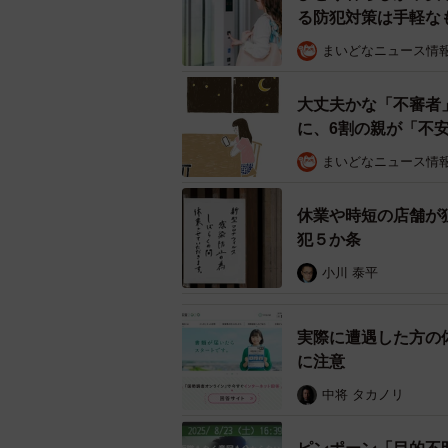
る防犯対策は手軽な
まいどなニュース情
大丈夫かな「不審者
に、6割の親が「不
まいどなニュース情
休業や時短の店舗が
犯５か条
小川 泰平
実際に遭遇した方の
に注意
中将 タカノリ