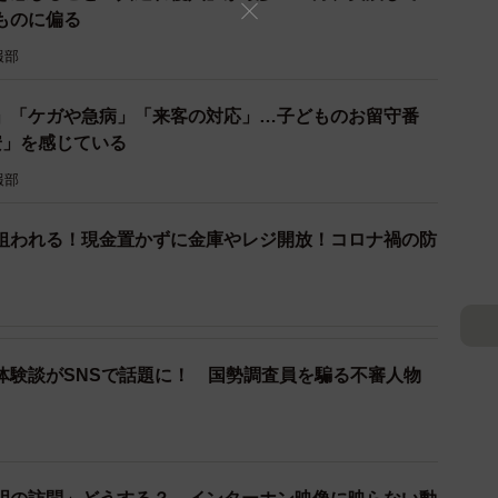
ものに偏る
報部
」「ケガや急病」「来客の対応」…子どものお留守番
安」を感じている
報部
狙われる！現金置かずに金庫やレジ開放！コロナ禍の防
体験談がSNSで話題に！ 国勢調査員を騙る不審人物