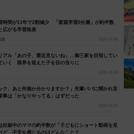
習時間が11年で2割減少 「家庭学習0分層」が約半数
と広がる学習格差
報部
2026.08.06
リアル「あの子、最近見ないね」…御三家を目指してい
ていく 限界を迎えた子を目の当りに
2026.08.05
ック、あと何個か分かりますか？」先輩パパに聞かれ言
家事は「かなりやってる」はずだった
2026.08.05
は妊娠中のママの約半数が「子どもにショート動画を見
けど、不安を感じるのはどんなこと？