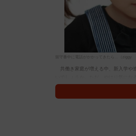
留守番中に電話がかかってきたら…（ziggy stoc
共働き家庭が増える中、新入学や進
いでしょうか。ただ、やはり気にな
いません』と応じるのは危険」など
必要なのか、各地で「子ども安全教
担当者に聞きました。
－留守番中に不審な電話や訪問を受
「当社が２０１７年度に全国の小学