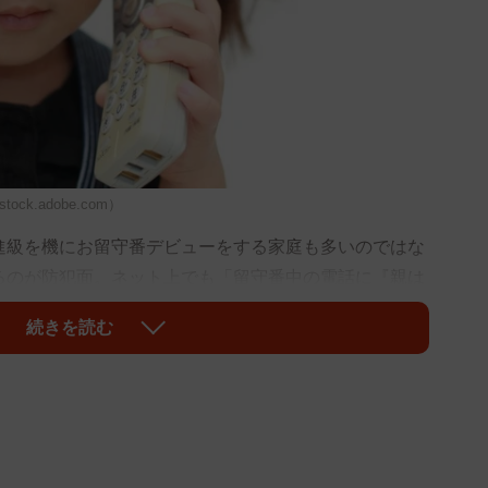
k.adobe.com）
級を機にお留守番デビューをする家庭も多いのではな
るのが防犯面。ネット上でも「留守番中の電話に『親は
留守番時の対応が話題になっています。どんな心構えが
続きを読む
室」を開く綜合警備保障（ＡＬＳＯＫ＝アルソック）の
けるケースはどれぐらいあるのでしょう。
校教諭１０３１人に行ったアンケートでは、１０・