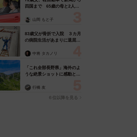
四国まで 65歳の母と2人で
3泊4日の旅 パーキングの休
憩まで分刻み… 「大学生で
山岡 もと子
も組まねえよ！」
83歳父が骨折で入院 ３カ月
の病院生活があまりに退屈で
「画用紙と色鉛筆持ってこ
い！」→スケッチブックを見
中将 タカノリ
た家族が仰天「これ、売れま
すよ…」
「これ全部長野県」海外のよ
うな絶景ショットに感動と反
響「離れてからいいところだ
ったんだって気づいた」
行橋 友
６位以降を見る