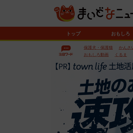
ニ
トップ
おもしろ
ュ
ー
保護犬・保護猫
かんさ
ス
一
おもしろ動画
くるま
覧