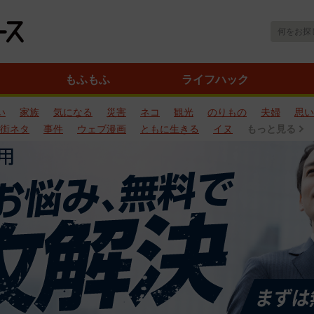
もふもふ
ライフハック
い
家族
気になる
災害
ネコ
観光
のりもの
夫婦
思い
街ネタ
事件
ウェブ漫画
ともに生きる
イヌ
もっと見る