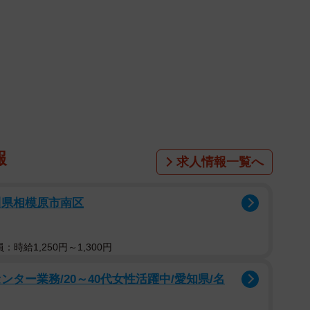
中に不審な電話や訪問を受けたことがある児童がいた』
ではありませんが、過去には留守番中の女児を狙った性
ではないと考えて対策するべきでしょう」
応すれば良いのでしょう。
ます。１、２年生など低学年なら声のトーンで親の不
出ないのが原則です。留守番電話機能があれば設定して
報
求人情報一覧へ
すが、帰宅後すぐ鍵を閉めたり、窓ガラスを割れにくい
』をして総合的に守ることが大切です」
川県相模原市南区
：時給1,250円～1,300円
りできるようになるので、『親は忙しく手が離せない』
てください』など不在を悟られないようにしつつ、個人
ター業務/20～40代女性活躍中/愛知県/名
重要です。最近、いわゆる『アポ電』やオレオレ詐欺の