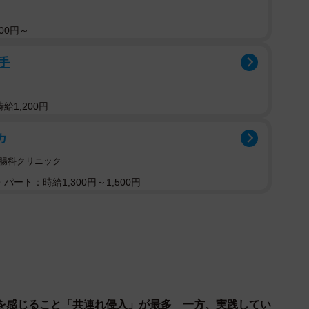
いますので、知らない人の電話には深く関わらず、すぐ
00円～
手
給1,200円
カ
胃腸科クリニック
パート：時給1,300円～1,500円
を感じること「共連れ侵入」が最多 一方、実践してい