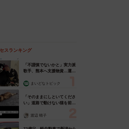
セスランキング
「不謹慎でないかと」実力派
歌手、熊本へ支援物資…運搬
トラックの車体デザインにた
めらい 「痛いほど伝わる」
まいどなトピック
「行動され立派」
「そのままにしといてくださ
い」道路で動けない猫を前に
返された一言… 懸命に生き
ようとした4日間 「命の重
渡辺 晴子
さはみんな同じ」保護団体代
表の訴え
72歳父、軽自動車で新潟から