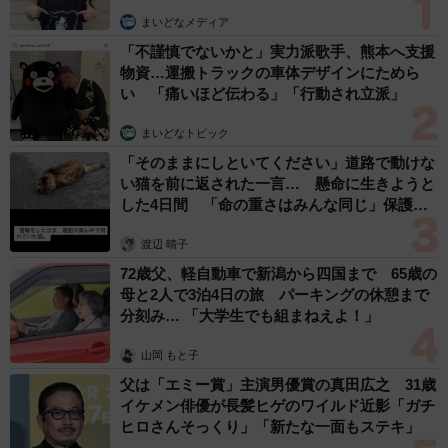
まいどなメディア
「不謹慎でないかと」実力派歌手、熊本へ支援
物資…運搬トラックの車体デザインにためら
い 「痛いほど伝わる」「行動され立派」
まいどなトピック
「そのままにしといてください」道路で動けな
い猫を前に返された一言… 懸命に生きようと
した4日間 「命の重さはみんな同じ」保護団
体代表の訴え
渡辺 晴子
72歳父、軽自動車で新潟から四国まで 65歳の
母と2人で3泊4日の旅 パーキングの休憩まで
分刻み… 「大学生でも組まねえよ！」
山岡 もと子
父は「エミー賞」主演男優賞の真田広之 31歳
イケメン俳優が長髪ヒゲのワイルド近影「ガチ
ヒロさんそっくり」「新たな一面もステキ」