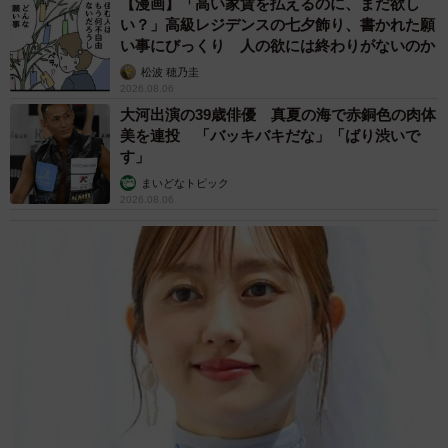
【漫画】「高い家賃を払えるのに、まだ欲し
い？」高級レジデンスの七夕飾り、書かれた願
い事にびっくり 人の欲には終わりがないのか
松波 穂乃圭
2026.08.06
大河出演の39歳俳優 真夏の海で赤銅色の肉体
美を連投 「バッキバキだな」「ばり渋いで
す」
まいどなトピック
2026.08.06