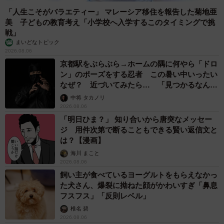
「人生こそがバラエティー」 マレーシア移住を報告した菊地亜
美 子どもの教育考え「小学校へ入学するこのタイミングで挑
戦」
まいどなトピック
2026.08.06
京都駅をぶらぶら→ホームの隅に何やら「ドロ
ン」のポーズをする忍者 この暑い中いったい
なぜ？ 近づいてみたら… 「見つかるなんて
未熟」
中将 タカノリ
2026.08.06
「明日ひま？」 知り合いから唐突なメッセー
ジ 用件次第で断ることもできる賢い返信文と
は？【漫画】
海川 まこと
2026.08.06
飼い主が食べているヨーグルトをもらえなかっ
た犬さん、爆裂に拗ねた顔がかわいすぎ「鼻息
フスフス」「反則レベル」
椎名 碧
2026.08.06