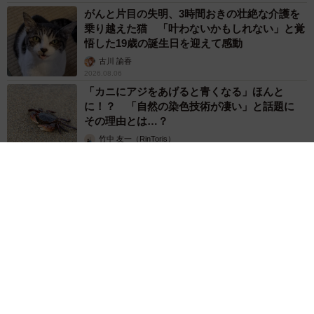
がんと片目の失明、3時間おきの壮絶な介護を
乗り越えた猫 「叶わないかもしれない」と覚
悟した19歳の誕生日を迎えて感動
古川 諭香
2026.08.06
「カニにアジをあげると青くなる」ほんと
に！？ 「自然の染色技術が凄い」と話題に
その理由とは…？
竹中 友一（RinToris）
2026.08.06