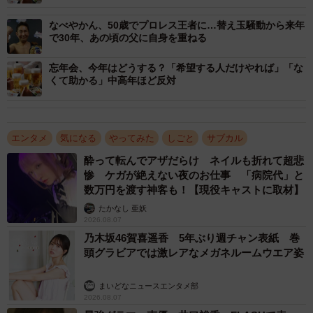
なべやかん、50歳でプロレス王者に…替え玉騒動から来年
で30年、あの頃の父に自身を重ねる
忘年会、今年はどうする？「希望する人だけやれば」「な
くて助かる」中高年ほど反対
エンタメ
気になる
やってみた
しごと
サブカル
酔って転んでアザだらけ ネイルも折れて超悲
惨 ケガが絶えない夜のお仕事 「病院代」と
数万円を渡す神客も！【現役キャストに取材】
たかなし 亜妖
2026.08.07
乃木坂46賀喜遥香 5年ぶり週チャン表紙 巻
頭グラビアでは激レアなメガネルームウエア姿
まいどなニュースエンタメ部
2026.08.07