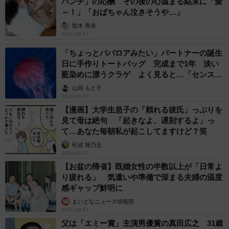
パンチ」の応酬 その後の心温まる結末に「愛
～！」「おばちゃん泣きそうや…」
梨木 香奈
2026.08.07
「ちょっとババロアみたい」パートナーの誕生
日に手作りトートバッグ 完成まで1年 淡い
藍染めに漂うクラゲ よく見ると…「センスす
ごい」
山岡 もと子
2026.08.07
【漫画】大学生息子の「頼れる彼氏」っぷりを
見て母は絶句 「起きなよ、遅刻するよ」っ
て…あなた毎朝私が起こしてますけど？笑
松波 穂乃圭
2026.08.07
【お盆の帰省】既婚女性の半数以上が「日常よ
り疲れる」 気遣いや準備で深まる夫婦の温度
感ギャップ鮮明に
まいどなニュース情報部
2026.08.07
父は「エミー賞」主演男優賞の真田広之 31歳