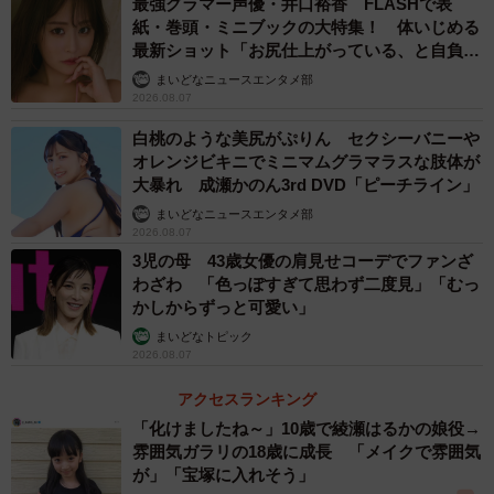
最強グラマー声優・井口裕香 FLASHで表
紙・巻頭・ミニブックの大特集！ 体いじめる
最新ショット「お尻仕上がっている、と自負し
ています」「いくつになっても理想の身体でい
まいどなニュースエンタメ部
たい」
2026.08.07
白桃のような美尻がぷりん セクシーバニーや
オレンジビキニでミニマムグラマラスな肢体が
大暴れ 成瀬かのん3rd DVD「ピーチライン」
まいどなニュースエンタメ部
2026.08.07
3児の母 43歳女優の肩見せコーデでファンざ
わざわ 「色っぽすぎて思わず二度見」「むっ
かしからずっと可愛い」
まいどなトピック
2026.08.07
アクセスランキング
「化けましたね～」10歳で綾瀬はるかの娘役→
雰囲気ガラリの18歳に成長 「メイクで雰囲気
が」「宝塚に入れそう」