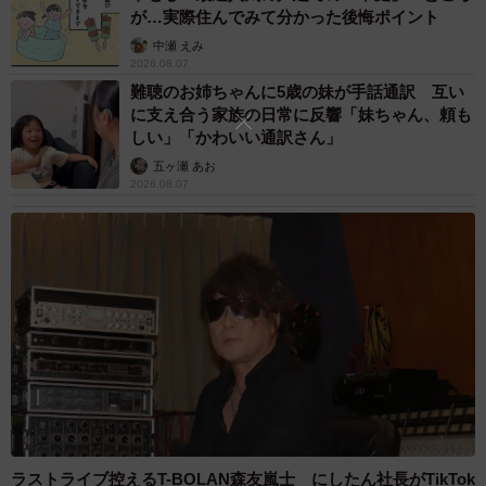
が…実際住んでみて分かった後悔ポイント
中瀬 えみ
2026.08.07
難聴のお姉ちゃんに5歳の妹が手話通訳 互い
に支え合う家族の日常に反響「妹ちゃん、頼も
しい」「かわいい通訳さん」
五ヶ瀬 あお
2026.08.07
ラストライブ控えるT-BOLAN森友嵐士 にしたん社長がTikTok