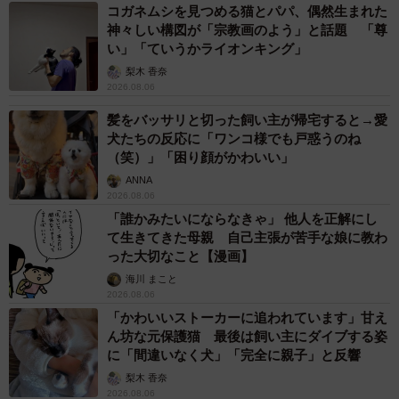
コガネムシを見つめる猫とパパ、偶然生まれた
神々しい構図が「宗教画のよう」と話題 「尊
い」「ていうかライオンキング」
梨木 香奈
2026.08.06
髪をバッサリと切った飼い主が帰宅すると→愛
犬たちの反応に「ワンコ様でも戸惑うのね
（笑）」「困り顔がかわいい」
ANNA
2026.08.06
「誰かみたいにならなきゃ」 他人を正解にし
て生きてきた母親 自己主張が苦手な娘に教わ
った大切なこと【漫画】
海川 まこと
2026.08.06
「かわいいストーカーに追われています」甘え
ん坊な元保護猫 最後は飼い主にダイブする姿
に「間違いなく犬」「完全に親子」と反響
梨木 香奈
2026.08.06