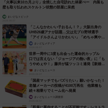
「火事以来10カ月ぶり」全焼した自宅訪れた林家ぺー 内装も
壁も取り払われスケルトン状態の部屋に呆然
まいどなトピック
2026.08.07
「こんなかわいい子おるん！？」大阪出身の
UHB26歳アナが話題…父は元プロ野球選手
「アイドルさんよりかわいい」「めちゃ爽や
か」
まいどなメディア
2026.08.07
世界一周中に3度も出会った運命的カップル
口では言えない「ジョージアの熱い夜」に「も
うやめぇや！」藤井が猛ツッコミ連発【新婚さ
ん】
まいどなニュース
2026.08.07
「国産マッチでもバズりたい」願いかなった！
老舗メーカーの投稿が4100万再生 他業種も
続々相乗りでミーム化へ発展
まいどなニュース調査部
2026.08.07
「即座に案内することが不可能です」レストラ