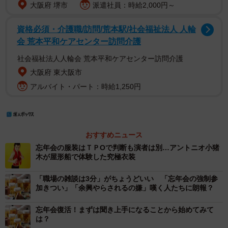
大阪府 堺市
派遣社員：時給2,000円～
資格必須・介護職/訪問/荒本駅/社会福祉法人 人輪
会 荒本平和ケアセンター訪問介護
社会福祉法人人輪会 荒本平和ケアセンター訪問介護
大阪府 東大阪市
アルバイト・パート：時給1,250円
おすすめニュース
忘年会の服装はＴＰОで判断も演者は別…アントニオ小猪
木が屋形船で体験した究極衣装
「職場の雑談は3分」がちょうどいい 「忘年会の強制参
加きつい」「余興やらされるの嫌」嘆く人たちに朗報？
忘年会復活！まずは聞き上手になることから始めてみて
は？