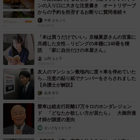
ンの入り口に大きな注意書き オートリザーブ
からの予約を拒否するお断りに賛同者続々
中将 タカノリ
2026.08.07
「本は買うだけでいい」京極夏彦さんの言葉に
共感した女性→リビングの本棚に140冊を積
読 「家に自分だけの本屋さん」
山岡 もと子
2026.08.07
友人のマンション敷地内に度々車を停めていた
ら…注意の貼り紙でナンバーをさらされました
【弁護士が解説】
長澤 芳子
2026.08.07
愛車は総走行距離17万キロのホンダレジェン
ド 「どなたか欲しい方が居たら」 大御所漫
才師が譲渡の意向
まいどなトピック
2026.08.06