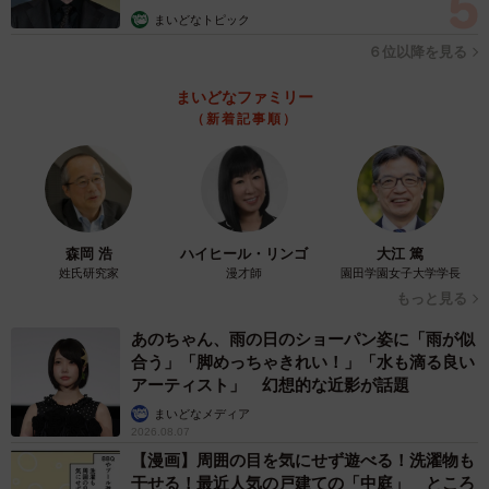
まいどなトピック
６位以降を見る
まいどなファミリー
（新着記事順）
森岡 浩
ハイヒール・リンゴ
大江 篤
姓氏研究家
漫才師
園田学園女子大学学長
もっと見る
あのちゃん、雨の日のショーパン姿に「雨が似
合う」「脚めっちゃきれい！」「水も滴る良い
アーティスト」 幻想的な近影が話題
まいどなメディア
2026.08.07
【漫画】周囲の目を気にせず遊べる！洗濯物も
干せる！最近人気の戸建ての「中庭」 ところ