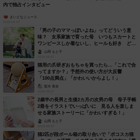
内で独占インタビュー
まいどなニュース
2026.08.07
「男の子のママっぽいよね」ってどういう意
味？ 女系家族で育った母 いつもスカートと
ワンピースしか着ないし、ヒールも好き どの
へんが…
山岡 もと子
2026.08.07
猫用の爪研ぎおもちゃを買ったら…「これで合
ってますか？」予想外の使い方が大反響
「100点満点」「かわいいからよし！」
梨木 香奈
2026.08.07
2歳半の長男と生後2カ月の次男の母 母子手帳
2冊をイラストでいっぱいに 見る人を楽しま
せる家族ストーリーに「かわいすぎる！」
山岡 もと子
2026.08.07
猫2匹が段ボール箱の取り合いで「ポコスカ猫