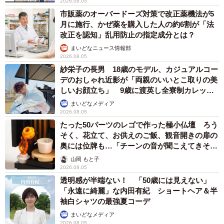
2026.08.05
市販薬のオーバードーズ対策で改正薬機法が5
月に施行、かぜ薬を購入した人の約6割が「法
改正を認知」乱用防止の指定成分とは？
まいどなニュース情報部
2026.08.05
紗栄子の長男 18歳のモデル、カジュアルコー
デのおしゃれ近影が「両親のいいとこ取りの美
しいお顔立ち」 9歳に渡英し全寮制カレッジ
で学ぶ
まいどなメディア
2026.08.05
たった50パーツのレゴで作った極小仏壇 ろう
そく、花立て、お供えのご飯、観音開きの扉の
奥には位牌も…「チーンの音が聞こえてきそ
う」
山岡 もと子
2026.08.05
透明感が半端ない！ 「50歳には見えない」
「永遠に綺麗」な内田有紀 ショートヘア＆半
袖白シャツの最強夏コーデ
まいどなメディア
2026.08.05