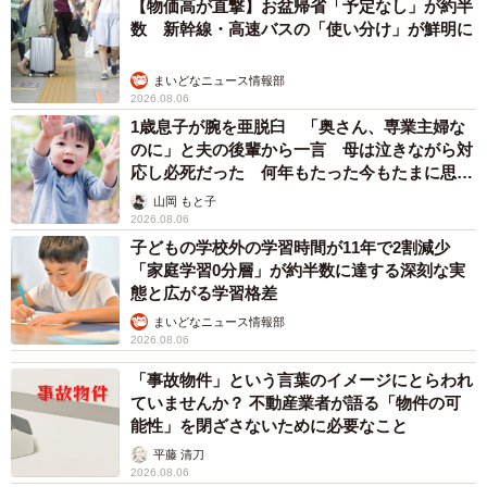
【物価高が直撃】お盆帰省「予定なし」が約半
数 新幹線・高速バスの「使い分け」が鮮明に
まいどなニュース情報部
2026.08.06
1歳息子が腕を亜脱臼 「奥さん、専業主婦な
のに」と夫の後輩から一言 母は泣きながら対
応し必死だった 何年もたった今もたまに思い
出し…
山岡 もと子
2026.08.06
子どもの学校外の学習時間が11年で2割減少
「家庭学習0分層」が約半数に達する深刻な実
態と広がる学習格差
まいどなニュース情報部
2026.08.06
「事故物件」という言葉のイメージにとらわれ
ていませんか？ 不動産業者が語る「物件の可
能性」を閉ざさないために必要なこと
平藤 清刀
2026.08.06