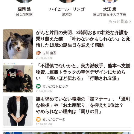
森岡 浩
ハイヒール・リンゴ
大江 篤
姓氏研究家
漫才師
園田学園女子大学学長
もっと見る
がんと片目の失明、3時間おきの壮絶な介護を
乗り越えた猫 「叶わないかもしれない」と覚
悟した19歳の誕生日を迎えて感動
古川 諭香
2026.08.06
「不謹慎でないかと」実力派歌手、熊本へ支援
物資…運搬トラックの車体デザインにためら
い 「痛いほど伝わる」「行動され立派」
まいどなトピック
2026.08.06
誰も求めていない職場の「謎マナー」、「過剰
な挨拶」や「お土産配り」を抑えた1位は？
やめられない理由は「周りの目」
まいどなデータ
2026.08.06