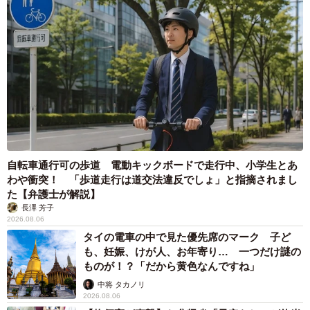
自転車通行可の歩道 電動キックボードで走行中、小学生とあ
わや衝突！ 「歩道走行は道交法違反でしょ」と指摘されまし
た【弁護士が解説】
長澤 芳子
2026.08.06
タイの電車の中で見た優先席のマーク 子ど
も、妊娠、けが人、お年寄り… 一つだけ謎の
ものが！？「だから黄色なんですね」
中将 タカノリ
2026.08.06