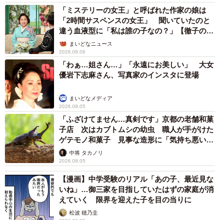
「ミステリーの女王」と呼ばれた作家の娘は
「2時間サスペンスの女王」 聞いていたのと
違う血液型に「私は誰の子なの？」【徹子の部
屋】
まいどなニュース
2026.08.06
「わぁ…姐さん…」「永遠にお美しい」 大女
優岩下志麻さん、写真家のインスタに登場
まいどなメディア
2026.08.05
「ふざけてません…真剣です」京都の老舗和菓
子店 次はカブトムシの幼虫 職人が手がけた
ゲテモノ和菓子 見事な造形に「気持ち悪いく
らいリアル」
中将 タカノリ
2026.08.05
【漫画】中学受験のリアル「あの子、最近見な
いね」…御三家を目指していたはずの家庭が消
えていく 限界を迎えた子を目の当りに
松波 穂乃圭