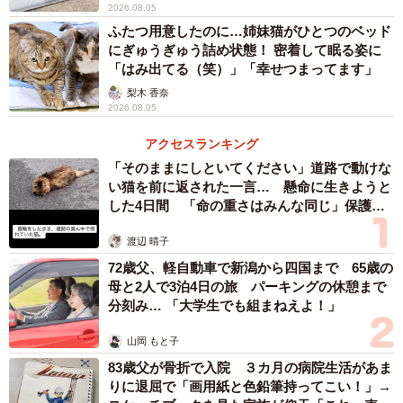
2026.08.05
ふたつ用意したのに…姉妹猫がひとつのベッド
にぎゅうぎゅう詰め状態！ 密着して眠る姿に
「はみ出てる（笑）」「幸せつまってます」
梨木 香奈
2026.08.05
アクセスランキング
「そのままにしといてください」道路で動けな
い猫を前に返された一言… 懸命に生きようと
した4日間 「命の重さはみんな同じ」保護団
体代表の訴え
渡辺 晴子
72歳父、軽自動車で新潟から四国まで 65歳の
母と2人で3泊4日の旅 パーキングの休憩まで
分刻み… 「大学生でも組まねえよ！」
山岡 もと子
83歳父が骨折で入院 ３カ月の病院生活があま
りに退屈で「画用紙と色鉛筆持ってこい！」→