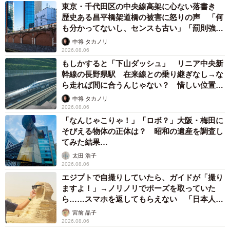
東京・千代田区の中央線高架に心ない落書き
歴史ある昌平橋架道橋の被害に怒りの声 「何
も分かってないし、センスも古い」「罰則強化
して」
中将 タカノリ
2026.08.06
もしかすると「下山ダッシュ」 リニア中央新
幹線の長野県駅 在来線との乗り継ぎなし→な
ら走れば間に合うんじゃない？ 惜しい位置関
係が反響
中将 タカノリ
2026.08.06
「なんじゃこりゃ！」「ロボ？」大阪・梅田に
そびえる物体の正体は？ 昭和の遺産を調査し
てみた結果…
太田 浩子
2026.08.06
エジプトで自撮りしていたら、ガイドが「撮り
ますよ！」→ノリノリでポーズを取っていた
ら……スマホを返してもらえない 「日本人は
カモ代表かも」「私は6時間で3万円払った」
宮前 晶子
2026.08.06