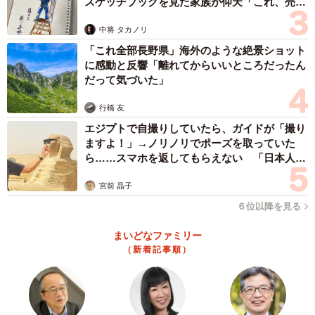
スケッチブックを見た家族が仰天「これ、売れ
ますよ…」
中将 タカノリ
「これ全部長野県」海外のような絶景ショット
に感動と反響「離れてからいいところだったん
だって気づいた」
行橋 友
エジプトで自撮りしていたら、ガイドが「撮り
ますよ！」→ノリノリでポーズを取っていた
ら……スマホを返してもらえない 「日本人は
カモ代表かも」「私は6時間で3万円払った」
宮前 晶子
６位以降を見る
まいどなファミリー
（新着記事順）