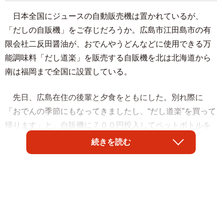
日本全国にジュースの自動販売機は置かれているが、
「だしの自販機」をご存じだろうか。広島市江田島市の有
限会社二反田醤油が、おでんやうどんなどに使用できる万
能調味料「だし道楽」を販売する自販機を北は北海道から
南は福岡まで全国に設置している。
先日、広島在住の後輩と夕食をともにした。別れ際に
「おでんの季節にもなってきましたし、“だし道楽”を買って
帰ります」と、自販機に７００円投入してペットボトルを
取り出した。「これ何でもいけるんですよ。わが家は常備
続きを読む
してます」と万能調味料であることを説明してくれた。
実は広島市内に「だしの自販機」が設置されていること
は知っていた。ただ、ジュースを買うような感覚で買って
いく人がいるのか疑問に思っていたが、身近に利用者がい
た。