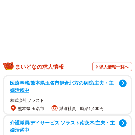
二反田醤油に電話すると、全国１０都道府県、５５カ所
に５７機の自販機があるという。２００３年にトビウオの
別名であるあごを炭火焼きして１匹丸ごとペットボトルに
入れた「だし道楽」を開発。当初は直営店のうどん店で販
売していたが、営業時間が１０時から１４時３０分と短か
ったため、当時の社長が２４時間販売できる方法として２
００７年より自動販売機を導入したという。
まいどなの求人情報
求人情報一覧へ
医療事務/熊本県玉名市伊倉北方の病院/主夫・主
婦活躍中
株式会社ソラスト
熊本県 玉名市
派遣社員：時給1,400円
介護職員/デイサービス ソラスト南茨木/主夫・主
婦活躍中