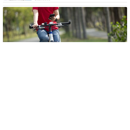
自転車の「ながらスマホ」罰則、6割超が「内容は知らない」
利用者の意識と実際の法的知識にギャップ大きく
まいどなニュース情報部
2026.08.05
木の枝？エアコンの送風口から細長いものが…
昼休みの診療所を襲った恐怖の生きもの【漫
画】
海川 まこと