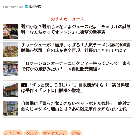
Sponsored by
おすすめニュース
醤油かな？醤油じゃないよジュースだよ チェリオの謎飲
料「なんちゃってオレンジ」に衝撃の新事実
チャーシューが「極厚」すぎる！人気ラーメン店の冷凍自
販機が話題 店の味を完全再現、社長のこだわりとは？
「ロケーションオーナーにロケフィー持っていって」まる
で何かの撮影みたい？…＜自動販売機編＞
「ずっと残してほしい！」自販機がずらり 実は料理
は手作り「レトロ自販機の聖地」
自販機に「買った覚えのないペットボトル飲料」→絶対に
飲んじゃダメな理由とは？あの凶悪事件を知らない世代に
注意喚起！
おもしろ
グルメ
買ってみたい
広島