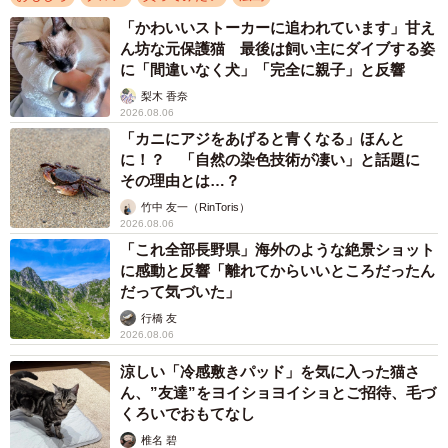
「かわいいストーカーに追われています」甘え
ん坊な元保護猫 最後は飼い主にダイブする姿
に「間違いなく犬」「完全に親子」と反響
梨木 香奈
2026.08.06
「カニにアジをあげると青くなる」ほんと
に！？ 「自然の染色技術が凄い」と話題に
その理由とは…？
竹中 友一（RinToris）
2026.08.06
「これ全部長野県」海外のような絶景ショット
に感動と反響「離れてからいいところだったん
だって気づいた」
行橋 友
2026.08.06
涼しい「冷感敷きパッド」を気に入った猫さ
ん、”友達”をヨイショヨイショとご招待、毛づ
くろいでおもてなし
椎名 碧