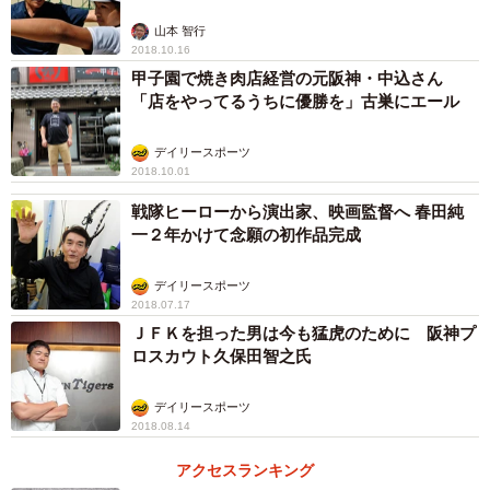
山本 智行
2018.10.16
甲子園で焼き肉店経営の元阪神・中込さん
「店をやってるうちに優勝を」古巣にエール
デイリースポーツ
2018.10.01
戦隊ヒーローから演出家、映画監督へ 春田純
一２年かけて念願の初作品完成
デイリースポーツ
2018.07.17
ＪＦＫを担った男は今も猛虎のために 阪神プ
ロスカウト久保田智之氏
デイリースポーツ
2018.08.14
アクセスランキング