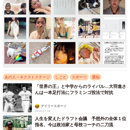
あの人～ネクストステージ
しごと
スポーツ
愛知
「世界の王」と中学からのライバル…大羽進さ
んは一本足打法にフラミンゴ投法で対抗
デイリースポーツ
2018.07.24
人生を変えたドラフト会議 予想外の全体１位
指名、今は政治家と母校コーチの二刀流