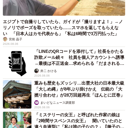
エジプトで自撮りしていたら、ガイドが「撮りますよ！」→ノ
リノリでポーズを取っていたら……スマホを返してもらえな
い 「日本人はカモ代表かも」「私は6時間で3万円払った」
宮前 晶子
2026.08.06
「LINEのQRコードを添付して」社長をかたる
詐欺メール続々 社員を個人アカウントへ誘導
→最後は不正送金…求められる「だまされる前
提」の対策
井二 かける
2026.08.06
重みも歴史もズッシリ…出雲大社の日本最大級
「大しめ縄」が8年ぶり掛けかえ 伝統の「大
撚り合わせ」が28万回超再生「ほんとに圧巻」
まいどなニュース調査部
2026.08.06
「ミステリーの女王」と呼ばれた作家の娘は
「2時間サスペンスの女王」 聞いていたのと
違う血液型に「私は誰の子なの？」【徹子の部