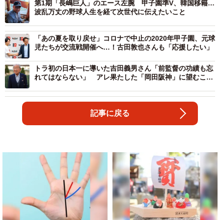
第1期「長嶋巨人」のエース左腕 甲子園準V、韓国移籍…
波乱万丈の野球人生を経て次世代に伝えたいこと
「あの夏を取り戻せ」コロナで中止の2020年甲子園、元球
児たちが交流戦開催へ…！古田敦也さんも「応援したい」
トラ初の日本一に導いた吉田義男さん「前監督の功績も忘
れてはならない」 アレ果たした「岡田阪神」に望むこと
は？
記事に戻る