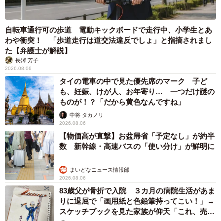
自転車通行可の歩道 電動キックボードで走行中、小学生とあ
わや衝突！ 「歩道走行は道交法違反でしょ」と指摘されまし
た【弁護士が解説】
長澤 芳子
2026.08.06
タイの電車の中で見た優先席のマーク 子ど
も、妊娠、けが人、お年寄り… 一つだけ謎の
ものが！？「だから黄色なんですね」
中将 タカノリ
2026.08.06
【物価高が直撃】お盆帰省「予定なし」が約半
数 新幹線・高速バスの「使い分け」が鮮明に
まいどなニュース情報部
2026.08.06
83歳父が骨折で入院 ３カ月の病院生活があま
りに退屈で「画用紙と色鉛筆持ってこい！」→
スケッチブックを見た家族が仰天「これ、売れ