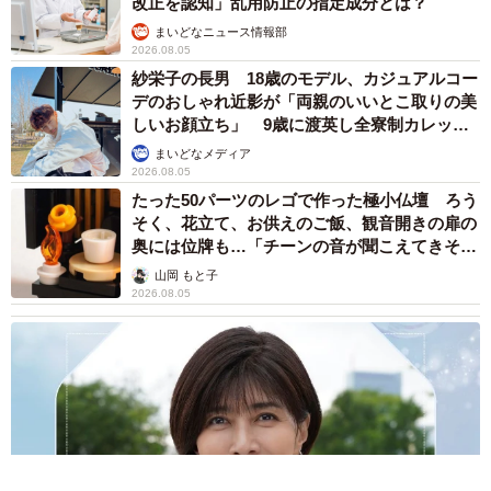
改正を認知」乱用防止の指定成分とは？
まいどなニュース情報部
2026.08.05
紗栄子の長男 18歳のモデル、カジュアルコー
デのおしゃれ近影が「両親のいいとこ取りの美
しいお顔立ち」 9歳に渡英し全寮制カレッジ
で学ぶ
まいどなメディア
2026.08.05
たった50パーツのレゴで作った極小仏壇 ろう
そく、花立て、お供えのご飯、観音開きの扉の
奥には位牌も…「チーンの音が聞こえてきそ
う」
山岡 もと子
2026.08.05