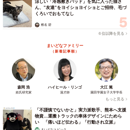
涼しい「冷感敷きパッド」を気に入った猫さ
ん、”友達”をヨイショヨイショとご招待、毛づ
くろいでおもてなし
椎名 碧
６位以降を見る
まいどなファミリー
（新着記事順）
森岡 浩
ハイヒール・リンゴ
大江 篤
姓氏研究家
漫才師
園田学園女子大学学長
もっと見る
「不謹慎でないかと」実力派歌手、熊本へ支援
物資…運搬トラックの車体デザインにためら
い 「痛いほど伝わる」「行動され立派」
まいどなトピック