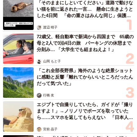
「そのままにしといてください」道路で動けな
い猫を前に返された一言… 懸命に生きようと
した4日間 「命の重さはみんな同じ」保護団
体代表の訴え
渡辺 晴子
72歳父、軽自動車で新潟から四国まで 65歳の
母と2人で3泊4日の旅 パーキングの休憩まで
分刻み… 「大学生でも組まねえよ！」
山岡 もと子
「これ全部長野県」海外のような絶景ショット
に感動と反響「離れてからいいところだったん
だって気づいた」
行橋 友
エジプトで自撮りしていたら、ガイドが「撮り
ますよ！」→ノリノリでポーズを取っていた
ら……スマホを返してもらえない 「日本人は
カモ代表かも」「私は6時間で3万円払った」
宮前 晶子