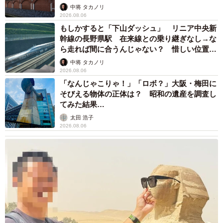
して」
中将 タカノリ
2026.08.06
もしかすると「下山ダッシュ」 リニア中央新
幹線の長野県駅 在来線との乗り継ぎなし→な
ら走れば間に合うんじゃない？ 惜しい位置関
係が反響
中将 タカノリ
2026.08.06
「なんじゃこりゃ！」「ロボ？」大阪・梅田に
そびえる物体の正体は？ 昭和の遺産を調査し
てみた結果…
太田 浩子
2026.08.06