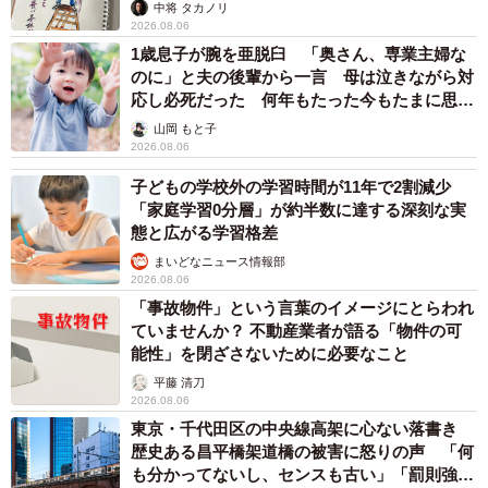
ますよ…」
中将 タカノリ
2026.08.06
1歳息子が腕を亜脱臼 「奥さん、専業主婦な
のに」と夫の後輩から一言 母は泣きながら対
応し必死だった 何年もたった今もたまに思い
出し…
山岡 もと子
2026.08.06
子どもの学校外の学習時間が11年で2割減少
「家庭学習0分層」が約半数に達する深刻な実
態と広がる学習格差
まいどなニュース情報部
2026.08.06
「事故物件」という言葉のイメージにとらわれ
ていませんか？ 不動産業者が語る「物件の可
能性」を閉ざさないために必要なこと
平藤 清刀
2026.08.06
東京・千代田区の中央線高架に心ない落書き
歴史ある昌平橋架道橋の被害に怒りの声 「何
も分かってないし、センスも古い」「罰則強化