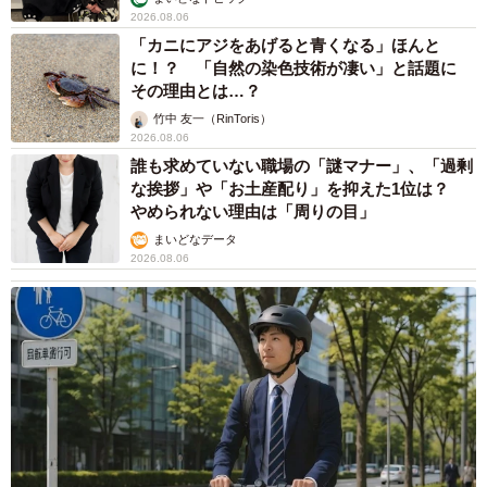
2026.08.06
「カニにアジをあげると青くなる」ほんと
に！？ 「自然の染色技術が凄い」と話題に
その理由とは…？
竹中 友一（RinToris）
2026.08.06
誰も求めていない職場の「謎マナー」、「過剰
な挨拶」や「お土産配り」を抑えた1位は？
やめられない理由は「周りの目」
まいどなデータ
2026.08.06