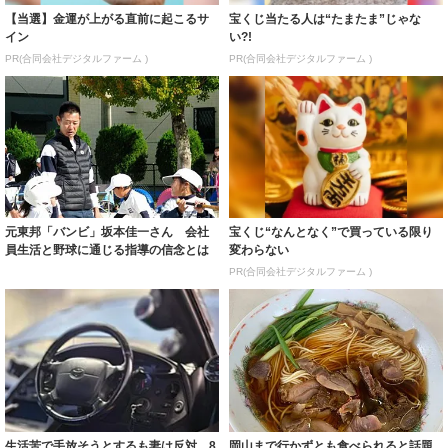
【当選】金運が上がる直前に起こるサ
宝くじ当たる人は“たまたま”じゃな
イン
い?!
PR(合同会社デジタルファーム )
PR(合同会社デジタルファーム )
元東邦「バンビ」坂本佳一さん 会社
宝くじ“なんとなく”で買っている限り
員生活と野球に通じる指導の信念とは
変わらない
PR(合同会社デジタルファーム )
生活苦で手放そうとするも妻は反対…8
岡山まで行かずとも食べられると話題