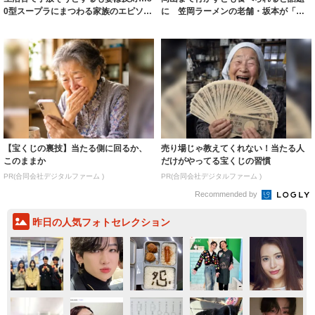
0型スープラにまつわる家族のエピソー
に 笠岡ラーメンの老舗・坂本が「聖
ドが話題...
地」に再び ...
【宝くじの裏技】当たる側に回るか、
売り場じゃ教えてくれない！当たる人
このままか
だけがやってる宝くじの習慣
PR(合同会社デジタルファーム )
PR(合同会社デジタルファーム )
Recommended by
昨日の人気フォトセレクション