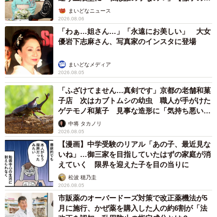
屋】
まいどなニュース
2026.08.06
「わぁ…姐さん…」「永遠にお美しい」 大女
優岩下志麻さん、写真家のインスタに登場
まいどなメディア
2026.08.05
「ふざけてません…真剣です」京都の老舗和菓
子店 次はカブトムシの幼虫 職人が手がけた
ゲテモノ和菓子 見事な造形に「気持ち悪いく
らいリアル」
中将 タカノリ
2026.08.05
【漫画】中学受験のリアル「あの子、最近見な
いね」…御三家を目指していたはずの家庭が消
えていく 限界を迎えた子を目の当りに
松波 穂乃圭
2026.08.05
市販薬のオーバードーズ対策で改正薬機法が5
月に施行、かぜ薬を購入した人の約6割が「法