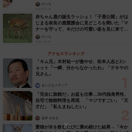
のっち
2023.07.04
赤ちゃん鹿の誕生ラッシュ！「子鹿公開」がは
じまる奈良の鹿愛護会に見どころを聞いた「マ
ナーを守って、今だけの可愛い姿を見に来てく
ださい」
のっち
2023.06.01
アクセスランキング
「キム兄」木村祐一が激やせ、松本人志と2シ
ョット「一瞬、分からなかったわ」「テキヤの
兄さん」
まいどなメディア
「完全に旅館だ」お盆も仕事…30代独身男性、
自宅で旅館料理を再現 「マジですごい」「天
才だ」「私もまねしたい」
金井 かおる
愛猫が水を飲むたびに褒め続けた結果→「今か