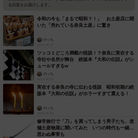
る話題をお届けします。
令和の今も「まるで昭和？！」 お土産店に聞
いた「売れている奈良土産」に驚き
のっち
2023.09.27
ツッコミどころ満載の怪談！？奈良に実在する
寺社や名所が舞台 絶版本『大和の伝説』がシ
ュールすぎるw
のっち
2023.08.10
実在する奈良の寺に伝わる怪談 昭和初期の絶
版本『大和の伝説』がホラーすぎて震える！
のっち
2023.08.09
修学旅行で「刀」を買ってしまう男子たち、老
舗土産物屋に聞いてみた いつの時代も一緒…
思わぬ事実も