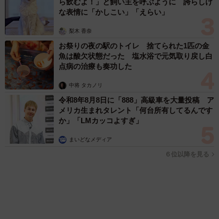
ら飲むよ！」と飼い主を呼ぶように 誇らしげ
な表情に「かしこい」「えらい」
梨木 香奈
お祭りの夜の駅のトイレ 捨てられた1匹の金
魚は酸欠状態だった 塩水浴で元気取り戻し白
点病の治療も奏功した
中将 タカノリ
令和8年8月8日に「888」高級車を大量投稿 ア
メリカ生まれタレント「何台所有してるんです
か」「LMカッコよすぎ」
まいどなメディア
６位以降を見る