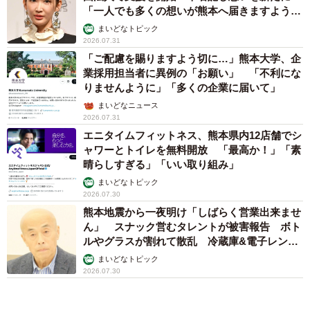
「一人でも多くの想いが熊本へ届きますよう
に」
まいどなトピック
2026.07.31
「ご配慮を賜りますよう切に…」熊本大学、企
業採用担当者に異例の「お願い」 「不利にな
りませんように」「多くの企業に届いて」
まいどなニュース
2026.07.31
エニタイムフィットネス、熊本県内12店舗でシ
ャワーとトイレを無料開放 「最高か！」「素
晴らしすぎる」「いい取り組み」
まいどなトピック
2026.07.30
熊本地震から一夜明け「しばらく営業出来ませ
ん」 スナック営むタレントが被害報告 ボト
ルやグラスが割れて散乱 冷蔵庫&電子レンジ
が倒壊
まいどなトピック
2026.07.30