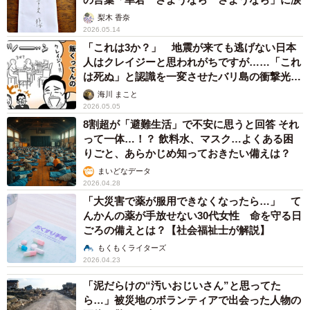
梨木 香奈
2026.05.14
「これは3か？」 地震が来ても逃げない日本
人はクレイジーと思われがちですが……「これ
は死ぬ」と認識を一変させたバリ島の衝撃光景
【漫画】
海川 まこと
2026.05.05
8割超が「避難生活」で不安に思うと回答 それ
って一体…！？ 飲料水、マスク…よくある困
りごと、あらかじめ知っておきたい備えは？
まいどなデータ
2026.04.28
「大災害で薬が服用できなくなったら…」 て
んかんの薬が手放せない30代女性 命を守る日
ごろの備えとは？【社会福祉士が解説】
もくもくライターズ
2026.04.23
「泥だらけの“汚いおじいさん”と思ってた
ら…」被災地のボランティアで出会った人物の