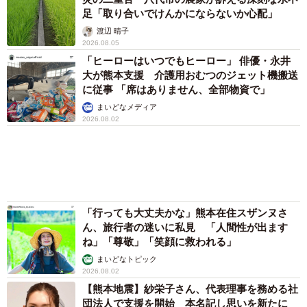
足「取り合いでけんかにならないか心配」
渡辺 晴子
2026.08.05
「ヒーローはいつでもヒーロー」 俳優・永井
大が熊本支援 介護用おむつのジェット機搬送
に従事 「席はありません、全部物資で」
まいどなメディア
2026.08.02
「行っても大丈夫かな」熊本在住スザンヌさ
ん、旅行者の迷いに私見 「人間性が出ます
ね」「尊敬」「笑顔に救われる」
まいどなトピック
2026.08.02
【熊本地震】紗栄子さん、代表理事を務める社
団法人で支援を開始 本名記し思いを新たに