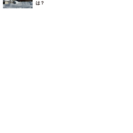
は？
そんでなライターズ
2026.03.03
ガソリンスタンドで「静電気で火がつい
た！？」……自分の行動に“後悔” セルフ給油
で、危険なNG行為【JAF担当者が解説】
長澤 芳子
2026.03.03
あの長い夜を忘れない…夫の安否分からぬまま
息子と過ごした震災初日【漫画】
海川 まこと
2026.02.18
「トイレに閉じ込められた！どうすれば？」ト
イレ内にある物を使って脱出できます！その方
法とは
まいどなニュース調査部
2026.02.16
寒さでカセットコンロが使えない？ 一般的な
ボンベは10℃以上推奨…マイナス5℃に対応す