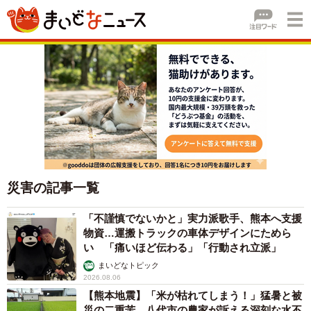
災害の記事一覧
「不謹慎でないかと」実力派歌手、熊本へ支援
物資…運搬トラックの車体デザインにためら
い 「痛いほど伝わる」「行動され立派」
まいどなトピック
2026.08.06
【熊本地震】「米が枯れてしまう！」猛暑と被
災の二重苦 八代市の農家が訴える深刻な水不