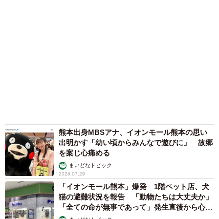
熊本出身MBSアナ、イオンモール熊本の思い
出明かす「幼い頃からみんなで遊びに」 故郷
を案じ心痛める
まいどなトピック
2026.07.29
「イオンモール熊本」爆発 1階ペット店、犬
猫の避難状況を報告 「動物たちは大丈夫か」
「全ての命が無事であって」発生直後から心配
の声