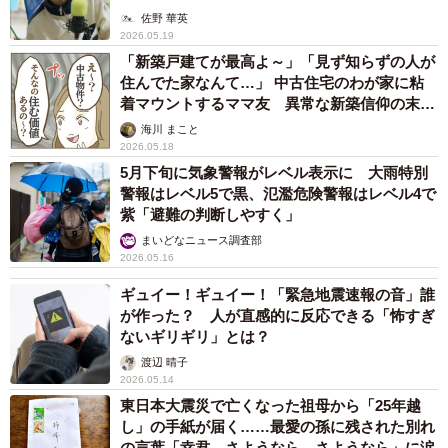
佐野 華英
2026.05.19
「新築戸建てが最高よ～」「見ず知らずの人が
住んでた家なんて…」 中古住宅のわが家に粘
着マウントするママ友 異常な新築信仰の末路
が悲惨すぎた【漫画】
海川 まこと
2026.05.18
5月下旬に気象警報がレベル表示に 大雨特別
警報はレベル5で黒、氾濫危険警報はレベル4で
紫「避難の判断しやすく」
まいどなニュース調査部
2026.05.16
ギュイー！ギュイー！「緊急地震速報の音」誰
が作った？ 人が直感的に反応できる「怖すぎ
ないギリギリ」とは？
渡辺 晴子
2026.05.14
東日本大震災で亡くなった祖母から「25年越
し」の手紙が届く……最愛の孫に残された別れ
の言葉「幸君 さようなら さようなら」に涙