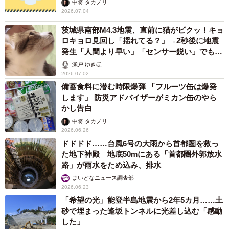
中将 タカノリ
2026.07.04
茨城県南部M4.3地震、直前に猫がピクッ！キョ
ロキョロ見回し「揺れてる？」→2秒後に地震
発生「人間より早い」「センサー鋭い」でもも
う1匹は…
瀬戸 ゆきほ
2026.07.02
備蓄食料に潜む時限爆弾 「フルーツ缶は爆発
します」 防災アドバイザーがミカン缶のやら
かし告白
中将 タカノリ
2026.06.26
ドドドド……台風6号の大雨から首都圏を救っ
た地下神殿 地底50mにある「首都圏外郭放水
路」が雨水をため込み、排水
まいどなニュース調査部
2026.06.23
「希望の光」能登半島地震から2年5カ月……土
砂で埋まった逢坂トンネルに光差し込む「感動
した」