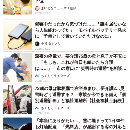
下位
まいどなニュース情報部
2026.03.23
就寝中だったから気づけた……「誰も居ないな
ら人生終わってた」 モバイルバッテリー発火
に「予備として置いていただけなのに」
中将 タカノリ
2026.03.17
深夜の停電で、要介護75歳の母と息子が不安に
→「もしも、これが何日も続いたら介護
は……」 市の窓口に“災害時の避難”を相談、
その返事は？
もくもくライターズ
2026.03.10
72歳の母は脳梗塞で右半身まひ、要介護2…災
害時どう避難する？ 家族が今できる備え「個
別避難計画」と福祉避難所【社会福祉士解説】
もくもくライターズ
2026.03.09
「本当にありがたい…」雪に埋まって1日30件
も灯油配達 「燃料店」が感謝する客の対応と