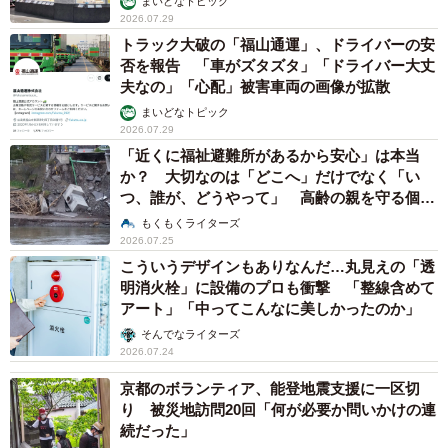
まいどなトピック
2026.07.29
トラック大破の「福山通運」、ドライバーの安
否を報告 「車がズタズタ」「ドライバー大丈
夫なの」「心配」被害車両の画像が拡散
まいどなトピック
2026.07.29
「近くに福祉避難所があるから安心」は本当
か？ 大切なのは「どこへ」だけでなく「い
つ、誰が、どうやって」 高齢の親を守る個別
避難計画【社会福祉士が解説】
もくもくライターズ
2026.07.25
こういうデザインもありなんだ…丸見えの「透
明消火栓」に設備のプロも衝撃 「整線含めて
アート」「中ってこんなに美しかったのか」
そんでなライターズ
2026.07.24
京都のボランティア、能登地震支援に一区切
り 被災地訪問20回「何が必要か問いかけの連
続だった」