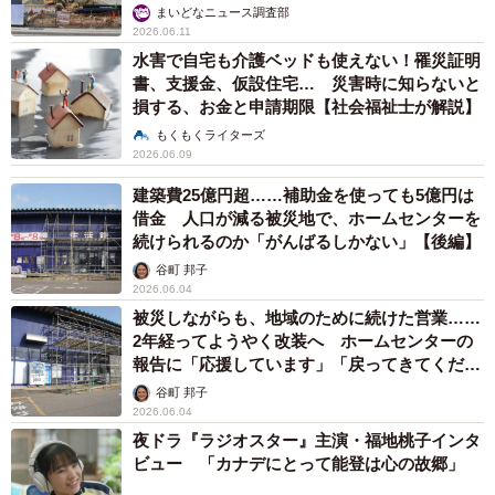
まいどなニュース調査部
2026.06.11
水害で自宅も介護ベッドも使えない！罹災証明
書、支援金、仮設住宅… 災害時に知らないと
損する、お金と申請期限【社会福祉士が解説】
もくもくライターズ
2026.06.09
建築費25億円超……補助金を使っても5億円は
借金 人口が減る被災地で、ホームセンターを
続けられるのか「がんばるしかない」【後編】
谷町 邦子
2026.06.04
被災しながらも、地域のために続けた営業……
2年経ってようやく改装へ ホームセンターの
報告に「応援しています」「戻ってきてくださ
い」【前編】
谷町 邦子
2026.06.04
夜ドラ『ラジオスター』主演・福地桃子インタ
ビュー 「カナデにとって能登は心の故郷」