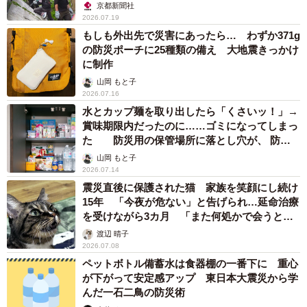
京都新聞社
2026.07.19
もしも外出先で災害にあったら… わずか371g
の防災ポーチに25種類の備え 大地震きっかけ
に制作
山岡 もと子
2026.07.16
水とカップ麺を取り出したら「くさいッ！」→
賞味期限内だったのに……ゴミになってしまっ
た 防災用の保管場所に落とし穴が、 防災
士に聞いた
山岡 もと子
2026.07.14
震災直後に保護された猫 家族を笑顔にし続け
15年 「今夜が危ない」と告げられ…延命治療
を受けながら3カ月 「また何処かで会うと願
ってます」
渡辺 晴子
2026.07.08
ペットボトル備蓄水は食器棚の一番下に 重心
が下がって安定感アップ 東日本大震災から学
んだ一石二鳥の防災術