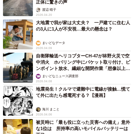
正体に驚きの声
渡辺 晴子
2026.04.20
大地震で我が家は大丈夫？ 一戸建てに住む人
の3人に1人が不安視…最大の懸念は？
まいどなデータ
2026.04.09
自衛隊輸送ヘリコプターCH-47が林野火災で空
中消火 ホバリング中にバケット取り付け、ピ
ンポイント放水、繊細な開閉作業「想像以上の
大変な任務」
まいどなニュース調査部
2026.04.08
地震発生！クルマで避難中に電線が接触…慌て
て外に出たら感電死する？【漫画】
海川 まこと
2026.04.06
被災時に「最も役に立った災害への備え」意外
な1位は 所持率の高いモバイルバッテリーは