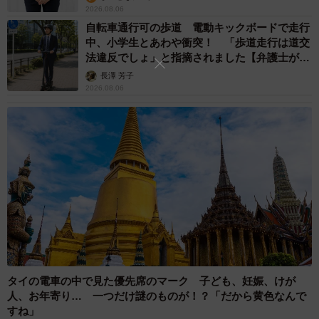
2026.08.06
ました。この書はそんな「妖怪」の来歴を丁寧に読み解く
自転車通行可の歩道 電動キックボードで走行
ことで、より探究心を得、新たな専門知を学ぶことができ
中、小学生とあわや衝突！ 「歩道走行は道交
る入門書となっています。今回のコラムをきっかけにぜひ
法違反でしょ」と指摘されました【弁護士が解
「怪異学」の扉を叩いていただければと思います。きっと
説】
長澤 芳子
2026.08.06
不思議なコトやモノに対する新しい視点が開けると思いま
す。
◇
東アジア怪異学会編『怪異から妖怪へ』（文学通信）
https://bungaku-report.com/books/ISBN978-4-86766-072-
0.html
東アジア恠異学会HP
http://www.kaiigakkai.jp/
タイの電車の中で見た優先席のマーク 子ども、妊娠、けが
人、お年寄り… 一つだけ謎のものが！？「だから黄色なんで
すね」