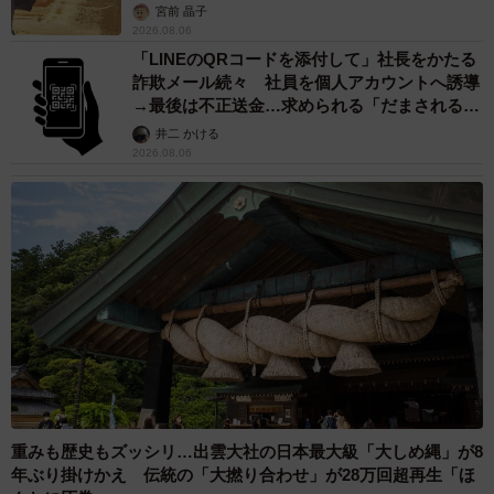
カモ代表かも」「私は6時間で3万円払った」
宮前 晶子
2026.08.06
「LINEのQRコードを添付して」社長をかたる
詐欺メール続々 社員を個人アカウントへ誘導
→最後は不正送金…求められる「だまされる前
提」の対策
井二 かける
2026.08.06
重みも歴史もズッシリ…出雲大社の日本最大級「大しめ縄」が8
年ぶり掛けかえ 伝統の「大撚り合わせ」が28万回超再生「ほ