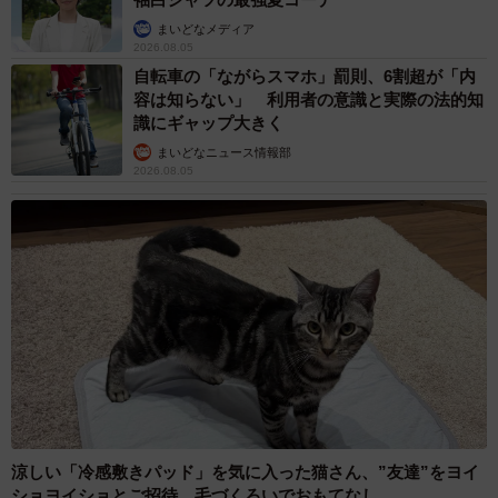
まいどなメディア
2026.08.05
自転車の「ながらスマホ」罰則、6割超が「内
容は知らない」 利用者の意識と実際の法的知
識にギャップ大きく
まいどなニュース情報部
2026.08.05
涼しい「冷感敷きパッド」を気に入った猫さん、”友達”をヨイ
ショヨイショとご招待、毛づくろいでおもてなし