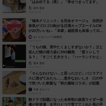
「はみ出てる（笑）」「幸せつまってます」
梨木 香奈
2026.08.05
「城本クリニック」を完全オマージュ 吉田沙
保里がゴロゴロ転がる日清カップヌードルCM
が20万いいね→「本家」総院長も体張って31万
いいね
まいどなニュース調査部
2026.08.05
「うちの猫、背中たくましすぎないか？」父と
並んだ猫の後ろ姿にSNS騒然 「筋トレして
る？」「すごく丈夫そう」「ハーランドかと」
梨木 香奈
2026.08.05
「そんなわけない…と思ったけど」バニラアイ
スに混ぜてみたら……意外なおいしさ 口の中
で気づいた斬新な「和の薬味コラボ」が話題
中将 タカノリ
2026.08.05
朝ドラで話題になった令和初の仮面ライダー俳
優が初登場 女手ひとつで育ててくれた母の手