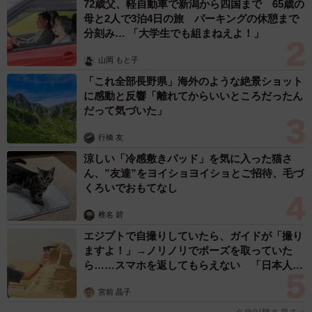
72歳父、軽自動車で新潟から四国まで 65歳の
ています。
母と2人で3泊4日の旅 パーキングの休憩まで
分刻み… 「大学生でも組まねえよ！」
７世紀には、この天人相関説が中国から日本に伝わりま
す。ところが、王の失政を戒める天については、わが国で
山岡 もと子
は定着せず、神の「祟（たたり）」とそれを認定する卜占
「これ全部長野県」海外のような絶景ショット
に感動と反響「離れてからいいところだったん
のシステムが日本古代の怪異認識の形成に影響を与えてい
だって気づいた」
ます。したがって、日本古代の「怪異」は、国家システム
によって認定され、政治的な予兆として記録に残されてい
行橋 友
涼しい「冷感敷きパッド」を気に入った猫さ
くのです。
ん、”友達”をヨイショヨイショとご招待、毛づ
くろいでおもてなし
時代がくだり「光る君へ」の時代になると、一般の貴族や
知識人が、国家システムが認定する予兆に限らず、個人の
椎名 碧
日記などに「怪異」を記録するようになりました。
エジプトで自撮りしていたら、ガイドが「撮り
ますよ！」→ノリノリでポーズを取っていた
ら……スマホを返してもらえない 「日本人は
例えば、『日本紀略』延喜六年（906）八月七日戊子条に、
カモ代表かも」「私は6時間で3万円払った」
紀伊国婁郡熊野村における奇形の牛の誕生を紀伊国が言上
宮前 晶子
し、陰陽寮が「怪異」を勘申したところ盗みや兵乱のこと