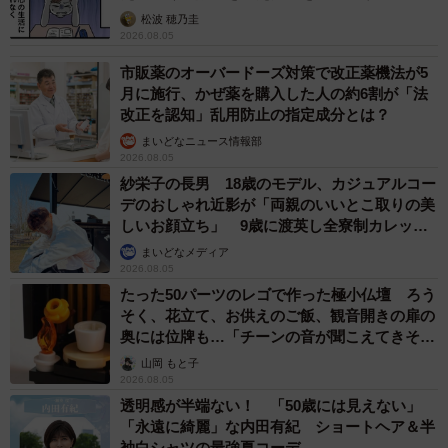
松波 穂乃圭
2026.08.05
市販薬のオーバードーズ対策で改正薬機法が5
月に施行、かぜ薬を購入した人の約6割が「法
改正を認知」乱用防止の指定成分とは？
まいどなニュース情報部
2026.08.05
紗栄子の長男 18歳のモデル、カジュアルコー
デのおしゃれ近影が「両親のいいとこ取りの美
しいお顔立ち」 9歳に渡英し全寮制カレッジ
で学ぶ
まいどなメディア
2026.08.05
たった50パーツのレゴで作った極小仏壇 ろう
そく、花立て、お供えのご飯、観音開きの扉の
奥には位牌も…「チーンの音が聞こえてきそ
う」
山岡 もと子
2026.08.05
透明感が半端ない！ 「50歳には見えない」
「永遠に綺麗」な内田有紀 ショートヘア＆半
袖白シャツの最強夏コーデ