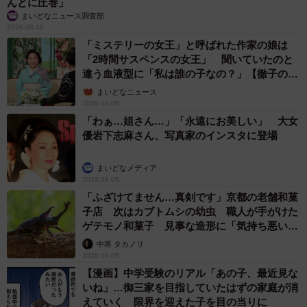
んとに圧巻」
まいどなニュース調査部
2026.08.06
「ミステリーの女王」と呼ばれた作家の娘は
「2時間サスペンスの女王」 聞いていたのと
違う血液型に「私は誰の子なの？」【徹子の部
屋】
まいどなニュース
2026.08.06
「わぁ…姐さん…」「永遠にお美しい」 大女
優岩下志麻さん、写真家のインスタに登場
まいどなメディア
2026.08.05
「ふざけてません…真剣です」京都の老舗和菓
子店 次はカブトムシの幼虫 職人が手がけた
ゲテモノ和菓子 見事な造形に「気持ち悪いく
らいリアル」
中将 タカノリ
2026.08.05
【漫画】中学受験のリアル「あの子、最近見な
いね」…御三家を目指していたはずの家庭が消
えていく 限界を迎えた子を目の当りに