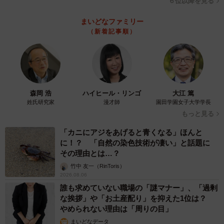
６位以降を見る
の予兆とされ、国司に命じて警戒させた記事があります。
まいどなファミリー
十世紀には、政府が「怪異」と認定したものは、神祇官や
（新着記事順）
陰陽寮が卜占を実施し、対処する方法が確立していたので
す。「怪異」には、このような歴史的変化があることに注
意したいと思います。儒教的な天人相関説とともに日本に
伝来した漢語である「怪異」は、長い歴史を経て、各時代
森岡 浩
ハイヒール・リンゴ
大江 篤
の社会や文化の状況に応じた変化を遂げて、現代に至って
姓氏研究家
漫才師
園田学園女子大学学長
います。制度化され、政治的な語として受容された「怪
もっと見る
異」が社会に定着していったのです。
「カニにアジをあげると青くなる」ほんと
に！？ 「自然の染色技術が凄い」と話題に
さて、2024年12月に東アジア恠異学会は、8冊目の書籍
その理由とは…？
『怪異から妖怪へ』（文学通信）を刊行します。
竹中 友一（RinToris）
2026.08.06
誰も求めていない職場の「謎マナー」、「過剰
動物の異常行動や異常気象など、「怪異」と認定された情
な挨拶」や「お土産配り」を抑えた1位は？
報は拡散・増殖し、時の経過とともに姿形などの輪郭を得
やめられない理由は「周りの目」
て、すこしずつ私たちが知る「妖怪」に変容・変異してき
まいどなデータ