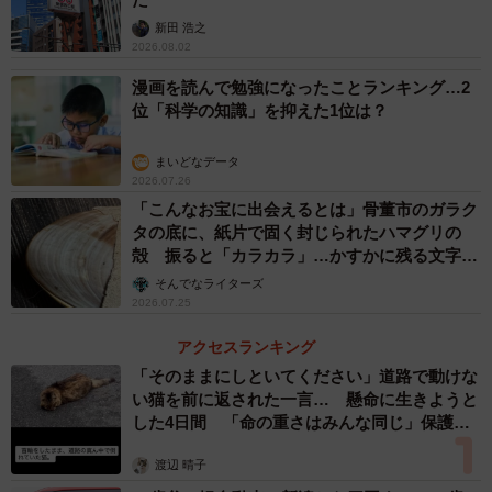
自りは、天は尽く扶持して之を安全ならしめんと欲
新田 浩之
すれば、事は彊勉に在るのみ
2026.08.02
漫画を読んで勉強になったことランキング…2
とあります。前漢の武帝に仕えた儒学者、董仲舒の「天人
位「科学の知識」を抑えた1位は？
相関説」にもとづく考え方です。国家が今にも道を失う過
まいどなデータ
ちを犯そうという時には、天は先ず「災害」を出すことで
2026.07.26
皇帝の過ちを咎めます。それを君主が省みないのであれ
「こんなお宝に出会えるとは」骨董市のガラク
ば、次に「怪異」を出して驚かせ戒めます。さらに、それ
タの底に、紙片で固く封じられたハマグリの
殻 振ると「カラカラ」…かすかに残る文字か
でも君主が態度を改めないのであれば、とうとう破滅がや
ら推察された意外な用途
そんでなライターズ
って来るのです。天と人の行ないが連動し、為政者である
2026.07.25
皇帝の失政を戒めるために、天が「災害」「怪異」を起こ
アクセスランキング
します。「怪異」は「災害」と対になる語であったことが
「そのままにしといてください」道路で動けな
わかります。
い猫を前に返された一言… 懸命に生きようと
した4日間 「命の重さはみんな同じ」保護団
天には天帝がおり、天がおさめる地上の世界が「天下」、
体代表の訴え
渡辺 晴子
天が皇帝を任命することを「天命」といい現代でも使われ