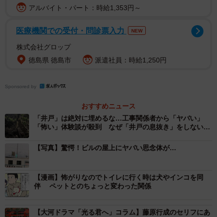
アルバイト・パート：時給1,353円～
かいい【怪異】①現実にはあり得ないと思われるような不
医療機関での受付・問診票入力
NEW
思議な事柄。また、そのさま。あやしいこと。②（―す
株式会社グロップ
る）変だと思うこと。不審。③ばけもの。へんげ。
徳島県 徳島市
派遣社員：時給1,250円
とあります。不思議なこと、あやしいことを示す語です。
Sponsored by
現代の日常語としての怪異の使用例をみると、妖怪・怪
奇・奇跡等とともに無自覚に使用され、多様な内容を包摂
おすすめニュース
する語として存在しています。
「井戸」は絶対に埋めるな…工事関係者から「ヤバい」
「怖い」体験談が殺到 なぜ「井戸の息抜き」をしないと
いけないのか？
【写真】驚愕！ビルの屋上にヤバい思念体が…
【漫画】怖がりなのでトイレに行く時は犬やインコを同
伴 ペットとのちょっと変わった関係
【大河ドラマ「光る君へ」コラム】藤原行成のセリフにあ