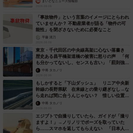
まいどなニュース情報部
2026.08.06
「事故物件」という言葉のイメージにとらわれ
ていませんか？ 不動産業者が語る「物件の可
能性」を閉ざさないために必要なこと
平藤 清刀
2026.08.06
東京・千代田区の中央線高架に心ない落書き
歴史ある昌平橋架道橋の被害に怒りの声 「何
も分かってないし、センスも古い」「罰則強化
して」
中将 タカノリ
2026.08.06
もしかすると「下山ダッシュ」 リニア中央新
幹線の長野県駅 在来線との乗り継ぎなし→な
ら走れば間に合うんじゃない？ 惜しい位置関
係が反響
中将 タカノリ
2026.08.06
エジプトで自撮りしていたら、ガイドが「撮り
ますよ！」→ノリノリでポーズを取っていた
ら……スマホを返してもらえない 「日本人は