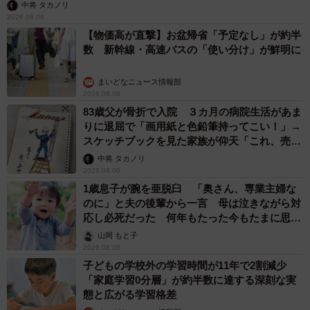
中将 タカノリ
2026.08.06
【物価高が直撃】お盆帰省「予定なし」が約半
数 新幹線・高速バスの「使い分け」が鮮明に
まいどなニュース情報部
2026.08.06
83歳父が骨折で入院 ３カ月の病院生活があま
りに退屈で「画用紙と色鉛筆持ってこい！」→
スケッチブックを見た家族が仰天「これ、売れ
ますよ…」
中将 タカノリ
2026.08.06
1歳息子が腕を亜脱臼 「奥さん、専業主婦な
のに」と夫の後輩から一言 母は泣きながら対
応し必死だった 何年もたった今もたまに思い
出し…
山岡 もと子
2026.08.06
子どもの学校外の学習時間が11年で2割減少
「家庭学習0分層」が約半数に達する深刻な実
態と広がる学習格差