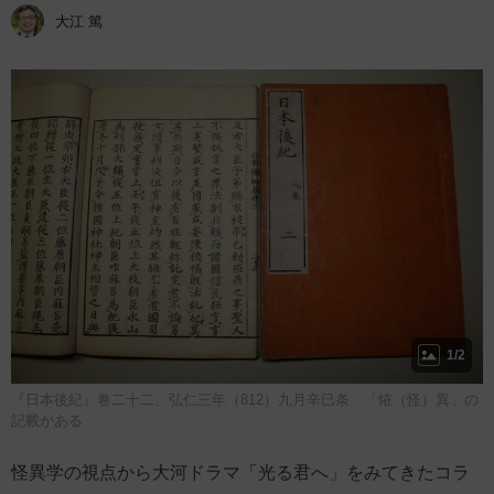
大江 篤
1/2
『日本後紀』卷二十二、弘仁三年（812）九月辛巳条 「恠（怪）異」の
記載がある
怪異学の視点から大河ドラマ「光る君へ」をみてきたコラ