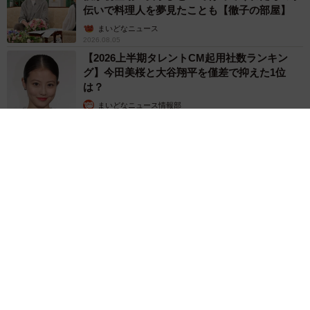
伝いで料理人を夢見たことも【徹子の部屋】
まいどなニュース
2026.08.05
【2026上半期タレントCM起用社数ランキン
グ】今田美桜と大谷翔平を僅差で抑えた1位
は？
まいどなニュース情報部
2026.08.05
【熊本地震】「米が枯れてしまう！」猛暑と被災の二重苦 八