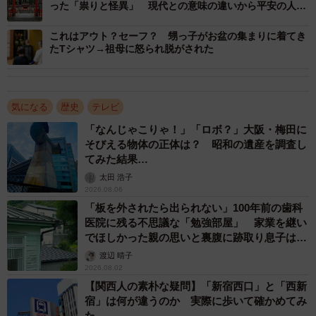
った「祟りと怪異」 現代との意味の違いから平安の人々
の心が見えてくる
これはアウト？セーフ？ 甥っ子がお盆の集まりに着てき
たTシャツ→祖母に怒られ脱がされた
2/2
国立公文書館蔵『続日本紀』巻三十四、宝亀八年（777）三月辛未条
気になる
歴史
テレビ
「妖恠（怪）」の記載がある（国立公文書館デジタルアーカイブから）
「なんじゃこりゃ！」「ロボ？」大阪・梅田に
そびえる物体の正体は？ 昭和の遺産を調査し
しかし、「怪異」は中国古代の漢語です。『漢書』董仲舒
てみた結果…
伝に
太田 浩子
2026.08.06
「板を外されたら出られない」100年前の歯科
臣謹んで春秋の中を案じ、前世に已に行わるるの事
医院に残る不思議な「勉強部屋」 家業を継い
を視て、以て天人相い与るの際を観るに、甚だ畏る
でほしかった親の思いと裏腹に跡取り息子は…
可きなり。国家に将に道を失うの敗れ有らんとすれ
ば、天は乃ち先ず災 害を出だして以て之を譴告す。
渡辺 晴子
2026.08.02
自ら省みるを知らざれば、又怪異を出して以て之を
警懼す。尚お変うるを知らざれば、傷敗乃ち至る。
【関西人の素朴な疑問】「新宿西口」と「西新
此れを以て天心の人君を仁愛をして其の乱を止めん
宿」は何が違うのか 実際に歩いて確かめてみ
と欲するを見るなり。大いに道を亡うの世に非ざる
た