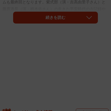
ムも最終回となります。紫式部（演・吉高由里子さん）と
藤原道長（演・柄本佑さん）の生きた平安時代の古記録や
日記を読み解いてきました。平安貴族を脅かしてきた、
続きを読む
「邪気」や「もののけ」「怨霊」などの霊的存在、陰陽師
や験者（密教僧）の活躍、呪い、疫病や病気治療など登場
人物の心の動きを知ることができる話題について、怪異学
の視点で解説してきました。最後に「怪異学」についてま
とめておきたいと思います。