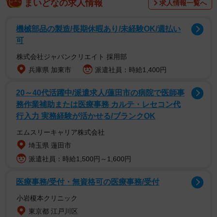
まいどなの求人情報
求人情報一覧へ
機械部品の製造/長期休暇あり/未経験OK/週払い
東アジア恠異学会は、「怪異」を研究する学会として、
可
2001年４月に西山克氏（京都教育大学名誉教授）によって
株式会社ジャパンクリエイト 採用部
設立されました。西山氏は、史料に多く記録されているに
兵庫県 加東市
派遣社員：時給1,400円
もかかわらず、研究をないがしろにしてきた歴史学に、新
20～40代活躍中/派遣求人/蓮田市の病院で医師事
たな視点で挑む学問を「怪異学」と名付けました。妖怪・
務作業補助または医療事務 カルテ・レセコン代
怪異・化物・幽霊などについては国文学や民俗学、文化人
行入力 実務経験が活かせる/ブランクOK
類学的な研究が先行し、なかでも、国際日本文化研究セン
エムスリーキャリア株式会社
ターの小松和彦氏を中心とする「妖怪学」がめざましく進
埼玉県 蓮田市
展していました。しかし、前近代の歴史資料には「妖怪」
派遣社員：時給1,500円～1,600円
という語はほとんど使われておらず、「怪異」が頻出しま
す。
医療事務/受付・無資格可の医療事務/受付
小岩榎本クリニック
怪異学が対象とする「怪異」は、現代語の怪異とは異なっ
東京都 江戸川区
ている。『日本国語大辞典』（小学館）によると、