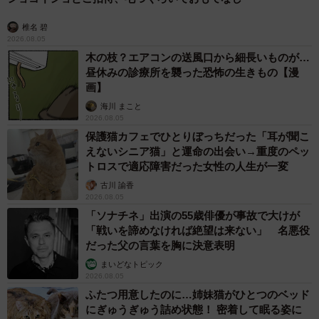
椎名 碧
2026.08.05
木の枝？エアコンの送風口から細長いものが…
昼休みの診療所を襲った恐怖の生きもの【漫
画】
海川 まこと
2026.08.05
保護猫カフェでひとりぼっちだった「耳が聞こ
えないシニア猫」と運命の出会い→重度のペッ
トロスで適応障害だった女性の人生が一変
古川 諭香
2026.08.05
「ソナチネ」出演の55歳俳優が事故で大けが
「戦いを諦めなければ絶望は来ない」 名悪役
だった父の言葉を胸に決意表明
まいどなトピック
2026.08.05
ふたつ用意したのに…姉妹猫がひとつのベッド
にぎゅうぎゅう詰め状態！ 密着して眠る姿に