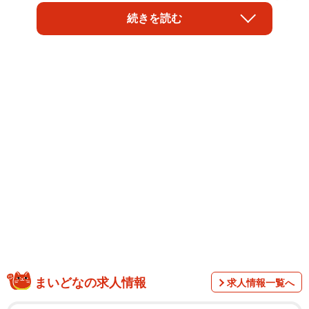
しょう。
続きを読む
疫病の流行や天皇・貴族の病気など病とその治療について
何度か描かれていました。三条天皇は目や耳の病気とな
り、ドラマでは、文書を逆さまにして読む場面が印象的で
した。中宮の藤原妍子（藤原道長の次女、演・倉沢杏菜さ
ん）が内親王を出産したものの、皇子でなかったため、父
道長（演・柄本佑さん）は失望します。長和四年（1015）
には、内裏で火災が起こり、道長は天皇に譲位を迫りま
す。執拗な譲位の要求によって、三条天皇の病はますます
重篤になっていきました。
まいどなの求人情報
求人情報一覧へ