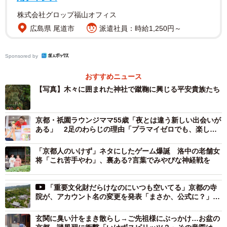
めて悩み御する間、御前に候ずる女、気色、相誤
り、組入を仰ぎ見て云はく、「御読経・御修法の霊
株式会社グロップ福山オフィス
験有り。」
広島県 尾道市
派遣社員：時給1,250円～
昨日の午後3時～午後5時ごろに、御湯殿に入った後、具合
Sponsored by
が悪かったようです。このとき、伺候していた女房の気色
おすすめニュース
が変わり、組み入れ天井を仰いで、「御読経・御修法の霊
【写真】木々に囲まれた神社で蹴鞠に興じる平安貴族たち
験有り」と言いました。その後、三条天皇の心は元どおり
回復したのです。また、女房も元どおりとなったといいま
京都・祇園ラウンジママ55歳「夜とは違う新しい出会いが
す。
ある」 2足のわらじの理由「プラマイゼロでも、楽しい
から」
「京都人のいけず」ネタにしたゲーム爆誕 洛中の老舗女
壇々御修法の律師、御加持の間、御前に候ずる女
将「これ苦手やわ」、裏ある?言葉でみやびな神経戦を
（民部掌侍）、両手、振動す。已に邪気に似る。
昨、御目、頗る宜しかるも、今日、猶ほ例のごとく
不快。
「重要文化財だらけなのにいつも空いてる」京都の寺
院が、アカウント名の変更を発表「まさか、公式に？」フ
ォロワーざわつく
また、僧侶が加持祈祷をしている間、民部掌侍の両手が震
玄関に臭い汁をまき散らし→ご先祖様にぶっかけ…お盆の