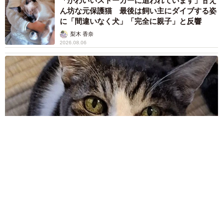
「かわいいストーカーに追われています」甘え
ん坊な元保護猫 最後は飼い主にダイブする姿
に「間違いなく犬」「完全に親子」と反響
梨木 香奈
2026.08.06
がんと片目の失明、3時間おきの壮絶な介護を乗り越えた猫
「叶わないかもしれない」と覚悟した19歳の誕生日を迎えて感
動
古川 諭香
2026.08.06