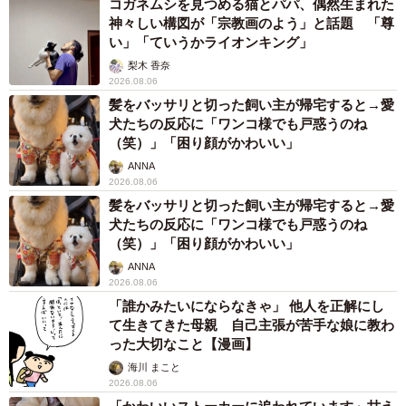
コガネムシを見つめる猫とパパ、偶然生まれた
神々しい構図が「宗教画のよう」と話題 「尊
い」「ていうかライオンキング」
梨木 香奈
2026.08.06
髪をバッサリと切った飼い主が帰宅すると→愛
犬たちの反応に「ワンコ様でも戸惑うのね
（笑）」「困り顔がかわいい」
ANNA
2026.08.06
髪をバッサリと切った飼い主が帰宅すると→愛
犬たちの反応に「ワンコ様でも戸惑うのね
（笑）」「困り顔がかわいい」
ANNA
2026.08.06
「誰かみたいにならなきゃ」 他人を正解にし
て生きてきた母親 自己主張が苦手な娘に教わ
った大切なこと【漫画】
海川 まこと
2026.08.06