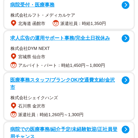
病院受付・医療事務
株式会社ルフト・メディカルケア
北海道 函館市
派遣社員：時給1,350円
求人広告の運用サポート事務/完全土日祝休み
株式会社DYM NEXT
この頃の三条天皇の病の様子が藤原実資（演・秋山竜次さ
宮城県 仙台市
ん）の日記『小右記』に残されています。
アルバイト・パート：時給1,450円～1,800円
長和四年（1015）五月二日条では、昨夜、七壇御修法（七
医療事務スタッフ/ブランクOK/交通費支給/金沢
仏薬師法）が始まったことが記されています。比叡山の天
市
台座主をはじめ、天台宗の高僧たちが宮中に護摩壇を築き
株式会社シェイクハンズ
祈祷を行いました。三条天皇は、次のようにおっしゃった
石川県 金沢市
とあります。
派遣社員：時給1,260円～1,300円
病院での医療事務/紹介予定/未経験歓迎/正社員登
昨日の申剋、御湯殿を供すに、其の後、御心地、極
用チャンス