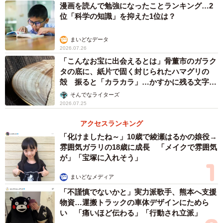
律師心誉、女房を加持す。賀静・元方等の霊、露は
漫画を読んで勉強になったことランキング…2
れて云はく、「主上の御目の事、賀静の為す所な
位「科学の知識」を抑えた1位は？
り。御前に居るに、翼を開く時には御目を御覧ぜざ
るなり。但し御運、尽き給はず。仍りて御体に着さ
まいどなデータ
ず。只、御所の辺りに候ず」と。
2026.07.26
『小右記』長和四年（1015）五月七日条
「こんなお宝に出会えるとは」骨董市のガラク
タの底に、紙片で固く封じられたハマグリの
殻 振ると「カラカラ」…かすかに残る文字か
園城寺（三井寺）の僧心誉が女房（憑坐）を加持したとこ
ら推察された意外な用途
そんでなライターズ
ろ、賀静や藤原元方ら複数の霊が顕われ、三条天皇の目の
2026.07.25
病は賀静の仕業だといいます。賀静は、天台座主の地位を
アクセスランキング
25歳年下の良源と争い敗れた敗者で、良源を保護していた
「化けましたね～」10歳で綾瀬はるかの娘役→
藤原氏に怨みを抱いていたとされます。この記事で興味深
雰囲気ガラリの18歳に成長 「メイクで雰囲気
いことは、賀静の霊が視覚的な表現で語られているところ
が」「宝塚に入れそう」
です。霊が天皇の前にいて、翼を開いたときは目が見えな
まいどなメディア
いとり、天皇の体に着かず、御所のあたりにいると記され
「不謹慎でないかと」実力派歌手、熊本へ支援
ています。眼に見えない霊を平安時代の貴族がどのように
物資…運搬トラックの車体デザインにためら
イメージしていたかがわかる貴重な記録です。
い 「痛いほど伝わる」「行動され立派」