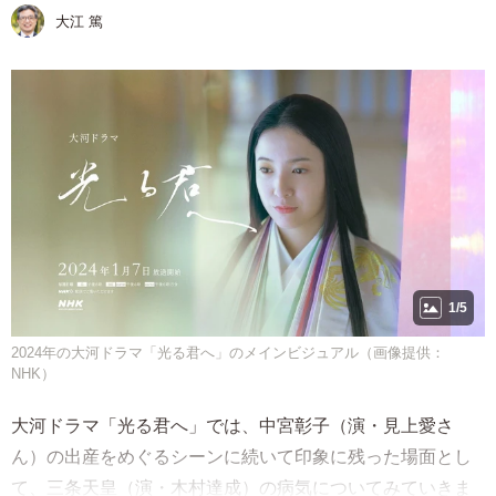
大江 篤
1/5
2024年の大河ドラマ「光る君へ」のメインビジュアル（画像提供：
NHK）
大河ドラマ「光る君へ」では、中宮彰子（演・見上愛さ
ん）の出産をめぐるシーンに続いて印象に残った場面とし
て、三条天皇（演・木村達成）の病気についてみていきま