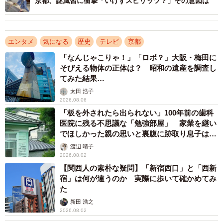
京都、謎風習に衝撃「いけずスピリッツ？」その意図は
え、「邪気」に似た様子でした。「邪気」は以前にお話し
したように「もののけ」の漢語表記でした。験者の憑祈禱
によって、憑坐の女房に何らかの霊（眼病の原因）が憑依
エンタメ
気になる
歴史
テレビ
京都
し、その時は、三条天皇の具合がよかったのです。しかし
「なんじゃこりゃ！」「ロボ？」大阪・梅田に
ながら、2日は不快でした。そして、四日には、その霊の正
そびえる物体の正体は？ 昭和の遺産を調査し
体が明らかとなります。
てみた結果…
太田 浩子
2026.08.06
「主上の御目、冷泉院の御邪気、為す所」と云々。
「板を外されたら出られない」100年前の歯科
「女房に託し、顕露す。申す所の事、多し」と
医院に残る不思議な「勉強部屋」 家業を継い
云々。「人に移す間、御目、明るし」と云々。
でほしかった親の思いと裏腹に跡取り息子は…
『小右記』長和四年（1015）五月四日条
渡辺 晴子
2026.08.02
三条天皇の目の病因は、「冷泉院の御邪気」であったので
【関西人の素朴な疑問】「新宿西口」と「西新
宿」は何が違うのか 実際に歩いて確かめてみ
す。このことは、憑坐の女房の口を通して明らかとなりま
た
した。また、七日には、別の霊の記事もあります。
新田 浩之
2026.08.02