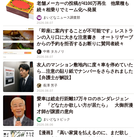
老舗メーカーの投稿が4100万再生 他業種も
続々相乗りでミーム化へ発展
まいどなニュース調査部
2026.08.07
「即座に案内することが不可能です」レストラ
ンの入り口に大きな注意書き オートリザーブ
からの予約を拒否するお断りに賛同者続々
中将 タカノリ
2026.08.07
友人のマンション敷地内に度々車を停めていた
ら…注意の貼り紙でナンバーをさらされました
【弁護士が解説】
長澤 芳子
2026.08.07
愛車は総走行距離17万キロのホンダレジェン
ド 「どなたか欲しい方が居たら」 大御所漫
才師が譲渡の意向
まいどなトピック
2026.08.06
【漫画】「高い家賃を払えるのに、まだ欲し