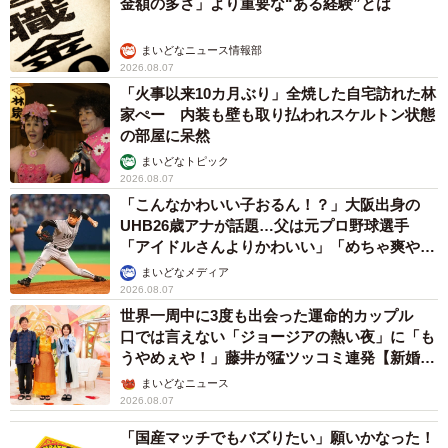
金額の多さ」より重要な“ある経験”とは
まいどなニュース情報部
2026.08.07
「火事以来10カ月ぶり」全焼した自宅訪れた林
家ぺー 内装も壁も取り払われスケルトン状態
の部屋に呆然
まいどなトピック
2026.08.07
「こんなかわいい子おるん！？」大阪出身の
UHB26歳アナが話題…父は元プロ野球選手
「アイドルさんよりかわいい」「めちゃ爽や
か」
まいどなメディア
2026.08.07
世界一周中に3度も出会った運命的カップル
口では言えない「ジョージアの熱い夜」に「も
うやめぇや！」藤井が猛ツッコミ連発【新婚さ
ん】
まいどなニュース
2026.08.07
「国産マッチでもバズりたい」願いかなった！