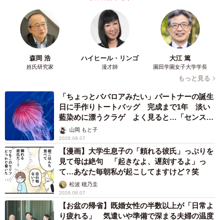
者による加持祈祷が行われ、「邪気」「冷泉院の邪気」
「賀静」「藤原元方」「陁観（高階成忠）」に加え、「聖
天」という仏教の神までもが原因として特定されているの
です。病気の原因が特定されると、祈祷や座主の地位を追
森岡 浩
ハイヒール・リンゴ
大江 篤
贈するなどという対処を行いますが、三条天皇の目の病は
姓氏研究家
漫才師
園田学園女子大学学長
なかなか快癒しませんでした。
もっと見る
「ちょっとババロアみたい」パートナーの誕生
一つの原因を取り除いても解決できないときは、他の原因
日に手作りトートバッグ 完成まで1年 淡い
藍染めに漂うクラゲ よく見ると…「センスす
を特定していくことになります。これは、日本の神々への
ごい」
山岡 もと子
信仰に通ずるところがあります（地震や洪水など災害の原
2026.08.07
因を神の怒りと考え、祭祀で鎮めますが、数年後にまた災
【漫画】大学生息子の「頼れる彼氏」っぷりを
害が起こった際、別の神の祭祀が行われます）が、平安貴
見て母は絶句 「起きなよ、遅刻するよ」っ
て…あなた毎朝私が起こしてますけど？笑
族社会の特色は、憑坐の口を通して、霊が語っているとこ
松波 穂乃圭
ろです。霊の語りは、中世以降に物語や芸能というメディ
2026.08.07
アで社会に広がっていきます。怪異・怪談文化の源流の一
【お盆の帰省】既婚女性の半数以上が「日常よ
つがここにあるといえるでしょう。
り疲れる」 気遣いや準備で深まる夫婦の温度