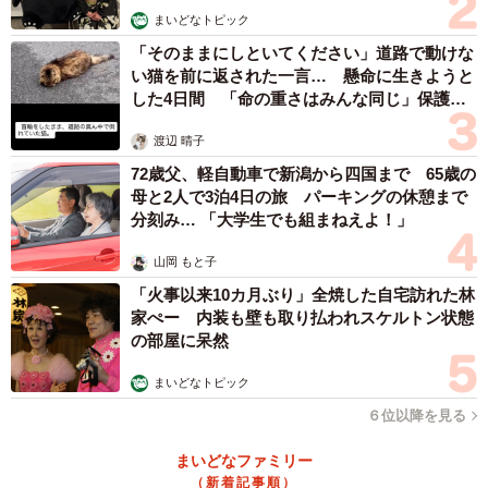
まいどなトピック
さらに、『小右記』長和四年（1015）五月二十二日条に
「そのままにしといてください」道路で動けな
は、陁観（高階成忠）の霊が顕われます。彼は、中宮定子
い猫を前に返された一言… 懸命に生きようと
の母方の祖父であり、長徳元年（995）の藤原道長と藤原伊
した4日間 「命の重さはみんな同じ」保護団
周（演・三浦翔平さん）の争いの時に、陰陽師を使って、
体代表の訴え
渡辺 晴子
道長を呪詛した人物です。民部掌侍（女房、憑坐）に乗り
72歳父、軽自動車で新潟から四国まで 65歳の
移り、民部の子どもに暴力をふるうため、三条天皇が子供
母と2人で3泊4日の旅 パーキングの休憩まで
を抱きかかえます。それでも「霊物」は忿怒して、その子
分刻み… 「大学生でも組まねえよ！」
どもを踏みつけ、蔵人が取り離しました。憑祈祷の現場の
山岡 もと子
すさまじさが伝わってきます。五月二十七日にも、天皇の
「火事以来10カ月ぶり」全焼した自宅訪れた林
目の具合が悪くなったため、心誉に加持祈祷させたとこ
家ぺー 内装も壁も取り払われスケルトン状態
ろ、聖天（仏教を守護する天部の善神）が顕われ、三条天
の部屋に呆然
皇が聖天供の法要を皇太子の時には行っていたもの、即位
まいどなトピック
してから供養をしていないため、「之に因りて祟りを成
６位以降を見る
し、致し奉る所なり」と語りました。
まいどなファミリー
このように三条天皇の眼病平癒にあたっては、天台宗の験
（新着記事順）