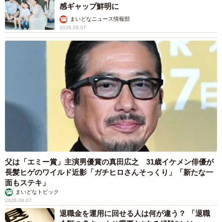
感ギャップ鮮明に
まいどなニュース情報部
2026.08.07
父は「エミー賞」主演男優賞の真田広之 31歳イケメン俳優が
長髪ヒゲのワイルド近影「ガチヒロさんそっくり」「新たな一
面もステキ」
まいどなトピック
2026.08.07
退職金を運用に回せる人は何が違う？ 「退職