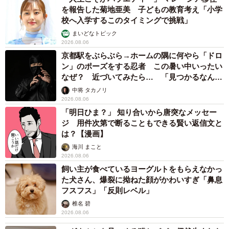
を報告した菊地亜美 子どもの教育考え「小学
校へ入学するこのタイミングで挑戦」
まいどなトピック
2026.08.06
京都駅をぶらぶら→ホームの隅に何やら「ドロ
ン」のポーズをする忍者 この暑い中いったい
なぜ？ 近づいてみたら… 「見つかるなんて
未熟」
中将 タカノリ
2026.08.06
「明日ひま？」 知り合いから唐突なメッセー
ジ 用件次第で断ることもできる賢い返信文と
は？【漫画】
海川 まこと
2026.08.06
飼い主が食べているヨーグルトをもらえなかっ
た犬さん、爆裂に拗ねた顔がかわいすぎ「鼻息
フスフス」「反則レベル」
椎名 碧
2026.08.06