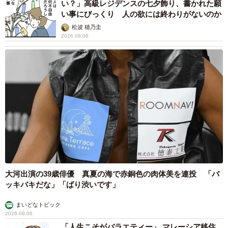
い？」高級レジデンスの七夕飾り、書かれた願
い事にびっくり 人の欲には終わりがないのか
松波 穂乃圭
2026.08.06
大河出演の39歳俳優 真夏の海で赤銅色の肉体美を連投 「バ
ッキバキだな」「ばり渋いです」
まいどなトピック
2026.08.06
「人生こそがバラエティー」 マレーシア移住