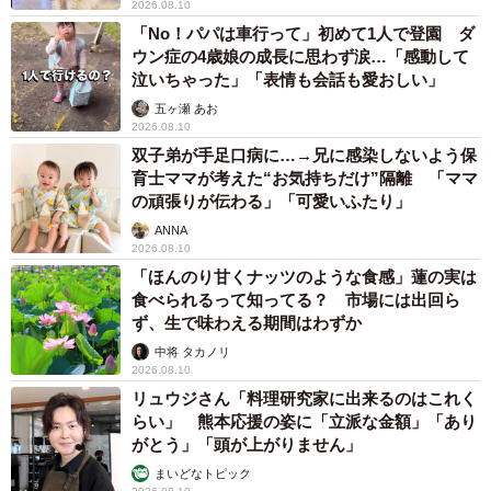
2026.08.10
「No！パパは車行って」初めて1人で登園 ダ
ウン症の4歳娘の成長に思わず涙…「感動して
泣いちゃった」「表情も会話も愛おしい」
五ヶ瀬 あお
2026.08.10
双子弟が手足口病に…→兄に感染しないよう保
育士ママが考えた“お気持ちだけ”隔離 「ママ
の頑張りが伝わる」「可愛いふたり」
ANNA
2026.08.10
「ほんのり甘くナッツのような食感」蓮の実は
食べられるって知ってる？ 市場には出回ら
ず、生で味わえる期間はわずか
中将 タカノリ
2026.08.10
リュウジさん「料理研究家に出来るのはこれく
らい」 熊本応援の姿に「立派な金額」「あり
がとう」「頭が上がりません」
まいどなトピック