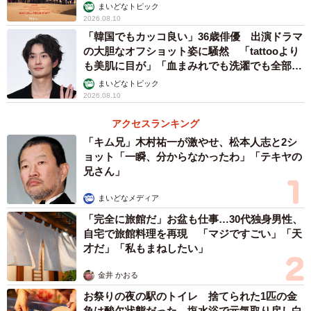
まいどなトピック
2026.08.10
「韓国でもカッコ良い」36歳俳優 出演ドラマ
の大胆なオフショット姿に騒然 「tattooより
も美肌に目が」「血まみれでも洗濯でも全部か
っこいい」
まいどなトピック
2026.08.10
アクセスランキング
「キム兄」木村祐一が激やせ、松本人志と2シ
ョット「一瞬、分からなかったわ」「テキヤの
兄さん」
まいどなメディア
「完全に旅館だ」お盆も仕事…30代独身男性、
自宅で旅館料理を再現 「マジですごい」「天
才だ」「私もまねしたい」
金井 かおる
お祭りの夜の駅のトイレ 捨てられた1匹の金
魚は酸欠状態だった 塩水浴で元気取り戻し白