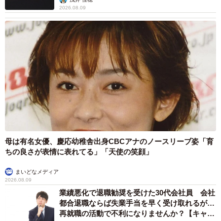
2026.08.09
母は有名女優、慶応幼稚舎出身CBCアナのノースリーブ姿「育
ちの良さが表情に表れてる」「天使の笑顔」
まいどなメディア
2026.08.09
業績悪化で退職勧奨を受けた30代会社員 会社
都合退職ならば失業手当を早く受け取れるが…
再就職の活動で不利になりませんか？【キャリ