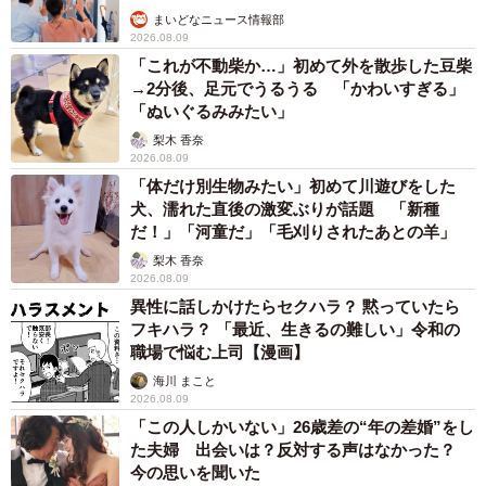
まいどなニュース情報部
2026.08.09
「これが不動柴か…」初めて外を散歩した豆柴
→2分後、足元でうるうる 「かわいすぎる」
「ぬいぐるみみたい」
梨木 香奈
2026.08.09
「体だけ別生物みたい」初めて川遊びをした
犬、濡れた直後の激変ぶりが話題 「新種
だ！」「河童だ」「毛刈りされたあとの羊」
梨木 香奈
2026.08.09
異性に話しかけたらセクハラ？ 黙っていたら
フキハラ？ 「最近、生きるの難しい」令和の
職場で悩む上司【漫画】
海川 まこと
2026.08.09
「この人しかいない」26歳差の“年の差婚”をし
た夫婦 出会いは？反対する声はなかった？
今の思いを聞いた