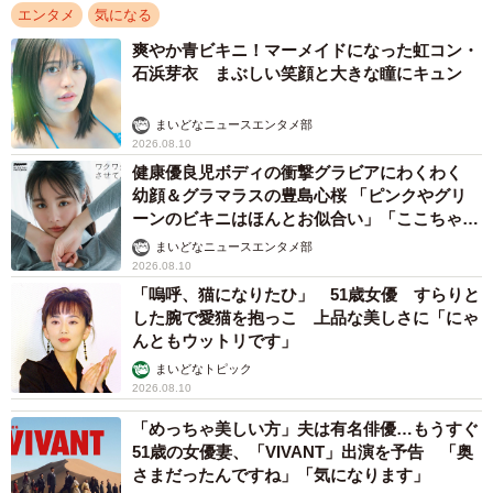
エンタメ
気になる
爽やか青ビキニ！マーメイドになった虹コン・
石浜芽衣 まぶしい笑顔と大きな瞳にキュン
まいどなニュースエンタメ部
2026.08.10
健康優良児ボディの衝撃グラビアにわくわく
幼顔＆グラマラスの豊島心桜 「ピンクやグリ
ーンのビキニはほんとお似合い」「ここちゃん
天使 また可愛くなった」
まいどなニュースエンタメ部
2026.08.10
「嗚呼、猫になりたひ」 51歳女優 すらりと
した腕で愛猫を抱っこ 上品な美しさに「にゃ
んともウットリです」
まいどなトピック
2026.08.10
「めっちゃ美しい方」夫は有名俳優…もうすぐ
51歳の女優妻、「VIVANT」出演を予告 「奥
さまだったんですね」「気になります」