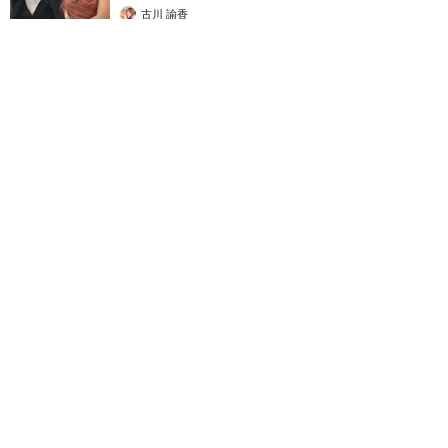
古川 諭香
2026.08.09
「お前さえいなければ金賞取れてた！」高校時代の演奏会がト
ラウマ……責められた学生は楽器修理職人に 10年後再会した
因縁の相手から思わぬ申し出【漫画】
海川 まこと
2026.08.09
補助があっても約9割が「夏の電気・ガス代は
重い」と回答…猛暑でも「冷房を控える」人が
7割超に