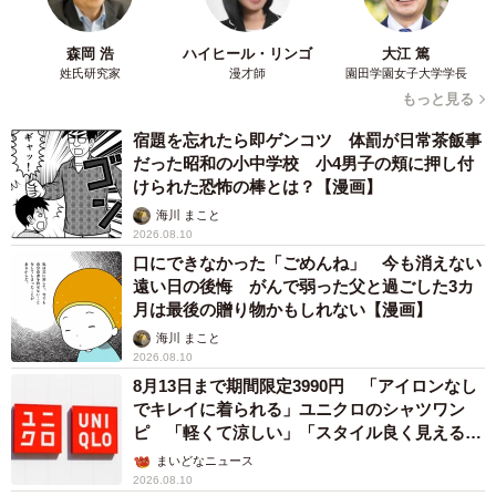
森岡 浩
ハイヒール・リンゴ
大江 篤
姓氏研究家
漫才師
園田学園女子大学学長
もっと見る
宿題を忘れたら即ゲンコツ 体罰が日常茶飯事
だった昭和の小中学校 小4男子の頬に押し付
けられた恐怖の棒とは？【漫画】
海川 まこと
2026.08.10
口にできなかった「ごめんね」 今も消えない
遠い日の後悔 がんで弱った父と過ごした3カ
月は最後の贈り物かもしれない【漫画】
海川 まこと
2026.08.10
8月13日まで期間限定3990円 「アイロンなし
でキレイに着られる」ユニクロのシャツワン
ピ 「軽くて涼しい」「スタイル良く見える」
の声
まいどなニュース
2026.08.10