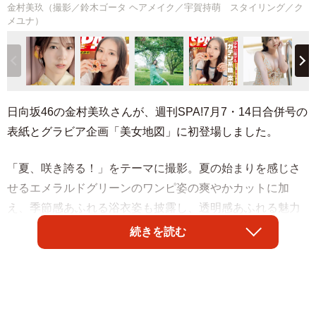
金村美玖（撮影／鈴木ゴータ ヘアメイク／宇賀持萌 スタイリング／ク
メユナ）
日向坂46の金村美玖さんが、週刊SPA!7月7・14日合併号の
表紙とグラビア企画「美女地図」に初登場しました。
「夏、咲き誇る！」をテーマに撮影。夏の始まりを感じさ
せるエメラルドグリーンのワンピ姿の爽やかカットに加
え、季節感あふれる浴衣姿も披露し、透明感あふれる魅力
を届けています。（撮影／鈴木ゴータ ヘアメイク／宇賀
続きを読む
持萌 スタイリング／クメユナ）
同誌では、グラビアアイドルの水咲優美さん、SKE48の太
田彩夏さん、女優の遥りささんが登場し、誌面を彩ってい