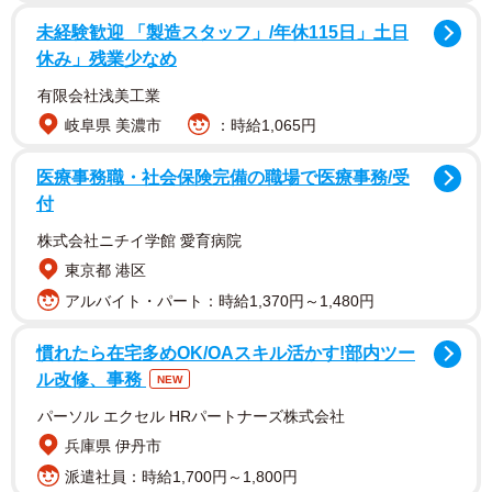
未経験歓迎 「製造スタッフ」/年休115日」土日
休み」残業少なめ
有限会社浅美工業
岐阜県 美濃市
：時給1,065円
医療事務職・社会保険完備の職場で医療事務/受
付
株式会社ニチイ学館 愛育病院
東京都 港区
アルバイト・パート：時給1,370円～1,480円
慣れたら在宅多めOK/OAスキル活かす!部内ツー
ル改修、事務
NEW
パーソル エクセル HRパートナーズ株式会社
兵庫県 伊丹市
派遣社員：時給1,700円～1,800円