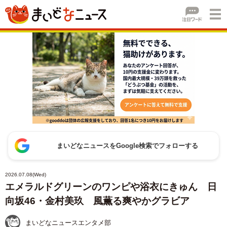
まいどなニュースをGoogle検索でフォローする
2026.07.08(Wed)
エメラルドグリーンのワンピや浴衣にきゅん 日
向坂46・金村美玖 風薫る爽やかグラビア
まいどなニュースエンタメ部