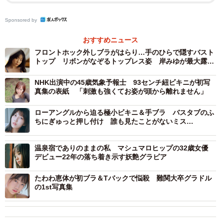
Sponsored by
おすすめニュース
フロントホック外しブラがはらり…手のひらで隠すバスト
トップ リボンがなぞるトップレス姿 岸みゆが最大露出
に挑んだ2nd写真集
NHK出演中の45歳気象予報士 93センチ紐ビキニが初写
真集の表紙 「刺激も強くてお姿が頭から離れません」
ローアングルから迫る極小ビキニ＆手ブラ バスタブのふ
ちにぎゅっと押し付け 誰も見たことがないミス
FLASH2026グランプリの絶景曲線
温泉宿でありのままの私 マシュマロヒップの32歳女優
デビュー22年の落ち着き示す妖艶グラビア
たわわ恵体が初ブラ＆Tバックで悩殺 難関大卒グラドル
の1st写真集