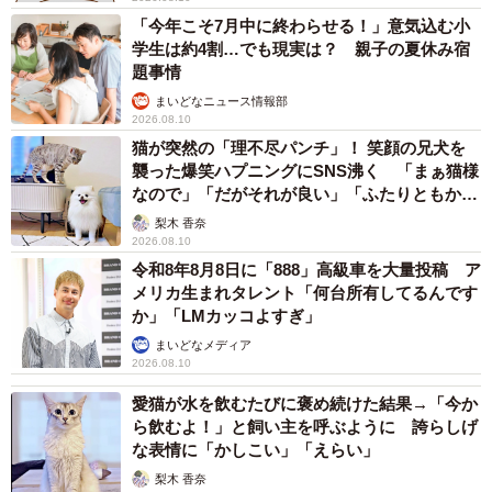
「今年こそ7月中に終わらせる！」意気込む小
学生は約4割…でも現実は？ 親子の夏休み宿
題事情
まいどなニュース情報部
2026.08.10
猫が突然の「理不尽パンチ」！ 笑顔の兄犬を
襲った爆笑ハプニングにSNS沸く 「まぁ猫様
なので」「だがそれが良い」「ふたりともかわ
いいね」
梨木 香奈
2026.08.10
令和8年8月8日に「888」高級車を大量投稿 ア
メリカ生まれタレント「何台所有してるんです
か」「LMカッコよすぎ」
まいどなメディア
2026.08.10
愛猫が水を飲むたびに褒め続けた結果→「今か
ら飲むよ！」と飼い主を呼ぶように 誇らしげ
な表情に「かしこい」「えらい」
梨木 香奈