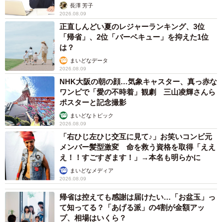
アカウンセラーが解説】
長澤 芳子
2026.08.09
正直しんどい夏のレジャーランキング、3位
「帰省」、2位「バーベキュー」を抑えた1位
は？
まいどなデータ
2026.08.09
NHK大阪の朝の顔…気象キャスター、真っ赤な
ワンピで「愛の不時着」観劇 三山凌輝さんら
ポスターと記念撮影
まいどなトピック
2026.08.09
「右ひじ左ひじ交互に見て♪」お笑いコンビ元
メンバー髪型激変 命を救う資格を取得「ええ
え！！すごすぎます！」→本名も明らかに
まいどなメディア
2026.08.09
帰省は控えても感謝は届けたい…「お盆玉」っ
て知ってる？「あげる派」の4割が金額アッ
プ、相場はいくら？