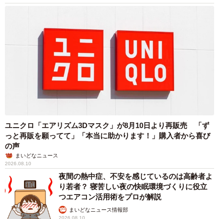
ユニクロ「エアリズム3Dマスク」が8月10日より再販売 「ず
っと再販を願ってて」「本当に助かります！」購入者から喜び
の声
まいどなニュース
2026.08.10
夜間の熱中症、不安を感じているのは高齢者よ
り若者？ 寝苦しい夜の快眠環境づくりに役立
つエアコン活用術をプロが解説
まいどなニュース情報部
2026.08.10