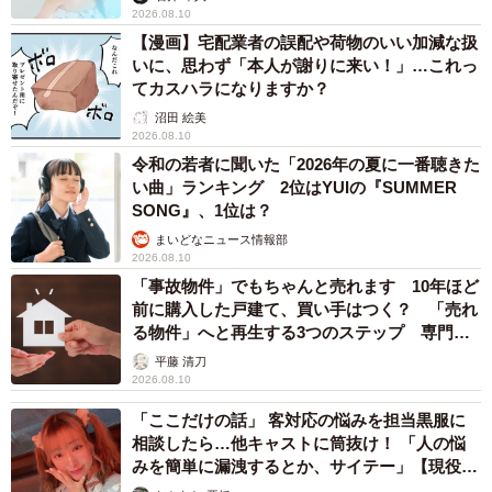
2026.08.10
【漫画】宅配業者の誤配や荷物のいい加減な扱
いに、思わず「本人が謝りに来い！」…これっ
てカスハラになりますか？
沼田 絵美
2026.08.10
令和の若者に聞いた「2026年の夏に一番聴きた
い曲」ランキング 2位はYUIの『SUMMER
SONG』、1位は？
まいどなニュース情報部
2026.08.10
「事故物件」でもちゃんと売れます 10年ほど
前に購入した戸建て、買い手はつく？ 「売れ
る物件」へと再生する3つのステップ 専門家
が解説
平藤 清刀
2026.08.10
「ここだけの話」 客対応の悩みを担当黒服に
相談したら…他キャストに筒抜け！ 「人の悩
みを簡単に漏洩するとか、サイテー」【現役キ
ャストに取材】