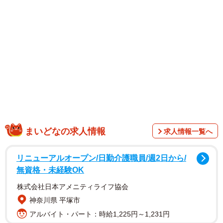
ます。
【金村美玖さんプロフィル】
2002年生まれ、埼玉県出身。2017年にけやき坂46（現・日
向坂46）の2期生として加入。現在は17枚目シングル
「Kind of love」の選抜メンバーとして活躍している。「ひ
なたフェス2026」が9月5・6日に、ひなた宮崎県総合運動
公園・ひなたサンマリンスタジアム宮崎にて開催される。
まいどなの求人情報
求人情報一覧へ
リニューアルオープン/日勤介護職員/週2日から/
無資格・未経験OK
株式会社日本アメニティライフ協会
神奈川県 平塚市
アルバイト・パート：時給1,225円～1,231円