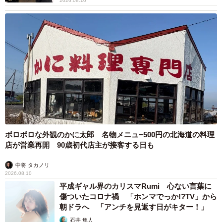
2026.08.10
ボロボロな外観のかに太郎 名物メニュ−500円の北海道の料理
店が営業再開 90歳初代店主が接客する日も
中将 タカノリ
2026.08.10
平成ギャル界のカリスマRumi 心ない言葉に
傷ついたコロナ禍 「ホンマでっか!?TV」から
朝ドラへ 「アンチを見返す日がキター！」
石井 隼人