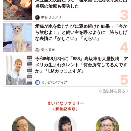
点病の治療も奏功した
中将 タカノリ
愛猫が水を飲むたびに褒め続けた結果→「今か
ら飲むよ！」と飼い主を呼ぶように 誇らしげ
な表情に「かしこい」「えらい」
梨木 香奈
令和8年8月8日に「888」高級車を大量投稿 ア
メリカ生まれタレント「何台所有してるんです
か」「LMカッコよすぎ」
まいどなメディア
６位以降を見る
まいどなファミリー
（新着記事順）