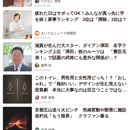
たかなし 亜妖
2026.08.09
疲れた日はサボってOK！みんなが真っ先に手
を抜く家事ランキング 2位は「掃除」1位は？
まいどなニュース情報部
2026.08.09
滋賀が生んだ大スター、ダイアン津田 名字ラ
ンキング上位「津田」姓のルーツは 「豊臣兄
弟！」で話題の武将にも意外な関係が…？
森岡 浩
2026.08.09
このトイレ、男性用と女性用どっち！？「おし
ゃれ」で「格好いい」デザインが生む笑えない
悲喜劇 本当に大事なのは目立つことではな
く…
高野 朋美
2026.08.09
京都五山送り火ピンチ 気候変動や獣害に施設
老朽化「もう限界」 クラファン募る
浅井 佳穂