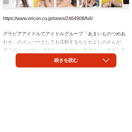
https://www.oricon.co.jp/news/2464908/full/
グラビアアイドルでアイドルグループ「あまいものつめあ
わせ」のメンバーとしても活動するちとせよしのさんが、
電子雑誌『sabra』第8号（小学館から配信中）で表紙と巻
頭グラビアを飾りました。
続きを読む
人気絶頂のちとせよしのさんは大充実24ページの巻頭グラ
ビアで、６つのセクシー衣装を身にまとい妖艶な仕上がり
に。キュートな笑顔と美しいプロポーションを惜しげもな
く見せつけています。
さらに今夏グラビアを卒業するレジェンド・天木じゅんさ
んをメモリアル撮。純白ドレスなど印象的な衣装で登場し
ます。ちとせよしのさん、天木じゅんさんのほか、山田か