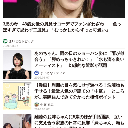
3児の母 43歳女優の肩見せコーデでファンざわざわ 「色っ
ぽすぎて思わず二度見」「むっかしからずっと可愛い」
まいどなトピック
2026.08.07
あのちゃん、雨の日のショーパン姿に「雨が似
合う」「脚めっちゃきれい！」「水も滴る良い
アーティスト」 幻想的な近影が話題
まいどなメディア
2026.08.07
【漫画】周囲の目を気にせず遊べる！洗濯物も
干せる！最近人気の戸建ての「中庭」 ところ
が…実際住んでみて分かった後悔ポイント
中瀬 えみ
2026.08.07
難聴のお姉ちゃんに5歳の妹が手話通訳 互い
に支え合う家族の日常に反響「妹ちゃん、頼も