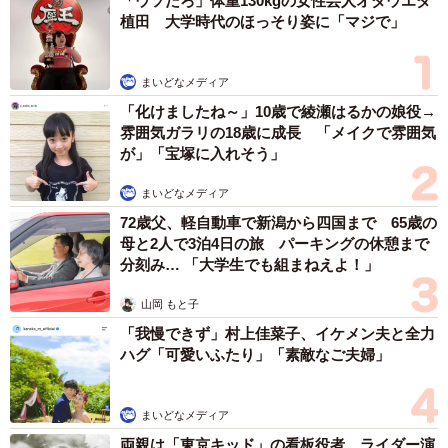
「ウソだろ」体重130kgの女性芸人オダウエダ
植田 大学時代のほっそり姿に「マジで」
まいどなメディア
「化けましたね～」10歳で綾瀬はるかの娘役→
雰囲気ガラリの18歳に成長 「メイクで雰囲気
が」「宝塚に入れそう」
まいどなメディア
72歳父、軽自動車で新潟から四国まで 65歳の
母と2人で3泊4日の旅 パーキングの休憩まで
分刻み… 「大学生でも組まねえよ！」
山岡 もと子
「我慢できず」村上佳菜子、イケメン夫と全力
ハグ「可愛いふたり」「素敵なご夫婦」
まいどなメディア
両親は「東京キッド」の看板役者 ライダー演