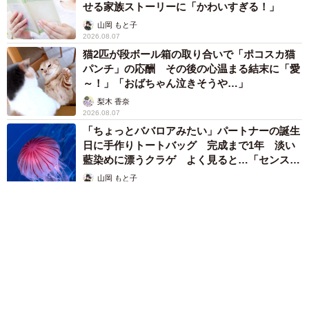
せる家族ストーリーに「かわいすぎる！」
山岡 もと子
2026.08.07
猫2匹が段ボール箱の取り合いで「ポコスカ猫
パンチ」の応酬 その後の心温まる結末に「愛
～！」「おばちゃん泣きそうや…」
梨木 香奈
2026.08.07
「ちょっとババロアみたい」パートナーの誕生
日に手作りトートバッグ 完成まで1年 淡い
藍染めに漂うクラゲ よく見ると…「センスす
ごい」
山岡 もと子
2026.08.07