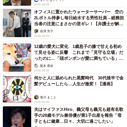
2026.08.08
オフィスに置かれたウォーターサーバー 空の
2Lボトル持参し毎日給水する男性社員→総務担
当者の注意にまさかの逆ギレ！【弁護士が解
説】
長澤 芳子
2026.08.08
12歳の愛犬に変化 1歳息子の膝で甘える初め
て見せる姿に反響 これまで「見守る立場」だ
ったのに…「頭ポンポンが愛に満ちている」
「尊…」
梨木 香奈
2026.08.08
何かと人に舐められた黒髪時代 30代後半で金
髪デビューしたら…人生が激変！【漫画】
海川 まこと
2026.08.08
夫はマイファスHiro、義父母も義兄も超有名歌
手の28歳モデル兼俳優が第1子出産を報告「母
子ともに健康…日々、大切に過ごしたい」