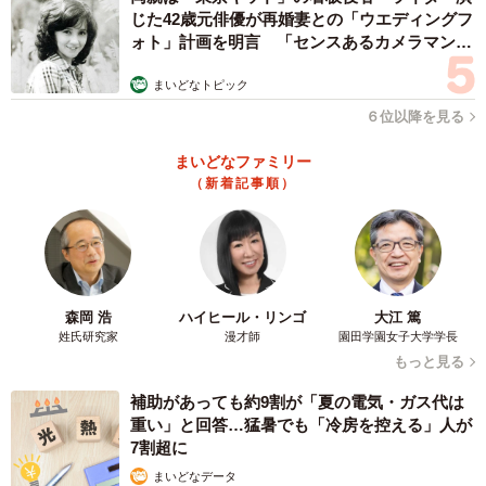
じた42歳元俳優が再婚妻との「ウエディングフ
ォト」計画を明言 「センスあるカメラマン求
む」
まいどなトピック
６位以降を見る
まいどなファミリー
（新着記事順）
森岡 浩
ハイヒール・リンゴ
大江 篤
姓氏研究家
漫才師
園田学園女子大学学長
もっと見る
補助があっても約9割が「夏の電気・ガス代は
重い」と回答…猛暑でも「冷房を控える」人が
7割超に
まいどなデータ