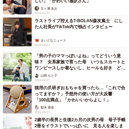
しい」「かわいい通訳さん」
五ヶ瀬 あお
2026.08.07
ラストライブ控えるT-BOLAN森友嵐士 にし
たん社長がTikTok内で独占インタビュー
まいどなニュース
2026.08.07
「男の子のママっぽいよね」ってどういう意
味？ 女系家族で育った母 いつもスカートと
ワンピースしか着ないし、ヒールも好き どの
へんが…
山岡 もと子
2026.08.07
猫用の爪研ぎおもちゃを買ったら…「これで合
ってますか？」予想外の使い方が大反響
「100点満点」「かわいいからよし！」
梨木 香奈
2026.08.07
2歳半の長男と生後2カ月の次男の母 母子手帳
2冊をイラストでいっぱいに 見る人を楽しま