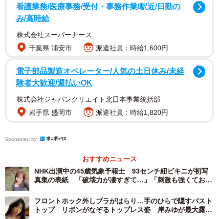
看護業務/医療事務/受付・事務作業/駅近/日勤の
み/高時給
株式会社スーパーナース
千葉県 浦安市
派遣社員：時給1,600円
ちとせよしのさんはSNSで「電子雑誌sabraさんにて、表紙
電子部品製造オペレーター/人気の土日休み/未経
＆巻頭もりもり24P登場してますっ 前回めちゃめちゃ好評
験者大歓迎/週払いOK
だったらしく…！見てくださった皆さんありがとうござい
株式会社ジャパンクリエイト北日本事業統括部
ます 今回も素敵に仕上がってますので絶対見てください」
岩手県 盛岡市
派遣社員：時給1,820円
と投稿。撮影時の画像も公開しています。フォロワーから
は「 すごい表紙」「盛りすぎのもりもり」「スカジャンを
Sponsored by
羽織ってるグラビアがいつものよしのちゃんとイメージが
違って良かった」「これははんぱねえ」と歓喜のコメント
おすすめニュース
が寄せられています。
NHK出演中の45歳気象予報士 93センチ紐ビキニが初写
真集の表紙 「破壊力が凄すぎて…」「刺激も強くてお姿
が頭から離れません」
【ちとせよしのさんプロフィル】
フロントホック外しブラがはらり…手のひらで隠すバスト
2000/1/8生まれ 佐賀県出身 身長158cm スリーサイズ
トップ リボンがなぞるトップレス姿 岸みゆが最大露出
に挑んだ2nd写真集