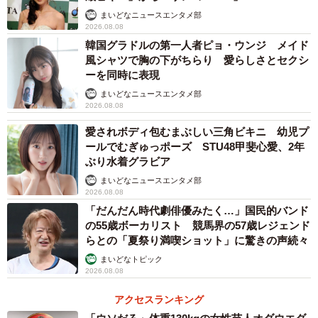
まいどなニュースエンタメ部
2026.08.08
韓国グラドルの第一人者ピョ・ウンジ メイド
風シャツで胸の下がちらり 愛らしさとセクシ
ーを同時に表現
まいどなニュースエンタメ部
2026.08.08
愛されボディ包むまぶしい三角ビキニ 幼児プ
ールでむぎゅっポーズ STU48甲斐心愛、2年
ぶり水着グラビア
まいどなニュースエンタメ部
2026.08.08
「だんだん時代劇俳優みたく…」国民的バンド
の55歳ボーカリスト 競馬界の57歳レジェンド
らとの「夏祭り満喫ショット」に驚きの声続々
まいどなトピック
2026.08.08
アクセスランキング