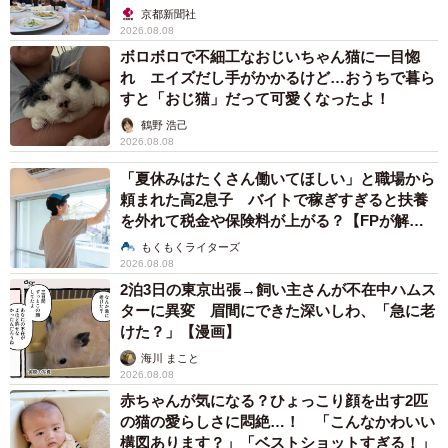
京都新聞社
2026.08.08
ボロボロで不細工なおじいちゃん猫に一目惚
れ エイズだし手がかかるけど…おうちで暮ら
すと「おじ猫」だって可愛くなったよ！
鶴野 浩己
2026.08.08
「夏休みはたくさん働いてほしい」と職場から
頼まれた高2息子 バイトで稼ぎすぎると扶養
を外れて税金や保険料が上がる？【FPが解
説】
もくもくライターズ
2026.08.08
2泊3日の東京出張→飼い主さんが不在中ハムス
ターに異変 眉間にできた深いしわ、「急に老
けた？」【漫画】
海川 まこと
2026.08.08
赤ちゃんが気になる？ひょっこり顔を出す2匹
の猫の愛らしさに悶絶…！ 「こんなかわいい
構図あります？」「ベストショットすぎる！」