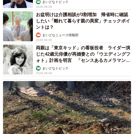
まいどなトピック
2026.08.08
お盆明けは介護相談が3割増加 帰省時に確認
したい「離れて暮らす親の異変」チェックポイ
ントは？
まいどなニュース情報部
2026.08.08
両親は「東京キッド」の看板役者 ライダー演
じた42歳元俳優が再婚妻との「ウエディングフ
ォト」計画を明言 「センスあるカメラマン求
む」
まいどなトピック
2026.08.08