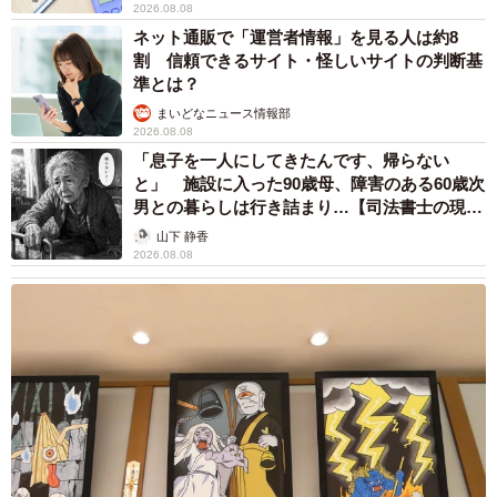
2026.08.08
ネット通販で「運営者情報」を見る人は約8
割 信頼できるサイト・怪しいサイトの判断基
準とは？
まいどなニュース情報部
2026.08.08
「息子を一人にしてきたんです、帰らない
と」 施設に入った90歳母、障害のある60歳次
男との暮らしは行き詰まり…【司法書士の現場
から】
山下 静香
2026.08.08