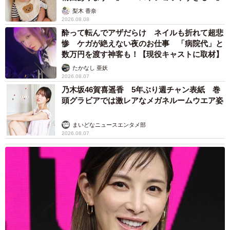
梨木 香奈
2026.08.08
酔って転んでアザだらけ ネイルも折れて超悲
惨 ケガが絶えない夜のお仕事 「病院代」と
数万円を渡す神客も！【現役キャストに取材】
たかなし 亜妖
2026.08.07
乃木坂46賀喜遥香 5年ぶり週チャン表紙 巻
頭グラビアでは激レアなメガネルームウエア姿
まいどなニュースエンタメ部
2026.08.07