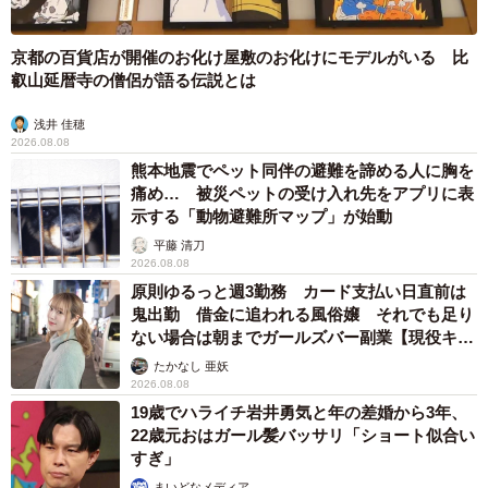
京都の百貨店が開催のお化け屋敷のお化けにモデルがいる 比
叡山延暦寺の僧侶が語る伝説とは
浅井 佳穂
2026.08.08
熊本地震でペット同伴の避難を諦める人に胸を
痛め… 被災ペットの受け入れ先をアプリに表
示する「動物避難所マップ」が始動
平藤 清刀
2026.08.08
原則ゆるっと週3勤務 カード支払い日直前は
鬼出勤 借金に追われる風俗嬢 それでも足り
ない場合は朝までガールズバー副業【現役キャ
ストに取材】
たかなし 亜妖
2026.08.08
19歳でハライチ岩井勇気と年の差婚から3年、
22歳元おはガール髪バッサリ「ショート似合い
すぎ」
まいどなメディア