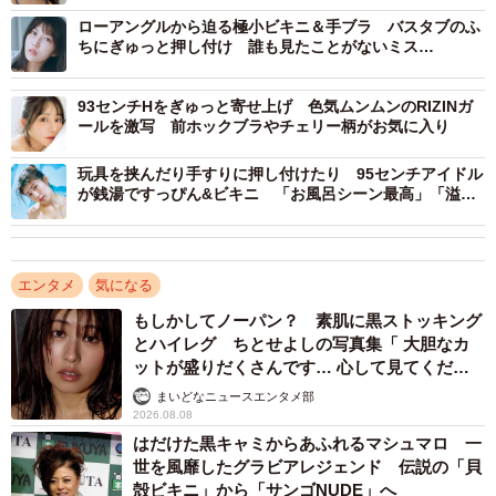
B95/W65/H98 A型 グラドル・大食いタレントとして活
ローアングルから迫る極小ビキニ＆手ブラ バスタブのふ
躍するほか、アイドルグループ「あまいものつめあわせ」
ちにぎゅっと押し付け 誰も見たことがないミス
のメンバーとしても活動。2024年10月にはソロ歌手デビュ
FLASH2026グランプリの絶景曲線
ーも果たす。趣味は夢占い キックボクシング 特技は絵
93センチHをぎゅっと寄せ上げ 色気ムンムンのRIZINガ
ールを激写 前ホックブラやチェリー柄がお気に入り
を描くこと 大食い 最新情報は
X（@chitose_Yoshino）、Instagram（chitose_Yoshino）
玩具を挟んだり手すりに押し付けたり 95センチアイドル
が銭湯ですっぴん&ビキニ 「お風呂シーン最高」「溢れ
そうです！」
エンタメ
気になる
もしかしてノーパン？ 素肌に黒ストッキング
とハイレグ ちとせよしの写真集「 大胆なカ
ットが盛りだくさんです… 心して見てくださ
い」
まいどなニュースエンタメ部
2026.08.08
はだけた黒キャミからあふれるマシュマロ 一
世を風靡したグラビアレジェンド 伝説の「貝
殻ビキニ」から「サンゴNUDE」へ