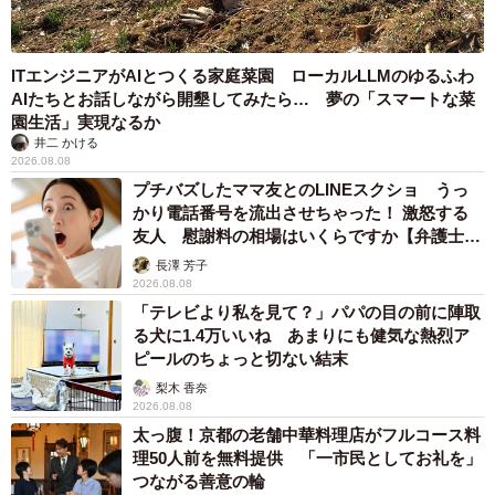
ITエンジニアがAIとつくる家庭菜園 ローカルLLMのゆるふわ
AIたちとお話しながら開墾してみたら… 夢の「スマートな菜
園生活」実現なるか
井二 かける
2026.08.08
プチバズしたママ友とのLINEスクショ うっ
かり電話番号を流出させちゃった！ 激怒する
友人 慰謝料の相場はいくらですか【弁護士が
解説】
長澤 芳子
2026.08.08
「テレビより私を見て？」パパの目の前に陣取
る犬に1.4万いいね あまりにも健気な熱烈ア
ピールのちょっと切ない結末
梨木 香奈
2026.08.08
太っ腹！京都の老舗中華料理店がフルコース料
理50人前を無料提供 「一市民としてお礼を」
つながる善意の輪