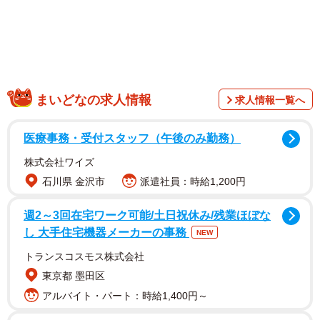
なさん、山田あいさん、三橋くんさん、南雲るいさん、一
ノ瀬のこさん、かれしちゃんさん、田丸りささん、遠野千
夏さん、秋田そなさん、美風そららさんが豪華グラビアを
競演しています。
まいどなの求人情報
求人情報一覧へ
公開されたカットは、表紙に採用された眼帯のようなワイ
ルドビキニ、布面積が小さすぎる極小変形ランジェリー、
医療事務・受付スタッフ（午後のみ勤務）
真っ白美尻を際立たせるTバックなど神レベルの圧巻カット
株式会社ワイズ
ばかりです。
石川県 金沢市
派遣社員：時給1,200円
週2～3回在宅ワーク可能/土日祝休み/残業ほぼな
し 大手住宅機器メーカーの事務
NEW
トランスコスモス株式会社
東京都 墨田区
アルバイト・パート：時給1,400円～