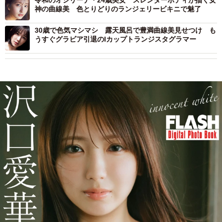
令和のオシリーナ・24歳美女 スレンダーボディが描く女
神の曲線美 色とりどりのランジェリービキニで魅了
30歳で色気マシマシ 露天風呂で豊満曲線美見せつけ も
うすぐグラビア引退のIカップトランジスタグラマー