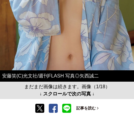
安藤笑(C)光文社/週刊FLASH 写真◎矢西誠二
まだまだ画像は続きます。画像（1/18）
↓ スクロールで次の写真 ↓
記事を読む