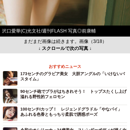
沢口愛華(C)光文社/週刊FLASH 写真◎前康輔
まだまだ画像は続きます。画像（3/18）
↓ スクロールで次の写真 ↓
おすすめニュース
173センチのグラビア美女 大胆アングルの「いけないバ
スタイム」
90センチ砲でブラがはちきれそう！ トップスたくし上げ
溢れる野性的フェロモン
100センチIカップ！ レジェンドグラドル「やなパイ」
あふれる色香ともっちり柔肌で誘惑ポーズ