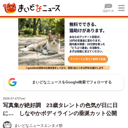
まいどなニュースをGoogle検索でフォローする
2026.07.07(Tue)
写真集が絶好調 23歳タレントの色気が日に日
に… しなやかボディラインの垂涎カット公開
まいどなニュースエンタメ部