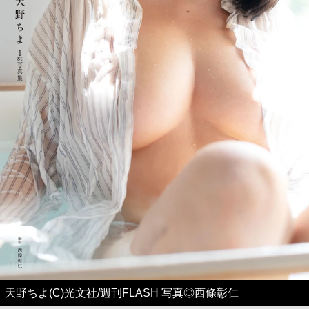
天野ちよ(C)光文社/週刊FLASH 写真◎西條彰仁