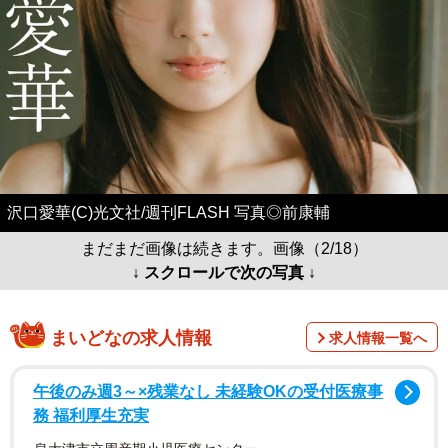
沢口愛華(C)光文社/週刊FLASH 写真◎前康輔
まだまだ画像は続きます。画像（2/18）
↓ スクロールで次の写真 ↓
まいどなの求人情報
求人情報一覧へ
午後のみ週3～×残業なし 未経験OKの受付医療事
務 福利厚生充実