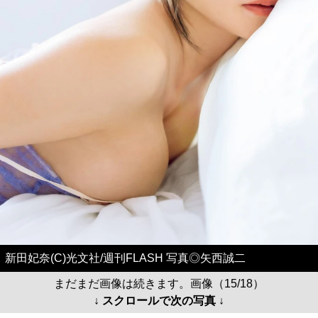
新田妃奈(C)光文社/週刊FLASH 写真◎矢西誠二
まだまだ画像は続きます。画像（15/18）
↓ スクロールで次の写真 ↓