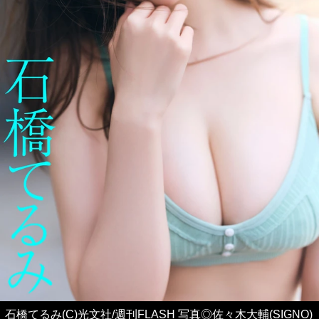
石橋てるみ(C)光文社/週刊FLASH 写真◎佐々木大輔(SIGNO)