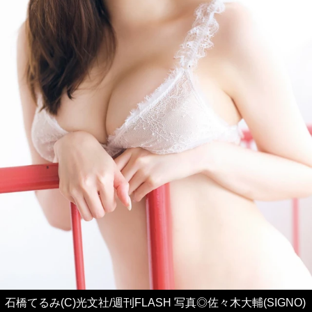
石橋てるみ(C)光文社/週刊FLASH 写真◎佐々木大輔(SIGNO)