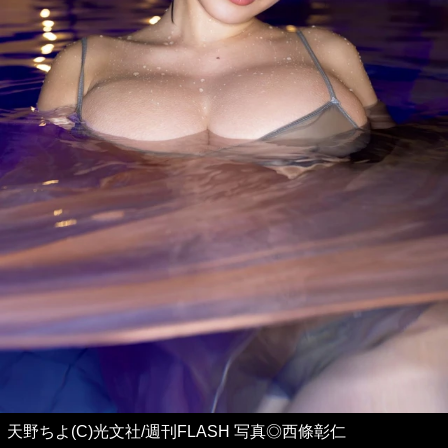
天野ちよ(C)光文社/週刊FLASH 写真◎西條彰仁