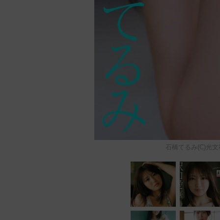
石橋てるみ(C)光文社