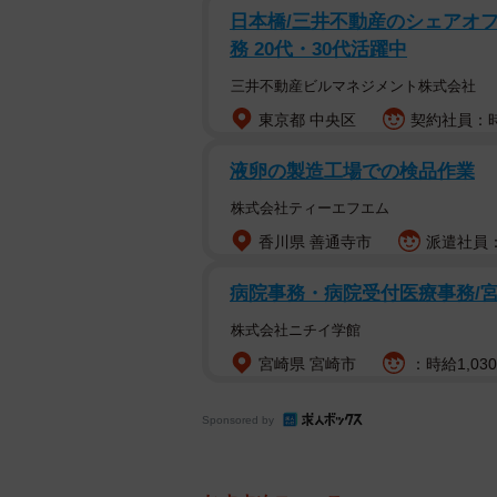
日本橋/三井不動産のシェアオフ
務 20代・30代活躍中
三井不動産ビルマネジメント株式会社
東京都 中央区
契約社員：時
液卵の製造工場での検品作業
株式会社ティーエフエム
香川県 善通寺市
派遣社員：
病院事務・病院受付医療事務/宮
株式会社ニチイ学館
宮崎県 宮崎市
：時給1,030
Sponsored by