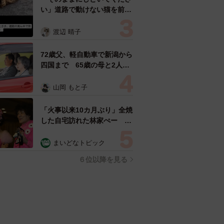
い」道路で動けない猫を前に
返された一言… 懸命に生き
ようとした4日間 「命の重
渡辺 晴子
さはみんな同じ」保護団体代
表の訴え
72歳父、軽自動車で新潟から
四国まで 65歳の母と2人で
3泊4日の旅 パーキングの休
憩まで分刻み… 「大学生で
山岡 もと子
も組まねえよ！」
「火事以来10カ月ぶり」全焼
した自宅訪れた林家ぺー 内
装も壁も取り払われスケルト
ン状態の部屋に呆然
まいどなトピック
６位以降を見る