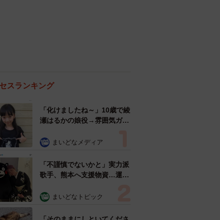
セスランキング
「化けましたね～」10歳で綾
瀬はるかの娘役→雰囲気ガラ
リの18歳に成長 「メイクで
雰囲気が」「宝塚に入れそ
まいどなメディア
う」
「不謹慎でないかと」実力派
歌手、熊本へ支援物資…運搬
トラックの車体デザインにた
めらい 「痛いほど伝わる」
まいどなトピック
「行動され立派」
「そのままにしといてくださ