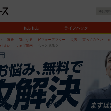
もふもふ
ライフハック
い
家族
気になる
ビフォーアフター
災害
買ってみたい
住まい
ウェブ漫画
もっと見る