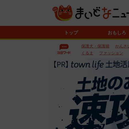
ニ
トップ
おもしろ
ュ
ー
保護犬・保護猫
かんさ
ス
一
くるま
ファッション
覧