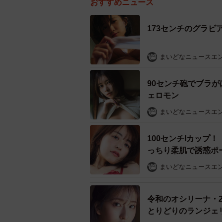
おすすめニュース
173センチのグラ
まいどなニュースエ
90センチ砲でブラ
ェロモン
まいどなニュースエ
100センチIカップ
っちり柔肌で誘惑ポ
まいどなニュースエ
令和のオシリーナ・
とりどりのランジェ