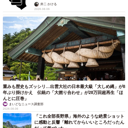
提」の対策
井二 かける
2026.08.06
重みも歴史もズッシリ…出雲大社の日本最大級「大しめ縄」が8
年ぶり掛けかえ 伝統の「大撚り合わせ」が28万回超再生「ほ
んとに圧巻」
まいどなニュース調査部
2026.08.06
「これ全部長野県」海外のような絶景ショット
に感動と反響「離れてからいいところだったん