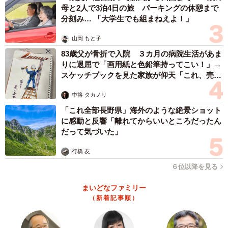
母と2人で3泊4日の旅 パーキングの休憩まで
分刻み… 「大学生でも組まねえよ！」
山岡 もと子
83歳父が骨折で入院 ３カ月の病院生活があま
りに退屈で「画用紙と色鉛筆持ってこい！」→
スケッチブックを見た家族が仰天「これ、売れ
ますよ…」
中将 タカノリ
「これ全部長野県」海外のような絶景ショット
に感動と反響「離れてからいいところだったん
だって気づいた」
行橋 友
６位以降を見る
まいどなファミリー
（新着記事順）