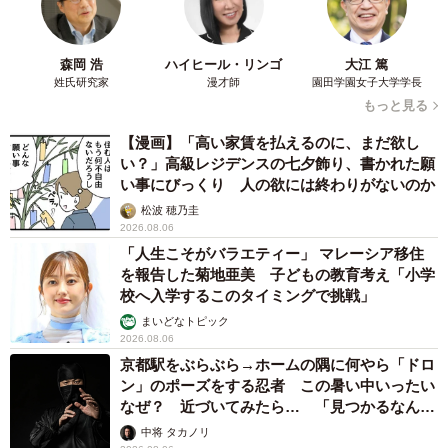
森岡 浩
ハイヒール・リンゴ
大江 篤
姓氏研究家
漫才師
園田学園女子大学学長
もっと見る
【漫画】「高い家賃を払えるのに、まだ欲し
い？」高級レジデンスの七夕飾り、書かれた願
い事にびっくり 人の欲には終わりがないのか
松波 穂乃圭
2026.08.06
「人生こそがバラエティー」 マレーシア移住
を報告した菊地亜美 子どもの教育考え「小学
校へ入学するこのタイミングで挑戦」
まいどなトピック
2026.08.06
京都駅をぶらぶら→ホームの隅に何やら「ドロ
ン」のポーズをする忍者 この暑い中いったい
なぜ？ 近づいてみたら… 「見つかるなんて
未熟」
中将 タカノリ