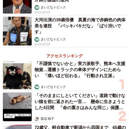
まいどなトピック
2026.08.06
大河出演の39歳俳優 真夏の海で赤銅色の肉体
美を連投 「バッキバキだな」「ばり渋いで
す」
まいどなトピック
2026.08.06
アクセスランキング
「不謹慎でないかと」実力派歌手、熊本へ支援
物資…運搬トラックの車体デザインにためら
い 「痛いほど伝わる」「行動され立派」
まいどなトピック
「そのままにしといてください」道路で動けな
い猫を前に返された一言… 懸命に生きようと
した4日間 「命の重さはみんな同じ」保護団
体代表の訴え
渡辺 晴子
72歳父、軽自動車で新潟から四国まで 65歳の