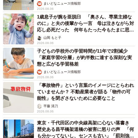
まいどなニュース情報部
2026.08.06
1歳息子が腕を亜脱臼 「奥さん、専業主婦な
のに」と夫の後輩から一言 母は泣きながら対
応し必死だった 何年もたった今もたまに思い
出し…
山岡 もと子
2026.08.06
子どもの学校外の学習時間が11年で2割減少
「家庭学習0分層」が約半数に達する深刻な実
態と広がる学習格差
まいどなニュース情報部
2026.08.06
「事故物件」という言葉のイメージにとらわれ
ていませんか？ 不動産業者が語る「物件の可
能性」を閉ざさないために必要なこと
平藤 清刀
2026.08.06
東京・千代田区の中央線高架に心ない落書き
歴史ある昌平橋架道橋の被害に怒りの声 「何
も分かってないし、センスも古い」「罰則強化