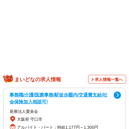
佐藤裕之 スタイリング／伊井田礼子 ヘアメイク／花房
みなみ）
同号では、森脇梨々夏さんが「表紙の人＆美女地図～私が
主人公～」に登場。ミスSPA!2025グランプリの三木優彩さ
ん、zankaのMiinaさんも誌面を彩っています。
まいどなの求人情報
求人情報一覧へ
事務職/介護/医療事務/駅徒歩圏内/交通費支給/社
会保険加入相談可!
医療法人愛泉会
大阪府 守口市
アルバイト・パート：時給1,177円～1,300円