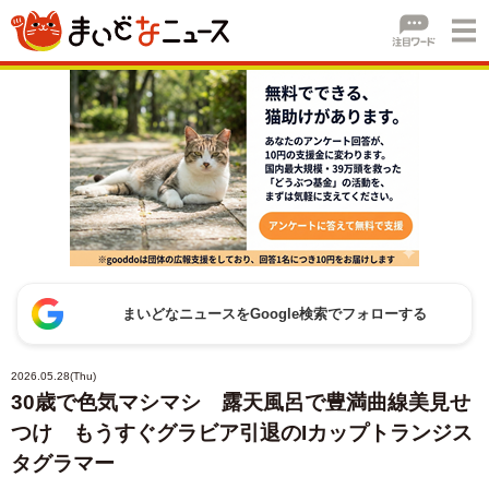
まいどなニュースをGoogle検索でフォローする
2026.05.28(Thu)
30歳で色気マシマシ 露天風呂で豊満曲線美見せ
つけ もうすぐグラビア引退のIカップトランジス
タグラマー