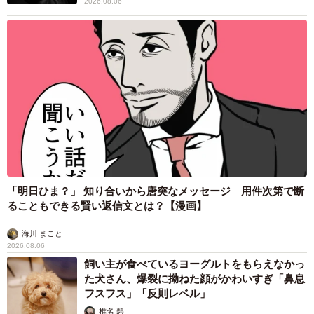
2026.08.06
「明日ひま？」 知り合いから唐突なメッセージ 用件次第で断
ることもできる賢い返信文とは？【漫画】
海川 まこと
2026.08.06
飼い主が食べているヨーグルトをもらえなかっ
た犬さん、爆裂に拗ねた顔がかわいすぎ「鼻息
フスフス」「反則レベル」
椎名 碧