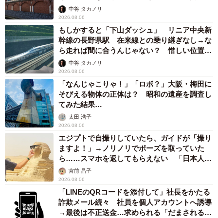
して」
中将 タカノリ
2026.08.06
もしかすると「下山ダッシュ」 リニア中央新
幹線の長野県駅 在来線との乗り継ぎなし→な
ら走れば間に合うんじゃない？ 惜しい位置関
係が反響
中将 タカノリ
2026.08.06
「なんじゃこりゃ！」「ロボ？」大阪・梅田に
そびえる物体の正体は？ 昭和の遺産を調査し
てみた結果…
太田 浩子
2026.08.06
エジプトで自撮りしていたら、ガイドが「撮り
ますよ！」→ノリノリでポーズを取っていた
ら……スマホを返してもらえない 「日本人は
カモ代表かも」「私は6時間で3万円払った」
宮前 晶子
2026.08.06
「LINEのQRコードを添付して」社長をかたる
詐欺メール続々 社員を個人アカウントへ誘導
→最後は不正送金…求められる「だまされる前