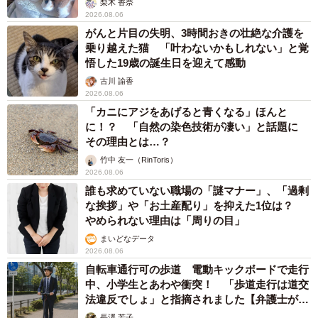
梨木 香奈
2026.08.06
がんと片目の失明、3時間おきの壮絶な介護を
乗り越えた猫 「叶わないかもしれない」と覚
悟した19歳の誕生日を迎えて感動
古川 諭香
2026.08.06
「カニにアジをあげると青くなる」ほんと
に！？ 「自然の染色技術が凄い」と話題に
その理由とは…？
竹中 友一（RinToris）
2026.08.06
誰も求めていない職場の「謎マナー」、「過剰
な挨拶」や「お土産配り」を抑えた1位は？
やめられない理由は「周りの目」
まいどなデータ
2026.08.06
自転車通行可の歩道 電動キックボードで走行
中、小学生とあわや衝突！ 「歩道走行は道交
法違反でしょ」と指摘されました【弁護士が解
説】
長澤 芳子