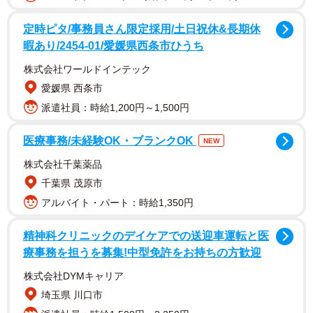
天木さんはSNSで「最後の週刊spa! グラビアン魂 発売で
定時ピタ/事務員さん限定採用/土日祝休&長期休
暇あり/2454-01/愛媛県西条市ひうち
す」「出版社さんから あまぽち2.0も大ヒットの連絡が 届
きました！ ラスト写真集。 ぜひお見逃しなく」などと投
株式会社ワールドインテック
稿。撮影時の画像や写真集の表紙を公開しています。
愛媛県 西条市
派遣社員：時給1,200円～1,500円
【天木じゅんさんプロフィール】
医療事務/未経験OK・ブランクOK
あまきじゅん 30歳 1995年10月16日生まれ 兵庫県出
NEW
身 T149・B95W59H93 2012年活動開始。2014年グラビ
株式会社千葉薬品
アに初挑戦し、以後トップグラドルとして活躍。俳優、タ
千葉県 茂原市
レントとしても活動中。3月に今夏でグラドルとしての活動
アルバイト・パート：時給1,350円
を卒業することを発表。6月7日（日）に東京・Studio
精神科クリニックのデイケアでの送迎車運転と医
Bootyにてイベントを開催予定。写真集『あまぽち』（小学
療事務を担うを募集!中型免許をお持ちの方歓迎
館）が発売中。最新情報は、公式X（@jun_amaki）、公式
株式会社DYMキャリア
Instagram（@jun.amaki）
埼玉県 川口市