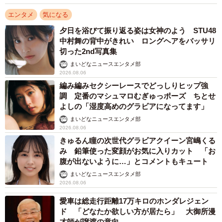
エンタメ
気になる
夕日を浴びて振り返る姿は女神のよう STU48
中村舞の背中がきれい ロングヘアをバッサリ
切った2nd写真集
まいどなニュースエンタメ部
2026.08.06
編み編みセクシーレースでどっしりヒップ強
調 定番のマシュマロむぎゅっポーズ ちとせ
よしの「湿度高めのグラビアになってます」
まいどなニュースエンタメ部
2026.08.06
きゅるん瞳の次世代グラビアクイーン宮嶋くる
み 鉛筆使った変顔がお気に入りカット 「お
腹が出ないように…」とコメントもキュート
まいどなニュースエンタメ部
2026.08.06
愛車は総走行距離17万キロのホンダレジェン
ド 「どなたか欲しい方が居たら」 大御所漫
才師が譲渡の意向