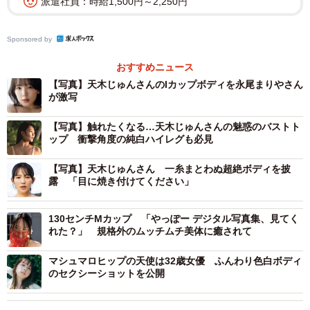
派遣社員：時給1,500円～2,250円
Sponsored by
おすすめニュース
【写真】天木じゅんさんのIカップボディを永尾まりやさん
が激写
【写真】触れたくなる…天木じゅんさんの魅惑のバストト
ップ 衝撃角度の純白ハイレグも必見
【写真】天木じゅんさん 一糸まとわぬ超絶ボディを披
露 「目に焼き付けてください」
130センチMカップ 「やっぽー デジタル写真集、見てく
れた？」 規格外のムッチムチ美体に癒されて
マシュマロヒップの天使は32歳女優 ふんわり色白ボディ
のセクシーショットを公開