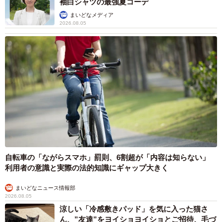
袖白シャツの最強夏コーデ
まいどなメディア
2026.08.05
自転車の「ながらスマホ」罰則、6割超が「内容は知らない」
利用者の意識と実際の法的知識にギャップ大きく
まいどなニュース情報部
2026.08.05
涼しい「冷感敷きパッド」を気に入った猫さ
ん、”友達”をヨイショヨイショとご招待、毛づ