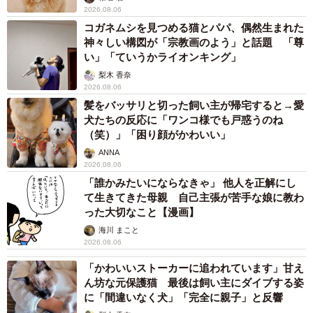
2026.08.06
コガネムシを見つめる猫とパパ、偶然生まれた
神々しい構図が「宗教画のよう」と話題 「尊
い」「ていうかライオンキング」
梨木 香奈
2026.08.06
髪をバッサリと切った飼い主が帰宅すると→愛
犬たちの反応に「ワンコ様でも戸惑うのね
（笑）」「困り顔がかわいい」
ANNA
2026.08.06
「誰かみたいにならなきゃ」 他人を正解にし
て生きてきた母親 自己主張が苦手な娘に教わ
った大切なこと【漫画】
海川 まこと
2026.08.06
「かわいいストーカーに追われています」甘え
ん坊な元保護猫 最後は飼い主にダイブする姿
に「間違いなく犬」「完全に親子」と反響