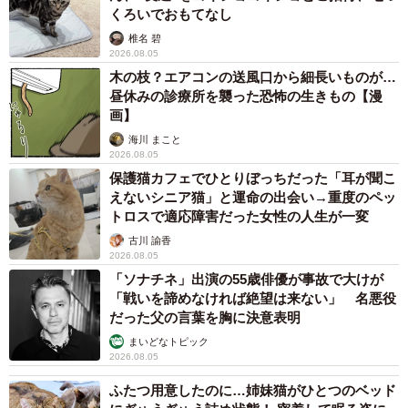
くろいでおもてなし
椎名 碧
2026.08.05
木の枝？エアコンの送風口から細長いものが…
昼休みの診療所を襲った恐怖の生きもの【漫
画】
海川 まこと
2026.08.05
保護猫カフェでひとりぼっちだった「耳が聞こ
えないシニア猫」と運命の出会い→重度のペッ
トロスで適応障害だった女性の人生が一変
古川 諭香
2026.08.05
「ソナチネ」出演の55歳俳優が事故で大けが
「戦いを諦めなければ絶望は来ない」 名悪役
だった父の言葉を胸に決意表明
まいどなトピック
2026.08.05
ふたつ用意したのに…姉妹猫がひとつのベッド