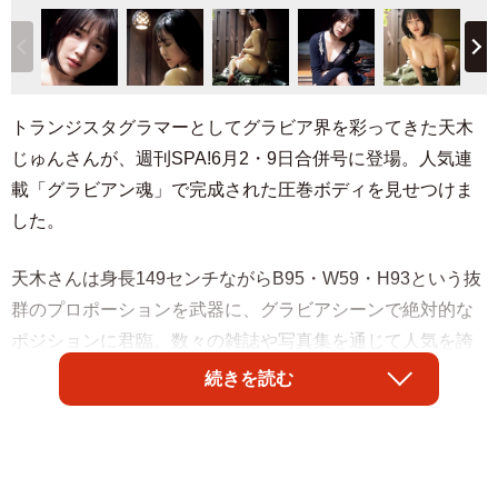
トランジスタグラマーとしてグラビア界を彩ってきた天木
じゅんさんが、週刊SPA!6月2・9日合併号に登場。人気連
載「グラビアン魂」で完成された圧巻ボディを見せつけま
した。
天木さんは身長149センチながらB95・W59・H93という抜
群のプロポーションを武器に、グラビアシーンで絶対的な
ポジションに君臨。数々の雑誌や写真集を通じて人気を誇
っていますが、この夏でのグラビア引退を明らかにしてい
続きを読む
ます。「グラビアン魂」では、30歳を迎えた彼女にフォー
カス。これまで同連載に何度も登場してきた存在だけに、
グラビアンたちはどんな反応を示すのでしょうか。はグラ
ビアへの思いや現在の心境にも触れられている。（撮影／