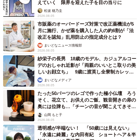
えていく 限界を迎えた子を目の当りに
松波 穂乃圭
2026.08.05
市販薬のオーバードーズ対策で改正薬機法が5
月に施行、かぜ薬を購入した人の約6割が「法
改正を認知」乱用防止の指定成分とは？
まいどなニュース情報部
2026.08.05
紗栄子の長男 18歳のモデル、カジュアルコー
デのおしゃれ近影が「両親のいいとこ取りの美
しいお顔立ち」 9歳に渡英し全寮制カレッジ
で学ぶ
まいどなメディア
2026.08.05
たった50パーツのレゴで作った極小仏壇 ろう
そく、花立て、お供えのご飯、観音開きの扉の
奥には位牌も…「チーンの音が聞こえてきそ
う」
山岡 もと子
2026.08.05
透明感が半端ない！ 「50歳には見えない」
「永遠に綺麗」な内田有紀 ショートヘア＆半