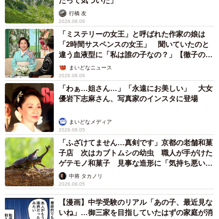
だって気づいた」
行橋 友
2026.08.06
「ミステリーの女王」と呼ばれた作家の娘は
「2時間サスペンスの女王」 聞いていたのと
違う血液型に「私は誰の子なの？」【徹子の部
屋】
まいどなニュース
2026.08.06
「わぁ…姐さん…」「永遠にお美しい」 大女
優岩下志麻さん、写真家のインスタに登場
まいどなメディア
2026.08.05
「ふざけてません…真剣です」京都の老舗和菓
子店 次はカブトムシの幼虫 職人が手がけた
ゲテモノ和菓子 見事な造形に「気持ち悪いく
らいリアル」
中将 タカノリ
2026.08.05
【漫画】中学受験のリアル「あの子、最近見な
いね」…御三家を目指していたはずの家庭が消