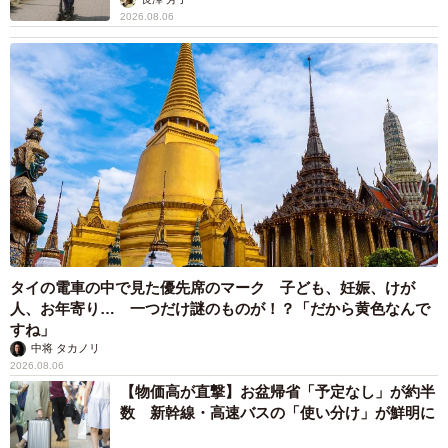
2026.08.06
タイの電車の中で見た優先席のマーク 子ども、妊娠、けが
人、お年寄り… 一つだけ謎のものが！？「だから黄色なんで
すね」
中将 タカノリ
2026.08.06
【物価高が直撃】お盆帰省「予定なし」が約半
数 新幹線・高速バスの「使い分け」が鮮明に