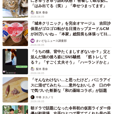
にぎゅうぎゅう詰め状態！ 密着して眠る姿に
「はみ出てる（笑）」「幸せつまってます」
梨木 香奈
2026.08.05
「城本クリニック」を完全オマージュ 吉田沙
保里がゴロゴロ転がる日清カップヌードルCM
が20万いいね→「本家」総院長も体張って31万
いいね
まいどなニュース調査部
2026.08.05
「うちの猫、背中たくましすぎないか？」父と
並んだ猫の後ろ姿にSNS騒然 「筋トレして
る？」「すごく丈夫そう」「ハーランドかと」
梨木 香奈
2026.08.05
「そんなわけない…と思ったけど」バニラアイ
スに混ぜてみたら……意外なおいしさ 口の中
で気づいた斬新な「和の薬味コラボ」が話題
中将 タカノリ
2026.08.05
朝ドラで話題になった令和初の仮面ライダー俳
優が初登場 女手ひとつで育ててくれた母の手