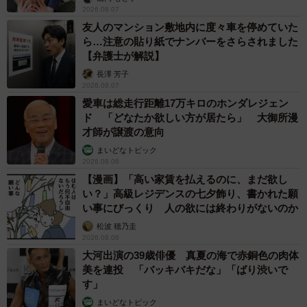
2026.08.07
友人のマンション敷地内に度々車を停めていた
ら…注意の貼り紙でナンバーをさらされました
【弁護士が解説】
長澤 芳子
2026.08.07
愛車は総走行距離17万キロのホンダレジェン
ド 「どなたか欲しい方が居たら」 大御所漫
才師が譲渡の意向
まいどなトピック
2026.08.06
【漫画】「高い家賃を払えるのに、まだ欲し
い？」高級レジデンスの七夕飾り、書かれた願
い事にびっくり 人の欲には終わりがないのか
松波 穂乃圭
2026.08.06
大河出演の39歳俳優 真夏の海で赤銅色の肉体
美を連投 「バッキバキだな」「ばり渋いで
す」
まいどなトピック