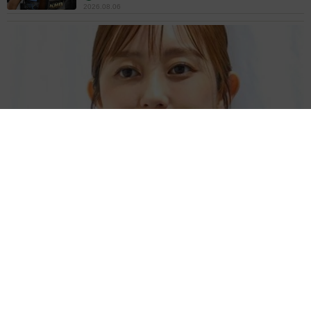
2026.08.06
「人生こそがバラエティー」 マレーシア移住を報告した菊地亜
美 子どもの教育考え「小学校へ入学するこのタイミングで挑
戦」
まいどなトピック
2026.08.06
京都駅をぶらぶら→ホームの隅に何やら「ドロ
ン」のポーズをする忍者 この暑い中いったい
なぜ？ 近づいてみたら… 「見つかるなんて
未熟」