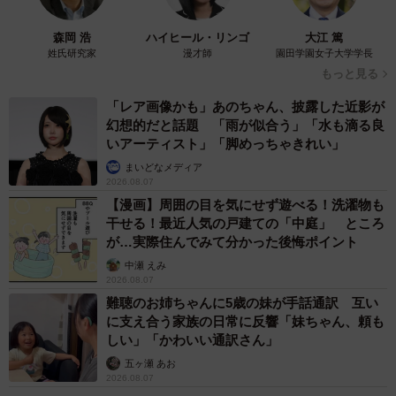
い」と作者に語りかけるのでした。
森岡 浩
ハイヒール・リンゴ
大江 篤
姓氏研究家
漫才師
園田学園女子大学学長
同作について、作者のB.B軍曹さんに詳しく話を聞きまし
もっと見る
た。
「レア画像かも」あのちゃん、披露した近影が
幻想的だと話題 「雨が似合う」「水も滴る良
いアーティスト」「脚めっちゃきれい」
まいどなメディア
2026.08.07
【漫画】周囲の目を気にせず遊べる！洗濯物も
干せる！最近人気の戸建ての「中庭」 ところ
が…実際住んでみて分かった後悔ポイント
中瀬 えみ
2026.08.07
難聴のお姉ちゃんに5歳の妹が手話通訳 互い
に支え合う家族の日常に反響「妹ちゃん、頼も
しい」「かわいい通訳さん」
五ヶ瀬 あお
2026.08.07