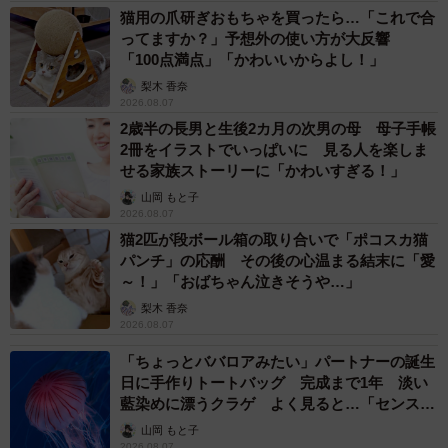
当時は「事実じゃない」と証明したい気持ちも強かったで
猫用の爪研ぎおもちゃを買ったら…「これで合
す。ただ、それ以上に傷ついたのは、自分の知らない場所
ってますか？」予想外の使い方が大反響
「100点満点」「かわいいからよし！」
で自分という人間を勝手に作られていたことです。うわさ
梨木 香奈
の内容そのものより「そんなふうに見られていたんだ」と
2026.08.07
いうショックの方が大きいのだと思います。
2歳半の長男と生後2カ月の次男の母 母子手帳
2冊をイラストでいっぱいに 見る人を楽しま
せる家族ストーリーに「かわいすぎる！」
ー作中では「一歩前に進んだ人ほど目立つ」と語られてい
山岡 もと子
ましたが、振り返ってみて「だからこそ言われたのかもし
2026.08.07
れない」と感じる出来事はありましたか？
猫2匹が段ボール箱の取り合いで「ポコスカ猫
パンチ」の応酬 その後の心温まる結末に「愛
当時は少しずつ仕事に慣れて、新しいことにも手を伸ばす
～！」「おばちゃん泣きそうや…」
ようになっていました。自分ではただ頑張っているつもり
梨木 香奈
2026.08.07
でも、人から見ると目立つ存在になっていたのかもしれま
「ちょっとババロアみたい」パートナーの誕生
せん。今思うと、うわさは「調子に乗っていた証拠」では
日に手作りトートバッグ 完成まで1年 淡い
なく、「人の目に入る場所まで来た証拠」だったのかなと
藍染めに漂うクラゲ よく見ると…「センスす
思います。
ごい」
山岡 もと子
2026.08.07