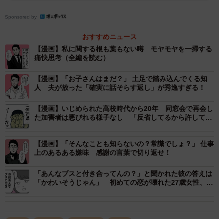
Sponsored by
おすすめニュース
【漫画】私に関する根も葉もない噂 モヤモヤを一掃する
痛快思考（全編を読む）
【漫画】「お子さんはまだ？」 土足で踏み込んでくる知
人 夫が放った「確実に話そらす返し」が秀逸すぎる！
【漫画】いじめられた高校時代から20年 同窓会で再会し
た加害者は悪びれる様子なし 「反省してるから許して
よ」とヘラヘラする態度に強烈な一撃
2/12
【漫画】「そんなことも知らないの？常識でしょ？」 仕事
嘘のうわさを言われるのはレベルアップの証拠（B.B軍曹さん提供）
上のあるある嫌味 感謝の言葉で切り返せ！
「あんなブスと付き合ってんの？」と聞かれた彼の答えは
夫がいうには、嘘のうわさの被害に遭う人というのは1歩前
「かわいそうじゃん」 初めての恋が壊れた27歳女性、整
へ進んでいる人であり目立つため、どうしても注目を集め
形広告に目を奪われた日
てしまうのだといいます。そして自分がのぼることを諦め
た人ほど、その姿を羨ましく感じ、石を投げたくなること