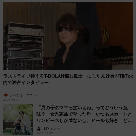
5/12
うわさなんて気にしないことで格の違いを見せつけちゃえ（B.B軍曹さん
ラストライブ控えるT-BOLAN森友嵐士 にしたん社長がTikTok
提供）
内で独占インタビュー
「うわさ＝自分のせい」ではないと気づけた瞬間
まいどなニュース
2026.08.07
ー当時は、そのうわさが事実ではないことを証明したい気
「男の子のママっぽいよね」ってどういう意
味？ 女系家族で育った母 いつもスカートと
持ちもありましたか？ それとも、誤解されたことへのショ
ワンピースしか着ないし、ヒールも好き どの
ックや傷ついた気持ちの方が大きかったのでしょうか？
へんが…
山岡 もと子
2026.08.07