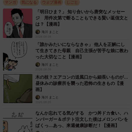
マンガ
気になる
ウェブ漫画
しごと
があるのだと続けました。
「明日ひま？」 知り合いから唐突なメッセー
ジ 用件次第で断ることもできる賢い返信文と
は？【漫画】
海川 まこと
2026.08.06
「誰かみたいにならなきゃ」 他人を正解にし
て生きてきた母親 自己主張が苦手な娘に教わ
った大切なこと【漫画】
海川 まこと
2026.08.06
木の枝？エアコンの送風口から細長いものが…
昼休みの診療所を襲った恐怖の生きもの【漫
画】
海川 まこと
2026.08.05
なんか忘れてる気がする かつ丼ドカ食い、ハ
ンバーガー＆ポテト注文した後はメロンパンを
ぱくっ…あっ、来週健康診断だ！【漫画】