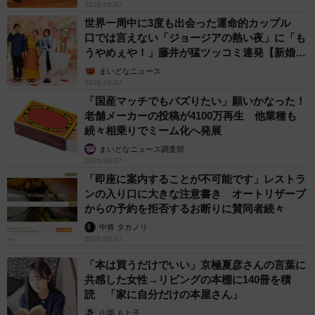
2026.08.07
世界一周中に3度も出会った運命的カップル
口では言えない「ジョージアの熱い夜」に「も
うやめぇや！」藤井が猛ツッコミ連発【新婚さ
ん】
まいどなニュース
2026.08.07
「国産マッチでもバズりたい」願いかなった！
老舗メーカーの投稿が4100万再生 他業種も
続々相乗りでミーム化へ発展
まいどなニュース調査部
2026.08.07
「即座に案内することが不可能です」レストラ
ンの入り口に大きな注意書き オートリザーブ
からの予約を拒否するお断りに賛同者続々
中将 タカノリ
2026.08.07
「本は買うだけでいい」京極夏彦さんの言葉に
共感した女性→リビングの本棚に140冊を積
読 「家に自分だけの本屋さん」
山岡 もと子