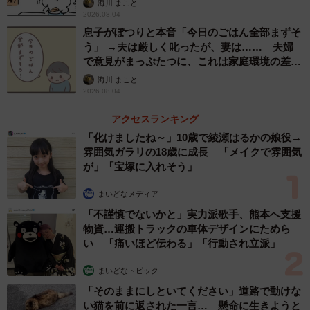
海川 まこと
3/12
2026.08.04
息子がぽつりと本音「今日のごはん全部まずそ
うわさを信じちゃうのは人間らしさ？（B.B軍曹さん提供）
う」 →夫は厳しく叱ったが、妻は…… 夫婦
で意見がまっぷたつに、これは家庭環境の差？
この言葉に納得をしつつも、「どうしてそんなうわさを信
【漫画】
海川 まこと
じる人がいるのだろう」と作者のなかで新たな疑問が生ま
2026.08.04
れます。これに対して夫は、「人は自分に都合のいい話を
アクセスランキング
信じたくなる生き物だから」と説明します。相手が頑張っ
「化けましたね～」10歳で綾瀬はるかの娘役→
ていると認めるよりも、「相手がずるいだけだ」と考えた
雰囲気ガラリの18歳に成長 「メイクで雰囲気
が」「宝塚に入れそう」
方が、自分の心が楽になることもあるというのです。
まいどなメディア
「不謹慎でないかと」実力派歌手、熊本へ支援
物資…運搬トラックの車体デザインにためら
い 「痛いほど伝わる」「行動され立派」
まいどなトピック
「そのままにしといてください」道路で動けな
い猫を前に返された一言… 懸命に生きようと