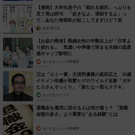
ー「うわさは階段をのぼる人にしか飛んでこない」という
【漫画】大学生息子の「頼れる彼氏」っぷりを
見て母は絶句 「起きなよ、遅刻するよ」っ
考え方を初めて聞いた時、軍曹さんはどのように受け止め
て…あなた毎朝私が起こしてますけど？笑
ましたか？
松波 穂乃圭
2026.08.07
最初すぐには納得できませんでした。でも「うわさが立つ
【お盆の帰省】既婚女性の半数以上が「日常よ
り疲れる」 気遣いや準備で深まる夫婦の温度
＝自分に原因がある」と考えすぎなくていいんだと思えて
感ギャップ鮮明に
少し楽になりました。もちろん反省すべきことは反省しま
まいどなニュース情報部
す。でも根拠のないうわさまで全部背負わなくていいとい
2026.08.07
う考え方に救われた気がします！
父は「エミー賞」主演男優賞の真田広之 31歳
イケメン俳優が長髪ヒゲのワイルド近影「ガチ
ヒロさんそっくり」「新たな一面もステキ」
＜B.B軍曹さん関連情報＞
まいどなトピック
▽Instagram
2026.08.07
https://www.instagram.com/b.bgunso/
退職金を運用に回せる人は何が違う？ 「退職
金額の多さ」より重要な“ある経験”とは
▽書籍『全てのネガティブをプラスに変える夫 髭・人生満
点じゃなくてもはなまるだ 編』
まいどなニュース情報部
https://www.amazon.co.jp/dp/4391166119
2026.08.07