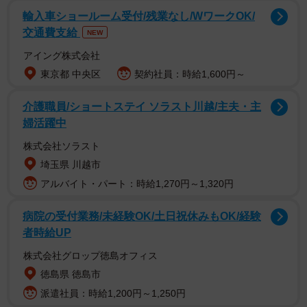
輸入車ショールーム受付/残業なし/WワークOK/
交通費支給
NEW
アイング株式会社
東京都 中央区
契約社員：時給1,600円～
それは、作者が病院勤務をしていたころの出来事です。あ
る日、同僚から自分に関する変なうわさが広まっているこ
介護職員/ショートステイ ソラスト川越/主夫・主
とを聞かされ、作者は嫌な気持ちになってしまいます。帰
婦活躍中
宅後も「なんでみんな嘘のうわさを信じてしまうんだろ
株式会社ソラスト
う」と落ち込んでいると、夫は意外にも「おめでとう」と
埼玉県 川越市
声を掛けました。納得できずに反論すると、夫は「うわさ
アルバイト・パート：時給1,270円～1,320円
は階段をのぼる人にしか飛んでこない」と話します。
病院の受付業務/未経験OK/土日祝休みもOK/経験
者時給UP
株式会社グロップ徳島オフィス
徳島県 徳島市
派遣社員：時給1,200円～1,250円