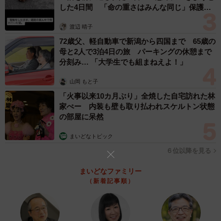
した4日間 「命の重さはみんな同じ」保護団
体代表の訴え
渡辺 晴子
72歳父、軽自動車で新潟から四国まで 65歳の
母と2人で3泊4日の旅 パーキングの休憩まで
分刻み… 「大学生でも組まねえよ！」
山岡 もと子
「火事以来10カ月ぶり」全焼した自宅訪れた林
家ぺー 内装も壁も取り払われスケルトン状態
の部屋に呆然
まいどなトピック
4/12
６位以降を見る
悪いうわさにガッツポーズ（B.B軍曹さん提供）
まいどなファミリー
（新着記事順）
だからこそ、そんなうわさを耳にした時は落ち込むのでは
なく、むしろガッツポーズをしてもいいと夫は言います。
続けて「にっこり笑って格の違いを見せつけちゃえばい