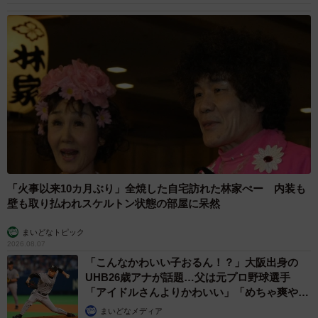
▽書籍『全てのネガティブをプラスに変える夫 髭・NGと書
いてナイスガイと読む 編』
https://www.amazon.co.jp/dp/4391162725
▽書籍『全てのネガティブをプラスに変える夫 髭・さては
人生3周目だな 編』
https://www.amazon.co.jp/dp/4391162733
「火事以来10カ月ぶり」全焼した自宅訪れた林家ぺー 内装も
壁も取り払われスケルトン状態の部屋に呆然
まいどなトピック
2026.08.07
「こんなかわいい子おるん！？」大阪出身の
UHB26歳アナが話題…父は元プロ野球選手
「アイドルさんよりかわいい」「めちゃ爽や
か」
まいどなメディア