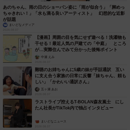
あのちゃん、雨の日のショーパン姿に「雨が似合う」「脚めっ
ちゃきれい！」「水も滴る良いアーティスト」 幻想的な近影
が話題
まいどなメディア
2026.08.07
【漫画】周囲の目を気にせず遊べる！洗濯物も
干せる！最近人気の戸建ての「中庭」 ところ
が…実際住んでみて分かった後悔ポイント
中瀬 えみ
2026.08.07
難聴のお姉ちゃんに5歳の妹が手話通訳 互い
に支え合う家族の日常に反響「妹ちゃん、頼も
しい」「かわいい通訳さん」
五ヶ瀬 あお
2026.08.07
ラストライブ控えるT-BOLAN森友嵐士 にし
たん社長がTikTok内で独占インタビュー
まいどなニュース
2026.08.07