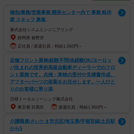
梱包/事務/営業事務 開発センター内で 事務 軽作
業 スタッフ 募集
株式会社シスムエンジニアリング
静岡県 裾野市
正社員 / 派遣社員：時給1,550円～
2/4
店舗フロント業務/経験不問/未経験OK/ヨーロッ
パ生まれの世界的高級自動車ディーラーでのフロ
夫婦で数々のヒット曲を生み出してきた宇崎竜童さん、阿木燿子さん夫
ント業務です。点検・車検の受付や見積書作成、
妻
アフターパーツの提案をお任せします。一人ひと
りのお客様に寄り添
大学生で出会ったころを合わせると、一緒に過ごした時間
日研トータルソーシング株式会社
は60年以上になるそうですが、結婚当初から記念日は祝わ
東京都 目黒区
派遣社員：時給1,950円～
ないスタイルだとか。最近は毎日30分の掃除が日課になっ
ているそうです。
介護職員/さいたま市北区/埼玉県/宇都宮線/土呂駅
から5
夫婦ともに80代になり、阿木さんは新たな挑戦として、80