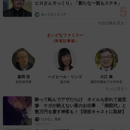
ヒロさんそっくり」「新たな一面もステキ」
まいどなトピック
６位以降を見る
まいどなファミリー
（新着記事順）
森岡 浩
ハイヒール・リンゴ
大江 篤
姓氏研究家
漫才師
園田学園女子大学学長
もっと見る
酔って転んでアザだらけ ネイルも折れて超悲
惨 ケガが絶えない夜のお仕事 「病院代」と
数万円を渡す神客も！【現役キャストに取材】
たかなし 亜妖
2026.08.07