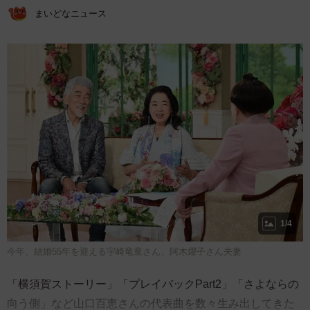
まいどなニュース
1/4
今年、結婚55年を迎える宇崎竜童さん、阿木燿子さん夫妻
「横須賀ストーリー」「プレイバックPart2」「さよならの
向う側」など山口百恵さんの代表曲を数々生み出してきた