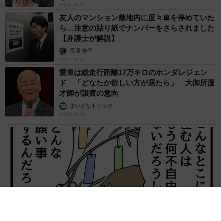
2026.08.07
友人のマンション敷地内に度々車を停めていた
ら…注意の貼り紙でナンバーをさらされました
【弁護士が解説】
長澤 芳子
2026.08.07
愛車は総走行距離17万キロのホンダレジェン
ド 「どなたか欲しい方が居たら」 大御所漫
才師が譲渡の意向
まいどなトピック
2026.08.06