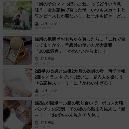
「男の子のママっぽいよね」ってどういう意
味？ 女系家族で育った母 いつもスカートと
ワンピースしか着ないし、ヒールも好き どの
へんが…
山岡 もと子
2026.08.07
猫用の爪研ぎおもちゃを買ったら…「これで合
ってますか？」予想外の使い方が大反響
「100点満点」「かわいいからよし！」
梨木 香奈
2026.08.07
2歳半の長男と生後2カ月の次男の母 母子手帳
2冊をイラストでいっぱいに 見る人を楽しま
せる家族ストーリーに「かわいすぎる！」
山岡 もと子
2026.08.07
猫2匹が段ボール箱の取り合いで「ポコスカ猫
パンチ」の応酬 その後の心温まる結末に「愛
～！」「おばちゃん泣きそうや…」
梨木 香奈
2026.08.07