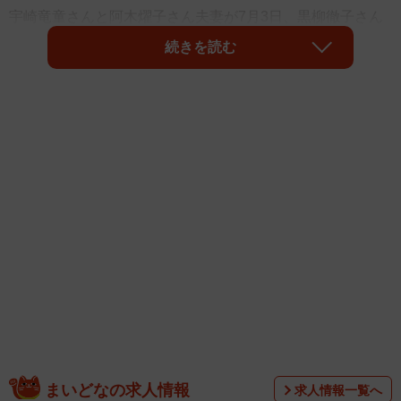
宇崎竜童さんと阿木燿子さん夫妻が7月3日、黒柳徹子さん
の長寿トーク番組「徹子の部屋」（テレビ朝日系、午後1時
続きを読む
放送）に出演します。
まいどなの求人情報
求人情報一覧へ