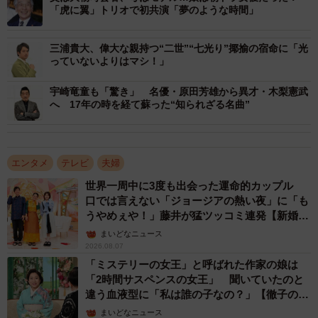
妻
「虎に翼」トリオで初共演「夢のような時間」
来年には、阿木さんが主宰するコーラスグループが活動20
三浦貴大、偉大な親持つ“二世”“七光り”揶揄の宿命に「光
っていないよりはマシ！」
年になるとか。老若男女が集まり、音楽がつなぐ絆の大切
さについてや、夫婦生活の中心になっている愛猫について
宇崎竜童も「驚き」 名優・原田芳雄から異才・木梨憲武
も語っています。
へ 17年の時を経て蘇った“知られざる名曲”
エンタメ
テレビ
夫婦
世界一周中に3度も出会った運命的カップル
口では言えない「ジョージアの熱い夜」に「も
うやめぇや！」藤井が猛ツッコミ連発【新婚さ
ん】
まいどなニュース
2026.08.07
「ミステリーの女王」と呼ばれた作家の娘は
「2時間サスペンスの女王」 聞いていたのと
違う血液型に「私は誰の子なの？」【徹子の部
屋】
まいどなニュース