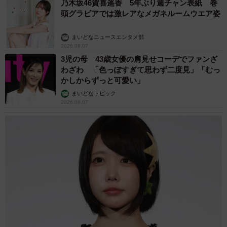
乃木坂46賀喜遥香 5年ぶり週チャン表紙 巻
頭グラビアでは激レアなメガネルームウエア姿
まいどなニュースエンタメ部
2026.08.07
3児の母 43歳女優の肩見せコーデでファンざ
わざわ 「色っぽすぎて思わず二度見」「むっ
かしからずっと可愛い」
まいどなトピック
2026.08.07