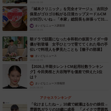
2026.08.06
「城本クリニック」を完全オマージュ 吉田沙
保里がゴロゴロ転がる日清カップヌードルCM
が20万いいね→「本家」総院長も体張って31万
いいね
まいどなニュース調査部
2026.08.05
朝ドラで話題になった令和初の仮面ライダー俳
優が初登場 女手ひとつで育ててくれた母の手
伝いで料理人を夢見たことも【徹子の部屋】
まいどなニュース
2026.08.05
【2026上半期タレントCM起用社数ランキン
グ】今田美桜と大谷翔平を僅差で抑えた1位
は？
まいどなニュース情報部
2026.08.05
アクセスランキング
「化けましたね～」10歳で綾瀬はるかの娘役→
雰囲気ガラリの18歳に成長 「メイクで雰囲気