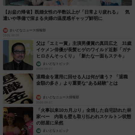
【お盆の帰省】既婚女性の半数以上が「日常より疲れる」 気
遣いや準備で深まる夫婦の温度感ギャップ鮮明に
まいどなニュース情報部
2026.08.07
父は「エミー賞」主演男優賞の真田広之 31歳
イケメン俳優が長髪ヒゲのワイルド近影「ガチ
ヒロさんそっくり」「新たな一面もステキ」
まいどなトピック
2026.08.07
退職金を運用に回せる人は何が違う？ 「退職
金額の多さ」より重要な“ある経験”とは
まいどなニュース情報部
2026.08.07
「火事以来10カ月ぶり」全焼した自宅訪れた林
家ぺー 内装も壁も取り払われスケルトン状態
の部屋に呆然
まいどなトピック