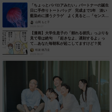
「ちょっとババロアみたい」パートナーの誕生
日に手作りトートバッグ 完成まで1年 淡い
藍染めに漂うクラゲ よく見ると…「センスす
ごい」
山岡 もと子
2026.08.07
【漫画】大学生息子の「頼れる彼氏」っぷりを
見て母は絶句 「起きなよ、遅刻するよ」っ
て…あなた毎朝私が起こしてますけど？笑
松波 穂乃圭
2026.08.07