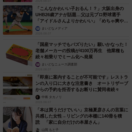
2026.08.07
「こんなかわいい子おるん！？」大阪出身の
UHB26歳アナが話題…父は元プロ野球選手
「アイドルさんよりかわいい」「めちゃ爽や
か」
まいどなメディア
2026.08.07
「国産マッチでもバズりたい」願いかなった！
老舗メーカーの投稿が4100万再生 他業種も
続々相乗りでミーム化へ発展
まいどなニュース調査部
2026.08.07
「即座に案内することが不可能です」レストラ
ンの入り口に大きな注意書き オートリザーブ
からの予約を拒否するお断りに賛同者続々
中将 タカノリ
2026.08.07
「本は買うだけでいい」京極夏彦さんの言葉に
共感した女性→リビングの本棚に140冊を積
読 「家に自分だけの本屋さん」
山岡 もと子