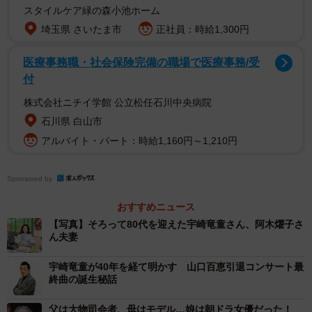
スタイルケア緑の森小池ホーム
歳から歌のレッスンを始めたとも。作詞家の視点で歌と向
埼玉県 さいたま市
正社員：時給1,300円
き合ってきましたが、変化もあったといいます。一方の宇
崎さんは歌い続けて半世紀を超え、20年以上ボイストレー
医療事務職・社会保険完備の職場で医療事務/受
ニングに通うなど、努力について明かしています。
付
株式会社ニチイ学館 公立松任石川中央病院
石川県 白山市
アルバイト・パート：時給1,160円～1,210円
Sponsored by
おすすめニュース
【写真】そろって80代を迎えた宇崎竜童さん、阿木燿子さ
ん夫妻
宇崎竜童が40年を経て明かす 山口百恵引退コンサート最
終曲の誕生秘話
3/4
黒柳徹子さん（右）とトークを展開する宇崎竜童さん、阿木燿子さん夫
父は大物司会者、母はモデル…娘は朝ドラ女優だった！