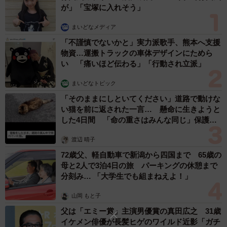
が」「宝塚に入れそう」
まいどなメディア
「不謹慎でないかと」実力派歌手、熊本へ支援
物資…運搬トラックの車体デザインにためら
い 「痛いほど伝わる」「行動され立派」
まいどなトピック
「そのままにしといてください」道路で動けな
い猫を前に返された一言… 懸命に生きようと
した4日間 「命の重さはみんな同じ」保護団
体代表の訴え
渡辺 晴子
72歳父、軽自動車で新潟から四国まで 65歳の
母と2人で3泊4日の旅 パーキングの休憩まで
分刻み… 「大学生でも組まねえよ！」
山岡 もと子
父は「エミー賞」主演男優賞の真田広之 31歳
イケメン俳優が長髪ヒゲのワイルド近影「ガチ