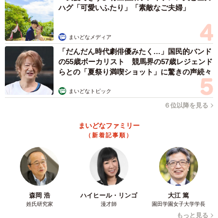
う声も多かったそうです。
ハグ「可愛いふたり」「素敵なご夫婦」
neyaさんは、「この驚きの長さを知らせることができて、
まいどなメディア
うれしかったです。たくさん売れて、ローソンには今後も
「だんだん時代劇俳優みたく…」国民的バンド
意外な商品を増量してほしいですね」と話します。
の55歳ボーカリスト 競馬界の57歳レジェンド
らとの「夏祭り満喫ショット」に驚きの声続々
「どう使うか想像して楽しめる商品に」
まいどなトピック
では、なぜローソンはタオルを51％も増量したのでしょう
６位以降を見る
か。まいどなニュースの取材に対し、商品開発担当者は次
まいどなファミリー
のように説明しました。
（新着記事順）
「どんな商品があったらおもしろいか、買いたいかについ
て部内でアイデアを出し合い、決定しました」
さらに、「実用的であったり、あっても困らないもの、お
森岡 浩
ハイヒール・リンゴ
大江 篤
客様がいろいろな使い方を考えられそうなものがいいだろ
姓氏研究家
漫才師
園田学園女子大学学長
もっと見る
うというアイデアでした」と企画意図を明かします。