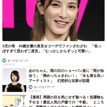
3児の母 43歳女優の肩見せコーデでファンざわざわ 「色っ
ぽすぎて思わず二度見」「むっかしからずっと可愛い」
まいどなトピック
2026.08.07
あのちゃん、雨の日のショーパン姿に「雨が似
合う」「脚めっちゃきれい！」「水も滴る良い
アーティスト」 幻想的な近影が話題
まいどなメディア
2026.08.07
【漫画】周囲の目を気にせず遊べる！洗濯物も
干せる！最近人気の戸建ての「中庭」 ところ