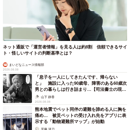
3/4
「超ハッピーすぎ！チャレンジ」ラインナップ（neyaさん提供）
「どんな商品か気になって探し回った」の声も
ネット通販で「運営者情報」を見る人は約8割 信頼できるサイ
発売後の反響について担当者は、「どんな商品か気になっ
ト・怪しいサイトの判断基準とは？
て探し回った」「ロングタオルは自分だったらこう使う
（マフラーみたいに巻く、バスタオルの代わりに使う）」
まいどなニュース情報部
2026.08.08
といった声が寄せられているといいます。
「息子を一人にしてきたんです、帰らない
と」 施設に入った90歳母、障害のある60歳次
実は今回の「超ハッピーすぎ！チャレンジ」では、話題と
男との暮らしは行き詰まり…【司法書士の現場
から】
なったロングタオルだけでなく、今治抗ウイルスミニタオ
山下 静香
2026.08.08
ルも増量対象商品として販売されました。従来品の約25セ
熊本地震でペット同伴の避難を諦める人に胸を
ンチ四方のミニタオルと比べて総面積が4倍となり、51％以
痛め… 被災ペットの受け入れ先をアプリに表
上増量。名前は“ミニタオル”のままながら、もはやミニとは
示する「動物避難所マップ」が始動
呼べないサイズ感となったことから、「どこがミニな
平藤 清刀