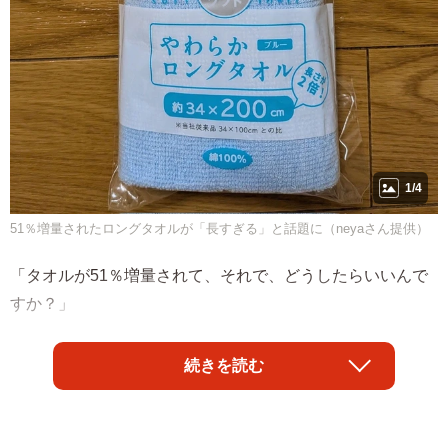
1/4
51％増量されたロングタオルが「長すぎる」と話題に（neyaさん提供）
「タオルが51％増量されて、それで、どうしたらいいんで
すか？」
そんな投稿が、Xで注目を集めています。投稿したのはXユ
続きを読む
ーザーのneyaさん（@bullcaniro）。写真に写っているの
は、ローソンの「超ハッピーすぎ！チャレンジ」で販売さ
れたロングタオルです。