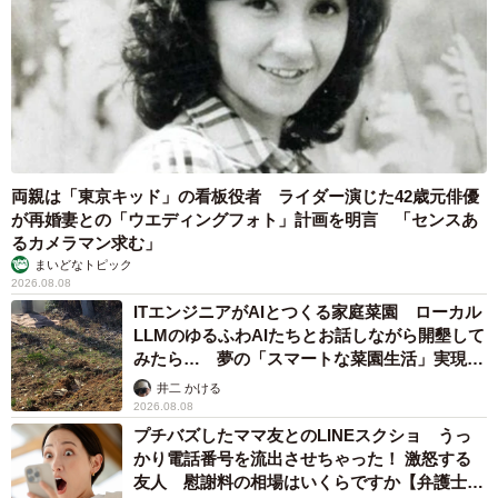
両親は「東京キッド」の看板役者 ライダー演じた42歳元俳優
が再婚妻との「ウエディングフォト」計画を明言 「センスあ
るカメラマン求む」
まいどなトピック
2026.08.08
ITエンジニアがAIとつくる家庭菜園 ローカル
LLMのゆるふわAIたちとお話しながら開墾して
みたら… 夢の「スマートな菜園生活」実現な
るか
井二 かける
2026.08.08
プチバズしたママ友とのLINEスクショ うっ
かり電話番号を流出させちゃった！ 激怒する
友人 慰謝料の相場はいくらですか【弁護士が