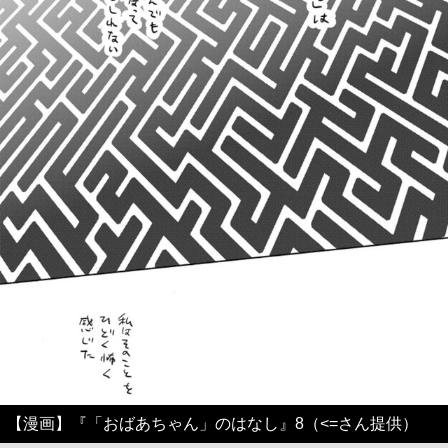
【漫画】『「おばあちゃん」のはなし』8（<=さん提供）