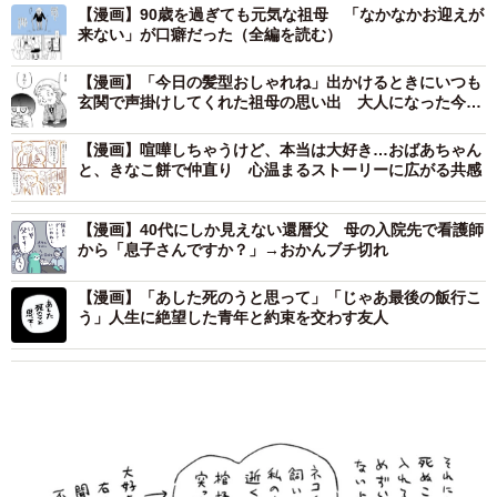
【漫画】90歳を過ぎても元気な祖母 「なかなかお迎えが
来ない」が口癖だった（全編を読む）
【漫画】「今日の髪型おしゃれね」出かけるときにいつも
玄関で声掛けしてくれた祖母の思い出 大人になった今だ
からわかる祖母の思いやりとは？
【漫画】喧嘩しちゃうけど、本当は大好き…おばあちゃん
と、きなこ餅で仲直り 心温まるストーリーに広がる共感
【漫画】40代にしか見えない還暦父 母の入院先で看護師
から「息子さんですか？」→おかんブチ切れ
【漫画】「あした死のうと思って」「じゃあ最後の飯行こ
う」人生に絶望した青年と約束を交わす友人