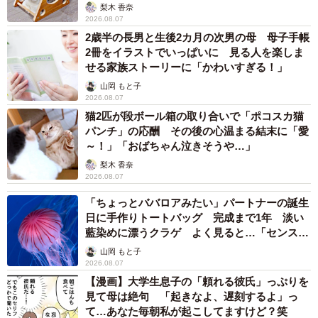
梨木 香奈
2026.08.07
2歳半の長男と生後2カ月の次男の母 母子手帳
2冊をイラストでいっぱいに 見る人を楽しま
せる家族ストーリーに「かわいすぎる！」
山岡 もと子
2026.08.07
猫2匹が段ボール箱の取り合いで「ポコスカ猫
パンチ」の応酬 その後の心温まる結末に「愛
～！」「おばちゃん泣きそうや…」
梨木 香奈
2026.08.07
「ちょっとババロアみたい」パートナーの誕生
日に手作りトートバッグ 完成まで1年 淡い
藍染めに漂うクラゲ よく見ると…「センスす
ごい」
山岡 もと子
2026.08.07
【漫画】大学生息子の「頼れる彼氏」っぷりを
見て母は絶句 「起きなよ、遅刻するよ」っ
て…あなた毎朝私が起こしてますけど？笑