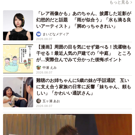
もっと見る
や住民と連携しながら、子どもたちが健やかに育つ環境づ
「レア画像かも」あのちゃん、披露した近影が
くりに力を注いでいる。
幻想的だと話題 「雨が似合う」「水も滴る良
いアーティスト」「脚めっちゃきれい」
まいどなメディア
2026.08.07
【漫画】周囲の目を気にせず遊べる！洗濯物も
干せる！最近人気の戸建ての「中庭」 ところ
が…実際住んでみて分かった後悔ポイント
中瀬 えみ
2026.08.07
難聴のお姉ちゃんに5歳の妹が手話通訳 互い
に支え合う家族の日常に反響「妹ちゃん、頼も
しい」「かわいい通訳さん」
五ヶ瀬 あお
2026.08.07