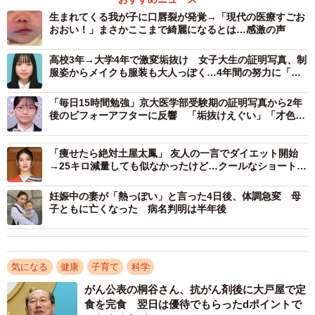
生まれてくる我が子に口唇裂が発覚→「現代の医療すごお
夜驚症は、睡眠中に突然大声で泣いたり叫んだり、興奮し
おおい！」まさかここまで綺麗になるとは…感激の声
た様子を見せたりする睡眠障害の一種です。子どもが完全
高校3年→大学4年で激変垢抜け 女子大生の証明写真、制
には目覚めておらず、寝ついてから1～3時間以内の深い眠
服姿からメイクも服装も大人っぽく…4年間の努力に「尊
敬します」
りの時間帯に起こりやすいのが特徴です。
「毎日15時間勉強」京大医学部受験期の証明写真から2年
後のビフォーアフターに反響 「垢抜けえぐい」「才色兼
目を開けているため起きているように見えますが、呼びか
備羨ましい」
けても反応が乏しく、翌朝になると本人は覚えていないこ
「痩せたら絶対土屋太鳳」 友人の一言でダイエット開始
とがほとんどです。
→25キロ減量しても似なかったけど…クールなショートカ
ット美人でコンプレックス卒業 「人生変わった」
妊娠中の妻が「熱っぽい」と言った4日後、体調急変 母
一方、夜泣きは抱っこや授乳などで落ち着くことが多いで
子ともに亡くなった 病名判明は半年後
すが、夜驚症ではなかなか反応が得られず、保護者が強い
不安を感じやすい傾向があります。
気になる
健康
子育て
科学
―夜驚症はなぜ起こるのでしょうか。また、起こりやすい
がん公表の桐谷さん、抗がん剤後に大戸屋で定
年齢はありますか。
食を完食 翌日は優待でもらったdポイントで