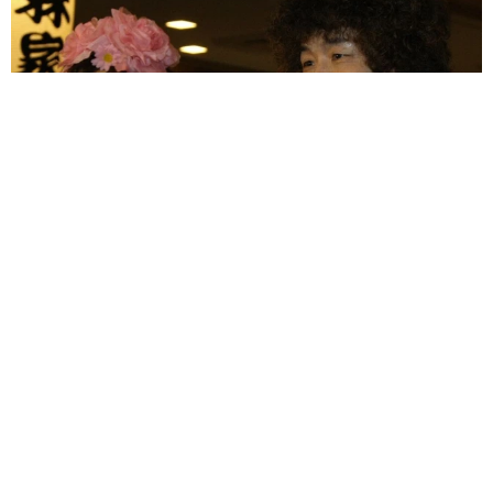
「火事以来10カ月ぶり」全焼した自宅訪れた林家ぺー 内装も
壁も取り払われスケルトン状態の部屋に呆然
まいどなトピック
2026.08.07
「こんなかわいい子おるん！？」大阪出身の
UHB26歳アナが話題…父は元プロ野球選手
「アイドルさんよりかわいい」「めちゃ爽や
か」
まいどなメディア
2026.08.07
世界一周中に3度も出会った運命的カップル
口では言えない「ジョージアの熱い夜」に「も
うやめぇや！」藤井が猛ツッコミ連発【新婚さ