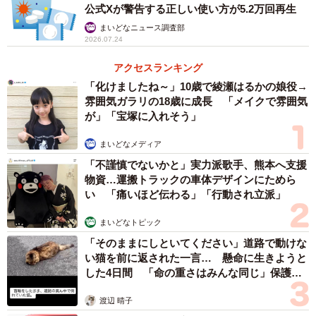
公式Xが警告する正しい使い方が5.2万回再生
ことがあります。
まいどなニュース調査部
2026.07.24
保護者は落ち着いて見守りながら、周囲の安全を確保して
ください。また、十分な睡眠時間を確保し、規則正しい生
アクセスランキング
活リズムを整えることも予防につながります。
「化けましたね～」10歳で綾瀬はるかの娘役→
雰囲気ガラリの18歳に成長 「メイクで雰囲気
が」「宝塚に入れそう」
―受診を検討した方がよいケースや注意が必要な症状を教
えてください。
まいどなメディア
「不謹慎でないかと」実力派歌手、熊本へ支援
夜驚症は自然に改善することも多いため、症状だけで過度
物資…運搬トラックの車体デザインにためら
い 「痛いほど伝わる」「行動され立派」
に心配する必要はありません。ただし、発作が連日続く場
合や、1回の時間が長い場合、暴れてケガの危険がある場
まいどなトピック
合、保護者が睡眠不足で疲弊している場合は、小児科へ相
「そのままにしといてください」道路で動けな
談するとよいでしょう。
い猫を前に返された一言… 懸命に生きようと
した4日間 「命の重さはみんな同じ」保護団
体代表の訴え
また、けいれんを伴う、呼吸が止まるように見える、日中
渡辺 晴子
にも意識障害のような症状がある場合は、てんかんや睡眠