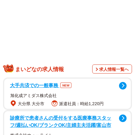
1/1
謎の夜泣きの正体は夜驚症？ ※画像はイメージです
まいどなの求人情報
（yamasan/stock.adobe.com）
求人情報一覧へ
大手共済での一般事務
NEW
旭化成アミダス株式会社
大分県 大分市
派遣社員：時給1,220円
診療所で患者さんの受付をする医療事務スタッ
フ/週払いOK/ブランクOK/主婦主夫活躍/富山市