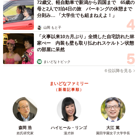
72歳父、軽自動車で新潟から四国まで 65歳の
時無呼吸症候群など別の病気の可能性もあります。
母と2人で3泊4日の旅 パーキングの休憩まで
分刻み… 「大学生でも組まねえよ！」
夜中に突然泣き叫ぶわが子を前にすると、不安になる保護
山岡 もと子
者も少なくありません。しかし、夜驚症は決して珍しい症
「火事以来10カ月ぶり」全焼した自宅訪れた林
状ではなく、多くは成長とともに落ち着いていきます。ひ
家ぺー 内装も壁も取り払われスケルトン状態
の部屋に呆然
とりで抱え込まず、不安が続く場合は小児科に相談してみ
てはいかがでしょうか。
まいどなトピック
６位以降を見る
◆竹内雄毅（たけうち・ゆうき） たけうちファミリーク
リニック院長
まいどなファミリー
（新着記事順）
医学博士・小児外科専門医。京都府立医科大学小児外科客
員講師。小児科・小児外科診療に従事する傍ら、病児保育
や発達支援、地域イベントの企画・運営など、子どもと家
族を支える地域づくりに取り組んでいる。一般社団法人tPot
代表理事として、医療・子育て・学び・仕事・文化がゆる
森岡 浩
ハイヒール・リンゴ
大江 篤
姓氏研究家
漫才師
園田学園女子大学学長
やかにつながるコミュニティづくりを推進。地域の多職種