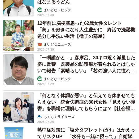
はなまるうどん
夜驚症は、深い眠り（ノンレム睡眠）の最中に、脳が部分
まいどなトピック
2026.07.30
的に覚醒してしまうことで起こると考えられています。睡
12年前に脳梗塞患った62歳女性タレント
眠不足や疲労、発熱、生活リズムの乱れ、ストレスなどが
「鳥」を好きになり人生豊かに 終活で洗濯機
きっかけになることがあります。
処分し手洗い生活【徹子の部屋】
まいどなニュース
3～8歳頃に最も多くみられますが、Aさんのお子さんのよ
2026.07.30
「一瞬誰かと…」彦摩呂、30キロ近く減量した
うに1～2歳頃からみられるケースもあります。 脳の発達過
姿に反響 既製品の防護服が着られるとはしゃ
程で起こる現象の一つと考えられており、多くは成長とと
いで報告「素晴らしい」「芯の強い人に憧れま
もに自然に改善します。保護者の育て方が原因で起こるも
す」
まいどなトピック
のではありません。
2026.07.29
「何となく体調が悪い」と伝えても休ませても
―子どもが夜驚症のような状態になった場合、どのように
らえない 統合失調症の30代女性「見えない障
害」を職場に理解してもらうには？【社会福祉
対応するのが望ましいのでしょうか。
士が解説】
もくもくライターズ
2026.07.25
無理に起こそうとしないことが大切です。何度も呼びかけ
熱中症対策に「塩分タブレットだけ」はかえっ
たり揺さぶったりすると、かえって混乱や興奮が強くなる
てリスクUP 「水分も一緒に摂って」自衛隊