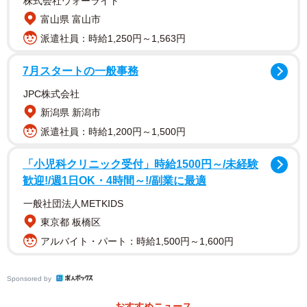
株式会社ウォーライト
富山県 富山市
派遣社員：時給1,250円～1,563円
そんなつらい状況が半年以上続いたある日、インターネッ
7月スタートの一般事務
トで息子の症状について調べていると、夜驚症（やきょう
JPC株式会社
しょう）の可能性があることが分かりました。これを知っ
新潟県 新潟市
たAさんは息子の夜泣きが別の危険な病気などの兆候ではな
派遣社員：時給1,200円～1,500円
いことが知れて安心するのと同時に、「夜驚症の存在をも
「小児科クリニック受付」時給1500円～/未経験
っと早く知りたかった」と不満を抱きます。
歓迎!/週1日OK・4時間～!/副業に最適
では夜驚症とは、どのような症状なのでしょうか。小児科
一般社団法人METKIDS
医の竹内雄毅さんに聞きました。
東京都 板橋区
アルバイト・パート：時給1,500円～1,600円
夜驚症は、睡眠障害の一種
―夜驚症とはどのような症状なのでしょうか。一般的な夜
Sponsored by
泣きとの違いも教えてください。
おすすめニュース