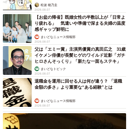
松波 穂乃圭
2026.08.07
【お盆の帰省】既婚女性の半数以上が「日常よ
り疲れる」 気遣いや準備で深まる夫婦の温度
感ギャップ鮮明に
まいどなニュース情報部
2026.08.07
父は「エミー賞」主演男優賞の真田広之 31歳
イケメン俳優が長髪ヒゲのワイルド近影「ガチ
ヒロさんそっくり」「新たな一面もステキ」
まいどなトピック
2026.08.07
退職金を運用に回せる人は何が違う？ 「退職
金額の多さ」より重要な“ある経験”とは
まいどなニュース情報部
2026.08.07