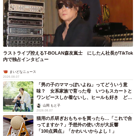
ラストライブ控えるT-BOLAN森友嵐士 にしたん社長がTikTok
内で独占インタビュー
まいどなニュース
2026.08.07
「男の子のママっぽいよね」ってどういう意
味？ 女系家族で育った母 いつもスカートと
ワンピースしか着ないし、ヒールも好き どの
へんが…
山岡 もと子
2026.08.07
猫用の爪研ぎおもちゃを買ったら…「これで合
ってますか？」予想外の使い方が大反響
「100点満点」「かわいいからよし！」