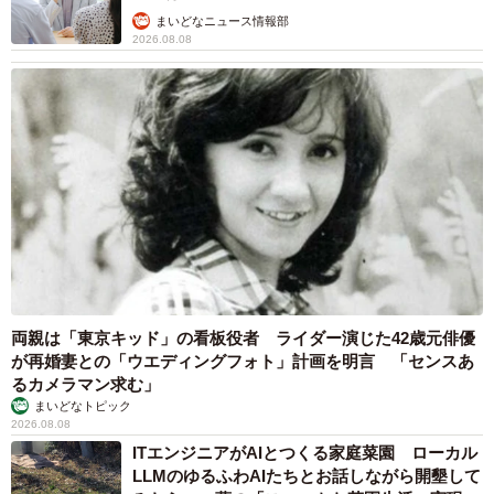
まいどなニュース情報部
成力も磨き続けています。
2026.08.08
「見えないところでどれだけ努力を積み重ねられるかが大
切だという点は、受験勉強と非常に似ている」
そう話す一条さんにとって、地道な積み重ねは今も大切な
土台になっています。
両親は「東京キッド」の看板役者 ライダー演じた42歳元俳優
が再婚妻との「ウエディングフォト」計画を明言 「センスあ
るカメラマン求む」
まいどなトピック
2026.08.08
ITエンジニアがAIとつくる家庭菜園 ローカル
LLMのゆるふわAIたちとお話しながら開墾して