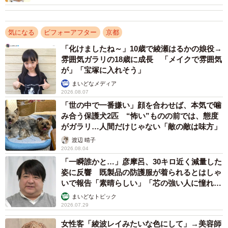
がら努力を続けていました。
「切磋琢磨し合える関係性は本当に恵まれていた」
気になる
ビフォーアフター
京都
「化けましたね～」10歳で綾瀬はるかの娘役→
落ち込んだときには、友人との何気ない会話に救われるこ
雰囲気ガラリの18歳に成長 「メイクで雰囲気
ともあったそうです。
が」「宝塚に入れそう」
まいどなメディア
2026.08.07
京都大学医学部を目指した背景には、幼い頃から抱いてい
「世の中で一番嫌い」顔を合わせば、本気で噛
た思いがありました。「病気で苦しむ方を支えられる存在
み合う保護犬2匹 “怖い”ものの前では、態度
になりたい」という気持ちが原点にあり、成長するにつれ
がガラリ…人間だけじゃない「敵の敵は味方」
てその思いはさらに強くなっていったといいます。これま
渡辺 晴子
2026.08.04
で支えてくれた人たちへの感謝を、将来は社会に還元した
「一瞬誰かと…」彦摩呂、30キロ近く減量した
いという思いも、医学の道を志す原動力になったそうで
姿に反響 既製品の防護服が着られるとはしゃ
す。
いで報告「素晴らしい」「芯の強い人に憧れま
す」
まいどなトピック
2026.07.29
受験生活は決して平坦ではなく、不安やプレッシャーと向
き合う日々が続きました。それでも努力を積み重ね、合格
女性客「綾波レイみたいな色にして」→美容師