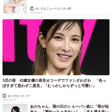
まいどなニュースエンタメ部
2026.08.07
3児の母 43歳女優の肩見せコーデでファンざわざわ 「色っ
ぽすぎて思わず二度見」「むっかしからずっと可愛い」
まいどなトピック
2026.08.07
あのちゃん、雨の日のショーパン姿に「雨が似
合う」「脚めっちゃきれい！」「水も滴る良い