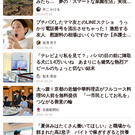
みたら… 夢の「スマートな菜園生活」実現な
るか
井二 かける
2026.08.08
プチバズしたママ友とのLINEスクショ うっ
かり電話番号を流出させちゃった！ 激怒する
友人 慰謝料の相場はいくらですか【弁護士が
解説】
長澤 芳子
2026.08.08
「テレビより私を見て？」パパの目の前に陣取
る犬に1.4万いいね あまりにも健気な熱烈ア
ピールのちょっと切ない結末
梨木 香奈
2026.08.08
太っ腹！京都の老舗中華料理店がフルコース料
理50人前を無料提供 「一市民としてお礼を」
つながる善意の輪
3/4
京都新聞社
2026.08.08
体型維持のためにトレーニングも欠かせない／一条美輝さん
（@miki_ichizyo）提供
「夏休みはたくさん働いてほしい」と職場から
頼まれた高2息子 バイトで稼ぎすぎると扶養