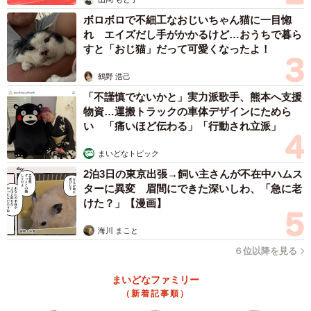
その後はミスコンテストやモデル活動にも挑戦し、「ベス
ボロボロで不細工なおじいちゃん猫に一目惚
トオブミス京都」でグランプリを獲得するなど、活動の幅
れ エイズだし手がかかるけど…おうちで暮ら
を広げています。白衣姿や着物姿で笑顔を見せる現在の姿
すと「おじ猫」だって可愛くなったよ！
にも、受験期からの変化が表れています。
鶴野 浩己
「不謹慎でないかと」実力派歌手、熊本へ支援
物資…運搬トラックの車体デザインにためら
い 「痛いほど伝わる」「行動され立派」
まいどなトピック
2泊3日の東京出張→飼い主さんが不在中ハムス
ターに異変 眉間にできた深いしわ、「急に老
けた？」【漫画】
海川 まこと
６位以降を見る
まいどなファミリー
（新着記事順）