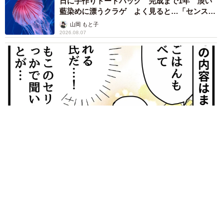
日に手作りトートバッグ 完成まで1年 淡い
藍染めに漂うクラゲ よく見ると…「センスす
ごい」
山岡 もと子
2026.08.07
【漫画】大学生息子の「頼れる彼氏」っぷりを見て母は絶句
「起きなよ、遅刻するよ」って…あなた毎朝私が起こしてます
けど？笑
松波 穂乃圭
2026.08.07
【お盆の帰省】既婚女性の半数以上が「日常よ