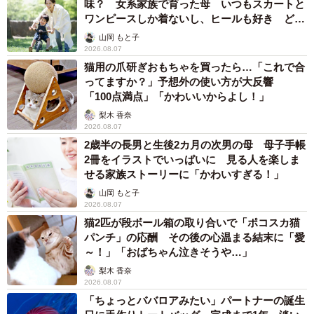
味？ 女系家族で育った母 いつもスカートと
ワンピースしか着ないし、ヒールも好き どの
へんが…
山岡 もと子
2026.08.07
猫用の爪研ぎおもちゃを買ったら…「これで合
ってますか？」予想外の使い方が大反響
「100点満点」「かわいいからよし！」
梨木 香奈
2026.08.07
2歳半の長男と生後2カ月の次男の母 母子手帳
2冊をイラストでいっぱいに 見る人を楽しま
せる家族ストーリーに「かわいすぎる！」
山岡 もと子
2026.08.07
猫2匹が段ボール箱の取り合いで「ポコスカ猫
パンチ」の応酬 その後の心温まる結末に「愛
～！」「おばちゃん泣きそうや…」
梨木 香奈
2026.08.07
「ちょっとババロアみたい」パートナーの誕生