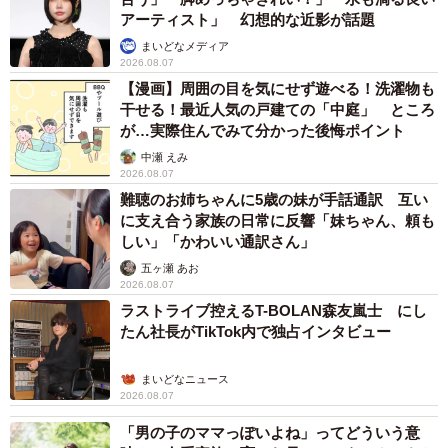
アーティスト」 幻想的な近影が話題
まいどなメディア
2026.08.07
【漫画】周囲の目を気にせず遊べる！洗濯物も
4/4
干せる！最近人気の戸建ての「中庭」 ところ
が…実際住んでみて分かった後悔ポイント
医学部での勉強と芸能活動を両立している／一条美輝さん
中瀬 えみ
（@miki_ichizyo）提供
2026.08.07
難聴のお姉ちゃんに5歳の妹が手話通訳 互い
に支え合う家族の日常に反響「妹ちゃん、頼も
しい」「かわいい通訳さん」
五ヶ瀬 あお
2026.08.07
ラストライブ控えるT-BOLAN森友嵐士 にし
たん社長がTikTok内で独占インタビュー
まいどなニュース
2026.08.07
「男の子のママっぽいよね」ってどういう意