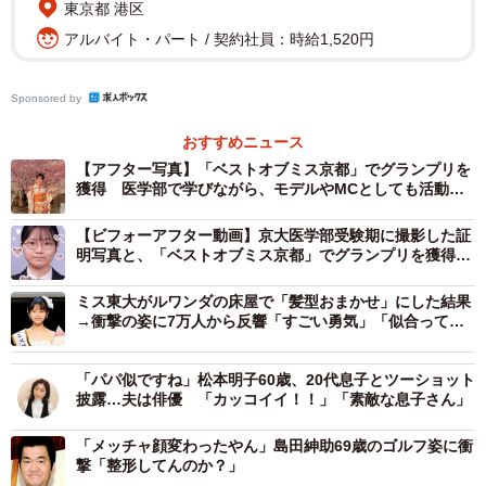
東京都 港区
アルバイト・パート / 契約社員：時給1,520円
現在の一条さんは、医学部で学びながら、モデルやMCとし
ても活動しています。受験期の証明写真を見返すと、当時
Sponsored by
の緊張感や覚悟がよみがえるそうで、「あの頃の自分がい
たから今の自分があると感じる」と振り返ります。
おすすめニュース
【アフター写真】「ベストオブミス京都」でグランプリを
獲得 医学部で学びながら、モデルやMCとしても活動し
受験期は、毎日15時間机に向かう日々だったといいます。
ている一条さん
心身ともに厳しい時期を支えたのは、家族の存在でした。
【ビフォーアフター動画】京大医学部受験期に撮影した証
明写真と、「ベストオブミス京都」でグランプリを獲得し
た2年後の姿
「最後までやり抜く原動力になっていた」
ミス東大がルワンダの床屋で「髪型おまかせ」にした結果
→衝撃の姿に7万人から反響「すごい勇気」「似合って
る」
精神面や体調面、生活面まで細やかに支えてもらえたこと
で、勉強に集中できる環境が整っていたそうです。
「パパ似ですね」松本明子60歳、20代息子とツーショット
披露…夫は俳優 「カッコイイ！！」「素敵な息子さん」
また、同じ目標を持つ友人たちの存在も大きかったといい
「メッチャ顔変わったやん」島田紳助69歳のゴルフ姿に衝
ます。医学部を目指す仲間が集まる環境で、刺激を受けな
撃「整形してんのか？」