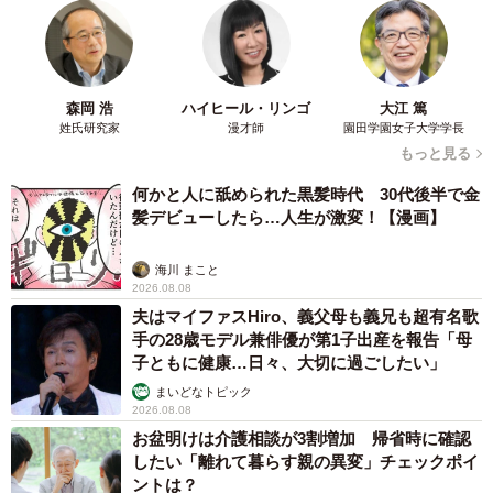
森岡 浩
ハイヒール・リンゴ
大江 篤
姓氏研究家
漫才師
園田学園女子大学学長
もっと見る
何かと人に舐められた黒髪時代 30代後半で金
髪デビューしたら…人生が激変！【漫画】
海川 まこと
2026.08.08
2/4
夫はマイファスHiro、義父母も義兄も超有名歌
手の28歳モデル兼俳優が第1子出産を報告「母
現在は芸能活動も開始し、ベストオブミス京都でグランプリを獲得／一
子ともに健康…日々、大切に過ごしたい」
条美輝さん（@miki_ichizyo）提供
まいどなトピック
2026.08.08
受験期に培った忍耐力や、自分を律して継続する力は、現
お盆明けは介護相談が3割増加 帰省時に確認
在の活動にも生きているそうです。モデルやMCの仕事で
したい「離れて暮らす親の異変」チェックポイ
ントは？
は、ウォーキングや表情の研究に加え、発声や話し方、構