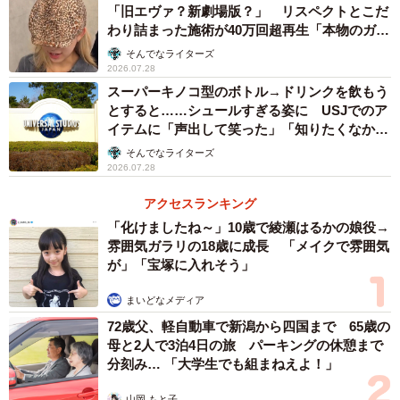
「旧エヴァ？新劇場版？」 リスペクトとこだ
を知った瞬間は「大きな安堵感に包まれた」と振り返りま
わり詰まった施術が40万回超再生「本物のガチ
す。同時に、周囲への感謝とともに、「ここからが新たな
勢」
そんでなライターズ
スタートだ」と感じたといいます。
2026.07.28
スーパーキノコ型のボトル→ドリンクを飲もう
今の自分から当時の自分へは、「大丈夫。未来は明るいか
とすると……シュールすぎる姿に USJでのア
イテムに「声出して笑った」「知りたくなかっ
ら、周りの方々や勉強できる環境に感謝して頑張ってね」
た真実」
そんでなライターズ
と伝えたいそうです。
2026.07.28
アクセスランキング
大学入学後は、イベント出演のスカウトをきっかけに芸能
「化けましたね～」10歳で綾瀬はるかの娘役→
活動を始めました。もともと幼少期から芸能の世界に憧れ
雰囲気ガラリの18歳に成長 「メイクで雰囲気
はあったものの、学生時代は学業を優先してきた一条さ
が」「宝塚に入れそう」
ん。受験期にドラマに励まされた経験から、「誰かの心に
まいどなメディア
寄り添い、前向きな力を届けられる存在になりたい」と考
72歳父、軽自動車で新潟から四国まで 65歳の
えるようになり、表現の世界を志すようになったといいま
母と2人で3泊4日の旅 パーキングの休憩まで
す。
分刻み… 「大学生でも組まねえよ！」
山岡 もと子