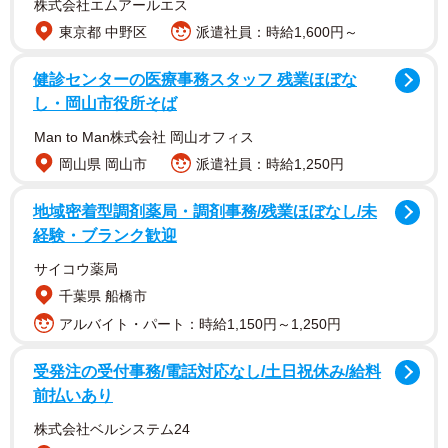
株式会社エムアールエス
東京都 中野区
派遣社員：時給1,600円～
健診センターの医療事務スタッフ 残業ほぼな
し・岡山市役所そば
1/4
Man to Man株式会社 岡山オフィス
〈Before〉1日15時間勉強していた受験期／一条美輝さん
岡山県 岡山市
派遣社員：時給1,250円
（@miki_ichizyo）提供
地域密着型調剤薬局・調剤事務/残業ほぼなし/未
経験・ブランク歓迎
サイコウ薬局
千葉県 船橋市
アルバイト・パート：時給1,150円～1,250円
受発注の受付事務/電話対応なし/土日祝休み/給料
前払いあり
株式会社ベルシステム24