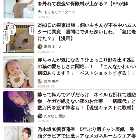
一条さんが大切にしているのは、「今ある環境に感謝する
を外れて税金や保険料が上がる？【FPが解
こと」という考え方です。挑戦できる場所があることや、
説】
もくもくライターズ
支えてくれる人の存在に目を向けることで、前向きに努力
2026.08.08
2泊3日の東京出張→飼い主さんが不在中ハムス
を続けられるといいます。
ターに異変 眉間にできた深いしわ、「急に老
けた？」【漫画】
今回の投稿にはさまざまな反響が寄せられました。特に印
海川 まこと
象に残っているのは、「努力したんだね」「尊敬します」
2026.08.08
赤ちゃんが気になる？ひょっこり顔を出す2匹
といった言葉だったそうです。結果だけでなく、その過程
の猫の愛らしさに悶絶…！ 「こんなかわいい
まで見てもらえたことに、これまでの積み重ねが報われた
構図あります？」「ベストショットすぎる！」
ように感じたと話します。
梨木 香奈
2026.08.08
今後は、学業と芸能活動を両立させながら歩んでいくこと
酔って転んでアザだらけ ネイルも折れて超悲
惨 ケガが絶えない夜のお仕事 「病院代」と
が目標です。医師としての専門性と、タレントとしての発
数万円を渡す神客も！【現役キャストに取材】
信力を掛け合わせ、医学や健康に関する情報を分かりやす
たかなし 亜妖
く社会へ届けられる存在を目指しているといいます。
2026.08.07
乃木坂46賀喜遥香 5年ぶり週チャン表紙 巻
頭グラビアでは激レアなメガネルームウエア姿