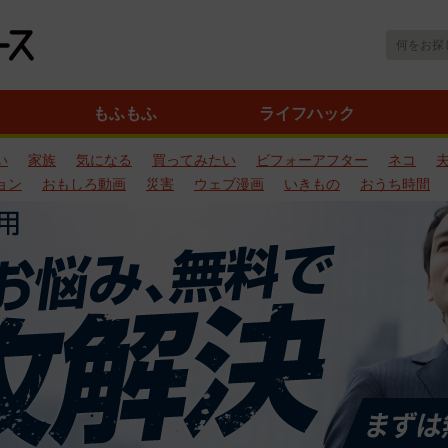
もふもふ
ライフハック
い
家族
気になる
買ってみたい
ビフォーアフター
ネコ
ョン
おもしろ動画
災害
ウェブ漫画
いきもの
おうち時間