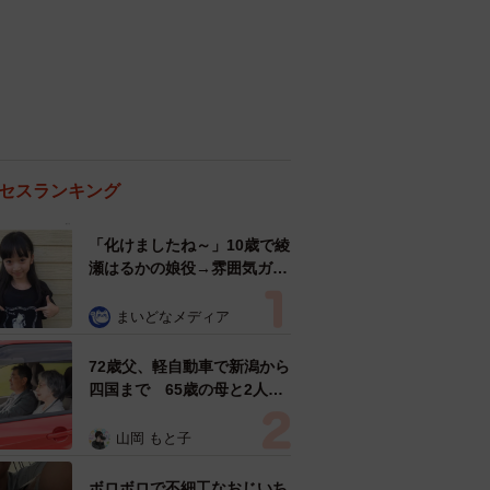
セスランキング
「化けましたね～」10歳で綾
瀬はるかの娘役→雰囲気ガラ
リの18歳に成長 「メイクで
雰囲気が」「宝塚に入れそ
まいどなメディア
う」
72歳父、軽自動車で新潟から
四国まで 65歳の母と2人で
3泊4日の旅 パーキングの休
憩まで分刻み… 「大学生で
山岡 もと子
も組まねえよ！」
ボロボロで不細工なおじいち