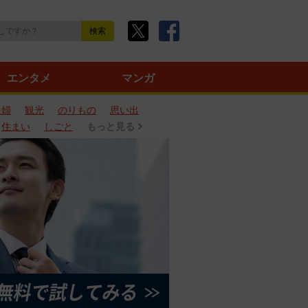
エンタメ
マンガ
夫婦
観光
のりもの
思い出
住まい
しごと
もっと見る