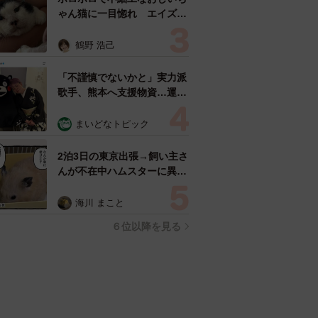
ゃん猫に一目惚れ エイズだ
し手がかかるけど…おうちで
暮らすと「おじ猫」だって可
鶴野 浩己
愛くなったよ！
「不謹慎でないかと」実力派
歌手、熊本へ支援物資…運搬
トラックの車体デザインにた
めらい 「痛いほど伝わる」
まいどなトピック
「行動され立派」
2泊3日の東京出張→飼い主さ
んが不在中ハムスターに異
変 眉間にできた深いしわ、
「急に老けた？」【漫画】
海川 まこと
６位以降を見る