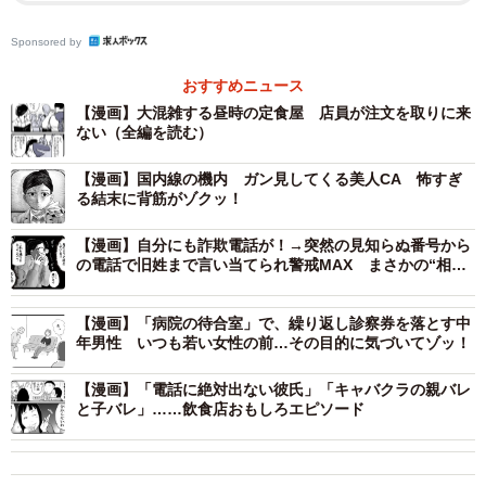
とします。
Sponsored by
おすすめニュース
【漫画】大混雑する昼時の定食屋 店員が注文を取りに来
ない（全編を読む）
【漫画】国内線の機内 ガン見してくる美人CA 怖すぎ
る結末に背筋がゾクッ！
【漫画】自分にも詐欺電話が！→突然の見知らぬ番号から
の電話で旧姓まで言い当てられ警戒MAX まさかの“相手
の正体”につい小芝居を
【漫画】「病院の待合室」で、繰り返し診察券を落とす中
年男性 いつも若い女性の前…その目的に気づいてゾッ！
【漫画】「電話に絶対出ない彼氏」「キャバクラの親バレ
と子バレ」……飲食店おもしろエピソード