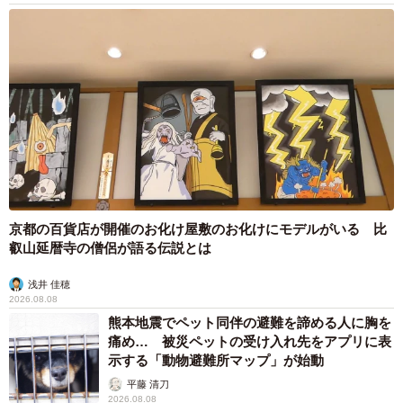
4/11
ちょっとおかしくなっているサラリーマン（まがみさん提供）
一方、『怪異と頭が働かないサラリーマン』では、現代に
現れた口裂け女との遭遇が描かれています。
ある日、人通りの少ない夜道を歩いていたサラリーマン
は、背後から「ねぇ…」と声を掛けられます。驚いて振り
京都の百貨店が開催のお化け屋敷のお化けにモデルがいる 比
返ると、そこには大きなマスクを付けた長髪の女性が立っ
叡山延暦寺の僧侶が語る伝説とは
ていました。そして女性は「わたし…きれい？」と尋ねま
す。
浅井 佳穂
2026.08.08
熊本地震でペット同伴の避難を諦める人に胸を
痛め… 被災ペットの受け入れ先をアプリに表
示する「動物避難所マップ」が始動
平藤 清刀
2026.08.08