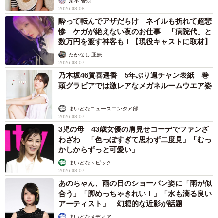
うか。
梨木 香奈
2026.08.08
酔って転んでアザだらけ ネイルも折れて超悲
現代の価値観と混ぜたら面白いのではという思いつきか
惨 ケガが絶えない夜のお仕事 「病院代」と
ら。
数万円を渡す神客も！【現役キャストに取材】
たかなし 亜妖
2026.08.07
少し前にマスクが品不足だった頃は彼女もマスク入手が難
乃木坂46賀喜遥香 5年ぶり週チャン表紙 巻
しかったからドラッグストアに並んでたかもなとか、現代
頭グラビアでは激レアなメガネルームウエア姿
では小顔効果のあるマスクにしたりしてるのかなとか、そ
ういうことを考えている時に形になった感じですね。
まいどなニュースエンタメ部
2026.08.07
3児の母 43歳女優の肩見せコーデでファンざ
―同作を含め、制作において普段から意識されていること
わざわ 「色っぽすぎて思わず二度見」「むっ
や、読者に注目してほしいポイントがございましたら教え
かしからずっと可愛い」
てください。
まいどなトピック
2026.08.07
あのちゃん、雨の日のショーパン姿に「雨が似
なんにも考えてないです（笑）全部パッと思いつきです。
合う」「脚めっちゃきれい！」「水も滴る良い
あとは人の会話を聞いていて、例えば話の内容が「夫がか
アーティスト」 幻想的な近影が話題
れこれこういう嘘をついた」みたいなことだったら、じゃ
まいどなメディア