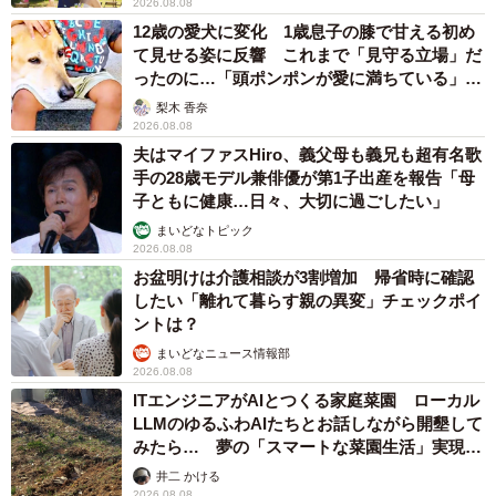
2026.08.08
12歳の愛犬に変化 1歳息子の膝で甘える初め
するとサラリーマンはようやく「お綺麗だと思います
て見せる姿に反響 これまで「見守る立場」だ
よ？」と答えます。その言葉を聞いた女性はマスクを外
ったのに…「頭ポンポンが愛に満ちている」
「尊…」
し、「これでも…？」と、大きく裂けた口を見せるので
梨木 香奈
2026.08.08
す。
夫はマイファスHiro、義父母も義兄も超有名歌
手の28歳モデル兼俳優が第1子出産を報告「母
子ともに健康…日々、大切に過ごしたい」
まいどなトピック
2026.08.08
お盆明けは介護相談が3割増加 帰省時に確認
したい「離れて暮らす親の異変」チェックポイ
ントは？
まいどなニュース情報部
2026.08.08
ITエンジニアがAIとつくる家庭菜園 ローカル
LLMのゆるふわAIたちとお話しながら開墾して
みたら… 夢の「スマートな菜園生活」実現な
るか
井二 かける
2026.08.08