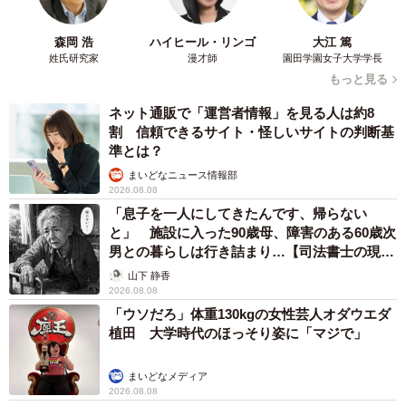
森岡 浩
ハイヒール・リンゴ
大江 篤
姓氏研究家
漫才師
園田学園女子大学学長
もっと見る
ネット通販で「運営者情報」を見る人は約8
割 信頼できるサイト・怪しいサイトの判断基
準とは？
まいどなニュース情報部
2026.08.08
「息子を一人にしてきたんです、帰らない
と」 施設に入った90歳母、障害のある60歳次
男との暮らしは行き詰まり…【司法書士の現場
から】
山下 静香
2026.08.08
「ウソだろ」体重130kgの女性芸人オダウエダ
植田 大学時代のほっそり姿に「マジで」
まいどなメディア
2026.08.08