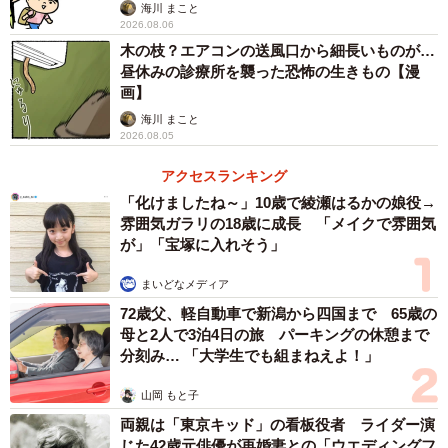
海川 まこと
2026.08.06
木の枝？エアコンの送風口から細長いものが…
昼休みの診療所を襲った恐怖の生きもの【漫
画】
海川 まこと
2026.08.05
アクセスランキング
「化けましたね～」10歳で綾瀬はるかの娘役→
雰囲気ガラリの18歳に成長 「メイクで雰囲気
が」「宝塚に入れそう」
まいどなメディア
72歳父、軽自動車で新潟から四国まで 65歳の
母と2人で3泊4日の旅 パーキングの休憩まで
分刻み… 「大学生でも組まねえよ！」
山岡 もと子
両親は「東京キッド」の看板役者 ライダー演
じた42歳元俳優が再婚妻との「ウエディングフ