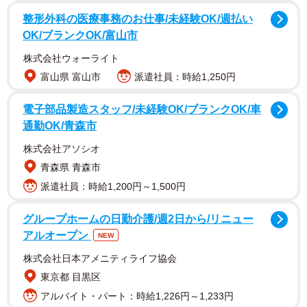
忙しい定食屋でなかなか注文できない（まがみさん提供）
整形外科の医療事務のお仕事/未経験OK/週払い
OK/ブランクOK/富山市
株式会社ウォーライト
富山県 富山市
派遣社員：時給1,250円
電子部品製造スタッフ/未経験OK/ブランクOK/車
通勤OK/青森市
株式会社アソシオ
青森県 青森市
派遣社員：時給1,200円～1,500円
グループホームの日勤介護/週2日から/リニュー
1作目『ランチタイムイケメン』の舞台は、昼時で混雑する
アルオープン
NEW
定食屋です。初めて訪れた店で注文しようとする主人公
株式会社日本アメニティライフ協会
は、店内が混雑していることで店員を呼べずに困っていま
東京都 目黒区
した。どれだけ呼び掛けても、店員は声の大きな客のもと
アルバイト・パート：時給1,226円～1,233円
へ向かい、主人公は「またあっちに行かれた…」と肩を落