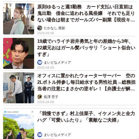
原則ゆるっと週3勤務 カード支払い日直前は
鬼出勤 借金に追われる風俗嬢 それでも足り
ない場合は朝までガールズバー副業【現役キャ
ストに取材】
たかなし 亜妖
2026.08.08
19歳でハライチ岩井勇気と年の差婚から3年、
22歳元おはガール髪バッサリ「ショート似合い
すぎ」
まいどなメディア
2026.08.08
5/11
オフィスに置かれたウォーターサーバー 空の
2Lボトル持参し毎日給水する男性社員→総務担
めげない口裂け女（まがみさん提供）
当者の注意にまさかの逆ギレ！【弁護士が解
説】
長澤 芳子
サラリーマンは戸惑いながら「今の時代、容姿について触
2026.08.08
れるのはNGなとこあるじゃないですか？」という言葉から
「我慢できず」村上佳菜子、イケメン夫と全力
始まり、職場で失敗した出来事などを延々と語り始めま
ハグ「可愛いふたり」「素敵なご夫婦」
す。これに対して女性は反応することなく、もう1度「わた
まいどなメディア
し……きれい？」と質問を繰り返しました。