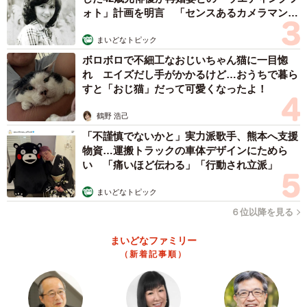
ォト」計画を明言 「センスあるカメラマン求
む」
まいどなトピック
3/11
ボロボロで不細工なおじいちゃん猫に一目惚
れ エイズだし手がかかるけど…おうちで暮ら
定食屋でトゥンク…（まがみさん提供）
すと「おじ猫」だって可愛くなったよ！
後になって、隣の男性が自分のために店員を呼んでくれた
鶴野 浩己
ことに気付いた主人公は「すみません、助かりました」と
「不謹慎でないかと」実力派歌手、熊本へ支援
男性に声をかけます。すると男性は、何も言わず背広を肩
物資…運搬トラックの車体デザインにためら
にかけて颯爽と店を後にします。その後ろ姿を見送りなが
い 「痛いほど伝わる」「行動され立派」
ら主人公は、思わず「か……かっこいい～～！」と感動す
まいどなトピック
るのでした。
６位以降を見る
まいどなファミリー
（新着記事順）