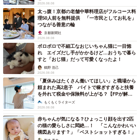
で頭が働かなかったんだね」などさまざまな声があがって
2026.08.08
います。そんな両作品について、作者のまがみさんに話を
太っ腹！京都の老舗中華料理店がフルコース料
理50人前を無料提供 「一市民としてお礼を」
聞きました。
つながる善意の輪
京都新聞社
なんにも考えてないです（笑）全部パッと思いつ
2026.08.08
き
ボロボロで不細工なおじいちゃん猫に一目惚
れ エイズだし手がかかるけど…おうちで暮ら
―『ランチタイムイケメン』のような何気ない日常の場面
すと「おじ猫」だって可愛くなったよ！
を作品として描こうと思われたきっかけや、着想の元にな
鶴野 浩己
った出来事があれば教えてください。
2026.08.08
「夏休みはたくさん働いてほしい」と職場から
頼まれた高2息子 バイトで稼ぎすぎると扶養
混んでいるお店でなかなか店員さんが呼べないことがある
を外れて税金や保険料が上がる？【FPが解
ので、そのあたりからですね。
説】
もくもくライターズ
2026.08.08
―『怪異と頭が働かないサラリーマン』は、口裂け女とい
赤ちゃんが気になる？ひょっこり顔を出す2匹
う怪異と、サラリーマンという組み合わせがとても印象的
の猫の愛らしさに悶絶…！ 「こんなかわいい
でした。この設定はどのような発想から生まれたのでしょ
構図あります？」「ベストショットすぎる！」