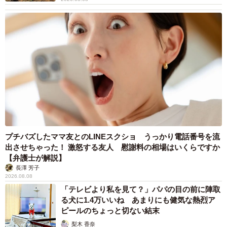
6/11
ワックスちゃう！ポマードや！（まがみさん提供）
口裂け女を目の前に、驚いたサラリーマンは「きさらぎ駅
だーッ！」と口裂け女とは別の都市伝説の名を叫びます。
さらに本来は「ポマード」という言葉を嫌うとされている
プチバズしたママ友とのLINEスクショ うっかり電話番号を流
口裂け女に対して「ワックス！ワックス！ワックス！」と
出させちゃった！ 激怒する友人 慰謝料の相場はいくらですか
【弁護士が解説】
「惜しい言葉」を連呼します。この対応を見て口裂け女は
長澤 芳子
「こいつちょっとずつズレてるな」と呆れてつぶやくので
2026.08.08
した。
「テレビより私を見て？」パパの目の前に陣取
る犬に1.4万いいね あまりにも健気な熱烈ア
ピールのちょっと切ない結末
読者からは「こんな人いたら惚れてしまうかも」「お疲れ
梨木 香奈