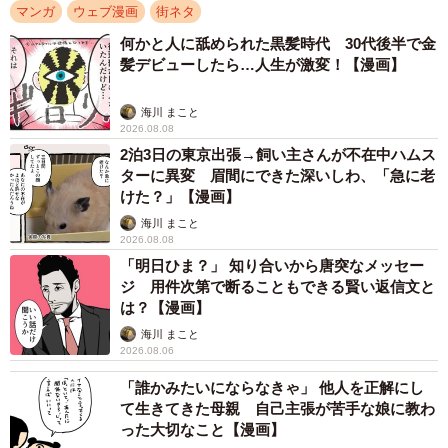
マンガ
ウェブ漫画
街ネタ
何かと人に舐められた黒髪時代 30代後半で金
髪デビューしたら…人生が激変！【漫画】
海川 まこと
2026.08.08
2泊3日の東京出張→飼い主さんが不在中ハムス
ターに異変 眉間にできた深いしわ、「急に老
2/11
けた？」【漫画】
海川 まこと
困っていると隣のサラリーマンが無言で挙手（まがみさん提供）
2026.08.08
「明日ひま？」 知り合いから唐突なメッセー
そんな状況が3回も続く中、隣で食事を終えた大柄な男性が
ジ 用件次第で断ることもできる賢い返信文と
は？【漫画】
突然手を挙げました。それを見た店員が近づくと、その男
海川 まこと
性は無言のまま主人公を指差します。すると店員は「あ、
2026.08.06
こちらのお客さん？ ご注文お決まりですか？」と聞いてく
「誰かみたいにならなきゃ」 他人を正解にし
れて、ようやく注文することができたのです。
て生きてきた母親 自己主張が苦手な娘に教わ
った大切なこと【漫画】