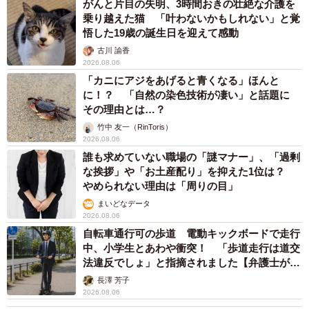
がんと片目の失明、3時間おきの壮絶な介護を
乗り越えた猫 「叶わないかもしれない」と覚
悟した19歳の誕生日を迎えて感動
古川 諭香
2026.08.06
「カニにアジをあげると青くなる」ほんと
に！？ 「自然の染色技術が凄い」と話題に
その理由とは…？
竹中 友一（RinToris）
2026.08.06
誰も求めていない職場の「謎マナー」、「過剰
な挨拶」や「お土産配り」を抑えた1位は？
やめられない理由は「周りの目」
まいどなデータ
2026.08.06
自転車通行可の歩道 電動キックボードで走行
中、小学生とあわや衝突！ 「歩道走行は道交
法違反でしょ」と指摘されました【弁護士が解
説】
長澤 芳子
2026.08.06