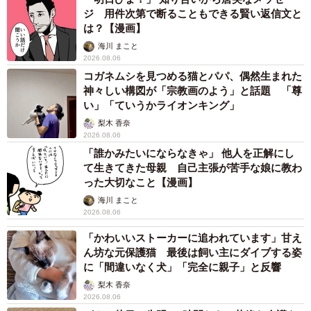
ジ 用件次第で断ることもできる賢い返信文と
は？【漫画】
海川 まこと
2026.08.06
コガネムシを見つめる猫とパパ、偶然生まれた
神々しい構図が「宗教画のよう」と話題 「尊
い」「ていうかライオンキング」
梨木 香奈
2026.08.06
「誰かみたいにならなきゃ」 他人を正解にし
て生きてきた母親 自己主張が苦手な娘に教わ
った大切なこと【漫画】
海川 まこと
2026.08.06
「かわいいストーカーに追われています」甘え
ん坊な元保護猫 最後は飼い主にダイブする姿
に「間違いなく犬」「完全に親子」と反響
梨木 香奈
2026.08.06