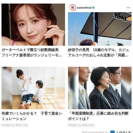
ガーターベルトで際立つ妖艶脚線美
紗栄子の長男 18歳のモデル、カジュ
フリーアナ森香澄がランジェリーモデ
アルコーデのおしゃれ近影が「両親の
ルに ｢PE...
いいとこ取...
何歳でいくらかかる？ 子育て資金シ
「早期退職制度」応募に踏み切る判断
ミュレーション
ポイントは？
PR(東京証券取引所)
PR(東京証券取引所)
Recommended by