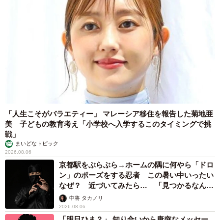
「人生こそがバラエティー」 マレーシア移住を報告した菊地亜
美 子どもの教育考え「小学校へ入学するこのタイミングで挑
戦」
まいどなトピック
2026.08.06
京都駅をぶらぶら→ホームの隅に何やら「ドロ
ン」のポーズをする忍者 この暑い中いったい
なぜ？ 近づいてみたら… 「見つかるなんて
未熟」
中将 タカノリ
2026.08.06
「明日ひま？」 知り合いから唐突なメッセー