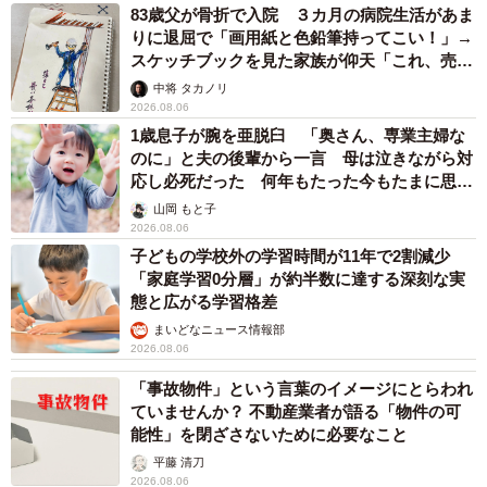
83歳父が骨折で入院 ３カ月の病院生活があま
りに退屈で「画用紙と色鉛筆持ってこい！」→
スケッチブックを見た家族が仰天「これ、売れ
ますよ…」
中将 タカノリ
2026.08.06
1歳息子が腕を亜脱臼 「奥さん、専業主婦な
のに」と夫の後輩から一言 母は泣きながら対
応し必死だった 何年もたった今もたまに思い
出し…
山岡 もと子
2026.08.06
子どもの学校外の学習時間が11年で2割減少
「家庭学習0分層」が約半数に達する深刻な実
態と広がる学習格差
まいどなニュース情報部
2026.08.06
「事故物件」という言葉のイメージにとらわれ
ていませんか？ 不動産業者が語る「物件の可
能性」を閉ざさないために必要なこと
平藤 清刀
2026.08.06