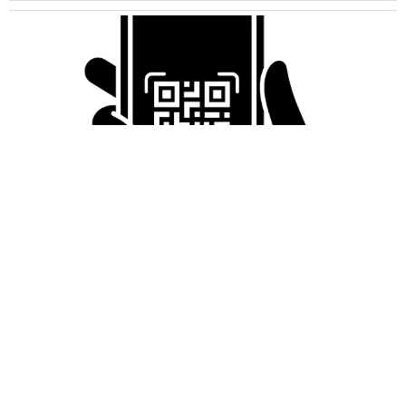
「LINEのQRコードを添付して」社長をかたる詐欺メール
続々 社員を個人アカウントへ誘導→最後は不正送金…求めら
れる「だまされる前提」の対策
井二 かける
2026.08.06
重みも歴史もズッシリ…出雲大社の日本最大級
「大しめ縄」が8年ぶり掛けかえ 伝統の「大
撚り合わせ」が28万回超再生「ほんとに圧巻」
まいどなニュース調査部