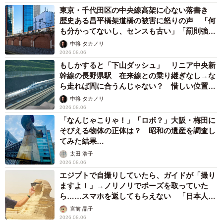
東京・千代田区の中央線高架に心ない落書き
歴史ある昌平橋架道橋の被害に怒りの声 「何
も分かってないし、センスも古い」「罰則強化
して」
中将 タカノリ
2026.08.06
もしかすると「下山ダッシュ」 リニア中央新
幹線の長野県駅 在来線との乗り継ぎなし→な
ら走れば間に合うんじゃない？ 惜しい位置関
係が反響
中将 タカノリ
2026.08.06
「なんじゃこりゃ！」「ロボ？」大阪・梅田に
そびえる物体の正体は？ 昭和の遺産を調査し
てみた結果…
太田 浩子
2026.08.06
エジプトで自撮りしていたら、ガイドが「撮り
ますよ！」→ノリノリでポーズを取っていた
ら……スマホを返してもらえない 「日本人は
カモ代表かも」「私は6時間で3万円払った」
宮前 晶子
2026.08.06