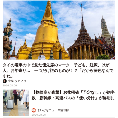
タイの電車の中で見た優先席のマーク 子ども、妊娠、けが
人、お年寄り… 一つだけ謎のものが！？「だから黄色なんで
すね」
中将 タカノリ
2026.08.06
【物価高が直撃】お盆帰省「予定なし」が約半
数 新幹線・高速バスの「使い分け」が鮮明に
まいどなニュース情報部
2026.08.06