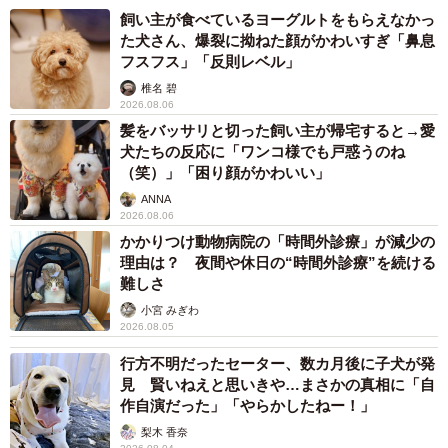
飼い主が食べているヨーグルトをもらえなかっ
た犬さん、爆裂に拗ねた顔がかわいすぎ「鼻息
フスフス」「反則レベル」
椎名 碧
2026.08.06
髪をバッサリと切った飼い主が帰宅すると→愛
犬たちの反応に「ワンコ様でも戸惑うのね
（笑）」「困り顔がかわいい」
ANNA
2026.08.06
かかりつけ動物病院の「時間外診療」が減少の
理由は？ 夜間や休日の“時間外診療”を続ける
難しさ
小宮 みぎわ
2026.08.05
行方不明だったセーター、数カ月後に子犬が発
見 賢いねえと思いきや…まさかの真相に「自
作自演だった」「やらかしたねー！」
梨木 香奈