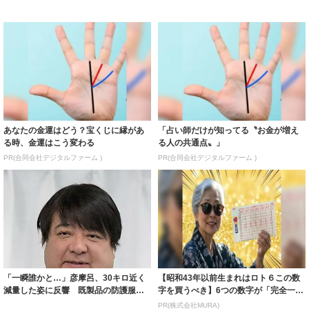
あなたの金運はどう？宝くじに縁があ
「占い師だけが知ってる〝お金が増え
る時、金運はこう変わる
る人の共通点〟」
PR(合同会社デジタルファーム )
PR(合同会社デジタルファーム )
「一瞬誰かと…」彦摩呂、30キロ近く
【昭和43年以前生まれはロト６この数
減量した姿に反響 既製品の防護服が
字を買うべき】6つの数字が「完全一
着られると...
致」する方...
PR(株式会社MURA)