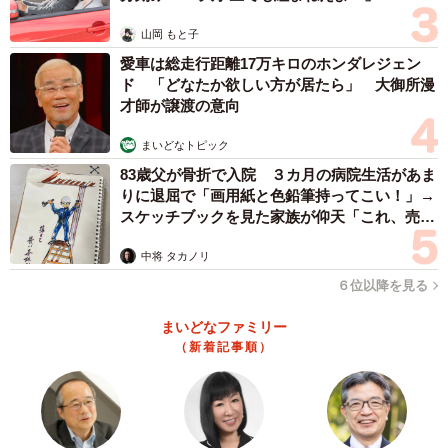
山岡 もと子
愛車は総走行距離17万キロのホンダレジェン
ド 「どなたか欲しい方が居たら」 大御所漫
才師が譲渡の意向
まいどなトピック
83歳父が骨折で入院 ３カ月の病院生活があま
りに退屈で「画用紙と色鉛筆持ってこい！」→
スケッチブックを見た家族が仰天「これ、売れ
ますよ…」
中将 タカノリ
６位以降を見る
まいどなファミリー
（新着記事順）