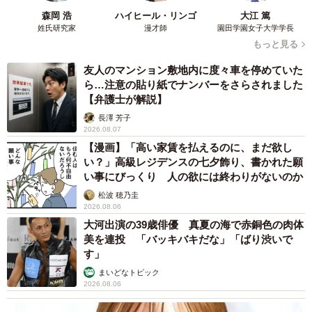
森岡 浩
ハイヒール・リンゴ
大江 篤
姓氏研究家
漫才師
園田学園女子大学学長
もっと見る
友人のマンション敷地内に度々車を停めていた
ら…注意の貼り紙でナンバーをさらされました
【弁護士が解説】
長澤 芳子
2026.08.07
【漫画】「高い家賃を払えるのに、まだ欲し
い？」高級レジデンスの七夕飾り、書かれた願
い事にびっくり 人の欲には終わりがないのか
松波 穂乃圭
2026.08.06
大河出演の39歳俳優 真夏の海で赤銅色の肉体
美を連投 「バッキバキだな」「ばり渋いで
す」
まいどなトピック
2026.08.06