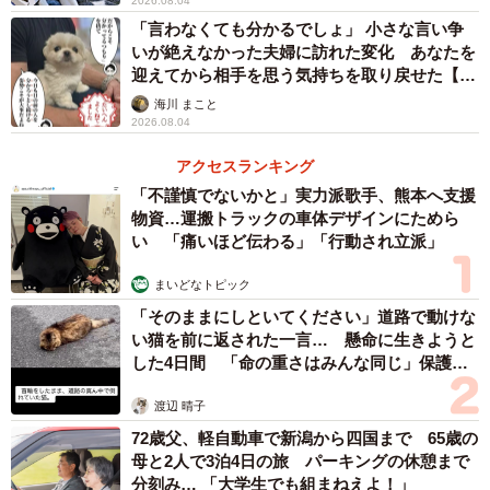
2026.08.04
「言わなくても分かるでしょ」 小さな言い争
いが絶えなかった夫婦に訪れた変化 あなたを
迎えてから相手を思う気持ちを取り戻せた【漫
画】
海川 まこと
2026.08.04
アクセスランキング
「不謹慎でないかと」実力派歌手、熊本へ支援
物資…運搬トラックの車体デザインにためら
い 「痛いほど伝わる」「行動され立派」
まいどなトピック
「そのままにしといてください」道路で動けな
い猫を前に返された一言… 懸命に生きようと
した4日間 「命の重さはみんな同じ」保護団
体代表の訴え
渡辺 晴子
72歳父、軽自動車で新潟から四国まで 65歳の
母と2人で3泊4日の旅 パーキングの休憩まで
分刻み… 「大学生でも組まねえよ！」