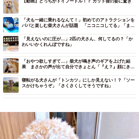
【動画】どっちがトイプードル！？ カット後の姿に驚き
「犬も一緒に乗れるなんて！」初めてのアトラクションを
パパと楽しむ柴犬さんが話題 「ニコニコしてる」「まさ
しく我が子ですネ〜」
「見えないのに圧が…」2匹の犬さん、何してるの？「か
わいいかくれんぼですね」
「おやつ欲しすぎて…」柴犬が鳴き声のギアを上げた結
果 まさかの声が出て自分できょとん「『え？』顔にきゅ
ん」「必死だぁ」
寝転がる犬さんが「トンカツ」にしか見えない！？「ソー
スかけちゃうぞ」「さくさくしてそうですね」