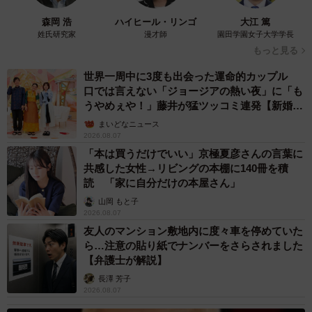
森岡 浩
ハイヒール・リンゴ
大江 篤
姓氏研究家
漫才師
園田学園女子大学学長
もっと見る
世界一周中に3度も出会った運命的カップル
口では言えない「ジョージアの熱い夜」に「も
うやめぇや！」藤井が猛ツッコミ連発【新婚さ
ん】
まいどなニュース
2026.08.07
「本は買うだけでいい」京極夏彦さんの言葉に
共感した女性→リビングの本棚に140冊を積
読 「家に自分だけの本屋さん」
山岡 もと子
2026.08.07
友人のマンション敷地内に度々車を停めていた
ら…注意の貼り紙でナンバーをさらされました
【弁護士が解説】
長澤 芳子
2026.08.07