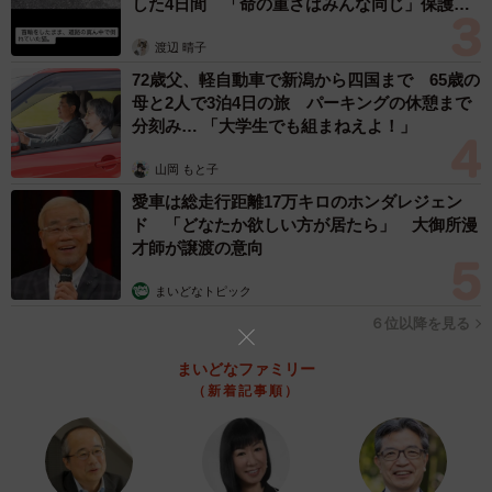
アパレル業界歴15年の知見を活かし、24時間無人の洋服屋
した4日間 「命の重さはみんな同じ」保護団
体代表の訴え
『RELOOP STORE』を全国展開中。物価高の現代だから
渡辺 晴子
こそ「三方良し」の仕組みで、誰もがお手頃価格でおしゃ
72歳父、軽自動車で新潟から四国まで 65歳の
れを楽しめる新しい買い物文化の創出を目指している。
母と2人で3泊4日の旅 パーキングの休憩まで
分刻み… 「大学生でも組まねえよ！」
▽株式会社UPBEAR公式ホームページ
山岡 もと子
https://www.up-bear.com/
愛車は総走行距離17万キロのホンダレジェン
ド 「どなたか欲しい方が居たら」 大御所漫
才師が譲渡の意向
まいどなトピック
６位以降を見る
まいどなファミリー
（新着記事順）