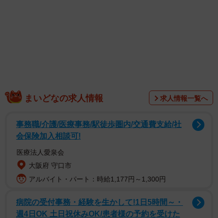
1/1
洗濯物を干してもなんか臭い ※画像はイメージです
まいどなの求人情報
（Beruta/photoAC）
求人情報一覧へ
このような干し方をおこなっていたところ、いつの間にか
事務職/介護/医療事務/駅徒歩圏内/交通費支給/社
お気に入りの色鮮やかな衣類が一気に色あせてしまったの
会保険加入相談可!
です。そのうえ一緒に干していたタオルから嫌な臭いが漂
医療法人愛泉会
ってくるようになり、Aさんは頭を悩ませていました。
大阪府 守口市
アルバイト・パート：時給1,177円～1,300円
病院の受付事務・経験を生かして!1日5時間～・
週4日OK 土日祝休みOK/患者様の予約を受けた