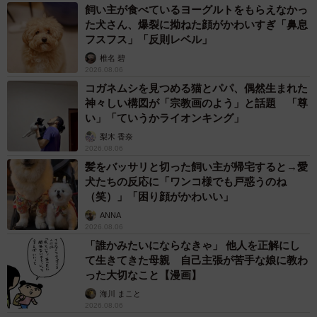
飼い主が食べているヨーグルトをもらえなかっ
た犬さん、爆裂に拗ねた顔がかわいすぎ「鼻息
フスフス」「反則レベル」
椎名 碧
2026.08.06
コガネムシを見つめる猫とパパ、偶然生まれた
神々しい構図が「宗教画のよう」と話題 「尊
い」「ていうかライオンキング」
梨木 香奈
2026.08.06
髪をバッサリと切った飼い主が帰宅すると→愛
犬たちの反応に「ワンコ様でも戸惑うのね
（笑）」「困り顔がかわいい」
ANNA
2026.08.06
「誰かみたいにならなきゃ」 他人を正解にし
て生きてきた母親 自己主張が苦手な娘に教わ
った大切なこと【漫画】
海川 まこと
2026.08.06