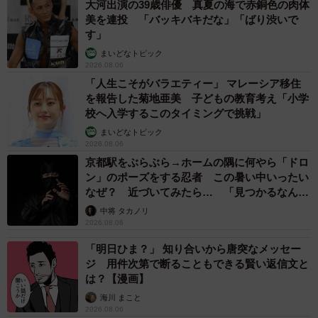
大河出演の39歳俳優 真夏の海で赤銅色の肉体
美を連投 「バッキバキだな」「ばり渋いで
す」
まいどなトピック
2026.08.06
「人生こそがバラエティー」 マレーシア移住
を報告した菊地亜美 子どもの教育考え「小学
校へ入学するこのタイミングで挑戦」
まいどなトピック
2026.08.06
京都駅をぶらぶら→ホームの隅に何やら「ドロ
ン」のポーズをする忍者 この暑い中いったい
なぜ？ 近づいてみたら… 「見つかるなんて
未熟」
中将 タカノリ
2026.08.06
「明日ひま？」 知り合いから唐突なメッセー
ジ 用件次第で断ることもできる賢い返信文と
は？【漫画】
海川 まこと
2026.08.06