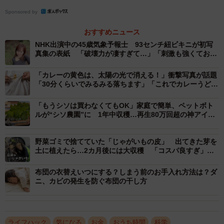
Sponsored by
真夏の洗濯物干しのおすすめは「陰干し」「裏返
し干し」
おすすめニュース
NHK出演中の45歳気象予報士 93センチ紐ビキニが初写
―Aさんの洗濯物トラブルの原因は何なのでしょうか？
真集の表紙 「破壊力が凄すぎて…」「刺激も強くてお姿
が頭から離れません」
おそらく紫外線による「日焼け（退色）」と「生地の脆化
「カレーの黄色は、太陽の光で消える！」衝撃写真が話題
「30分くらいでみるみる落ちます」「これでカレーうどん
（ぜいか：もろくなること）」です。夏の強い紫外線は、
も怖くない」
衣類の染料の分子を破壊してしまうため、お気に入りの色
「もうシソは買わなくてもOK」家庭で簡単、ペットボト
ルが“シソ農園”に 1年中収穫…再生80万回超の神アイデ
鮮やかな洋服があっという間に色あせてしまいます。
ア
野菜ゴミで捨てていた「じゃがいもの皮」 出てきた芽を
また、繊維そのものにもダメージを与えるため、生地がゴ
土に植えたら…2カ月後には大収穫 「コスパ良すぎ」
ワゴワと硬くなったり、傷んで破れやすくなったりして、
「無限ループ嬉しい」動画に大反響
大切な洋服の寿命を縮めてしまいます。
布団の衣替えいつにする？しまう前のお手入れ方法は？ダ
ニ、カビの発生を防ぐ布団の干し方
―タオルや衣類が臭う原因のひとつも、紫外線ということ
でしょうか？
ライフハック
気になる
お金
おうち時間
科学