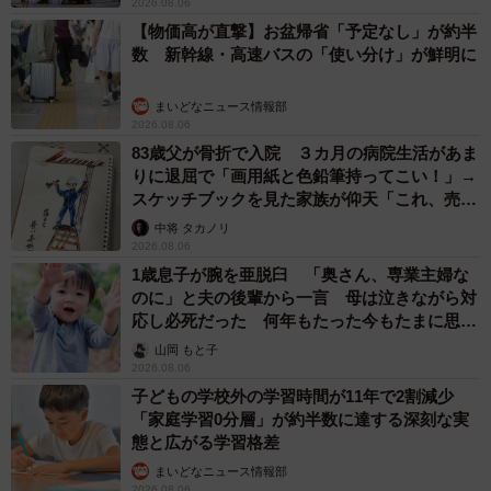
2026.08.06
【物価高が直撃】お盆帰省「予定なし」が約半
数 新幹線・高速バスの「使い分け」が鮮明に
まいどなニュース情報部
2026.08.06
83歳父が骨折で入院 ３カ月の病院生活があま
りに退屈で「画用紙と色鉛筆持ってこい！」→
スケッチブックを見た家族が仰天「これ、売れ
ますよ…」
中将 タカノリ
2026.08.06
1歳息子が腕を亜脱臼 「奥さん、専業主婦な
のに」と夫の後輩から一言 母は泣きながら対
応し必死だった 何年もたった今もたまに思い
出し…
山岡 もと子
2026.08.06
子どもの学校外の学習時間が11年で2割減少
「家庭学習0分層」が約半数に達する深刻な実
態と広がる学習格差
まいどなニュース情報部
2026.08.06