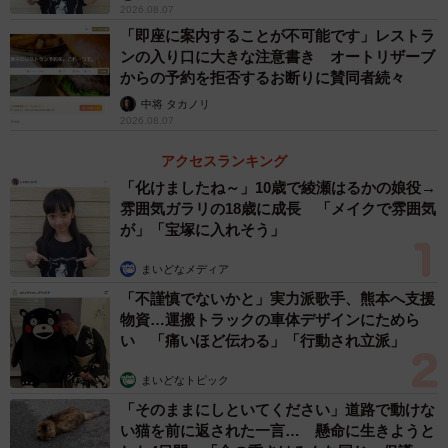
2026.08.07
「即座に案内することが不可能です」レストラ
1番のおすすめは「陰干し」、あるいは「裏返し干し」で
ンの入り口に大きな注意書き オートリザーブ
す。直射日光の当たらない通風の良い日陰に干すのがベス
からの予約を拒否するお断りに賛同者続々
トですが、どうしても日に当たる場所に干す場合は、洋服
中将 タカノリ
を全て「裏返し」にして干してください。これだけで、表
2026.08.07
面の退色や紫外線の直接的なダメージを大幅に防ぐことが
アクセスランキング
できます。
「化けましたね～」10歳で綾瀬はるかの娘役→
雰囲気ガラリの18歳に成長 「メイクで雰囲気
ネット通販で簡単に服が買える時代ですが、お店でお気に
が」「宝塚に入れそう」
入りの一着を見つけた時の幸せな体験は特別なものです。
まいどなメディア
そうして手に入れた大切な洋服を長く愛用するためにも、
「不謹慎でないかと」実力派歌手、熊本へ支援
夏の干し方を少しだけ意識してみていただければ幸いで
物資…運搬トラックの車体デザインにためら
い 「痛いほど伝わる」「行動され立派」
す。
まいどなトピック
◆
中谷駿志（なかたに・しゅんじ） 株式会社UPBEAR
「そのままにしといてください」道路で動けな
代表取締役
い猫を前に返された一言… 懸命に生きようと