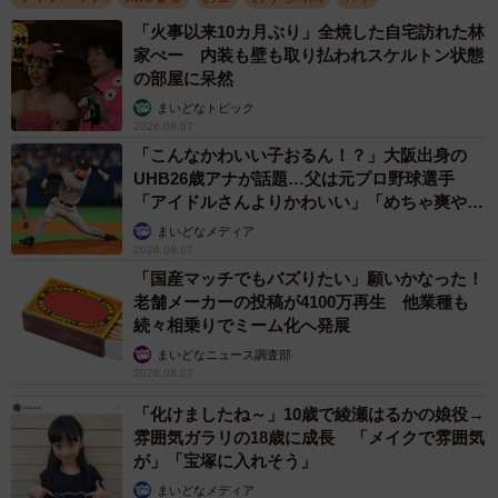
厳密にいうと、直射日光そのものが臭いを生むわけではあ
「火事以来10カ月ぶり」全焼した自宅訪れた林
家ぺー 内装も壁も取り払われスケルトン状態
りません。日光に含まれる紫外線には強い殺菌効果がある
の部屋に呆然
ため、むしろ菌の繁殖を抑えてくれます。
まいどなトピック
2026.08.07
問題なのは、先ほどお伝えした「紫外線による生地の劣
「こんなかわいい子おるん！？」大阪出身の
UHB26歳アナが話題…父は元プロ野球選手
化」です。日光に当てすぎて生地が傷むと、繊維が水分を
「アイドルさんよりかわいい」「めちゃ爽や
吸収・保持しやすくなり、結果として後から汗などの水分
か」
まいどなメディア
を吸った際に雑菌（モラクセラ菌など）が繁殖しやすく、
2026.08.07
悪臭を放つ原因になります。
「国産マッチでもバズりたい」願いかなった！
老舗メーカーの投稿が4100万再生 他業種も
続々相乗りでミーム化へ発展
また、日焼けを恐れるあまり「完全に乾ききる前（生乾
まいどなニュース調査部
き）」に取り込んでしまうことも、雑菌を増やす大きな原
2026.08.07
因になります。
「化けましたね～」10歳で綾瀬はるかの娘役→
雰囲気ガラリの18歳に成長 「メイクで雰囲気
―衣類の色あせや生地の傷みを防ぐ干し方を教えてくださ
が」「宝塚に入れそう」
い
まいどなメディア