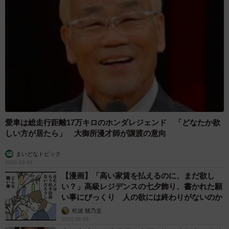
愛車は総走行距離17万キロのホンダレジェンド 「どなたか欲
しい方が居たら」 大御所漫才師が譲渡の意向
まいどなトピック
2026.08.06
【漫画】「高い家賃を払えるのに、まだ欲し
い？」高級レジデンスの七夕飾り、書かれた願
い事にびっくり 人の欲には終わりがないのか
松波 穂乃圭
2026.08.06