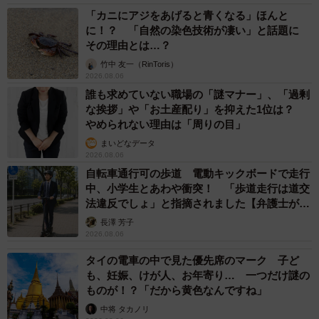
「カニにアジをあげると青くなる」ほんと
に！？ 「自然の染色技術が凄い」と話題に
その理由とは…？
竹中 友一（RinToris）
2026.08.06
誰も求めていない職場の「謎マナー」、「過剰
な挨拶」や「お土産配り」を抑えた1位は？
やめられない理由は「周りの目」
まいどなデータ
2026.08.06
自転車通行可の歩道 電動キックボードで走行
中、小学生とあわや衝突！ 「歩道走行は道交
法違反でしょ」と指摘されました【弁護士が解
説】
長澤 芳子
2026.08.06
タイの電車の中で見た優先席のマーク 子ど
も、妊娠、けが人、お年寄り… 一つだけ謎の
ものが！？「だから黄色なんですね」
中将 タカノリ