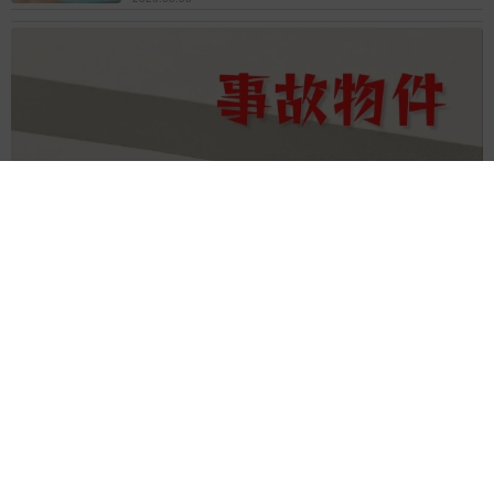
「事故物件」という言葉のイメージにとらわれていませんか？
不動産業者が語る「物件の可能性」を閉ざさないために必要な
こと
平藤 清刀
2026.08.06
東京・千代田区の中央線高架に心ない落書き
歴史ある昌平橋架道橋の被害に怒りの声 「何
も分かってないし、センスも古い」「罰則強化
して」
中将 タカノリ