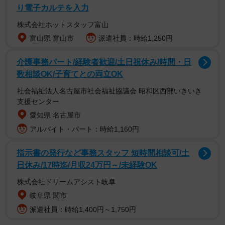
り電子カルテを入力
株式会社ホットスタッフ富山
富山県 富山市
派遣社員：時給1,250円
介護事務パート/経験者歓迎/土日祝休み/時間・日
数相談OK/子育てとの両立OK
社会福祉法人名古屋市社会福祉協議会 昭和区西部いきいき
支援センター
この悩みを同僚に相談してみると、同僚も同じような悩み
愛知県 名古屋市
を抱えており、乾燥機を使うようになったと言いました。
アルバイト・パート：時給1,160円
これを聞いたAさんは「これだけのために洗濯機買い替えな
んてできない！」と途方に暮れてしまいます。
指示書の発行など事務スタッフ 短時間相談可/土
日休み/17時迄/月収24万円～/未経験OK
では、このような洗濯物トラブルを防ぐ方法は、乾燥機の
株式会社ドリームアシスト岐阜
使用以外にないのでしょうか。無人の衣料品販売店
岐阜県 関市
『RELOOP STORE』を全国展開する、株式会社UPBEAR
派遣社員：時給1,400円～1,750円
の代表取締役・中谷駿志さんに話を聞きました。