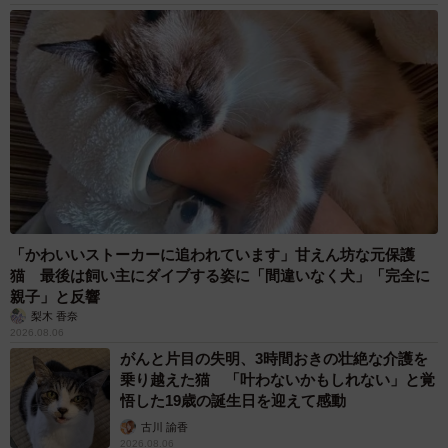
「かわいいストーカーに追われています」甘えん坊な元保護
猫 最後は飼い主にダイブする姿に「間違いなく犬」「完全に
親子」と反響
梨木 香奈
2026.08.06
がんと片目の失明、3時間おきの壮絶な介護を
乗り越えた猫 「叶わないかもしれない」と覚
悟した19歳の誕生日を迎えて感動
古川 諭香
2026.08.06