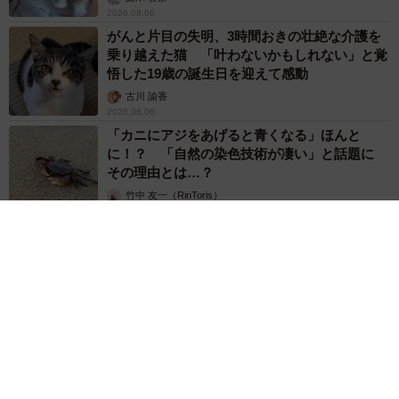
2026.08.06
がんと片目の失明、3時間おきの壮絶な介護を
乗り越えた猫 「叶わないかもしれない」と覚
悟した19歳の誕生日を迎えて感動
古川 諭香
2026.08.06
「カニにアジをあげると青くなる」ほんと
に！？ 「自然の染色技術が凄い」と話題に
その理由とは…？
竹中 友一（RinToris）
2026.08.06