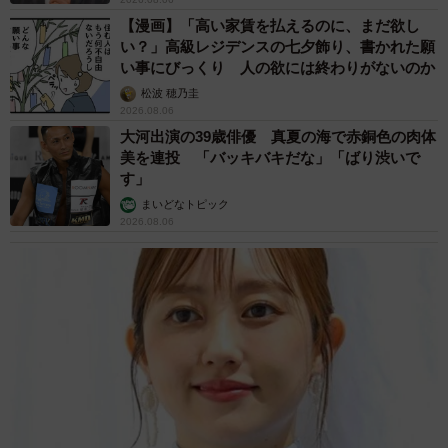
たアドバイスを聞いたところ、「家庭菜園や野菜作りは本
【漫画】「高い家賃を払えるのに、まだ欲し
い？」高級レジデンスの七夕飾り、書かれた願
当に奥が深く、土や環境、お手入れによって大きく変わり
い事にびっくり 人の欲には終わりがないのか
ます。今回のじゃがいもで言えば、芽や皮が緑色に変色し
松波 穂乃圭
ている部分に『ソラニン』が含まれる可能性があります」
2026.08.06
と注意を呼びかけます。
大河出演の39歳俳優 真夏の海で赤銅色の肉体
美を連投 「バッキバキだな」「ばり渋いで
す」
ソラニンは、大量に摂取すると食中毒の原因となる天然毒
まいどなトピック
素です。市販のじゃがいもは農家などが適切に栽培管理を
2026.08.06
しているため一般的に毒素の濃度は低く保たれています
が、家庭菜園では扱いに注意しないと毒素を多く含むじゃ
がいもができてしまうことも。じゃがいもが熟してから収
穫する、傷をつけないようにする。また食べる際は、芽や
その周辺、緑色の部分は取り除き、皮をしっかりむくなど
の対策が重要です。（参考：
農林水産省｜じゃがいもによ
る食中毒を予防するために
）