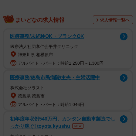
動画を投稿したのは、つりきっぷさん（@KIPP）です。芝
まいどなの求人情報
求人情報一覧へ
生の育て方や土壌改良の仕方など、家庭で自然を楽しむ様
子を配信するYouTubeチャンネルを運営しています。
医療事務/未経験OK・ブランクOK
医療法人社団孝仁会平井クリニック
もともとは家で簡単にできる堆肥作りの様子を記録してい
神奈川県 相模原市
たところ、思いがけず皮からじゃがいもが芽を出したのを
アルバイト・パート：時給1,250円～1,300円
発見。そこで「皮からじゃがいもを育てる」ことを思いつ
いたといいます。つりきっぷさんに実際に育ててみた様子
医療事務/徳島市民病院/主夫・主婦活躍中
について聞きました。
株式会社ソラスト
徳島県 徳島市
アルバイト・パート：時給1,046円
初年度年収例540万円、カンタン自動車製造でし
っかり稼ぐ! toyota kyushu
NEW