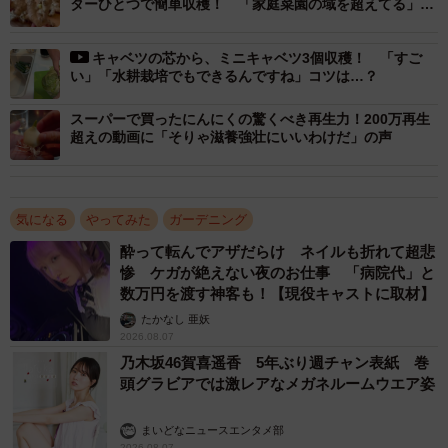
ターひとつで簡単収穫！ 「家庭菜園の域を超えてる」動
画に驚きの声 その育て方とは？
キャベツの芯から、ミニキャベツ3個収穫！ 「すご
い」「水耕栽培でもできるんですね」コツは…？
スーパーで買ったにんにくの驚くべき再生力！200万再生
超えの動画に「そりゃ滋養強壮にいいわけだ」の声
2/6
ペラペラの皮から出たじゃがいもの芽／つりきっぷさん（@KIPP）提供
気になる
やってみた
ガーデニング
酔って転んでアザだらけ ネイルも折れて超悲
「最初は偶然で、大きく育ってからじゃがいもと気づきま
惨 ケガが絶えない夜のお仕事 「病院代」と
した」
数万円を渡す神客も！【現役キャストに取材】
たかなし 亜妖
2年前、家庭から出た野菜ゴミをコンポストに入れて分解す
2026.08.07
る様子をタイムラプスで撮影していたつりきっぷさん。透
乃木坂46賀喜遥香 5年ぶり週チャン表紙 巻
頭グラビアでは激レアなメガネルームウエア姿
明の容器で撮影を続けていたところ、「ある変化」に気づ
いたといいます。
まいどなニュースエンタメ部
2026.08.07