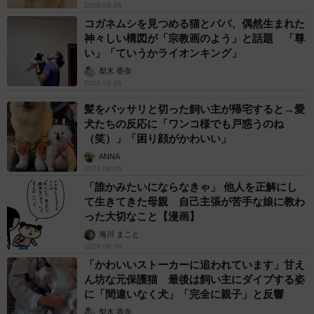
2026.08.06
コガネムシを見つめる猫とパパ、偶然生まれた
神々しい構図が「宗教画のよう」と話題 「尊
い」「ていうかライオンキング」
梨木 香奈
2026.08.06
髪をバッサリと切った飼い主が帰宅すると→愛
犬たちの反応に「ワンコ様でも戸惑うのね
（笑）」「困り顔がかわいい」
ANNA
2026.08.06
「誰かみたいにならなきゃ」 他人を正解にし
て生きてきた母親 自己主張が苦手な娘に教わ
った大切なこと【漫画】
海川 まこと
2026.08.06
「かわいいストーカーに追われています」甘え
ん坊な元保護猫 最後は飼い主にダイブする姿
に「間違いなく犬」「完全に親子」と反響
梨木 香奈