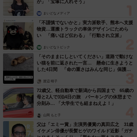
が」「宝塚に入れそう」
まいどなメディア
「不謹慎でないかと」実力派歌手、熊本へ支援
物資…運搬トラックの車体デザインにためら
い 「痛いほど伝わる」「行動され立派」
まいどなトピック
「そのままにしといてください」道路で動けな
い猫を前に返された一言… 懸命に生きようと
した4日間 「命の重さはみんな同じ」保護団
体代表の訴え
渡辺 晴子
72歳父、軽自動車で新潟から四国まで 65歳の
3/6
母と2人で3泊4日の旅 パーキングの休憩まで
分刻み… 「大学生でも組まねえよ！」
分解が進む一方、芽が出るじゃがいも／つりきっぷさん（@KIPP）提供
山岡 もと子
「雑草などを取り除いている時に、じゃがいもの皮から芽
父は「エミー賞」主演男優賞の真田広之 31歳
が出ているのを発見しました。その瞬間、以前にも廃棄し
イケメン俳優が長髪ヒゲのワイルド近影「ガチ
た皮から偶然にじゃがいもが育ったことを思い出し、今回