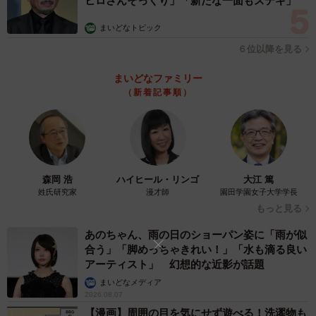
ヒロさんそっくり」「新たな一面もステキ」
は捨てずに育ててみようと思ったんです」
まいどなトピック
６位以降を見る
過去に種芋からじゃがいもを栽培した経験があったつりき
っぷさんですが、「発芽には芽が必要なことは知っていま
まいどなファミリー
した。でも、あの薄い皮から発芽したのは本当に驚きでし
（新着記事順）
た」と当時を振り返ります。
森岡 浩
ハイヒール・リンゴ
大江 篤
姓氏研究家
漫才師
園田学園女子大学学長
もっと見る
あのちゃん、雨の日のショーパン姿に「雨が似
合う」「脚めっちゃきれい！」「水も滴る良い
アーティスト」 幻想的な近影が話題
まいどなメディア
2026.08.07
【漫画】周囲の目を気にせず遊べる！洗濯物も