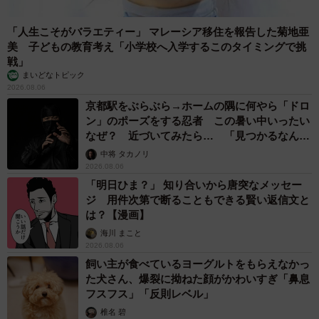
「まずは簡単なレタスやネギから小さく始めて、少しずつ
道具や土作り、育て方を調べながら無理せず楽しむことが
「人生こそがバラエティー」 マレーシア移住を報告した菊地亜
美 子どもの教育考え「小学校へ入学するこのタイミングで挑
大切だと思います。家族全員で取り組める趣味の1つになれ
戦」
ば嬉しいです」
まいどなトピック
2026.08.06
京都駅をぶらぶら→ホームの隅に何やら「ドロ
ン」のポーズをする忍者 この暑い中いったい
なぜ？ 近づいてみたら… 「見つかるなんて
未熟」
中将 タカノリ
2026.08.06
「明日ひま？」 知り合いから唐突なメッセー
ジ 用件次第で断ることもできる賢い返信文と
は？【漫画】
海川 まこと
2026.08.06
飼い主が食べているヨーグルトをもらえなかっ
た犬さん、爆裂に拗ねた顔がかわいすぎ「鼻息
フスフス」「反則レベル」
椎名 碧