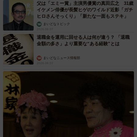
父は「エミー賞」主演男優賞の真田広之 31歳
イケメン俳優が長髪ヒゲのワイルド近影「ガチ
ヒロさんそっくり」「新たな一面もステキ」
まいどなトピック
2026.08.07
退職金を運用に回せる人は何が違う？ 「退職
金額の多さ」より重要な“ある経験”とは
まいどなニュース情報部
5/6
2026.08.07
掘り起こすと立派なじゃがいもが！／つりきっぷさん（@KIPP）提供
大きな手間をかけずに育ったという今回のじゃがいも。そ
れでも収穫できたことで、野菜の再生栽培について改めて
考えるきっかけになったそうです。
「実は知られていないだけで、家庭菜園で再生できる野菜
は他にもたくさんあります。こうした家庭栽培が、最近の
猛暑や物価高による野菜の価格高騰への対策のひとつにな