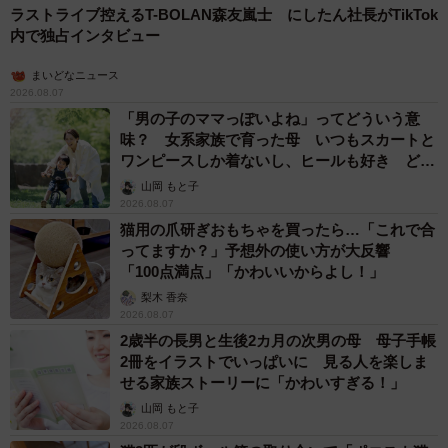
ラストライブ控えるT-BOLAN森友嵐士 にしたん社長がTikTok
内で独占インタビュー
4/6
まいどなニュース
プランターに植え替えて2カ月、大きく育ったじゃがいも／つりきっぷさ
2026.08.07
ん（@KIPP）提供
「男の子のママっぽいよね」ってどういう意
味？ 女系家族で育った母 いつもスカートと
芽が出てからは、2カ月間かけて育て、見事に収穫に成功し
ワンピースしか着ないし、ヒールも好き どの
ました。しかし、当初から収穫を狙っていたわけではなか
へんが…
山岡 もと子
ったといいます。
2026.08.07
猫用の爪研ぎおもちゃを買ったら…「これで合
ってますか？」予想外の使い方が大反響
「狙って発芽させたわけではなかったので、栽培の適期で
「100点満点」「かわいいからよし！」
はなかったし、虫の被害も心配でした。ダメ元だったの
梨木 香奈
で、あまり期待はせず基本は放置でした」
2026.08.07
2歳半の長男と生後2カ月の次男の母 母子手帳
2冊をイラストでいっぱいに 見る人を楽しま
せる家族ストーリーに「かわいすぎる！」
山岡 もと子
2026.08.07