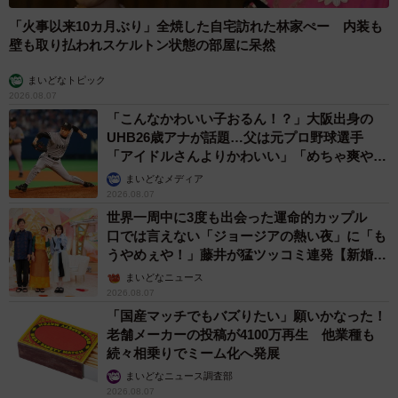
るのではないかと思いました」
「火事以来10カ月ぶり」全焼した自宅訪れた林家ぺー 内装も
壁も取り払われスケルトン状態の部屋に呆然
まいどなトピック
2026.08.07
「こんなかわいい子おるん！？」大阪出身の
UHB26歳アナが話題…父は元プロ野球選手
「アイドルさんよりかわいい」「めちゃ爽や
か」
まいどなメディア
2026.08.07
世界一周中に3度も出会った運命的カップル
口では言えない「ジョージアの熱い夜」に「も
うやめぇや！」藤井が猛ツッコミ連発【新婚さ
ん】
まいどなニュース
2026.08.07
「国産マッチでもバズりたい」願いかなった！
老舗メーカーの投稿が4100万再生 他業種も
続々相乗りでミーム化へ発展
まいどなニュース調査部
6/6
2026.08.07