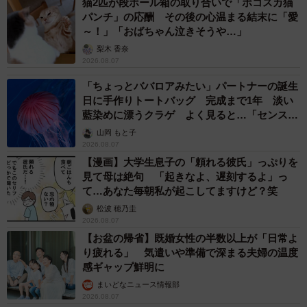
猫2匹が段ボール箱の取り合いで「ポコスカ猫
パンチ」の応酬 その後の心温まる結末に「愛
～！」「おばちゃん泣きそうや…」
梨木 香奈
2026.08.07
「ちょっとババロアみたい」パートナーの誕生
日に手作りトートバッグ 完成まで1年 淡い
藍染めに漂うクラゲ よく見ると…「センスす
ごい」
山岡 もと子
2026.08.07
【漫画】大学生息子の「頼れる彼氏」っぷりを
見て母は絶句 「起きなよ、遅刻するよ」っ
て…あなた毎朝私が起こしてますけど？笑
松波 穂乃圭
2026.08.07
【お盆の帰省】既婚女性の半数以上が「日常よ
り疲れる」 気遣いや準備で深まる夫婦の温度
感ギャップ鮮明に
まいどなニュース情報部
2026.08.07