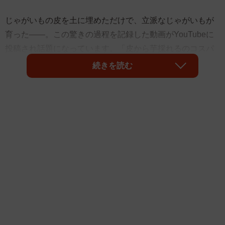
じゃがいもの皮を土に埋めただけで、立派なじゃがいもが
育った――。この驚きの過程を記録した動画がYouTubeに
投稿され話題になっています。「皮から芋採れるのコスパ
良すぎだろ」「スゴい！勉強になります！」「この無限ル
続きを読む
ープは嬉しい」といった声が相次ぎ、再生回数は245万回に
達しています。