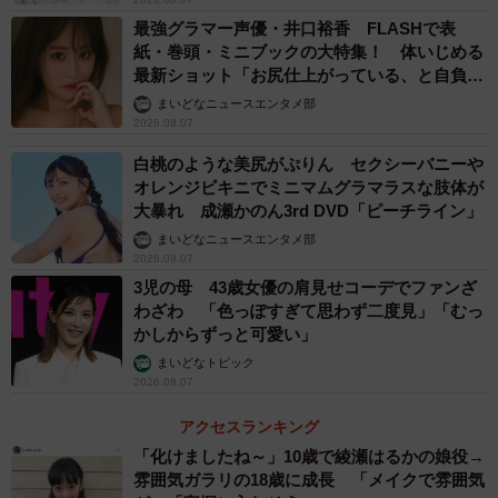
最強グラマー声優・井口裕香 FLASHで表
紙・巻頭・ミニブックの大特集！ 体いじめる
最新ショット「お尻仕上がっている、と自負し
ています」「いくつになっても理想の身体でい
まいどなニュースエンタメ部
たい」
2026.08.07
白桃のような美尻がぷりん セクシーバニーや
オレンジビキニでミニマムグラマラスな肢体が
大暴れ 成瀬かのん3rd DVD「ピーチライン」
まいどなニュースエンタメ部
2026.08.07
3児の母 43歳女優の肩見せコーデでファンざ
わざわ 「色っぽすぎて思わず二度見」「むっ
かしからずっと可愛い」
まいどなトピック
2026.08.07
アクセスランキング
「化けましたね～」10歳で綾瀬はるかの娘役→
雰囲気ガラリの18歳に成長 「メイクで雰囲気