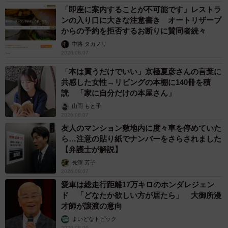
「即座に案内することが不可能です」レストラ
収穫したじゃがいもで作ったじゃがバター／つりきっぷさん（@KIPP）
ンの入り口に大きな注意書き オートリザーブ
提供
からの予約を拒否するお断りに賛同者続々
普段捨ててしまう皮やヘタなどが“再利用できる資源”になる
中将 タカノリ
2026.08.07
という意識の変化も。食や環境に対する見方が広がったと
「本は買うだけでいい」京極夏彦さんの言葉に
いいます。
共感した女性→リビングの本棚に140冊を積
読 「家に自分だけの本屋さん」
「『やってみたい』というコメントをたくさんいただきま
山岡 もと子
した。経済的な理由やゴミの削減だけでなく、野菜を自分
2026.08.07
で育てる楽しさを求めている方が多いと感じました」
友人のマンション敷地内に度々車を停めていた
ら…注意の貼り紙でナンバーをさらされました
【弁護士が解説】
これまでもコンポストから発芽したミニトマトやカボチ
長澤 芳子
ャ、メロンを育てたことがあるというつりきっぷさん。じ
2026.08.07
ゃがいも以外にも、さまざまな野菜の再生栽培に挑戦して
愛車は総走行距離17万キロのホンダレジェン
ド 「どなたか欲しい方が居たら」 大御所漫
いるようです。
才師が譲渡の意向
まいどなトピック
最後に、これから家庭菜園を始めてみたいという人へ向け
2026.08.06