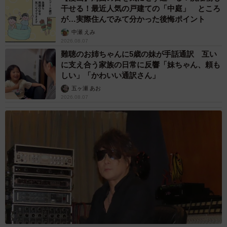
干せる！最近人気の戸建ての「中庭」 ところ
が…実際住んでみて分かった後悔ポイント
中瀬 えみ
2026.08.07
難聴のお姉ちゃんに5歳の妹が手話通訳 互い
に支え合う家族の日常に反響「妹ちゃん、頼も
しい」「かわいい通訳さん」
五ヶ瀬 あお
2026.08.07