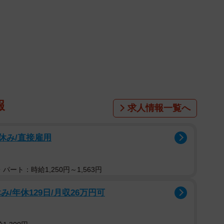
現場向けに、宅配弁当の検索・注文サービス「くるめし
2万1000種類の弁当を掲載しています。
72円のサーモン弁当
によるインターネット投票をもとに296種類から10候
どから選ばれた4人の審査委員が実際に試食し、大賞1商
しました。
報
求人情報一覧へ
祝休み/直接雇用
パート：時給1,250円～1,563円
/年休129日/月収26万円可