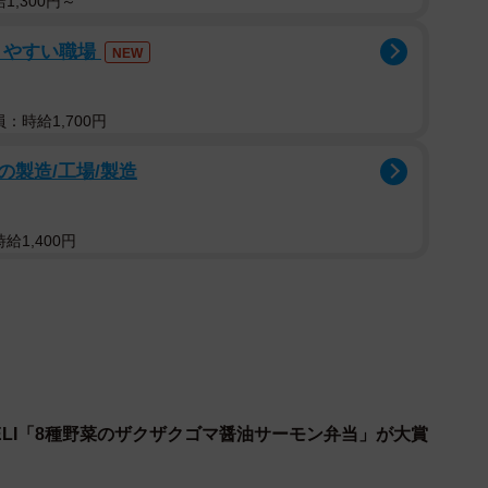
1,300円～
りやすい職場
NEW
：時給1,700円
製造/工場/製造
2/11
ボ「絶品！塚だまタルタル若鶏のチキン南蛮弁当（税込970円）」
給1,400円
 DELI「8種野菜のザクザクゴマ醤油サーモン弁当」が大賞