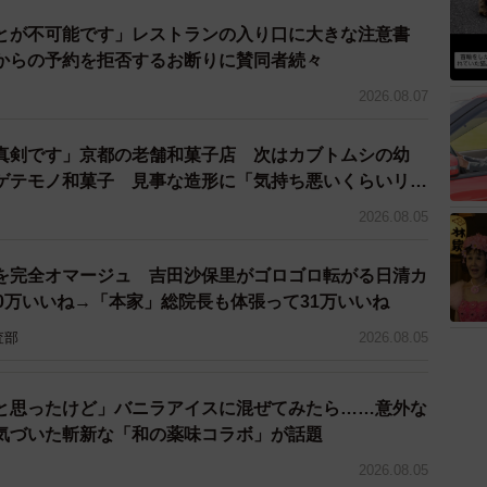
」と、弁当業界を取り巻く厳しい環境についても語りま
とが不可能です」レストランの入り口に大きな注意書
からの予約を拒否するお断りに賛同者続々
受賞し、3回目で初の大賞となりました。価格も第1回の
2026.08.07
の972円へと上昇していますが、物価高騰が続く中でも
真剣です」京都の老舗和菓子店 次はカブトムシの幼
ゲテモノ和菓子 見事な造形に「気持ち悪いくらいリア
の中島信也氏は、「1000円を切っている価格でありな
2026.08.05
入っています。そうした思いが非常に高いレベルでバラ
れた理由だと思います」と評価しました。過去2回の大
を完全オマージュ 吉田沙保里がゴロゴロ転がる日清カ
の「ビーフカレー」、第2回は喜山飯店の「お弁当A」
0万いいね→「本家」総院長も体張って31万いいね
査部
2026.08.05
と思ったけど」バニラアイスに混ぜてみたら……意外な
気づいた斬新な「和の薬味コラボ」が話題
2026.08.05