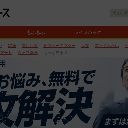
もふもふ
ライフハック
い
家族
気になる
ビフォーアフター
災害
買ってみたい
アート
ウェブ漫画
もっと見る