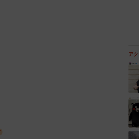
アク
4/11
界賞】三代目玄「銀鮭 海苔弁（税込1,274円）」
ELI（ソミーズデリ）の「8種野菜のザクザクゴマ醤油サー
S DELIを運営する澤井一隆氏は、「ロケ弁専門店として
だくことができ、誠にありがとうございます。非常に光
米や原材料の価格高騰など、私たちの会社を苦しめてい
こられたのは、このロケ弁大賞にノミネートされること
ビ