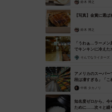
鈴木 博之
【写真】金賞に選ば
鈴木 博之
「うわぁ…ラーメン
でキンキンに冷えた
そんでなライターズ
【金賞】【広告・映像業界賞】
アメリカのスーパー
段は凄すぎる」「こ
中将 タカノリ
知名度ゼロから、今
ために……次々と繰