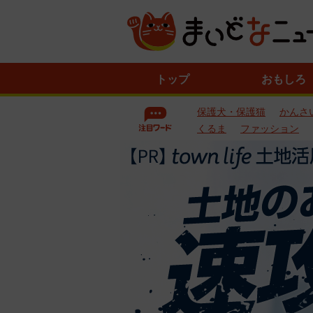
ニ
トップ
おもしろ
ュ
ー
保護犬・保護猫
かんさ
ス
一
くるま
ファッション
覧