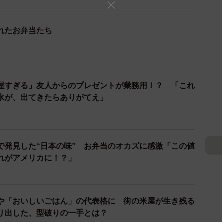
れたお弁当たち
屋すぎる」友人からのプレゼントが業務用！？ 「これ
水が、出てきたらありがてえ」
3/11
三代目千代谷「鶏の竜田揚げ弁当（税込1180円）」
で発見した“日本の味” お弁当のオカズに感激「この値
れがアメリカに！？」
や「おいしいごはん」の代表格に 街の米屋が生き残る
り出した、型破りの一手とは？