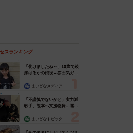
セスランキング
「化けましたね～」10歳で綾
瀬はるかの娘役→雰囲気ガラ
リの18歳に成長 「メイクで
雰囲気が」「宝塚に入れそ
まいどなメディア
う」
「不謹慎でないかと」実力派
歌手、熊本へ支援物資…運搬
トラックの車体デザインにた
めらい 「痛いほど伝わる」
まいどなトピック
「行動され立派」
「そのままにしといてくださ