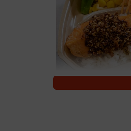
【大賞】SOMY’S DELI「
テレビ番組やCM、映画、イベント
場を食の力で支えるロケ弁と弁当店を
10日の「ロケ弁の日」に東京都内