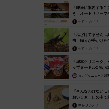
が本当に励みになっていたからです
「即座に案内するこ
した。
き オートリザーブ
実は同商品は第1回、第2回で金賞を
中将 タカノリ
864円から、第2回の888円、今回
1000円以下を維持しています。
「ふざけてません…
虫 職人が手がけた
ル」
審査委員長を務めたCMディレクター
中将 タカノリ
がら、健康を考えた野菜もたくさん
ンスされている。それが大賞に選ば
「城本クリニック」
賞を見ると、第1回はオーベルジーヌ
ップヌードルCMが2
が受賞しています。
まいどなニュース調
「そんなわけない…
おいしさ 口の中で
中将 タカノリ