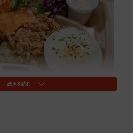
続きを読む
1/11
8種野菜のザクザクゴマ醤油サーモン弁当（税込972円）」
の制作現場で欠かせない存在が「ロケ弁」です。撮影現
表彰する「第3回 日本ロケ弁大賞」の授賞式が、6月
で開催されました。主催する株式会社くるめしは、映像・