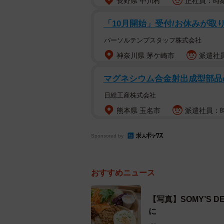
長野県 中川村
正社員：時給
「10月開始」受付/お休みが取
パーソルテンプスタッフ株式会社
神奈川県 茅ケ崎市
派遣社員
マグネシウム合金射出成型部品の
日総工産株式会社
【金賞】【TV業界賞】塚田農場おべんとラ
熊本県 玉名市
派遣社員：時
Sponsored by
おすすめニュース
【写真】SOMY’S
に