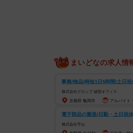
テレビ制作やイベントなど各種制作
弁当」を運営しており、約950店舗・
ロケ弁の頂点に選ばれたのは9
今回のロケ弁大賞では、ロケ弁利用者
補を選出。広告業界やテレビ業界な
品、金賞9商品、業界賞3商品を決定
まいどなの求人情
事務/検品/時短1日5時間/土日
株式会社グロップ 綾部オフィス
京都府 亀岡市
アルバイト・
電子部品の製造/日勤・土日祝休み
株式会社平山