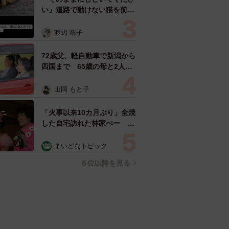
い」道路で動けない猫を前に
返された一言… 懸命に生き
ようとした4日間 「命の重
渡辺 晴子
さはみんな同じ」保護団体代
表の訴え
72歳父、軽自動車で新潟から
四国まで 65歳の母と2人で
3泊4日の旅 パーキングの休
憩まで分刻み… 「大学生で
山岡 もと子
も組まねえよ！」
「火事以来10カ月ぶり」全焼
した自宅訪れた林家ぺー 内
装も壁も取り払われスケルト
ン状態の部屋に呆然
まいどなトピック
６位以降を見る