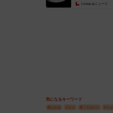
Lmaga.jpニュース
【金賞】【イベント・ライブ業
大賞に選ばれたのは、SOMY’S D
モン弁当（税込972円）」。SOMY’
作った会社で、このような賞をいた
気になるキーワード
栄です。コロナに始まり、最近では
ることは事実です。それでも続けて
気になる
グルメ
買ってみたい
テレ