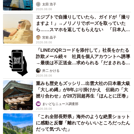
太田 浩子
2026.08.06
エジプトで自撮りしていたら、ガイドが「撮り
ますよ！」→ノリノリでポーズを取っていた
ら……スマホを返してもらえない 「日本人は
カモ代表かも」「私は6時間で3万円払った」
宮前 晶子
2026.08.06
「LINEのQRコードを添付して」社長をかたる
詐欺メール続々 社員を個人アカウントへ誘導
→最後は不正送金…求められる「だまされる前
提」の対策
井二 かける
2026.08.06
重みも歴史もズッシリ…出雲大社の日本最大級
「大しめ縄」が8年ぶり掛けかえ 伝統の「大
撚り合わせ」が28万回超再生「ほんとに圧巻」
まいどなニュース調査部
2026.08.06
「これ全部長野県」海外のような絶景ショット
に感動と反響「離れてからいいところだったん
だって気づいた」