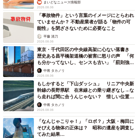
まいどなニュース情報部
2026.08.06
「事故物件」という言葉のイメージにとらわれ
ていませんか？ 不動産業者が語る「物件の可
能性」を閉ざさないために必要なこと
平藤 清刀
2026.08.06
東京・千代田区の中央線高架に心ない落書き
歴史ある昌平橋架道橋の被害に怒りの声 「何
も分かってないし、センスも古い」「罰則強化
して」
中将 タカノリ
2026.08.06
もしかすると「下山ダッシュ」 リニア中央新
幹線の長野県駅 在来線との乗り継ぎなし→な
ら走れば間に合うんじゃない？ 惜しい位置関
係が反響
中将 タカノリ
2026.08.06
「なんじゃこりゃ！」「ロボ？」大阪・梅田に
そびえる物体の正体は？ 昭和の遺産を調査し
てみた結果…