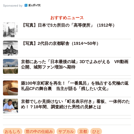
Sponsored by
単著として3冊目となる本書は2部構成で、第1部では、江戸
おすすめニュース
時代の小便桶が、開国後に京都を訪れる外国人の目を意識
【写真】日本で3カ所目の「高等便所」（1912年）
して囲い付きの公衆トイレへ発展したことを解説。
1912（明治45）年には日本で3カ所目の「高等便所」（有
【写真】2代目の京都駅舎（1914〜50年）
料トイレ）が初代京都駅に設置され、1914（大正3）年開
業の2代目駅舎には当時最先端の水洗トイレや汚水処理施設
が設けられていたことも紹介している。
京都にあった「日本最後の城」3Dでよみがえる VR動画
公開、城郭ファン増加へ期待
築100年京町家を再生！「一番風呂」を独占する究極の返
礼品CFの舞台裏 当主が語る「残したい文化」
京都でしか見掛けない「町名表示付き」看板、一体何のた
め！？18年間、調査続けた男性の見解とは
おもしろ
世の中の仕組み
サブカル
京都
ひと