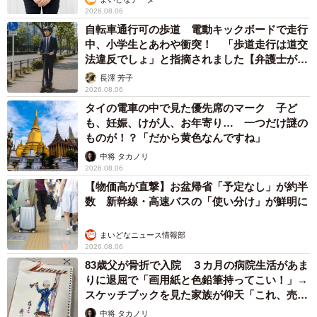
2026.08.06
自転車通行可の歩道 電動キックボードで走行
中、小学生とあわや衝突！ 「歩道走行は道交
法違反でしょ」と指摘されました【弁護士が解
説】
長澤 芳子
2026.08.06
タイの電車の中で見た優先席のマーク 子ど
も、妊娠、けが人、お年寄り… 一つだけ謎の
ものが！？「だから黄色なんですね」
中将 タカノリ
2026.08.06
【物価高が直撃】お盆帰省「予定なし」が約半
数 新幹線・高速バスの「使い分け」が鮮明に
まいどなニュース情報部
2026.08.06
83歳父が骨折で入院 ３カ月の病院生活があま
りに退屈で「画用紙と色鉛筆持ってこい！」→
スケッチブックを見た家族が仰天「これ、売れ
ますよ…」
中将 タカノリ