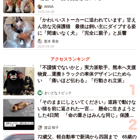
ANNA
2026.08.06
「かわいいストーカーに追われています」甘え
ん坊な元保護猫 最後は飼い主にダイブする姿
に「間違いなく犬」「完全に親子」と反響
梨木 香奈
2026.08.06
アクセスランキング
「不謹慎でないかと」実力派歌手、熊本へ支援
物資…運搬トラックの車体デザインにためら
い 「痛いほど伝わる」「行動され立派」
まいどなトピック
「そのままにしといてください」道路で動けな
い猫を前に返された一言… 懸命に生きようと
した4日間 「命の重さはみんな同じ」保護団
体代表の訴え
渡辺 晴子
72歳父、軽自動車で新潟から四国まで 65歳の