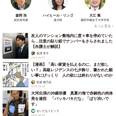
森岡 浩
ハイヒール・リンゴ
大江 篤
姓氏研究家
漫才師
園田学園女子大学学長
もっと見る
友人のマンション敷地内に度々車を停めていた
ら…注意の貼り紙でナンバーをさらされました
【弁護士が解説】
長澤 芳子
2026.08.07
【漫画】「高い家賃を払えるのに、まだ欲し
い？」高級レジデンスの七夕飾り、書かれた願
い事にびっくり 人の欲には終わりがないのか
松波 穂乃圭
2026.08.06
大河出演の39歳俳優 真夏の海で赤銅色の肉体
美を連投 「バッキバキだな」「ばり渋いで
す」
まいどなトピック
2026.08.06