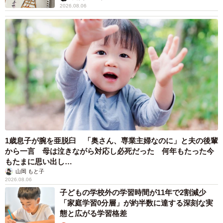
2026.08.06
1歳息子が腕を亜脱臼 「奥さん、専業主婦なのに」と夫の後輩
から一言 母は泣きながら対応し必死だった 何年もたった今
もたまに思い出し…
山岡 もと子
2026.08.06
子どもの学校外の学習時間が11年で2割減少
「家庭学習0分層」が約半数に達する深刻な実
態と広がる学習格差