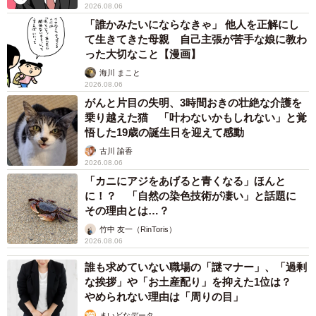
2026.08.06
「誰かみたいにならなきゃ」 他人を正解にし
て生きてきた母親 自己主張が苦手な娘に教わ
った大切なこと【漫画】
海川 まこと
2026.08.06
がんと片目の失明、3時間おきの壮絶な介護を
乗り越えた猫 「叶わないかもしれない」と覚
悟した19歳の誕生日を迎えて感動
古川 諭香
2026.08.06
「カニにアジをあげると青くなる」ほんと
に！？ 「自然の染色技術が凄い」と話題に
その理由とは…？
竹中 友一（RinToris）
2026.08.06
誰も求めていない職場の「謎マナー」、「過剰
な挨拶」や「お土産配り」を抑えた1位は？
やめられない理由は「周りの目」
まいどなデータ