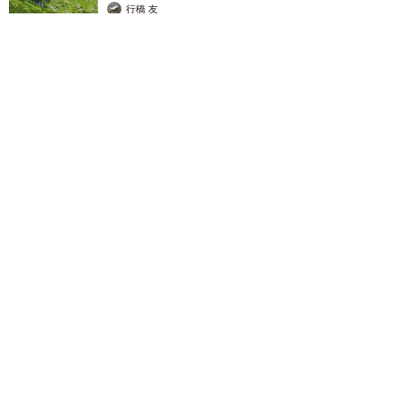
行橋 友
2026.08.06
「ミステリーの女王」と呼ばれた作家の娘は「2時間サスペンス
の女王」 聞いていたのと違う血液型に「私は誰の子なの？」
【徹子の部屋】
まいどなニュース
2026.08.06
「わぁ…姐さん…」「永遠にお美しい」 大女
優岩下志麻さん、写真家のインスタに登場