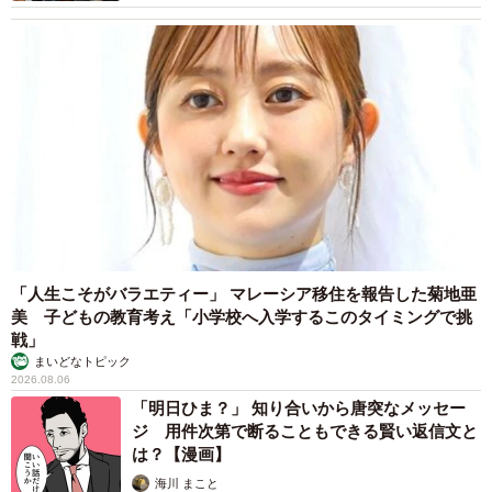
「人生こそがバラエティー」 マレーシア移住を報告した菊地亜
美 子どもの教育考え「小学校へ入学するこのタイミングで挑
戦」
まいどなトピック
2026.08.06
「明日ひま？」 知り合いから唐突なメッセー
ジ 用件次第で断ることもできる賢い返信文と
は？【漫画】
海川 まこと