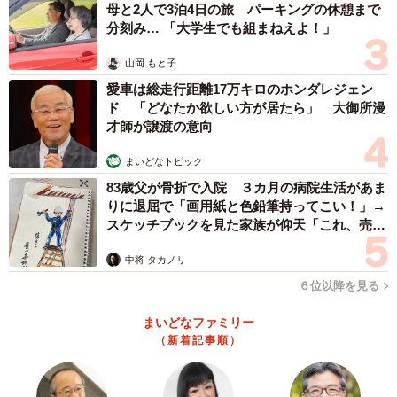
母と2人で3泊4日の旅 パーキングの休憩まで
分刻み… 「大学生でも組まねえよ！」
山岡 もと子
愛車は総走行距離17万キロのホンダレジェン
ド 「どなたか欲しい方が居たら」 大御所漫
才師が譲渡の意向
まいどなトピック
83歳父が骨折で入院 ３カ月の病院生活があま
りに退屈で「画用紙と色鉛筆持ってこい！」→
スケッチブックを見た家族が仰天「これ、売れ
ますよ…」
中将 タカノリ
６位以降を見る
まいどなファミリー
（新着記事順）