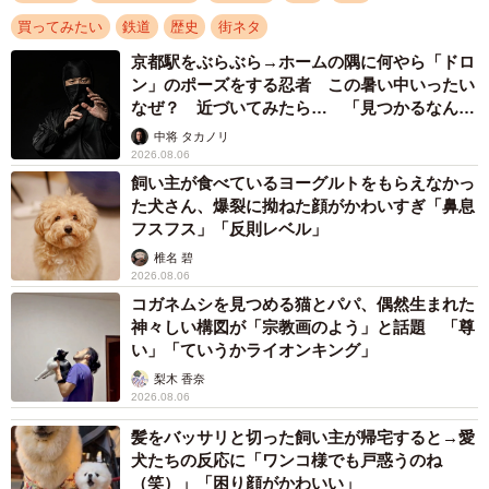
買ってみたい
鉄道
歴史
街ネタ
3/3
京都駅をぶらぶら→ホームの隅に何やら「ドロ
１９１４～５０年に存在した、２代目の京都駅舎
ン」のポーズをする忍者 この暑い中いったい
なぜ？ 近づいてみたら… 「見つかるなんて
第2部では、し尿処理の歴史を追う。江戸時代、京から排出
未熟」
中将 タカノリ
されるし尿は肥料として重宝され、周辺の農民が買い取っ
2026.08.06
飼い主が食べているヨーグルトをもらえなかっ
ていた。山城の宇治茶農家らと乙訓や大阪の村々との間で
た犬さん、爆裂に拗ねた顔がかわいすぎ「鼻息
度々争いが起きたほどだったが、大正期から肥料としての
フスフス」「反則レベル」
需要が低下し、し尿はお金を払って処分する「汚物」に転
椎名 碧
落したという。
2026.08.06
コガネムシを見つめる猫とパパ、偶然生まれた
神々しい構図が「宗教画のよう」と話題 「尊
山崎さんは「私たちの生活に欠かせないトイレは、多くの
い」「ていうかライオンキング」
人が苦労を積み重ねて快適になった。従来とは違う切り口
梨木 香奈
で、近代化の歩みと先人の努力を感じてほしい」と話す。
2026.08.06
髪をバッサリと切った飼い主が帰宅すると→愛
A5版292ページ。2700円。彩流社刊。
犬たちの反応に「ワンコ様でも戸惑うのね
（笑）」「困り顔がかわいい」