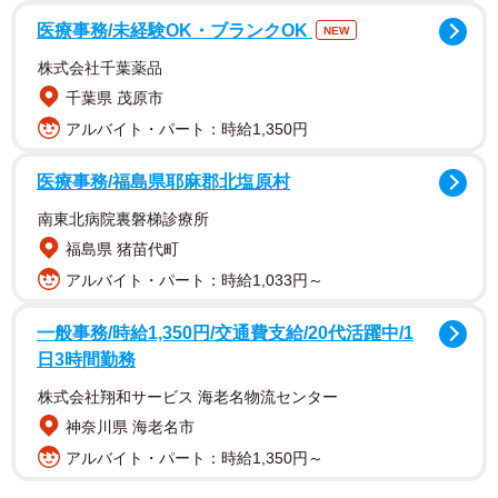
山崎さんは京都大卒業後、1972年に府庁入り。環境政策監
医療事務/未経験OK・ブランクOK
NEW
や府立大事務局長などを歴任し、2008～12年に亀岡市副市
株式会社千葉薬品
長を務めて退任した。元々歴史好きだったこともあり、在
千葉県 茂原市
職中から京都の公衆衛生史を調査、出版してきた。
アルバイト・パート：時給1,350円
医療事務/福島県耶麻郡北塩原村
南東北病院裏磐梯診療所
福島県 猪苗代町
アルバイト・パート：時給1,033円～
一般事務/時給1,350円/交通費支給/20代活躍中/1
日3時間勤務
株式会社翔和サービス 海老名物流センター
2/3
神奈川県 海老名市
アルバイト・パート：時給1,350円～
初代京都駅に設けられた「高等便所」（１９１２年６月１８日付「京都
日出新聞」朝刊より）