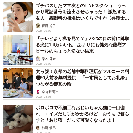
プチバズしたママ友とのLINEスクショ うっ
かり電話番号を流出させちゃった！ 激怒する
友人 慰謝料の相場はいくらですか【弁護士が
解説】
長澤 芳子
2026.08.08
「テレビより私を見て？」パパの目の前に陣取
る犬に1.4万いいね あまりにも健気な熱烈ア
ピールのちょっと切ない結末
梨木 香奈
2026.08.08
太っ腹！京都の老舗中華料理店がフルコース料
理50人前を無料提供 「一市民としてお礼を」
つながる善意の輪
京都新聞社
2026.08.08
ボロボロで不細工なおじいちゃん猫に一目惚
れ エイズだし手がかかるけど…おうちで暮ら
すと「おじ猫」だって可愛くなったよ！
鶴野 浩己
2026.08.08