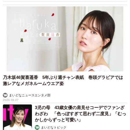
乃木坂46賀喜遥香 5年ぶり週チャン表紙 巻頭グラビアでは
激レアなメガネルームウエア姿
まいどなニュースエンタメ部
2026.08.07
3児の母 43歳女優の肩見せコーデでファンざ
わざわ 「色っぽすぎて思わず二度見」「むっ
かしからずっと可愛い」
まいどなトピック