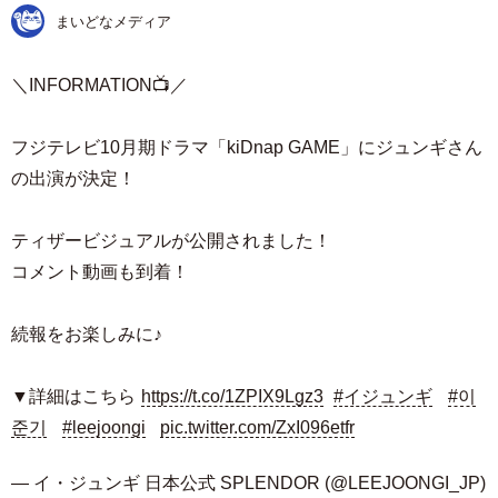
まいどなメディア
＼INFORMATION📺／
フジテレビ10月期ドラマ「kiDnap GAME」にジュンギさん
の出演が決定！
ティザービジュアルが公開されました！
コメント動画も到着！
続報をお楽しみに♪
▼詳細はこちら
https://t.co/1ZPIX9Lgz3
#イジュンギ
#이
준기
#leejoongi
pic.twitter.com/ZxI096etfr
— イ・ジュンギ 日本公式 SPLENDOR (@LEEJOONGI_JP)