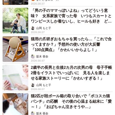
2026.08.07
「男の子のママっぽいよね」ってどういう意
味？ 女系家族で育った母 いつもスカートと
ワンピースしか着ないし、ヒールも好き どの
へんが…
山岡 もと子
2026.08.07
猫用の爪研ぎおもちゃを買ったら…「これで合
ってますか？」予想外の使い方が大反響
「100点満点」「かわいいからよし！」
梨木 香奈
2026.08.07
2歳半の長男と生後2カ月の次男の母 母子手帳
2冊をイラストでいっぱいに 見る人を楽しま
せる家族ストーリーに「かわいすぎる！」
山岡 もと子
2026.08.07
猫2匹が段ボール箱の取り合いで「ポコスカ猫
パンチ」の応酬 その後の心温まる結末に「愛
～！」「おばちゃん泣きそうや…」
梨木 香奈