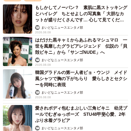
もしかしてノーパン？ 素肌に黒ストッキング
とハイレグ ちとせよしの写真集「 大胆なカ
ットが盛りだくさんです… 心して見てくださ
い」
まいどなニュースエンタメ部
2026.08.08
はだけた黒キャミからあふれるマシュマロ 一
世を風靡したグラビアレジェンド 伝説の「貝
殻ビキニ」から「サンゴNUDE」へ
まいどなニュースエンタメ部
2026.08.08
韓国グラドルの第一人者ピョ・ウンジ メイド
風シャツで胸の下がちらり 愛らしさとセクシ
ーを同時に表現
まいどなニュースエンタメ部
2026.08.08
愛されボディ包むまぶしい三角ビキニ 幼児プ
ールでむぎゅっポーズ STU48甲斐心愛、2年
ぶり水着グラビア
まいどなニュースエンタメ部