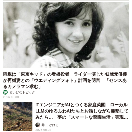
両親は「東京キッド」の看板役者 ライダー演じた42歳元俳優
が再婚妻との「ウエディングフォト」計画を明言 「センスあ
るカメラマン求む」
まいどなトピック
2026.08.08
ITエンジニアがAIとつくる家庭菜園 ローカル
LLMのゆるふわAIたちとお話しながら開墾して
みたら… 夢の「スマートな菜園生活」実現な
るか
井二 かける
2026.08.08