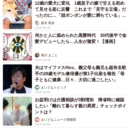
12歳の愛犬に変化 1歳息子の膝で甘える初め
て見せる姿に反響 これまで「見守る立場」だ
ったのに…「頭ポンポンが愛に満ちている」
「尊…」
梨木 香奈
2026.08.08
何かと人に舐められた黒髪時代 30代後半で金
髪デビューしたら…人生が激変！【漫画】
海川 まこと
2026.08.08
夫はマイファスHiro、義父母も義兄も超有名歌
手の28歳モデル兼俳優が第1子出産を報告「母
子ともに健康…日々、大切に過ごしたい」
まいどなトピック
2026.08.08
お盆明けは介護相談が3割増加 帰省時に確認
したい「離れて暮らす親の異変」チェックポイ
ントは？
まいどなニュース情報部
2026.08.08