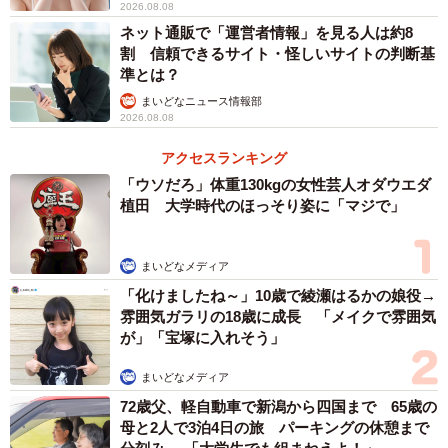
2026.08.08
ネット通販で「運営者情報」を見る人は約8
割 信頼できるサイト・怪しいサイトの判断基
準とは？
まいどなニュース情報部
2026.08.08
アクセスランキング
「ウソだろ」体重130kgの女性芸人オダウエダ
植田 大学時代のほっそり姿に「マジで」
まいどなメディア
「化けましたね～」10歳で綾瀬はるかの娘役→
雰囲気ガラリの18歳に成長 「メイクで雰囲気
が」「宝塚に入れそう」
まいどなメディア
72歳父、軽自動車で新潟から四国まで 65歳の
母と2人で3泊4日の旅 パーキングの休憩まで