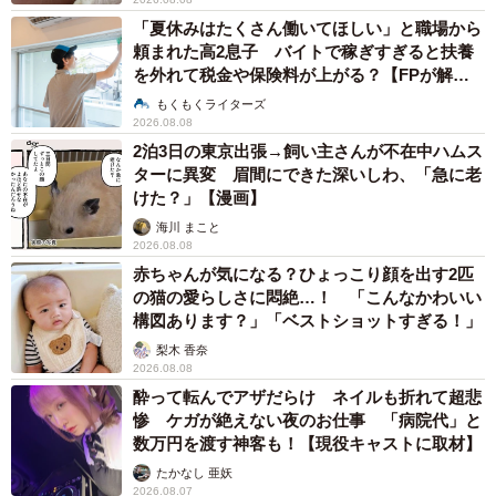
「夏休みはたくさん働いてほしい」と職場から
頼まれた高2息子 バイトで稼ぎすぎると扶養
を外れて税金や保険料が上がる？【FPが解
説】
もくもくライターズ
2026.08.08
2泊3日の東京出張→飼い主さんが不在中ハムス
ターに異変 眉間にできた深いしわ、「急に老
けた？」【漫画】
海川 まこと
2026.08.08
赤ちゃんが気になる？ひょっこり顔を出す2匹
の猫の愛らしさに悶絶…！ 「こんなかわいい
構図あります？」「ベストショットすぎる！」
梨木 香奈
2026.08.08
酔って転んでアザだらけ ネイルも折れて超悲
惨 ケガが絶えない夜のお仕事 「病院代」と
数万円を渡す神客も！【現役キャストに取材】
たかなし 亜妖
2026.08.07