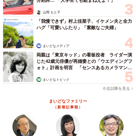
分刻み… 「大学生でも組まねえよ！」
山岡 もと子
「我慢できず」村上佳菜子、イケメン夫と全力
ハグ「可愛いふたり」「素敵なご夫婦」
まいどなメディア
両親は「東京キッド」の看板役者 ライダー演
じた42歳元俳優が再婚妻との「ウエディングフ
ォト」計画を明言 「センスあるカメラマン求
む」
まいどなトピック
６位以降を見る
まいどなファミリー
（新着記事順）