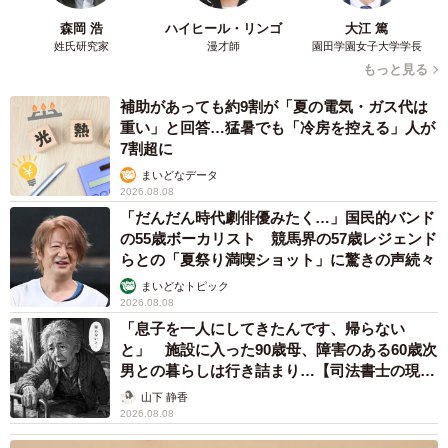
森岡 浩
ハイヒール・リンゴ
大江 篤
姓氏研究家
漫才師
園田学園女子大学学長
もっと見る
補助があっても約9割が「夏の電気・ガス代は
重い」と回答…猛暑でも「冷房を控える」人が
7割超に
まいどなデータ
2026.08.08
「だんだん時代劇俳優みたく…」国民的バンド
の55歳ボーカリスト 競馬界の57歳レジェンド
らとの「夏祭り満喫ショット」に驚きの声続々
まいどなトピック
2026.08.08
「息子を一人にしてきたんです、帰らない
と」 施設に入った90歳母、障害のある60歳次
男との暮らしは行き詰まり…【司法書士の現場
から】
山下 静香
2026.08.08