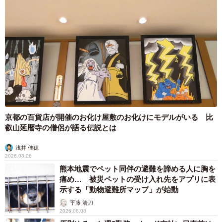
京都の百貨店が開催のお化け屋敷のお化けにモデルがいる 比
叡山延暦寺の僧侶が語る伝説とは
浅井 佳穂
2026.08.08
熊本地震でペット同伴の避難を諦める人に胸を
痛め… 被災ペットの受け入れ先をアプリに表
示する「動物避難所マップ」が始動
平藤 清刀
2026.08.08