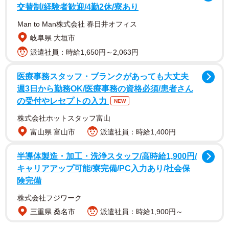
交替制/経験者歓迎/4勤2休/寮あり
Man to Man株式会社 春日井オフィス
岐阜県 大垣市
派遣社員：時給1,650円～2,063円
医療事務スタッフ・ブランクがあっても大丈夫
週3日から勤務OK/医療事務の資格必須/患者さん
の受付やレセプトの入力
NEW
株式会社ホットスタッフ富山
富山県 富山市
派遣社員：時給1,400円
半導体製造・加工・洗浄スタッフ/高時給1,900円/
キャリアアップ可能/寮完備/PC入力あり/社会保
険完備
株式会社フジワーク
三重県 桑名市
派遣社員：時給1,900円～