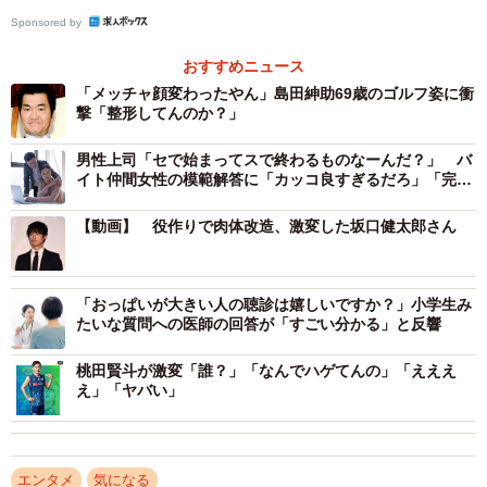
Sponsored by
おすすめニュース
「メッチャ顔変わったやん」島田紳助69歳のゴルフ姿に衝
撃「整形してんのか？」
男性上司「セで始まってスで終わるものなーんだ？」 バ
イト仲間女性の模範解答に「カッコ良すぎるだろ」「完璧
な返し！」
【動画】 役作りで肉体改造、激変した坂口健太郎さん
「おっぱいが大きい人の聴診は嬉しいですか？」小学生み
たいな質問への医師の回答が「すごい分かる」と反響
桃田賢斗が激変「誰？」「なんでハゲてんの」「えええ
え」「ヤバい」
エンタメ
気になる