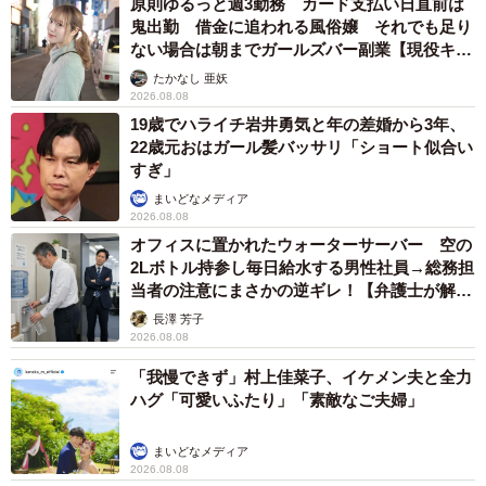
原則ゆるっと週3勤務 カード支払い日直前は
鬼出勤 借金に追われる風俗嬢 それでも足り
ない場合は朝までガールズバー副業【現役キャ
ストに取材】
たかなし 亜妖
2026.08.08
19歳でハライチ岩井勇気と年の差婚から3年、
22歳元おはガール髪バッサリ「ショート似合い
すぎ」
まいどなメディア
2026.08.08
オフィスに置かれたウォーターサーバー 空の
2Lボトル持参し毎日給水する男性社員→総務担
当者の注意にまさかの逆ギレ！【弁護士が解
説】
長澤 芳子
2026.08.08
「我慢できず」村上佳菜子、イケメン夫と全力
ハグ「可愛いふたり」「素敵なご夫婦」
まいどなメディア
2026.08.08