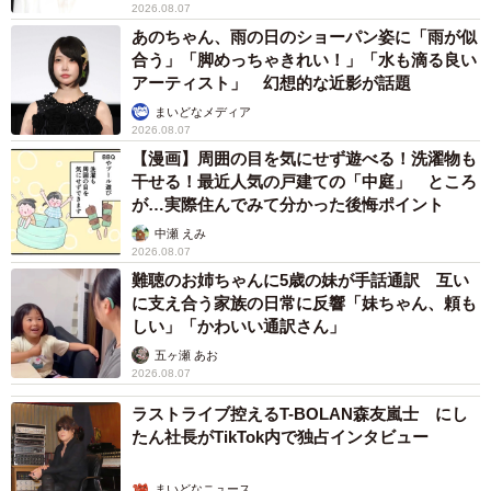
2026.08.07
あのちゃん、雨の日のショーパン姿に「雨が似
合う」「脚めっちゃきれい！」「水も滴る良い
アーティスト」 幻想的な近影が話題
まいどなメディア
2026.08.07
【漫画】周囲の目を気にせず遊べる！洗濯物も
干せる！最近人気の戸建ての「中庭」 ところ
が…実際住んでみて分かった後悔ポイント
中瀬 えみ
2026.08.07
難聴のお姉ちゃんに5歳の妹が手話通訳 互い
に支え合う家族の日常に反響「妹ちゃん、頼も
しい」「かわいい通訳さん」
五ヶ瀬 あお
2026.08.07
ラストライブ控えるT-BOLAN森友嵐士 にし
たん社長がTikTok内で独占インタビュー
まいどなニュース