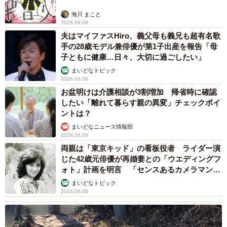
海川 まこと
2026.08.08
夫はマイファスHiro、義父母も義兄も超有名歌
手の28歳モデル兼俳優が第1子出産を報告「母
子ともに健康…日々、大切に過ごしたい」
まいどなトピック
2026.08.08
お盆明けは介護相談が3割増加 帰省時に確認
したい「離れて暮らす親の異変」チェックポイ
ントは？
まいどなニュース情報部
2026.08.08
両親は「東京キッド」の看板役者 ライダー演
じた42歳元俳優が再婚妻との「ウエディングフ
ォト」計画を明言 「センスあるカメラマン求
む」
まいどなトピック
2026.08.08