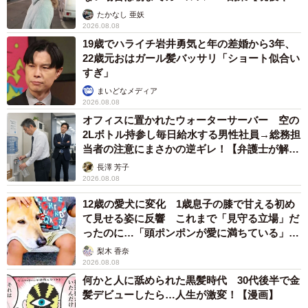
ストに取材】
たかなし 亜妖
2026.08.08
19歳でハライチ岩井勇気と年の差婚から3年、
22歳元おはガール髪バッサリ「ショート似合い
すぎ」
まいどなメディア
2026.08.08
オフィスに置かれたウォーターサーバー 空の
2Lボトル持参し毎日給水する男性社員→総務担
当者の注意にまさかの逆ギレ！【弁護士が解
説】
長澤 芳子
2026.08.08
12歳の愛犬に変化 1歳息子の膝で甘える初め
て見せる姿に反響 これまで「見守る立場」だ
ったのに…「頭ポンポンが愛に満ちている」
「尊…」
梨木 香奈
2026.08.08
何かと人に舐められた黒髪時代 30代後半で金
髪デビューしたら…人生が激変！【漫画】