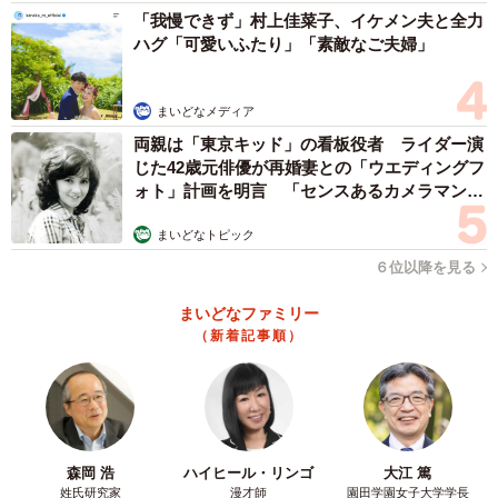
「我慢できず」村上佳菜子、イケメン夫と全力
ハグ「可愛いふたり」「素敵なご夫婦」
まいどなメディア
両親は「東京キッド」の看板役者 ライダー演
じた42歳元俳優が再婚妻との「ウエディングフ
ォト」計画を明言 「センスあるカメラマン求
む」
まいどなトピック
６位以降を見る
まいどなファミリー
（新着記事順）
森岡 浩
ハイヒール・リンゴ
大江 篤
姓氏研究家
漫才師
園田学園女子大学学長