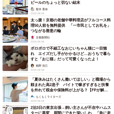
ピールのちょっと切ない結末
梨木 香奈
2026.08.08
太っ腹！京都の老舗中華料理店がフルコース料
理50人前を無料提供 「一市民としてお礼を」
つながる善意の輪
京都新聞社
2026.08.08
ボロボロで不細工なおじいちゃん猫に一目惚
れ エイズだし手がかかるけど…おうちで暮ら
すと「おじ猫」だって可愛くなったよ！
鶴野 浩己
2026.08.08
「夏休みはたくさん働いてほしい」と職場から
頼まれた高2息子 バイトで稼ぎすぎると扶養
を外れて税金や保険料が上がる？【FPが解
説】
もくもくライターズ
2026.08.08
2泊3日の東京出張→飼い主さんが不在中ハムス
ターに異変 眉間にできた深いしわ、「急に老