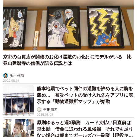
京都の百貨店が開催のお化け屋敷のお化けにモデルがいる 比
叡山延暦寺の僧侶が語る伝説とは
浅井 佳穂
2026.08.08
熊本地震でペット同伴の避難を諦める人に胸を
痛め… 被災ペットの受け入れ先をアプリに表
示する「動物避難所マップ」が始動
平藤 清刀
2026.08.08
原則ゆるっと週3勤務 カード支払い日直前は
鬼出勤 借金に追われる風俗嬢 それでも足り
ない場合は朝までガールズバー副業【現役キャ