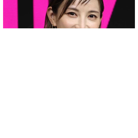
3児の母 43歳女優の肩見せコーデでファンざわざわ 「色っ
ぽすぎて思わず二度見」「むっかしからずっと可愛い」
まいどなトピック
2026.08.07
あのちゃん、雨の日のショーパン姿に「雨が似
合う」「脚めっちゃきれい！」「水も滴る良い
アーティスト」 幻想的な近影が話題
まいどなメディア
2026.08.07
【漫画】周囲の目を気にせず遊べる！洗濯物も