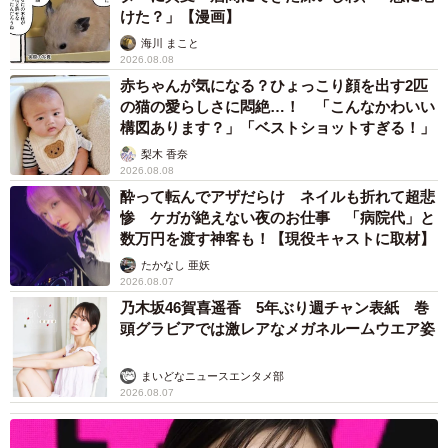
けた？」【漫画】
海川 まこと
2026.08.08
赤ちゃんが気になる？ひょっこり顔を出す2匹
の猫の愛らしさに悶絶…！ 「こんなかわいい
構図あります？」「ベストショットすぎる！」
梨木 香奈
2026.08.08
酔って転んでアザだらけ ネイルも折れて超悲
惨 ケガが絶えない夜のお仕事 「病院代」と
数万円を渡す神客も！【現役キャストに取材】
たかなし 亜妖
2026.08.07
乃木坂46賀喜遥香 5年ぶり週チャン表紙 巻
頭グラビアでは激レアなメガネルームウエア姿
まいどなニュースエンタメ部
2026.08.07