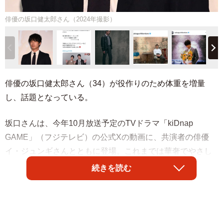
俳優の坂口健太郎さん（2024年撮影）
俳優の坂口健太郎さん（34）が役作りのため体重を増量
し、話題となっている。
坂口さんは、今年10月放送予定のTVドラマ「kiDnap
GAME」（フジテレビ）の公式Xの動画に、共演者の俳優
イ・ジュンギさんとともに登場。これまでは華奢でやさし
いイメージが強かった坂口さんだが、最新動画の中では短
続きを読む
髪で、がっしりとした体型に激変している。
ドラマの公式サイトによると、坂口さんが演じるのは「正
義感が強く、高い検挙率を誇る優秀な刑事・新出敏郎（に