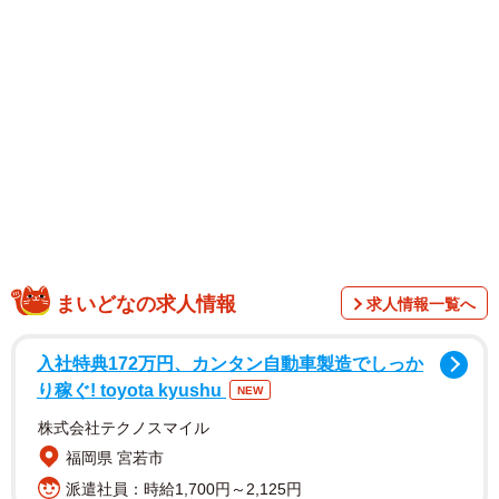
いで・としろう）」。坂口さんは公式インタビューの中で
「捜査で走り回ったり闘うシーンも出てくるので、少し体
重を増やしたり、トレーニングをしたり準備しました」と
コメントし、増量して役作りしたことを明かした。
SNSでは「えっ！？右側が坂口健太郎さんですか？」「い
つからこう…私の思う坂口健太郎とちょっと違います」
「坂口健太郎、ゴツくなったな」「パンプアップしました
ね！」「めっちゃ好き！」「坂口健太郎とイ・ジュンギの
共演が一番の目玉」などのコメントがあった。
まいどなの求人情報
求人情報一覧へ
入社特典172万円、カンタン自動車製造でしっか
り稼ぐ! toyota kyushu
NEW
株式会社テクノスマイル
福岡県 宮若市
派遣社員：時給1,700円～2,125円