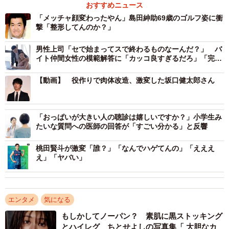
おすすめニュース
「メッチャ顔変わったやん」島田紳助69歳のゴルフ姿に衝
撃「整形してんのか？」
男性上司「セで始まってスで終わるものなーんだ？」 バ
イト仲間女性の模範解答に「カッコ良すぎるだろ」「完璧
な返し！」
【動画】 役作りで肉体改造、激変した坂口健太郎さん
「おっぱいが大きい人の聴診は嬉しいですか？」小学生み
たいな質問への医師の回答が「すごい分かる」と反響
桃田賢斗が激変「誰？」「なんでハゲてんの」「えええ
え」「ヤバい」
エンタメ
気になる
もしかしてノーパン？ 素肌に黒ストッキング
とハイレグ ちとせよしの写真集「 大胆なカ