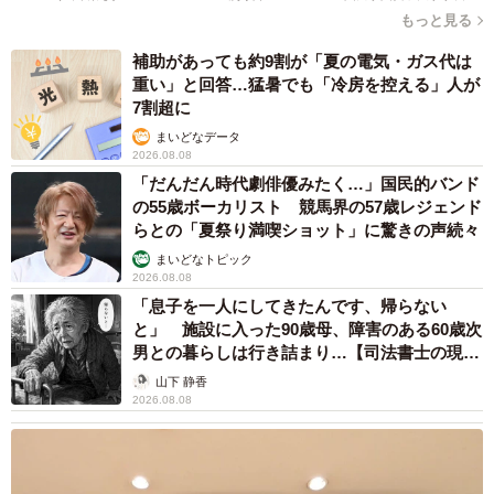
もっと見る
補助があっても約9割が「夏の電気・ガス代は
重い」と回答…猛暑でも「冷房を控える」人が
7割超に
まいどなデータ
2026.08.08
「だんだん時代劇俳優みたく…」国民的バンド
の55歳ボーカリスト 競馬界の57歳レジェンド
らとの「夏祭り満喫ショット」に驚きの声続々
まいどなトピック
2026.08.08
「息子を一人にしてきたんです、帰らない
と」 施設に入った90歳母、障害のある60歳次
男との暮らしは行き詰まり…【司法書士の現場
から】
山下 静香
2026.08.08