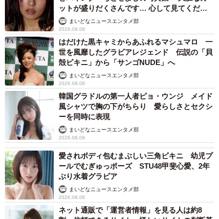
ットが盛りだくさんです… 心して見てくださ
い」
まいどなニュースエンタメ部
2026.08.08
はだけた黒キャミからあふれるマシュマロ 一
世を風靡したグラビアレジェンド 伝説の「貝
殻ビキニ」から「サンゴNUDE」へ
まいどなニュースエンタメ部
2026.08.08
韓国グラドルの第一人者ピョ・ウンジ メイド
風シャツで胸の下がちらり 愛らしさとセクシ
ーを同時に表現
まいどなニュースエンタメ部
2026.08.08
愛されボディ包むまぶしい三角ビキニ 幼児プ
ールでむぎゅっポーズ STU48甲斐心愛、2年
ぶり水着グラビア
まいどなニュースエンタメ部
2026.08.08
ネット通販で「運営者情報」を見る人は約8