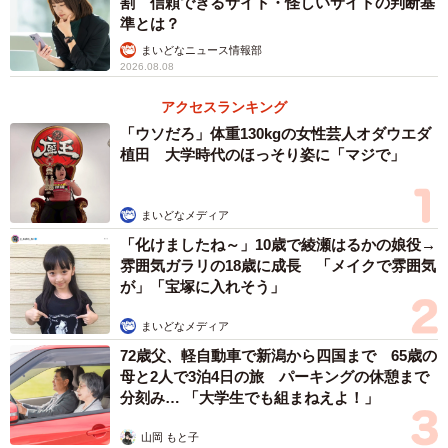
割 信頼できるサイト・怪しいサイトの判断基
準とは？
まいどなニュース情報部
2026.08.08
アクセスランキング
「ウソだろ」体重130kgの女性芸人オダウエダ
植田 大学時代のほっそり姿に「マジで」
まいどなメディア
「化けましたね～」10歳で綾瀬はるかの娘役→
雰囲気ガラリの18歳に成長 「メイクで雰囲気
が」「宝塚に入れそう」
まいどなメディア
72歳父、軽自動車で新潟から四国まで 65歳の
母と2人で3泊4日の旅 パーキングの休憩まで
分刻み… 「大学生でも組まねえよ！」
山岡 もと子