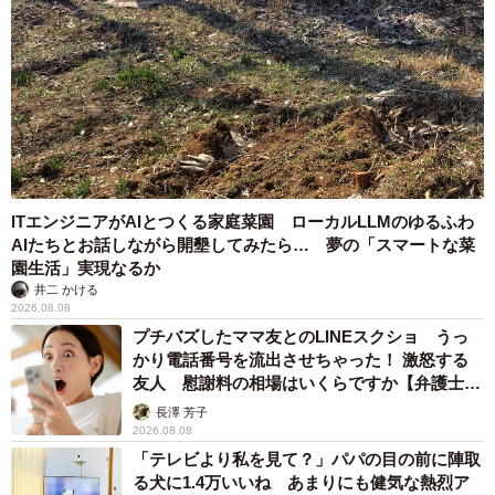
ITエンジニアがAIとつくる家庭菜園 ローカルLLMのゆるふわ
AIたちとお話しながら開墾してみたら… 夢の「スマートな菜
園生活」実現なるか
井二 かける
2026.08.08
プチバズしたママ友とのLINEスクショ うっ
かり電話番号を流出させちゃった！ 激怒する
友人 慰謝料の相場はいくらですか【弁護士が
解説】
長澤 芳子
2026.08.08
「テレビより私を見て？」パパの目の前に陣取
る犬に1.4万いいね あまりにも健気な熱烈ア