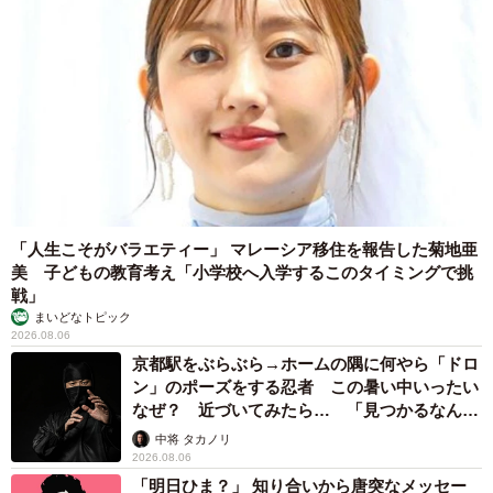
3/8
帯結びには一苦労／北川聖子さん（@seiko_kimono_world）提供
祇園のお座敷を訪れたのは、リオさんが芸妓さんや舞妓さ
んの着付けを行う「男衆（おとこし）」の仕事に興味を持
ち、「どんなお仕事なのか調べてみたい」と話したことが
きっかけでした。着物デビューにあたっては、濃い茶色と
「人生こそがバラエティー」 マレーシア移住を報告した菊地亜
青磁色で迷った末、北川さんの助言もあり青磁色に決めた
美 子どもの教育考え「小学校へ入学するこのタイミングで挑
戦」
そうです。
まいどなトピック
2026.08.06
お座敷では最初、芸妓さんたちに真面目にインタビューし
京都駅をぶらぶら→ホームの隅に何やら「ドロ
ン」のポーズをする忍者 この暑い中いったい
ていたリオさん。しかし座敷遊びの時間になると「UNO」
なぜ？ 近づいてみたら… 「見つかるなんて
や「ワニワニパニック」で子どもらしくはしゃいでいたそ
未熟」
中将 タカノリ
うで、北川さんも思わず笑ったといいます。
2026.08.06
「明日ひま？」 知り合いから唐突なメッセー