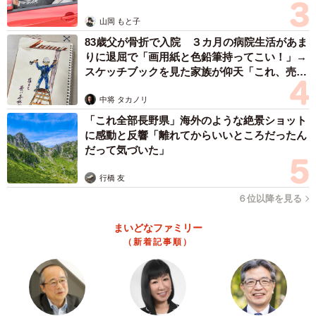
分のルーツである日本文化が評価されているかを感じても
山岡 もと子
らえるよう意識していました」
83歳父が骨折で入院 ３カ月の病院生活があま
りに退屈で「画用紙と色鉛筆持ってこい！」→
スケッチブックを見た家族が仰天「これ、売れ
そんなリオさんは、着付けの練習では帯結びの複雑さに苦
ますよ…」
労していた一方で、歩き方や姿勢は早く身についたそうで
中将 タカノリ
す。
「これ全部長野県」海外のような絶景ショット
に感動と反響「離れてからいいところだったん
だって気づいた」
行橋 友
６位以降を見る
まいどなファミリー
（新着記事順）