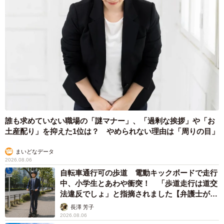
誰も求めていない職場の「謎マナー」、「過剰な挨拶」や「お
土産配り」を抑えた1位は？ やめられない理由は「周りの目」
まいどなデータ
2026.08.06
自転車通行可の歩道 電動キックボードで走行
中、小学生とあわや衝突！ 「歩道走行は道交
法違反でしょ」と指摘されました【弁護士が解
説】
長澤 芳子
2026.08.06