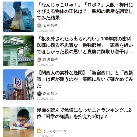
「なんじゃこりゃ！」「ロボ？」大阪・梅田に
そびえる物体の正体は？ 昭和の遺産を調査し
てみた結果…
太田 浩子
2026.08.06
「板を外されたら出られない」100年前の歯科
医院に残る不思議な「勉強部屋」 家業を継い
でほしかった親の思いと裏腹に跡取り息子は…
渡辺 晴子
2026.08.02
【関西人の素朴な疑問】「新宿西口」と「西新
宿」は何が違うのか 実際に歩いて確かめてみ
た
新田 浩之
2026.08.02
漫画を読んで勉強になったことランキング…2
位「科学の知識」を抑えた1位は？
まいどなデータ
2026.07.26