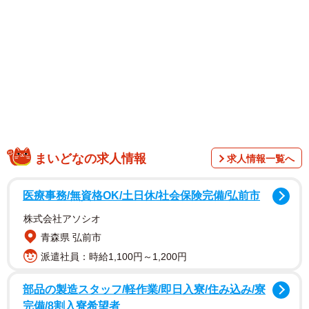
まいどなの求人情報
求人情報一覧へ
医療事務/無資格OK/土日休/社会保険完備/弘前市
1/8
株式会社アソシオ
青森県 弘前市
息子のリオさんと北川さん／北川聖子さん（@seiko_kimono_world）提
供
派遣社員：時給1,100円～1,200円
部品の製造スタッフ/軽作業/即日入寮/住み込み/寮
完備/8割入寮希望者