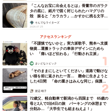
2/8
「こんなお宝に出会えるとは」骨董市のガラク
タの底に、紙片で固く封じられたハマグリの
「母として、こんなにうれしいことはありません」と語る／北川聖子さ
殻 振ると「カラカラ」…かすかに残る文字か
ん（@seiko_kimono_world）提供
ら推察された意外な用途
そんでなライターズ
2026.07.25
リオさんから「日本の伝統文化を守り受け継ぐ人になりた
い」と聞いたときのことを、北川さんは「ガッツポーズで
アクセスランキング
「不謹慎でないかと」実力派歌手、熊本へ支援
す」と振り返りました。
物資…運搬トラックの車体デザインにためら
い 「痛いほど伝わる」「行動され立派」
「私の背中をしっかりと見て育ってくれたんだな…と感慨
深く、アメリカに住んでいても日本人として育てていたた
まいどなトピック
め、これ以上うれしいことがありませんでしたね」
「そのままにしといてください」道路で動けな
い猫を前に返された一言… 懸命に生きようと
した4日間 「命の重さはみんな同じ」保護団
北川さんはアメリカでも日ごろから着物を着て過ごしてお
体代表の訴え
り、現地の方からお褒めの言葉をいただくことは日常茶飯
渡辺 晴子
事だったそう。
72歳父、軽自動車で新潟から四国まで 65歳の
母と2人で3泊4日の旅 パーキングの休憩まで
分刻み… 「大学生でも組まねえよ！」
「できるかぎりその様子を息子に見せることで、いかに自