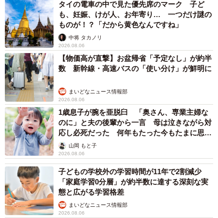
タイの電車の中で見た優先席のマーク 子ど
も、妊娠、けが人、お年寄り… 一つだけ謎の
ものが！？「だから黄色なんですね」
中将 タカノリ
2026.08.06
【物価高が直撃】お盆帰省「予定なし」が約半
数 新幹線・高速バスの「使い分け」が鮮明に
まいどなニュース情報部
2026.08.06
1歳息子が腕を亜脱臼 「奥さん、専業主婦な
5/8
のに」と夫の後輩から一言 母は泣きながら対
応し必死だった 何年もたった今もたまに思い
初めてのお酌も経験！／北川聖子さん（@seiko_kimono_world）提供
出し…
山岡 もと子
2026.08.06
子どもの学校外の学習時間が11年で2割減少
「家庭学習0分層」が約半数に達する深刻な実
態と広がる学習格差
まいどなニュース情報部
2026.08.06