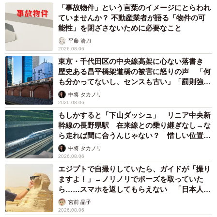
「事故物件」という言葉のイメージにとらわれ
ていませんか？ 不動産業者が語る「物件の可
能性」を閉ざさないために必要なこと
平藤 清刀
2026.08.06
東京・千代田区の中央線高架に心ない落書き
歴史ある昌平橋架道橋の被害に怒りの声 「何
も分かってないし、センスも古い」「罰則強化
して」
中将 タカノリ
2026.08.06
もしかすると「下山ダッシュ」 リニア中央新
幹線の長野県駅 在来線との乗り継ぎなし→な
ら走れば間に合うんじゃない？ 惜しい位置関
係が反響
中将 タカノリ
2026.08.06
エジプトで自撮りしていたら、ガイドが「撮り
ますよ！」→ノリノリでポーズを取っていた
ら……スマホを返してもらえない 「日本人は
6/8
カモ代表かも」「私は6時間で3万円払った」
宮前 晶子
2026.08.06
「日本文化は独特で美しい」と語るリオさん／北川聖子さん