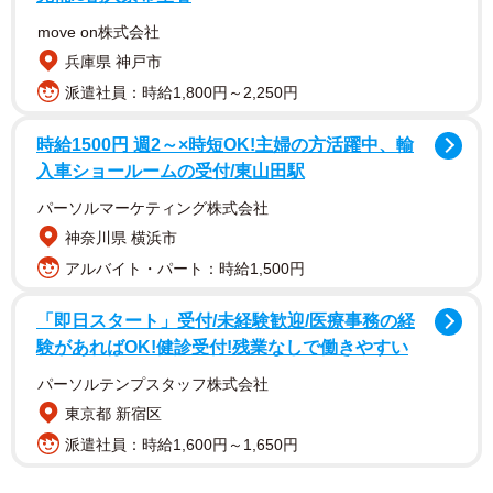
move on株式会社
兵庫県 神戸市
派遣社員：時給1,800円～2,250円
時給1500円 週2～×時短OK!主婦の方活躍中、輸
入車ショールームの受付/東山田駅
パーソルマーケティング株式会社
神奈川県 横浜市
投稿主は、舞踏家であり着付師でもある北川聖子さん
アルバイト・パート：時給1,500円
（@seiko_kimono_world）。投稿では、アメリカ育ちの息
「即日スタート」受付/未経験歓迎/医療事務の経
子・リオさんが着物デビューした様子を紹介。京都きもの
験があればOK!健診受付!残業なしで働きやすい
市場で仕立てた着物を着て、祇園でお座敷遊びを体験した
パーソルテンプスタッフ株式会社
といいます。
東京都 新宿区
派遣社員：時給1,600円～1,650円
リオさんが着物に興味を持ったきっかけは、北川さんが米
ボストンで10年ほど着物のレンタルと着付けの仕事をして