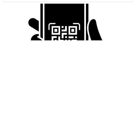
（@seiko_kimono_world）提供
北川さんは「着物を着てその様子を発信することで、この
文化を遠い未来まで届けたい」と話します。また、リオさ
んもこう語ってくれました。
「日本にずっと住んでいると、自分たちの文化が特別だと
は気づきにくいかもしれません。でも海外で育った僕に
は、よく分かります。日本文化は本当に独特で美しい。ぜ
ひ自分たちの文化に誇りを持ってほしいです」
「LINEのQRコードを添付して」社長をかたる詐欺メール
続々 社員を個人アカウントへ誘導→最後は不正送金…求めら
れる「だまされる前提」の対策
井二 かける
2026.08.06
重みも歴史もズッシリ…出雲大社の日本最大級
「大しめ縄」が8年ぶり掛けかえ 伝統の「大
撚り合わせ」が28万回超再生「ほんとに圧巻」
まいどなニュース調査部
2026.08.06