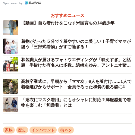
Sponsored by
いたこと。リオさんは幼いころから撮影の手伝いに同行
し、着物を着たお客さんが笑顔になる姿や、そこから友人
おすすめニュース
関係に発展していく様子を間近で見て育ちました。「人を
【動画】自ら着付けをこなす米国育ちの14歳少年
笑顔にできる着物の仕事」に、自然と興味を持つようにな
ったそうです。
着物がたった５分で？着やすいのに美しい！子育てママが
縫う「三部式着物」がすご過ぎる！
和装職人が届けるフォトウエディングが「映えすぎ」と話
題 手掛けた有名人は多数…浜崎あゆみ、アントニオ猪
木、海外王室
高校卒業式に、早朝から「ママ友」6人を着付け……1人で
着物選びからサポート 全員そろった和装の後ろ姿に4万
いいね
「浴衣にマスク着用」にもオシャレに対応？洋服感覚で着
物を楽しむ「和遊着」とは
家族
歴史
インバウンド
街ネタ