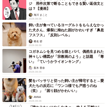
ジ 用件次第で断ることもできる賢い返信文と
は？【漫画】
海川 まこと
2026.08.06
飼い主が食べているヨーグルトをもらえなかっ
た犬さん、爆裂に拗ねた顔がかわいすぎ「鼻息
フスフス」「反則レベル」
椎名 碧
2026.08.06
コガネムシを見つめる猫とパパ、偶然生まれた
神々しい構図が「宗教画のよう」と話題 「尊
い」「ていうかライオンキング」
梨木 香奈
2026.08.06
髪をバッサリと切った飼い主が帰宅すると→愛
犬たちの反応に「ワンコ様でも戸惑うのね
（笑）」「困り顔がかわいい」
ANNA
2026.08.06