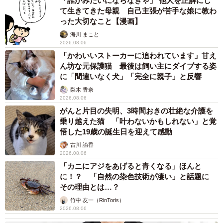
「誰かみたいにならなきゃ」 他人を正解にし
て生きてきた母親 自己主張が苦手な娘に教わ
った大切なこと【漫画】
海川 まこと
2026.08.06
「かわいいストーカーに追われています」甘え
ん坊な元保護猫 最後は飼い主にダイブする姿
に「間違いなく犬」「完全に親子」と反響
梨木 香奈
2026.08.06
がんと片目の失明、3時間おきの壮絶な介護を
乗り越えた猫 「叶わないかもしれない」と覚
悟した19歳の誕生日を迎えて感動
古川 諭香
4/8
2026.08.06
「カニにアジをあげると青くなる」ほんと
芸鼓さん舞妓さんにインタビュー／北川聖子さん
に！？ 「自然の染色技術が凄い」と話題に
（@seiko_kimono_world）提供
その理由とは…？
竹中 友一（RinToris）
2026.08.06