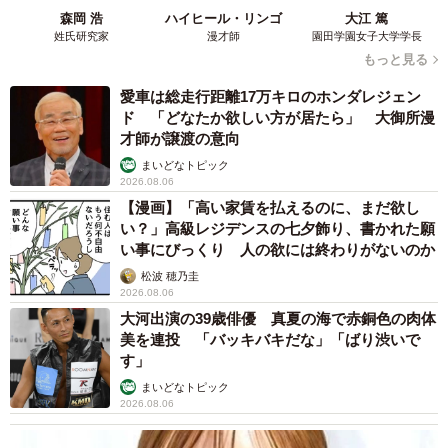
森岡 浩
ハイヒール・リンゴ
大江 篤
姓氏研究家
漫才師
園田学園女子大学学長
もっと見る
愛車は総走行距離17万キロのホンダレジェン
ド 「どなたか欲しい方が居たら」 大御所漫
才師が譲渡の意向
まいどなトピック
2026.08.06
【漫画】「高い家賃を払えるのに、まだ欲し
い？」高級レジデンスの七夕飾り、書かれた願
い事にびっくり 人の欲には終わりがないのか
松波 穂乃圭
2026.08.06
大河出演の39歳俳優 真夏の海で赤銅色の肉体
美を連投 「バッキバキだな」「ばり渋いで
す」
まいどなトピック
2026.08.06