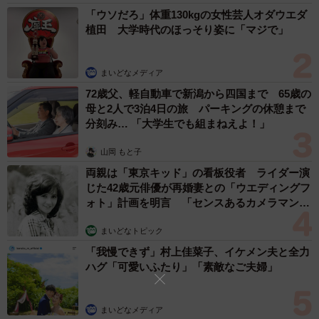
「ウソだろ」体重130kgの女性芸人オダウエダ
植田 大学時代のほっそり姿に「マジで」
まいどなメディア
72歳父、軽自動車で新潟から四国まで 65歳の
母と2人で3泊4日の旅 パーキングの休憩まで
分刻み… 「大学生でも組まねえよ！」
山岡 もと子
両親は「東京キッド」の看板役者 ライダー演
じた42歳元俳優が再婚妻との「ウエディングフ
ォト」計画を明言 「センスあるカメラマン求
む」
まいどなトピック
「我慢できず」村上佳菜子、イケメン夫と全力
ハグ「可愛いふたり」「素敵なご夫婦」
まいどなメディア