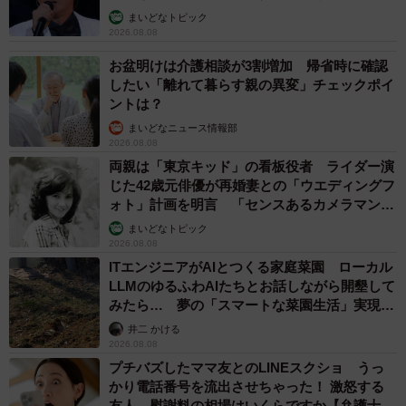
まいどなトピック
2026.08.08
お盆明けは介護相談が3割増加 帰省時に確認
したい「離れて暮らす親の異変」チェックポイ
ントは？
まいどなニュース情報部
2026.08.08
両親は「東京キッド」の看板役者 ライダー演
じた42歳元俳優が再婚妻との「ウエディングフ
ォト」計画を明言 「センスあるカメラマン求
む」
まいどなトピック
2026.08.08
ITエンジニアがAIとつくる家庭菜園 ローカル
LLMのゆるふわAIたちとお話しながら開墾して
みたら… 夢の「スマートな菜園生活」実現な
るか
井二 かける
2026.08.08
プチバズしたママ友とのLINEスクショ うっ
かり電話番号を流出させちゃった！ 激怒する
友人 慰謝料の相場はいくらですか【弁護士が