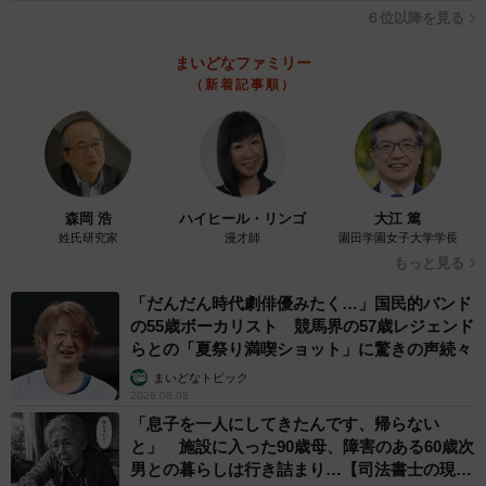
６位以降を見る
まいどなファミリー
（新着記事順）
森岡 浩
ハイヒール・リンゴ
大江 篤
姓氏研究家
漫才師
園田学園女子大学学長
もっと見る
「だんだん時代劇俳優みたく…」国民的バンド
の55歳ボーカリスト 競馬界の57歳レジェンド
らとの「夏祭り満喫ショット」に驚きの声続々
まいどなトピック
2026.08.08
「息子を一人にしてきたんです、帰らない
と」 施設に入った90歳母、障害のある60歳次
男との暮らしは行き詰まり…【司法書士の現場