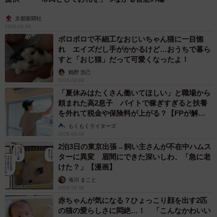
京都新聞社
2026.08.08
ボロボロで不細工なおじいちゃん猫に一目惚
れ エイズだし手がかかるけど…おうちで暮ら
すと「おじ猫」だって可愛くなったよ！
鶴野 浩己
2026.08.08
「夏休みはたくさん働いてほしい」と職場から
頼まれた高2息子 バイトで稼ぎすぎると扶養
を外れて税金や保険料が上がる？【FPが解
説】
もくもくライターズ
2026.08.08
2泊3日の東京出張→飼い主さんが不在中ハムス
ターに異変 眉間にできた深いしわ、「急に老
けた？」【漫画】
海川 まこと
2026.08.08
赤ちゃんが気になる？ひょっこり顔を出す2匹
の猫の愛らしさに悶絶…！ 「こんなかわいい