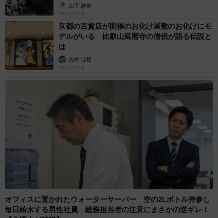
から】
山下 静香
2026.08.08
京都の百貨店が開催のお化け屋敷のお化けにモ
デルがいる 比叡山延暦寺の僧侶が語る伝説と
は
浅井 佳穂
2026.08.08
オフィスに置かれたウォーターサーバー 空の2Lボトル持参し
毎日給水する男性社員→総務担当者の注意にまさかの逆ギレ！