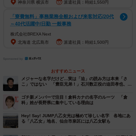
孫で、斎藤氏一族の後藤氏である。
神奈川県 横浜市
派遣社員：時給1,550円
「寮費無料」事務業務全般および来客対応/20代
そして、最初に「後藤」を名乗ったのは平安時代後期の斎
～40代活躍中/日勤 一般事務
藤公則という人物とされ、備後守となったことに因んで、
株式会社BREXA Next
「備後」の「後」と藤原氏の「藤」をとって後藤氏を名乗
北海道 北広島市
派遣社員：時給1,500円
ったといわれている。なお、公則は肥後守も務めており、
「後」は「肥後」の可能性もあるともいう。
Sponsored by
この一族は代々源氏に仕えたことで鎌倉時代以降各地に所
おすすめニュース
領をもらって広がっていった。嫡流は鎌倉時代に幕府の六
メジャーな名字だけど…実は「迫」の読み方は本来「さ
波羅評定衆をつとめており、江戸時代の仙台藩重臣の後藤
こ」ではない 「豊臣兄弟！」石川数正役の迫田孝也、
「迫」の由来をひもとく
家はこの末裔と伝えている。
ゴチ新メンバーで注目！倉科カナの名字のルーツ 「倉
科」姓が長野県に集中している理由は
この他にも「後藤」のルーツとなった人物は多いとみら
Hey! Say! JUMP八乙女光は極めて珍しい名字 各地にあ
れ、古くから各地に後藤氏があった。
る「八乙女」地名、仙台市泉区には八乙女駅も
現在「後藤」は沖縄を除いて全国に広く分布している。最