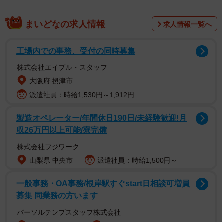
まいどなの求人情報
求人情報一覧へ
名字の「後藤」はメジャーな名字である。名字ランキング
工場内での事務、受付の同時募集
では32位に入る。
株式会社エイブル・スタッフ
大阪府 摂津市
この名字は末尾に「藤」がついて「～とう」と読んでいる
派遣社員：時給1,530円～1,912円
ことから、「斎藤」や「加藤」などと同じく藤原氏の一族
が名乗ったものであることがわかる。「藤」の前につくの
製造オペレーター/年間休日190日/未経験歓迎!月
は役職の場合と地名の場合があり、「斎藤」は斎宮頭（さ
収26万円以上可能/寮完備
いくうのかみ）という役職、「加藤」は加賀国（現在の石
株式会社フジワーク
川県）という地名に因んでいる。では、「後藤」の「後」
山梨県 中央市
派遣社員：時給1,500円～
はいったい何に由来するのだろうか。
一般事務・OA事務/根岸駅すぐstart日相談可増員
募集 同業務の方います
後藤氏にはいくつかの流れがあるが、最も有名なのは藤原
北家の出で鎮守府将軍を務めた藤原利仁（としひと）の子
パーソルテンプスタッフ株式会社