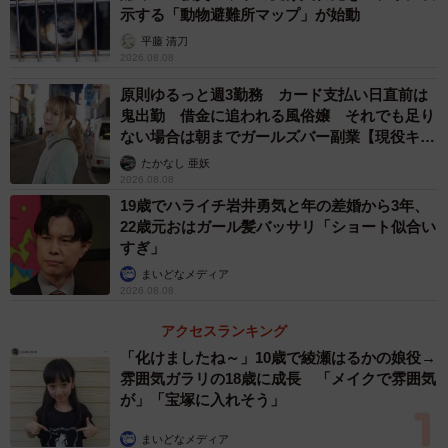
示する「動物避難所マップ」が始動
平藤 清刀
2026.08.08
原則ゆるっと週3勤務 カード支払い日直前は
鬼出勤 借金に追われる風俗嬢 それでも足り
ない場合は朝までガールズバー副業【現役キャ
ストに取材】
たかなし 亜妖
2026.08.08
19歳でハライチ岩井勇気と年の差婚から3年、
22歳元おはガール髪バッサリ「ショート似合い
すぎ」
まいどなメディア
2026.08.08
アクセスランキング
「化けましたね～」10歳で綾瀬はるかの娘役→
雰囲気ガラリの18歳に成長 「メイクで雰囲気
が」「宝塚に入れそう」
まいどなメディア