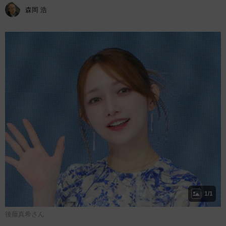
森岡 浩
1/1
後藤真希さん