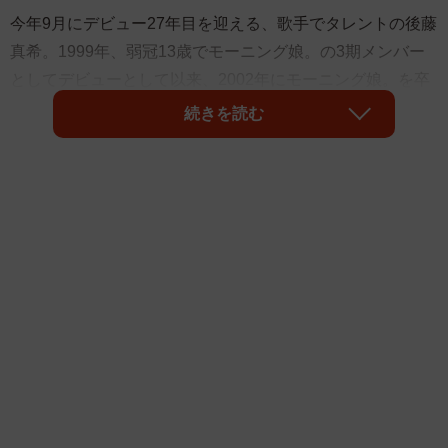
今年9月にデビュー27年目を迎える、歌手でタレントの後藤
真希。1999年、弱冠13歳でモーニング娘。の3期メンバー
としてデビューとして以来、2002年にモーニング娘。を卒
業後も一線で活躍し続け、今は40歳になった。近年もラッ
続きを読む
パーのZORNとのコラボ曲「地元LOVE feat. 後藤真希」
や、ドラマ「銀河の一票」の主題歌「おーへい」での浜野
謙太（在日ファンク）との共演などで華やかなオーラを振
りまいている。