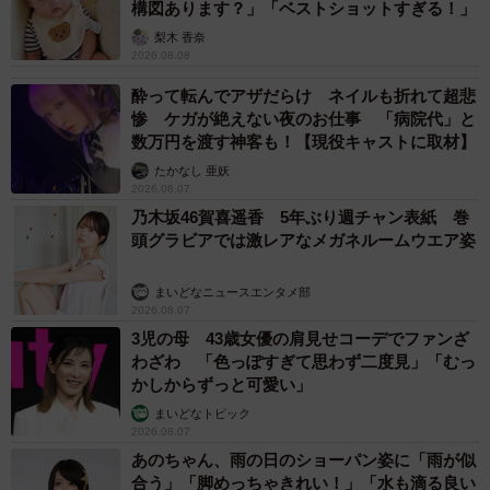
構図あります？」「ベストショットすぎる！」
梨木 香奈
2026.08.08
酔って転んでアザだらけ ネイルも折れて超悲
惨 ケガが絶えない夜のお仕事 「病院代」と
数万円を渡す神客も！【現役キャストに取材】
たかなし 亜妖
2026.08.07
乃木坂46賀喜遥香 5年ぶり週チャン表紙 巻
頭グラビアでは激レアなメガネルームウエア姿
まいどなニュースエンタメ部
2026.08.07
3児の母 43歳女優の肩見せコーデでファンざ
わざわ 「色っぽすぎて思わず二度見」「むっ
かしからずっと可愛い」
まいどなトピック
2026.08.07
あのちゃん、雨の日のショーパン姿に「雨が似
合う」「脚めっちゃきれい！」「水も滴る良い