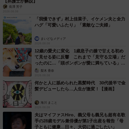
【弁護士が解説】
長澤 芳子
2026.08.08
「我慢できず」村上佳菜子、イケメン夫と全力
ハグ「可愛いふたり」「素敵なご夫婦」
まいどなメディア
2026.08.08
12歳の愛犬に変化 1歳息子の膝で甘える初め
て見せる姿に反響 これまで「見守る立場」だ
ったのに…「頭ポンポンが愛に満ちている」
「尊…」
梨木 香奈
2026.08.08
何かと人に舐められた黒髪時代 30代後半で金
髪デビューしたら…人生が激変！【漫画】
海川 まこと
2026.08.08
夫はマイファスHiro、義父母も義兄も超有名歌
手の28歳モデル兼俳優が第1子出産を報告「母
子ともに健康…日々、大切に過ごしたい」