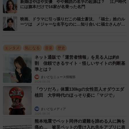
新婚ほやほや女優 やや難読の名字の起源は？ 江戸時代
も多いのは大分県で、同県では「佐藤」に次いで県内で2番
には旗本だけで16家が名乗った名門
目に多い名字となっている。その他では比較的東海地方と
映画、ドラマに引っ張りだこの福士蒼汰、「福士」姓のル
東北南部に多く、岐阜県と山形県では県のトップ10に入っ
ーツは メジャーな名字なのに…知り合いに福士さんがい
ている。
ない人が多い理由
エンタメ
気になる
音楽
歴史
ネット通販で「運営者情報」を見る人は約8
割 信頼できるサイト・怪しいサイトの判断基
準とは？
まいどなニュース情報部
2026.08.08
「ウソだろ」体重130kgの女性芸人オダウエダ
植田 大学時代のほっそり姿に「マジで」
まいどなメディア
2026.08.08
熊本地震でペット同伴の避難を諦める人に胸を
痛め… 被災ペットの受け入れ先をアプリに表