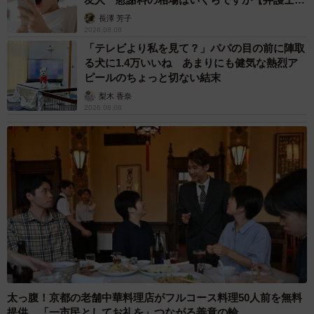
解説】
長澤 芳子
2026.08.08
「テレビより私を見て？」パパの目の前に陣取
る犬に1.4万いいね あまりにも健気な熱烈ア
ピールのちょっと切ない結末
梨木 香奈
2026.08.08
太っ腹！京都の老舗中華料理店がフルコース料理50人前を無料
提供 「一市民としてお礼を」つながる善意の輪