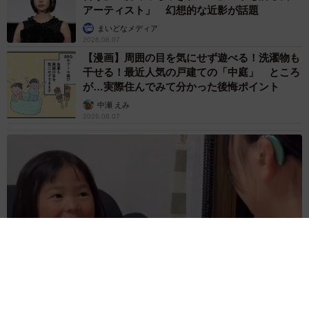
アーティスト」 幻想的な近影が話題
まいどなメディア
2026.08.07
【漫画】周囲の目を気にせず遊べる！洗濯物も
干せる！最近人気の戸建ての「中庭」 ところ
が…実際住んでみて分かった後悔ポイント
中瀬 えみ
2026.08.07
難聴のお姉ちゃんに5歳の妹が手話通訳 互いに支え合う家族の