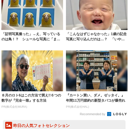
「証明写真撮った」→え、写っている
「こんなはずじゃなかった」1歳の記念
のは鳥！？ シュールな写真に「まさ
写真に写り込んだのは…？ 「いやむ
かあの箱に連...
しろ完璧な...
８月のロト6はこの方法で買え!!６つの
『カートン買い、ダメ。ゼッタイ。』
数字が『完全一致』する方法
年間11万円節約の新型タバコが爆売れ
PR(株式会社MURA)
PR(株式会社HAL)
Recommended by
昨日の人気フォトセレクション