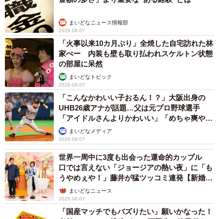
まいどなニュース情報部
2026.08.07
「火事以来10カ月ぶり」全焼した自宅訪れた林
家ぺー 内装も壁も取り払われスケルトン状態
の部屋に呆然
まいどなトピック
2026.08.07
「こんなかわいい子おるん！？」大阪出身の
UHB26歳アナが話題…父は元プロ野球選手
「アイドルさんよりかわいい」「めちゃ爽や
か」
まいどなメディア
2026.08.07
世界一周中に3度も出会った運命的カップル
口では言えない「ジョージアの熱い夜」に「も
うやめぇや！」藤井が猛ツッコミ連発【新婚さ
ん】
まいどなニュース
2026.08.07
「国産マッチでもバズりたい」願いかなった！