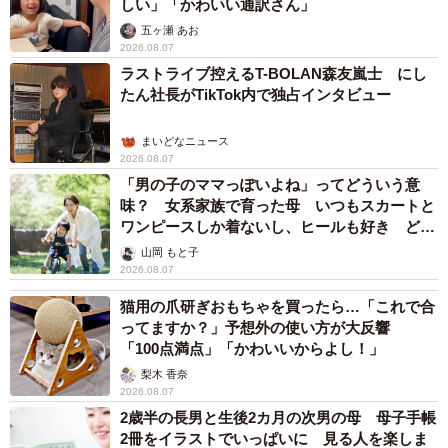
しい」「かわいい通訳さん」
五ヶ瀬 あお
2026.08.07
ラストライブ控えるT-BOLAN森友嵐士 にし
たん社長がTikTok内で独占インタビュー
まいどなニュース
2026.08.07
「男の子のママっぽいよね」ってどういう意
味？ 女系家族で育った母 いつもスカートと
ワンピースしか着ないし、ヒールも好き どの
へんが…
山岡 もと子
2026.08.07
猫用の爪研ぎおもちゃを買ったら…「これで合
ってますか？」予想外の使い方が大反響
「100点満点」「かわいいからよし！」
梨木 香奈
2026.08.07
2歳半の長男と生後2カ月の次男の母 母子手帳
2冊をイラストでいっぱいに 見る人を楽しま