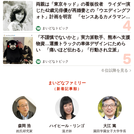
両親は「東京キッド」の看板役者 ライダー演
じた42歳元俳優が再婚妻との「ウエディングフ
ォト」計画を明言 「センスあるカメラマン求
む」
まいどなトピック
「不謹慎でないかと」実力派歌手、熊本へ支援
物資…運搬トラックの車体デザインにためら
い 「痛いほど伝わる」「行動され立派」
まいどなトピック
６位以降を見る
まいどなファミリー
（新着記事順）
森岡 浩
ハイヒール・リンゴ
大江 篤
姓氏研究家
漫才師
園田学園女子大学学長