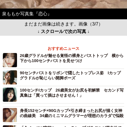
泉ももか写真集『恋心』
まだまだ画像は続きます。画像（3/7）
↓ スクロールで次の写真 ↓
おすすめニュース
26歳グラドルが魅せる覚悟の裸身とバストトップ 横から
下から100センチバストを見せつけ
90センチバストをリボンで隠したトップレス姿 Iカップ
グラドルが恥じらい開脚ポーズ
100センチIカップ 26歳美女がお尻を初解禁 セカンド写
真集は「買って損はさせません！」
身長152センチ×90Gカップ×引き締まったお尻が描く女神
の曲線美 34歳のミニマムグラマーが理想のカラダで悩殺