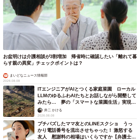
お盆明けは介護相談が3割増加 帰省時に確認したい「離れて暮
らす親の異変」チェックポイントは？
まいどなニュース情報部
2026.08.08
ITエンジニアがAIとつくる家庭菜園 ローカル
LLMのゆるふわAIたちとお話しながら開墾して
みたら… 夢の「スマートな菜園生活」実現な
るか
井二 かける
2026.08.08
プチバズしたママ友とのLINEスクショ うっ
かり電話番号を流出させちゃった！ 激怒する
友人 慰謝料の相場はいくらですか【弁護士が