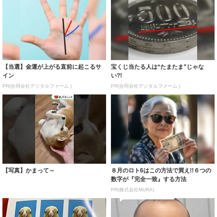
【当選】金運が上がる直前に起こるサ
宝くじ当たる人は“たまたま”じゃな
イン
い?!
PR(合同会社デジタルファーム )
PR(合同会社デジタルファーム )
【写真】かまって～
８月のロト6はこの方法で買え!!６つの
数字が『完全一致』する方法
PR(株式会社MURA)