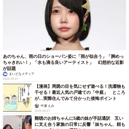
あのちゃん、雨の日のショーパン姿に「雨が似合う」「脚めっ
ちゃきれい！」「水も滴る良いアーティスト」 幻想的な近影
が話題
まいどなメディア
2026.08.07
【漫画】周囲の目を気にせず遊べる！洗濯物も
干せる！最近人気の戸建ての「中庭」 ところ
が…実際住んでみて分かった後悔ポイント
中瀬 えみ
2026.08.07
難聴のお姉ちゃんに5歳の妹が手話通訳 互い
に支え合う家族の日常に反響「妹ちゃん、頼も