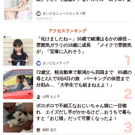
まいどなニュースエンタメ部
2026.08.07
アクセスランキング
「化けましたね～」10歳で綾瀬はるかの娘役→
雰囲気ガラリの18歳に成長 「メイクで雰囲気
が」「宝塚に入れそう」
まいどなメディア
72歳父、軽自動車で新潟から四国まで 65歳の
母と2人で3泊4日の旅 パーキングの休憩まで
分刻み… 「大学生でも組まねえよ！」
山岡 もと子
ボロボロで不細工なおじいちゃん猫に一目惚
れ エイズだし手がかかるけど…おうちで暮ら
すと「おじ猫」だって可愛くなったよ！
鶴野 浩己