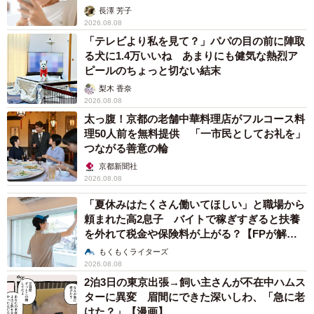
解説】
長澤 芳子
2026.08.08
「テレビより私を見て？」パパの目の前に陣取
る犬に1.4万いいね あまりにも健気な熱烈ア
ピールのちょっと切ない結末
梨木 香奈
2026.08.08
太っ腹！京都の老舗中華料理店がフルコース料
理50人前を無料提供 「一市民としてお礼を」
つながる善意の輪
京都新聞社
2026.08.08
「夏休みはたくさん働いてほしい」と職場から
頼まれた高2息子 バイトで稼ぎすぎると扶養
を外れて税金や保険料が上がる？【FPが解
説】
もくもくライターズ
2026.08.08
2泊3日の東京出張→飼い主さんが不在中ハムス
ターに異変 眉間にできた深いしわ、「急に老
けた？」【漫画】