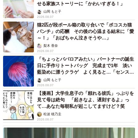
せる家族ストーリーに「かわいすぎる！」
山岡 もと子
2026.08.07
猫2匹が段ボール箱の取り合いで「ポコスカ猫
パンチ」の応酬 その後の心温まる結末に「愛
～！」「おばちゃん泣きそうや…」
梨木 香奈
2026.08.07
「ちょっとババロアみたい」パートナーの誕生
日に手作りトートバッグ 完成まで1年 淡い
藍染めに漂うクラゲ よく見ると…「センスす
ごい」
山岡 もと子
2026.08.07
【漫画】大学生息子の「頼れる彼氏」っぷりを
見て母は絶句 「起きなよ、遅刻するよ」っ
て…あなた毎朝私が起こしてますけど？笑
松波 穂乃圭
2026.08.07