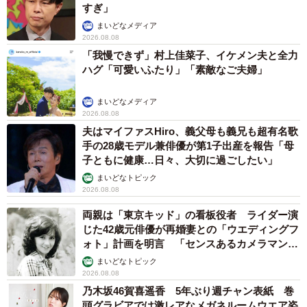
すぎ」
まいどなメディア
2026.08.08
「我慢できず」村上佳菜子、イケメン夫と全力
ハグ「可愛いふたり」「素敵なご夫婦」
まいどなメディア
2026.08.08
夫はマイファスHiro、義父母も義兄も超有名歌
手の28歳モデル兼俳優が第1子出産を報告「母
子ともに健康…日々、大切に過ごしたい」
まいどなトピック
2026.08.08
両親は「東京キッド」の看板役者 ライダー演
じた42歳元俳優が再婚妻との「ウエディングフ
ォト」計画を明言 「センスあるカメラマン求
む」
まいどなトピック
2026.08.08
乃木坂46賀喜遥香 5年ぶり週チャン表紙 巻
頭グラビアでは激レアなメガネルームウエア姿