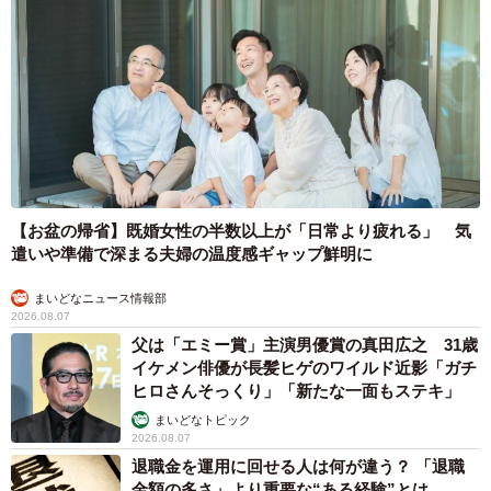
【お盆の帰省】既婚女性の半数以上が「日常より疲れる」 気
遣いや準備で深まる夫婦の温度感ギャップ鮮明に
まいどなニュース情報部
2026.08.07
父は「エミー賞」主演男優賞の真田広之 31歳
イケメン俳優が長髪ヒゲのワイルド近影「ガチ
ヒロさんそっくり」「新たな一面もステキ」
まいどなトピック
2026.08.07
退職金を運用に回せる人は何が違う？ 「退職
金額の多さ」より重要な“ある経験”とは