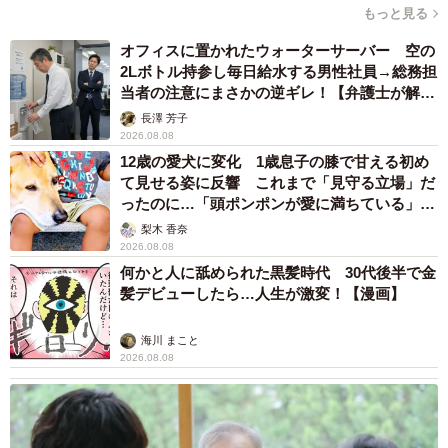
もっと見る
オフィスに置かれたウォーターサーバー 空の
2Lボトル持参し毎日給水する男性社員→総務担
当者の注意にまさかの逆ギレ！【弁護士が解
説】
長澤 芳子
2026.08.08
12歳の愛犬に変化 1歳息子の膝で甘える初め
て見せる姿に反響 これまで「見守る立場」だ
ったのに…「頭ポンポンが愛に満ちている」
「尊…」
梨木 香奈
2026.08.08
何かと人に舐められた黒髪時代 30代後半で金
髪デビューしたら…人生が激変！【漫画】
海川 まこと
2026.08.08