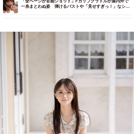
「全ページが官能ショット」Fカップグラドルが屋内外で
一糸まとわぬ姿 弾けるバストや「見せすぎっ！」なシー
スルードレス…最新写真集は限界ショットの乱れ打ち