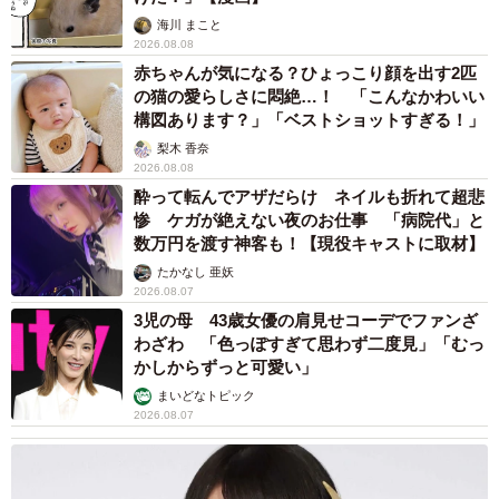
海川 まこと
2026.08.08
赤ちゃんが気になる？ひょっこり顔を出す2匹
の猫の愛らしさに悶絶…！ 「こんなかわいい
構図あります？」「ベストショットすぎる！」
梨木 香奈
2026.08.08
酔って転んでアザだらけ ネイルも折れて超悲
惨 ケガが絶えない夜のお仕事 「病院代」と
数万円を渡す神客も！【現役キャストに取材】
たかなし 亜妖
2026.08.07
3児の母 43歳女優の肩見せコーデでファンざ
わざわ 「色っぽすぎて思わず二度見」「むっ
かしからずっと可愛い」
まいどなトピック
2026.08.07