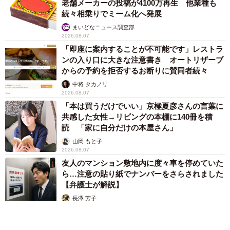
老舗メーカーの投稿が4100万再生 他業種も
続々相乗りでミーム化へ発展
まいどなニュース調査部
2026.08.07
「即座に案内することが不可能です」レストラ
ンの入り口に大きな注意書き オートリザーブ
からの予約を拒否するお断りに賛同者続々
中将 タカノリ
2026.08.07
「本は買うだけでいい」京極夏彦さんの言葉に
共感した女性→リビングの本棚に140冊を積
読 「家に自分だけの本屋さん」
山岡 もと子
2026.08.07
友人のマンション敷地内に度々車を停めていた
ら…注意の貼り紙でナンバーをさらされました
【弁護士が解説】
長澤 芳子
2026.08.07