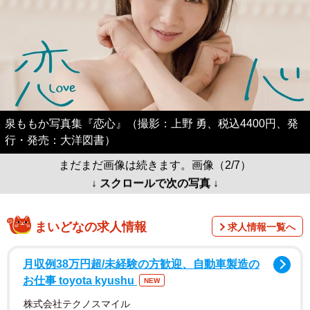
泉ももか写真集『恋心』（撮影：上野 勇、税込4400円、発
行・発売：大洋図書）
まだまだ画像は続きます。画像（2/7）
↓ スクロールで次の写真 ↓
まいどなの求人情報
求人情報一覧へ
月収例38万円超/未経験の方歓迎、自動車製造の
お仕事 toyota kyushu
NEW
株式会社テクノスマイル