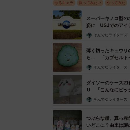
ゆるキャラ
買ってみたい
やってみた
スーパーキノコ型の
姿に USJでのア
そんでなライターズ
薄く切ったキュウリ
ら… 「カプセルト
そんでなライターズ
ダイソーのケース2
り 「こんなにピッ
そんでなライターズ
つぶらな瞳、真っ赤
いどこに？由来は謎