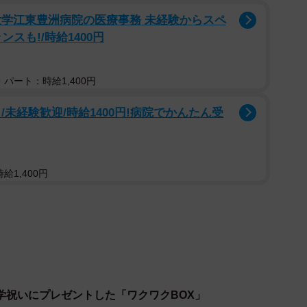
ムを選び、収納ケースに収まるようサイズを確かめなが
大学江東豊洲病院の医療事務 未経験からスペ
スも!/時給1400円
スに、マイメロディ柄のポーチやケース、カラーペン、
パート：時給1,400円
グテープなどが整理された様子が写っています。ピンク
系の小物が多く、サンリオキャラクターのアイテムも複
未経験歓迎/時給1400円!病院でかんたん受
給1,400円
学祝いにプレゼントした「ワクワクBOX」