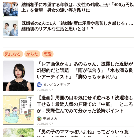
結婚相手に希望する年収は…女性の4割以上が「400万円以
上」を希望 男女の違い浮き彫りに
既婚者の2人に1人「結婚制度に矛盾や息苦しさ感じる」…
結婚後のリアルな生活と思いとは！？
気になる
からだ
恋愛
「レア画像かも」あのちゃん、披露した近影が
幻想的だと話題 「雨が似合う」「水も滴る良
いアーティスト」「脚めっちゃきれい」
まいどなメディア
2026.08.07
【漫画】周囲の目を気にせず遊べる！洗濯物も
干せる！最近人気の戸建ての「中庭」 ところ
3/6
が…実際住んでみて分かった後悔ポイント
中瀬 えみ
「婚活中の心身症状」の経験比較※提供画像
2026.08.07
「男の子のママっぽいよね」ってどういう意
「婚活中に経験した心身の不調」について聞いたところ、