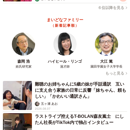
が大きく異なることが示されています。
６位以降を見る
まいどなファミリー
（新着記事順）
森岡 浩
ハイヒール・リンゴ
大江 篤
姓氏研究家
漫才師
園田学園女子大学学長
もっと見る
難聴のお姉ちゃんに5歳の妹が手話通訳 互い
に支え合う家族の日常に反響「妹ちゃん、頼も
しい」「かわいい通訳さん」
五ヶ瀬 あお
2026.08.07
ラストライブ控えるT-BOLAN森友嵐士 にし
たん社長がTikTok内で独占インタビュー