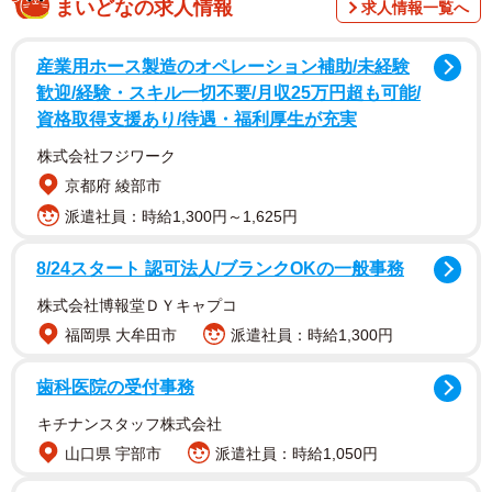
まいどなの求人情報
求人情報一覧へ
本調査は、全国の未婚の婚活経験者800名（20〜59歳）を
対象に実施されました。実施期間は2026年4月で、インタ
産業用ホース製造のオペレーション補助/未経験
ーネットを用いて行われました。
歓迎/経験・スキル一切不要/月収25万円超も可能/
資格取得支援あり/待遇・福利厚生が充実
株式会社フジワーク
京都府 綾部市
派遣社員：時給1,300円～1,625円
8/24スタート 認可法人/ブランクOKの一般事務
株式会社博報堂ＤＹキャプコ
福岡県 大牟田市
派遣社員：時給1,300円
歯科医院の受付事務
キチナンスタッフ株式会社
山口県 宇部市
派遣社員：時給1,050円