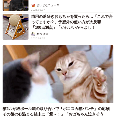
5/6
まいどなニュース
2026.08.07
現在婚活している独身者の「婚活を続けてこられた要因」※提供画像
猫用の爪研ぎおもちゃを買ったら…「これで合
ってますか？」予想外の使い方が大反響
現在婚活している独身者に「婚活を続けられている理由」
「100点満点」「かわいいからよし！」
を聞いたところ、「良い相手と出会える期待（38.6%）」
梨木 香奈
が1位でした。また、「結婚への強い意志（31.6%）」が2
2026.08.07
位、「価値観・理想とする結婚像が明確（20.0%）」が3
位、「自分のペースで進められる（18.6%）」が4位、「自
身の課題や改善点を理解している（16.0%）」が5位となり
ました。
猫2匹が段ボール箱の取り合いで「ポコスカ猫パンチ」の応酬
その後の心温まる結末に「愛～！」「おばちゃん泣きそう