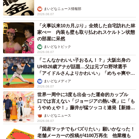
（27.0%）」が3位、「自分が何を求めているのかわからな
まいどなニュース情報部
くなった（23.7%）」が4位となり、結婚意欲そのものの低
2026.08.07
下に加え、心身状況や自己理解に関わる理由が多く挙げら
「火事以来10カ月ぶり」全焼した自宅訪れた林
れました。
家ぺー 内装も壁も取り払われスケルトン状態
の部屋に呆然
【出典】
まいどなトピック
2026.08.07
「婚活と心身に関する実態調査2026（ナコード総研調
「こんなかわいい子おるん！？」大阪出身の
べ）」
https://note.com/nacodo_souken/n/nbb7b402474bb
UHB26歳アナが話題…父は元プロ野球選手
「アイドルさんよりかわいい」「めちゃ爽や
か」
まいどなメディア
2026.08.07
世界一周中に3度も出会った運命的カップル
口では言えない「ジョージアの熱い夜」に「も
うやめぇや！」藤井が猛ツッコミ連発【新婚さ
ん】
まいどなニュース
2026.08.07
「国産マッチでもバズりたい」願いかなった！
老舗メーカーの投稿が4100万再生 他業種も