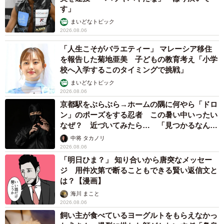
す」
まいどなトピック
2026.08.06
「人生こそがバラエティー」 マレーシア移住
を報告した菊地亜美 子どもの教育考え「小学
校へ入学するこのタイミングで挑戦」
まいどなトピック
2026.08.06
京都駅をぶらぶら→ホームの隅に何やら「ドロ
ン」のポーズをする忍者 この暑い中いったい
なぜ？ 近づいてみたら… 「見つかるなんて
未熟」
中将 タカノリ
2026.08.06
「明日ひま？」 知り合いから唐突なメッセー
ジ 用件次第で断ることもできる賢い返信文と
は？【漫画】
海川 まこと
2026.08.06
飼い主が食べているヨーグルトをもらえなかっ