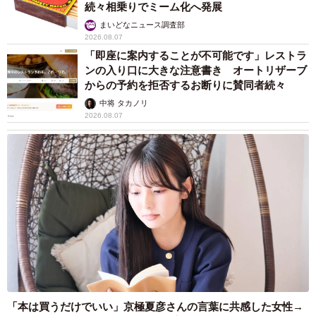
続々相乗りでミーム化へ発展
まいどなニュース調査部
2026.08.07
「即座に案内することが不可能です」レストラ
ンの入り口に大きな注意書き オートリザーブ
からの予約を拒否するお断りに賛同者続々
中将 タカノリ
2026.08.07
「本は買うだけでいい」京極夏彦さんの言葉に共感した女性→