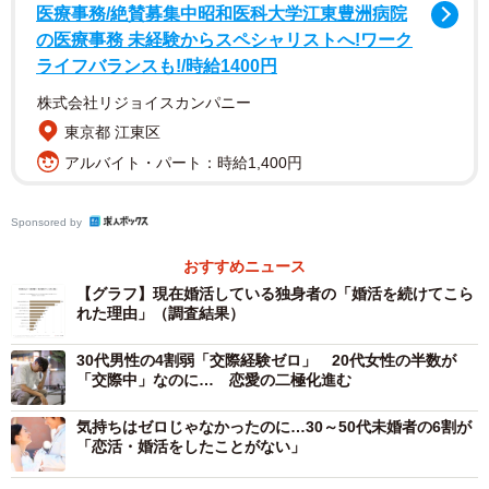
医療事務/絶賛募集中昭和医科大学江東豊洲病院
の医療事務 未経験からスペシャリストへ!ワーク
ライフバランスも!/時給1400円
2/6
株式会社リジョイスカンパニー
現在婚活している独身者の「婚活中に感じる負荷」※提供画像
東京都 江東区
アルバイト・パート：時給1,400円
「婚活中に感じる負荷」について質問したところ、「プロ
フィールの情報だけで相手を判断できない」などを含む12
Sponsored by
項目すべてで、実感率（「強く感じた」「やや感じた」の
おすすめニュース
合計）が6割を超えました。また、婚活をやめた独身者でも
【グラフ】現在婚活している独身者の「婚活を続けてこら
実感率は44.0〜73.7%に分布しました。このことから、現在
れた理由」（調査結果）
婚活している独身者・婚活をやめた独身者の双方で、婚活
30代男性の4割弱「交際経験ゼロ」 20代女性の半数が
にともなう心身負担が広く存在していることが確認されま
「交際中」なのに… 恋愛の二極化進む
した。
気持ちはゼロじゃなかったのに…30～50代未婚者の6割が
「恋活・婚活をしたことがない」