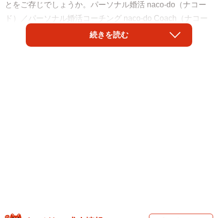
とをご存じでしょうか。パーソナル婚活 naco-do（ナコー
ド）／パーソナル婚活コーチング naco-do Coach（ナコー
ドコーチ）を運営する株式会社いろものの調査研究機関
続きを読む
「ナコード総研」の調査によると、46.6%の人が心療内科
や心理カウンセリングの受診経験があると回答したことが
わかりました。