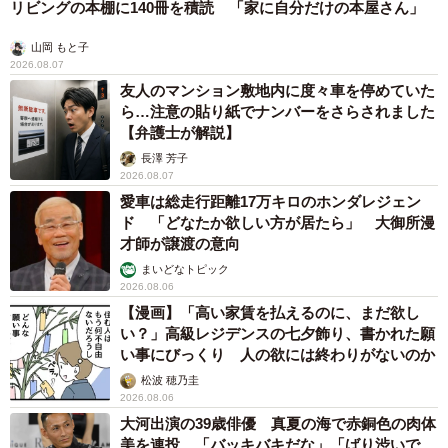
リビングの本棚に140冊を積読 「家に自分だけの本屋さん」
山岡 もと子
2026.08.07
友人のマンション敷地内に度々車を停めていた
ら…注意の貼り紙でナンバーをさらされました
【弁護士が解説】
長澤 芳子
2026.08.07
愛車は総走行距離17万キロのホンダレジェン
ド 「どなたか欲しい方が居たら」 大御所漫
才師が譲渡の意向
まいどなトピック
2026.08.06
【漫画】「高い家賃を払えるのに、まだ欲し
い？」高級レジデンスの七夕飾り、書かれた願
い事にびっくり 人の欲には終わりがないのか
松波 穂乃圭
2026.08.06
大河出演の39歳俳優 真夏の海で赤銅色の肉体
美を連投 「バッキバキだな」「ばり渋いで