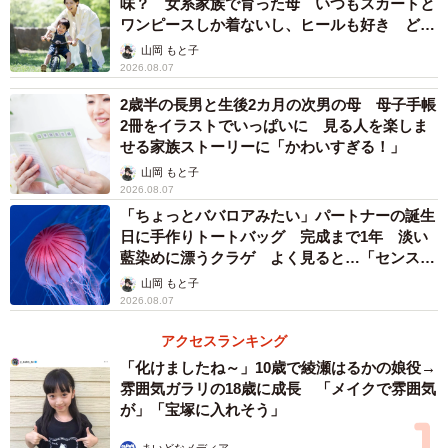
味？ 女系家族で育った母 いつもスカートと
「不眠・寝つきの悪さ（72.0%）」が1位でした。また、
ワンピースしか着ないし、ヒールも好き どの
へんが…
「仕事や学業への集中力低下（65.8%）」が2位、「うつ状
山岡 もと子
2026.08.07
態・気分の落ち込み（62.6%）」が3位、「食欲不振
（62.4%）」が4位という結果になっており、婚活が精神
2歳半の長男と生後2カ月の次男の母 母子手帳
2冊をイラストでいっぱいに 見る人を楽しま
面・身体面の両方に幅広く影響を与えていることが浮き彫
せる家族ストーリーに「かわいすぎる！」
りになっています。
山岡 もと子
2026.08.07
「ちょっとババロアみたい」パートナーの誕生
日に手作りトートバッグ 完成まで1年 淡い
藍染めに漂うクラゲ よく見ると…「センスす
ごい」
山岡 もと子
2026.08.07
アクセスランキング
「化けましたね～」10歳で綾瀬はるかの娘役→
雰囲気ガラリの18歳に成長 「メイクで雰囲気
が」「宝塚に入れそう」