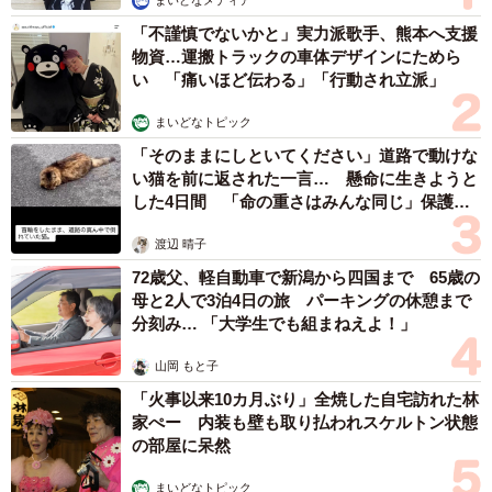
まいどなメディア
「不謹慎でないかと」実力派歌手、熊本へ支援
物資…運搬トラックの車体デザインにためら
い 「痛いほど伝わる」「行動され立派」
まいどなトピック
「そのままにしといてください」道路で動けな
4/6
い猫を前に返された一言… 懸命に生きようと
した4日間 「命の重さはみんな同じ」保護団
婚活で疲れた最も大きな原因※提供画像
体代表の訴え
渡辺 晴子
「婚活で疲れた最大の原因」を聞いてみると、現在婚活を
72歳父、軽自動車で新潟から四国まで 65歳の
継続している独身者は「断られる回数（16.4%）」「終わ
母と2人で3泊4日の旅 パーキングの休憩まで
分刻み… 「大学生でも組まねえよ！」
りの見えなさ（15.8%）」「決断の重さ（14.8%）」といっ
た外的要因に疲れを感じやすい傾向があることがわかりま
山岡 もと子
した。一方、婚活をやめた独身者は「コスト（9.7%）」
「火事以来10カ月ぶり」全焼した自宅訪れた林
「自信喪失（7.3%）」「理想像の不明確さ（5.3%）」「自
家ぺー 内装も壁も取り払われスケルトン状態
の部屋に呆然
己理解の不足（4.7%）」など内的要因が主な疲労原因とな
っており、婚活の継続・中止それぞれで疲れのメカニズム
まいどなトピック