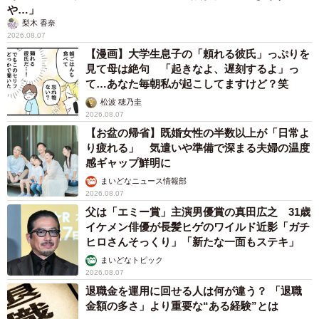
や…」
梨木 香奈
2026.08.07
【漫画】大学生息子の「頼れる彼氏」っぷりを
見て母は絶句 「起きなよ、遅刻するよ」っ
て…あなた毎朝私が起こしてますけど？笑
松波 穂乃圭
2026.08.07
【お盆の帰省】既婚女性の半数以上が「日常よ
り疲れる」 気遣いや準備で深まる夫婦の温度
感ギャップ鮮明に
まいどなニュース情報部
6/6
2026.08.07
婚活をやめた独身者の「婚活をやめた要因」※提供画像
父は「エミー賞」主演男優賞の真田広之 31歳
イケメン俳優が長髪ヒゲのワイルド近影「ガチ
ヒロさんそっくり」「新たな一面もステキ」
一方、婚活をやめた独身者に「婚活をやめた理由」につい
まいどなトピック
て聞いたところ、「結婚への意欲そのものが下がったから
2026.08.07
（29.3%）」が1位でした。次いで「良い相手に出会える希
退職金を運用に回せる人は何が違う？ 「退職
望がなくなった（28.3%）」が2位、「心身の疲労
金額の多さ」より重要な“ある経験”とは