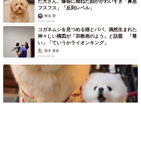
た犬さん、爆裂に拗ねた顔がかわいすぎ「鼻息
フスフス」「反則レベル」
椎名 碧
2026.08.06
コガネムシを見つめる猫とパパ、偶然生まれた
神々しい構図が「宗教画のよう」と話題 「尊
い」「ていうかライオンキング」
梨木 香奈
2026.08.06