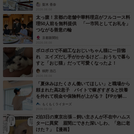
梨木 香奈
2026.08.08
太っ腹！京都の老舗中華料理店がフルコース料
理50人前を無料提供 「一市民としてお礼を」
つながる善意の輪
京都新聞社
2026.08.08
ボロボロで不細工なおじいちゃん猫に一目惚
れ エイズだし手がかかるけど…おうちで暮ら
すと「おじ猫」だって可愛くなったよ！
鶴野 浩己
2026.08.08
「夏休みはたくさん働いてほしい」と職場から
頼まれた高2息子 バイトで稼ぎすぎると扶養
を外れて税金や保険料が上がる？【FPが解
説】
もくもくライターズ
2026.08.08
2泊3日の東京出張→飼い主さんが不在中ハムス
ターに異変 眉間にできた深いしわ、「急に老
けた？」【漫画】