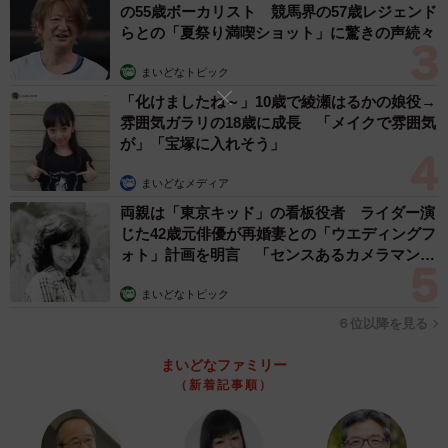
の55歳ボーカリスト 競馬界の57歳レジェンド
らとの「夏祭り満喫ショット」に驚きの声続々
まいどなトピック
「化けましたね～」10歳で綾瀬はるかの娘役→
雰囲気ガラリの18歳に成長 「メイクで雰囲気
が」「宝塚に入れそう」
まいどなメディア
両親は「東京キッド」の看板役者 ライダー演
じた42歳元俳優が再婚妻との「ウエディングフ
ォト」計画を明言 「センスあるカメラマン求
む」
まいどなトピック
６位以降を見る
まいどなファミリー
（新着記事順）