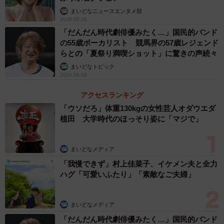
まいどなニュースエンタメ部
2026.08.08
「だんだん時代劇俳優みたく…」国民的バンド
の55歳ボーカリスト 競馬界の57歳レジェンド
らとの「夏祭り満喫ショット」に驚きの声続々
まいどなトピック
2026.08.08
アクセスランキング
「ウソだろ」体重130kgの女性芸人オダウエダ
植田 大学時代のほっそり姿に「マジで」
まいどなメディア
「我慢できず」村上佳菜子、イケメン夫と全力
ハグ「可愛いふたり」「素敵なご夫婦」
まいどなメディア
「だんだん時代劇俳優みたく…」国民的バンド