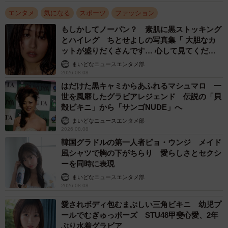
エンタメ
気になる
スポーツ
ファッション
もしかしてノーパン？ 素肌に黒ストッキング
とハイレグ ちとせよしの写真集「 大胆なカ
ットが盛りだくさんです… 心して見てくださ
い」
まいどなニュースエンタメ部
2026.08.08
はだけた黒キャミからあふれるマシュマロ 一
世を風靡したグラビアレジェンド 伝説の「貝
殻ビキニ」から「サンゴNUDE」へ
まいどなニュースエンタメ部
2026.08.08
韓国グラドルの第一人者ピョ・ウンジ メイド
風シャツで胸の下がちらり 愛らしさとセクシ
ーを同時に表現
まいどなニュースエンタメ部
2026.08.08
愛されボディ包むまぶしい三角ビキニ 幼児プ
ールでむぎゅっポーズ STU48甲斐心愛、2年
ぶり水着グラビア