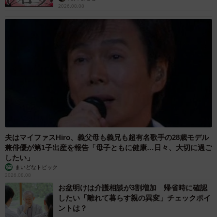
2026.08.08
夫はマイファスHiro、義父母も義兄も超有名歌手の28歳モデル
兼俳優が第1子出産を報告「母子ともに健康…日々、大切に過ご
したい」
まいどなトピック
2026.08.08
お盆明けは介護相談が3割増加 帰省時に確認
したい「離れて暮らす親の異変」チェックポイ
ントは？