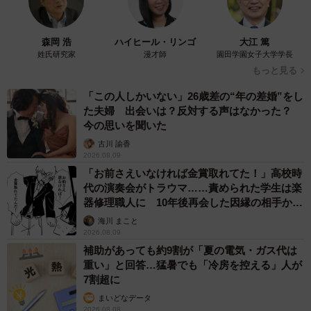
森岡 浩
ハイヒール・リンゴ
大江 篤
姓氏研究家
漫才師
園田学園女子大学学長
もっと見る
「この人しかいない」26歳差の“年の差婚”をし
た夫婦 出会いは？反対する声はなかった？
今の思いを聞いた
古川 諭香
2026.08.09
「お前さえいなければ金賞取れてた！」高校時
代の演奏会がトラウマ……責められた学生は楽
器修理職人に 10年後再会した因縁の相手から
思わぬ申し出【漫画】
海川 まこと
2026.08.09
補助があっても約9割が「夏の電気・ガス代は
重い」と回答…猛暑でも「冷房を控える」人が
7割超に
まいどなデータ
2026.08.08