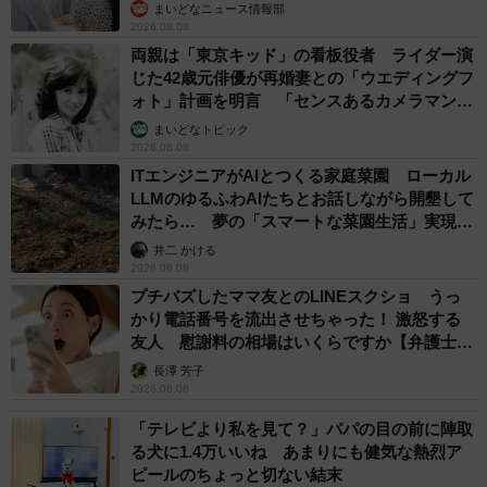
まいどなニュース情報部
2026.08.08
両親は「東京キッド」の看板役者 ライダー演
じた42歳元俳優が再婚妻との「ウエディングフ
ォト」計画を明言 「センスあるカメラマン求
む」
まいどなトピック
2026.08.08
ITエンジニアがAIとつくる家庭菜園 ローカル
LLMのゆるふわAIたちとお話しながら開墾して
みたら… 夢の「スマートな菜園生活」実現な
るか
井二 かける
2026.08.08
プチバズしたママ友とのLINEスクショ うっ
かり電話番号を流出させちゃった！ 激怒する
友人 慰謝料の相場はいくらですか【弁護士が
解説】
長澤 芳子
2026.08.08
「テレビより私を見て？」パパの目の前に陣取
る犬に1.4万いいね あまりにも健気な熱烈ア
ピールのちょっと切ない結末