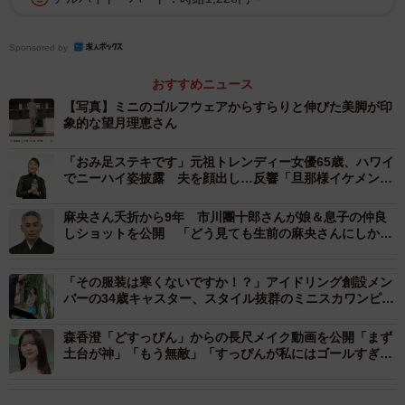
「セント・フォース」へ移籍。2004年から日本テレビ系
「ズームイン！！サタデー」の司会を務め、一躍人気者
Sponsored by
に。2021年に「セント・フォース」の取締役に就任。趣味
はゴルフ、テニス、料理（特にパン作り）。アロマテラピ
おすすめニュース
ーアドバイザー、エシカル・コンシェルジュ、ジュエルフ
【写真】ミニのゴルフウェアからすらりと伸びた美脚が印
象的な望月理恵さん
ルーツクリエイター、ジュニアベジタブル＆フルーツマイ
スター、フードコーディネーター、防災士、食生活アドバ
「おみ足ステキです」元祖トレンディー女優65歳、ハワイ
でニーハイ姿披露 夫を顔出し…反響「旦那様イケメン」
イザーと多くの資格を所持しています。
「俳優さんかと」
麻央さん夭折から9年 市川團十郎さんが娘＆息子の仲良
しショットを公開 「どう見ても生前の麻央さんにしか見
えない」「両親のDNAしっかり引き継いだ美男美女」
「その服装は寒くないですか！？」アイドリング創設メン
バーの34歳キャスター、スタイル抜群のミニスカワンピ姿
「美脚美人さん」「どんだけスタイルいいねん」
森香澄「どすっぴん」からの長尺メイク動画を公開「まず
土台が神」「もう無敵」「すっぴんが私にはゴールすぎ
る」