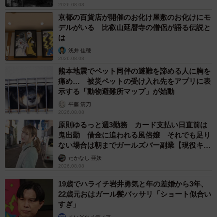
2026.08.08
京都の百貨店が開催のお化け屋敷のお化けにモ
デルがいる 比叡山延暦寺の僧侶が語る伝説と
は
浅井 佳穂
2026.08.08
熊本地震でペット同伴の避難を諦める人に胸を
痛め… 被災ペットの受け入れ先をアプリに表
示する「動物避難所マップ」が始動
平藤 清刀
2026.08.08
原則ゆるっと週3勤務 カード支払い日直前は
鬼出勤 借金に追われる風俗嬢 それでも足り
ない場合は朝までガールズバー副業【現役キャ
ストに取材】
たかなし 亜妖
2026.08.08
19歳でハライチ岩井勇気と年の差婚から3年、
22歳元おはガール髪バッサリ「ショート似合い
すぎ」
まいどなメディア