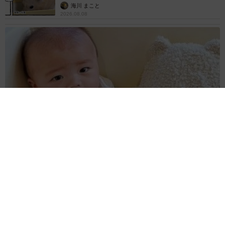
海川 まこと
2026.08.08
赤ちゃんが気になる？ひょっこり顔を出す2匹の猫の愛らしさに
悶絶…！ 「こんなかわいい構図あります？」「ベストショッ
トすぎる！」
梨木 香奈
2026.08.08
酔って転んでアザだらけ ネイルも折れて超悲
惨 ケガが絶えない夜のお仕事 「病院代」と
数万円を渡す神客も！【現役キャストに取材】