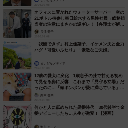
2026.08.08
オフィスに置かれたウォーターサーバー 空の
2Lボトル持参し毎日給水する男性社員→総務担
当者の注意にまさかの逆ギレ！【弁護士が解
説】
長澤 芳子
2026.08.08
「我慢できず」村上佳菜子、イケメン夫と全力
ハグ「可愛いふたり」「素敵なご夫婦」
まいどなメディア
2026.08.08
12歳の愛犬に変化 1歳息子の膝で甘える初め
て見せる姿に反響 これまで「見守る立場」だ
ったのに…「頭ポンポンが愛に満ちている」
「尊…」
梨木 香奈
2026.08.08
何かと人に舐められた黒髪時代 30代後半で金
髪デビューしたら…人生が激変！【漫画】
海川 まこと