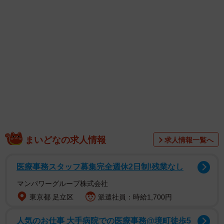
した そう、ご飯も美味しかったです」と、興奮気味につ
づりました。
また、着用したゴルフウェアにも言及し、「ベージュのセ
ットアップ タオル地なんですが、カジュアルになりすぎ
ず 上品でしかも動きやすかったです」と、メーカーのタ
グを付けて大絶賛しています。
SNSユーザーからは
「いつもキレイ」
まいどなの求人情報
求人情報一覧へ
「綺麗な脚だなぁ」
「モデルさんかと思いました」
医療事務スタッフ募集完全週休2日制!残業なし
「スタイル良くてその美貌と若さ」
マンパワーグループ株式会社
「え！？脚綺麗すぎ AIかと思った」
東京都 足立区
派遣社員：時給1,700円
人気のお仕事 大手病院での医療事務@境町徒歩5