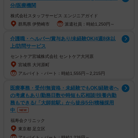
分/医療機関
株式会社スタッフサービス エンジニアガイド
群馬県 伊勢崎市
派遣社員：時給1,250円～
介護職・ヘルパー/賞与あり/未経験OK/4週8休以
上/訪問サービス
セントケア宮城株式会社 セントケア大河原
宮城県 大河原町
アルバイト・パート：時給1,555円～2,215円
など、称賛の声が多数寄せられ、9000件を超える「いい
医療事務・受付/無資格・未経験でもOK/経験者へ
ね」が集まっています。
の考慮もあり/勤務日数や時短も応相談!扶養内勤
務もできる/「大師前駅」から徒歩5分/積極採用
望月さんは1972年、兵庫県明石市生まれ。神戸山手女子短
中
NEW
期大学卒。一般企業を経てTBS系「世界ふしぎ発見！」の
福寿会クリニック
ミステリーハンターでデビュー。同番組で共演していた板
東京都 足立区
東英二さんの事務所に所属した後、1997年に芸能事務所
アルバイト・パート：時給1,226円～