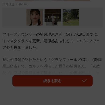
望月理恵（2026年）
フリーアナウンサーの望月理恵さん（54）が19日までに、
インスタグラムを更新。清潔感あふれるミニのゴルフウェ
ア姿を披露しました。
番組の収録で訪れたという「グランフィールズCC」（静岡
県三島市）で、ゴルフを満喫した様子の望月さん。「素敵
なゴルフ場で撮影させて頂きました！」の書き出しに、ク
ラブハウスでの全身ショット、華麗にティーショットに臨
続きを読む
む姿と、コースの風景動画を添付。「富士山や駿河湾を望
むことができる絶景！さらには日本庭園のような美しいコ
ース設計！！その場にいるだけで気持ちのいいゴルフ場で