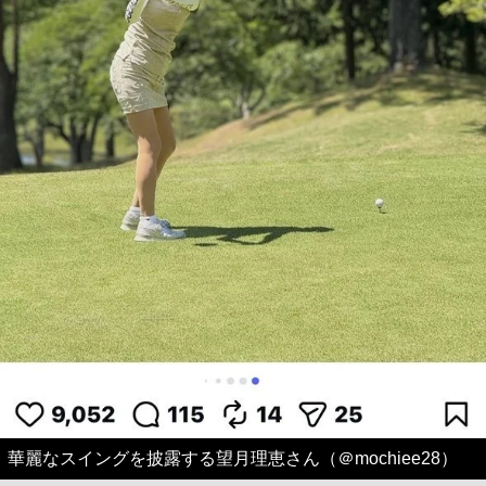
華麗なスイングを披露する望月理恵さん（＠mochiee28）