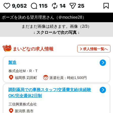
ポーズを決める望月理恵さん（＠mochiee28）
まだまだ画像は続きます。画像（2/3）
↓ スクロールで次の写真 ↓
まいどなの求人情報
求人情報一覧へ
製造
株式会社M・R・T
福岡県 苅田町
派遣社員：時給1,500円
調剤薬局での事務スタッフ/交通費支給/未経験
OK/完全週休2日制
三信興業株式会社
新潟県 燕市