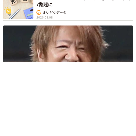
7割超に
まいどなデータ
2026.08.08
「だんだん時代劇俳優みたく…」国民的バンドの55歳ボーカリ
スト 競馬界の57歳レジェンドらとの「夏祭り満喫ショット」
に驚きの声続々
まいどなトピック
2026.08.08
ネット通販で「運営者情報」を見る人は約8