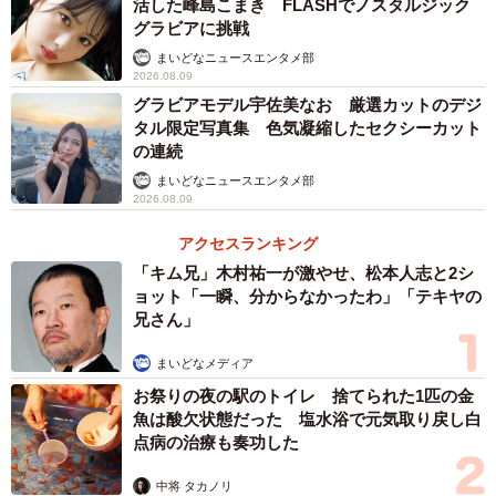
活した峰島こまき FLASHでノスタルジック
グラビアに挑戦
まいどなニュースエンタメ部
2026.08.09
グラビアモデル宇佐美なお 厳選カットのデジ
タル限定写真集 色気凝縮したセクシーカット
の連続
まいどなニュースエンタメ部
2026.08.09
アクセスランキング
「キム兄」木村祐一が激やせ、松本人志と2シ
ョット「一瞬、分からなかったわ」「テキヤの
兄さん」
まいどなメディア
お祭りの夜の駅のトイレ 捨てられた1匹の金
魚は酸欠状態だった 塩水浴で元気取り戻し白
点病の治療も奏功した
中将 タカノリ