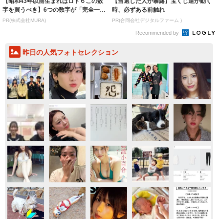
【昭和43年以前生まれはロト６この数
【当選した人が暴露】宝くじ運が動く
字を買うべき】6つの数字が「完全一
時、必ずある前触れ
致」する方...
PR(株式会社MURA)
PR(合同会社デジタルファーム )
Recommended by
昨日の人気フォトセレクション