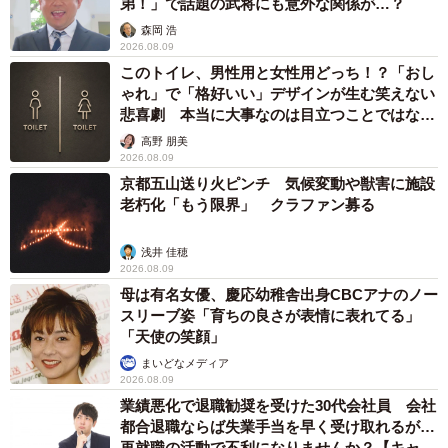
弟！」で話題の武将にも意外な関係が…？
森岡 浩
2026.08.09
このトイレ、男性用と女性用どっち！？「おし
ゃれ」で「格好いい」デザインが生む笑えない
悲喜劇 本当に大事なのは目立つことではな
く…
高野 朋美
2026.08.09
京都五山送り火ピンチ 気候変動や獣害に施設
老朽化「もう限界」 クラファン募る
浅井 佳穂
2026.08.09
母は有名女優、慶応幼稚舎出身CBCアナのノー
スリーブ姿「育ちの良さが表情に表れてる」
「天使の笑顔」
まいどなメディア
2026.08.09
業績悪化で退職勧奨を受けた30代会社員 会社
都合退職ならば失業手当を早く受け取れるが…
再就職の活動で不利になりませんか？【キャリ