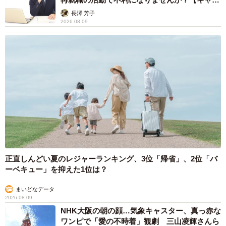
アカウンセラーが解説】
長澤 芳子
2026.08.09
正直しんどい夏のレジャーランキング、3位「帰省」、2位「バ
ーベキュー」を抑えた1位は？
まいどなデータ
2026.08.09
NHK大阪の朝の顔…気象キャスター、真っ赤な
ワンピで「愛の不時着」観劇 三山凌輝さんら