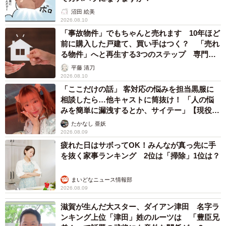
沼田 絵美
2026.08.10
「事故物件」でもちゃんと売れます 10年ほど
前に購入した戸建て、買い手はつく？ 「売れ
る物件」へと再生する3つのステップ 専門家
が解説
平藤 清刀
2026.08.10
「ここだけの話」 客対応の悩みを担当黒服に
相談したら…他キャストに筒抜け！ 「人の悩
みを簡単に漏洩するとか、サイテー」【現役キ
ャストに取材】
たかなし 亜妖
2026.08.09
疲れた日はサボってOK！みんなが真っ先に手
を抜く家事ランキング 2位は「掃除」1位は？
まいどなニュース情報部
2026.08.09
滋賀が生んだ大スター、ダイアン津田 名字ラ
ンキング上位「津田」姓のルーツは 「豊臣兄