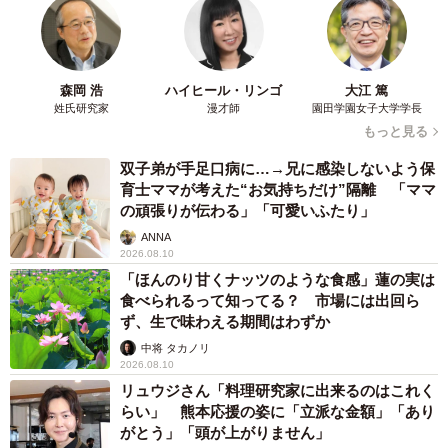
森岡 浩
ハイヒール・リンゴ
大江 篤
姓氏研究家
漫才師
園田学園女子大学学長
もっと見る
双子弟が手足口病に…→兄に感染しないよう保
育士ママが考えた“お気持ちだけ”隔離 「ママ
の頑張りが伝わる」「可愛いふたり」
ANNA
2026.08.10
「ほんのり甘くナッツのような食感」蓮の実は
食べられるって知ってる？ 市場には出回ら
ず、生で味わえる期間はわずか
中将 タカノリ
2026.08.10
リュウジさん「料理研究家に出来るのはこれく
らい」 熊本応援の姿に「立派な金額」「あり
がとう」「頭が上がりません」