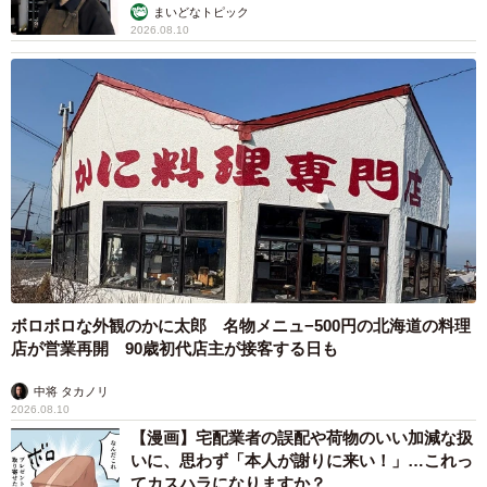
まいどなトピック
2026.08.10
ボロボロな外観のかに太郎 名物メニュ−500円の北海道の料理
店が営業再開 90歳初代店主が接客する日も
中将 タカノリ
2026.08.10
【漫画】宅配業者の誤配や荷物のいい加減な扱
いに、思わず「本人が謝りに来い！」…これっ
てカスハラになりますか？