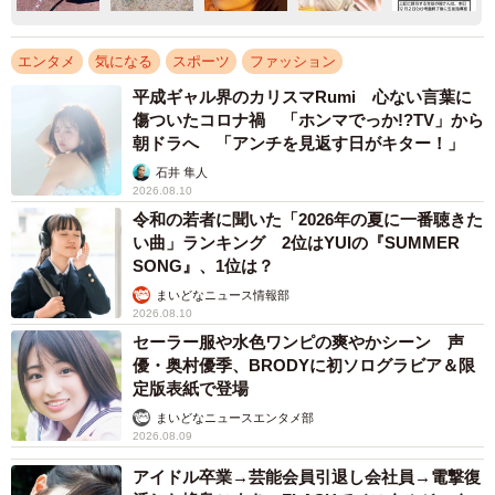
エンタメ
気になる
スポーツ
ファッション
平成ギャル界のカリスマRumi 心ない言葉に
傷ついたコロナ禍 「ホンマでっか!?TV」から
朝ドラへ 「アンチを見返す日がキター！」
石井 隼人
2026.08.10
令和の若者に聞いた「2026年の夏に一番聴きた
い曲」ランキング 2位はYUIの『SUMMER
SONG』、1位は？
まいどなニュース情報部
2026.08.10
セーラー服や水色ワンピの爽やかシーン 声
優・奥村優季、BRODYに初ソログラビア＆限
定版表紙で登場
まいどなニュースエンタメ部
2026.08.09
アイドル卒業→芸能会員引退し会社員→電撃復