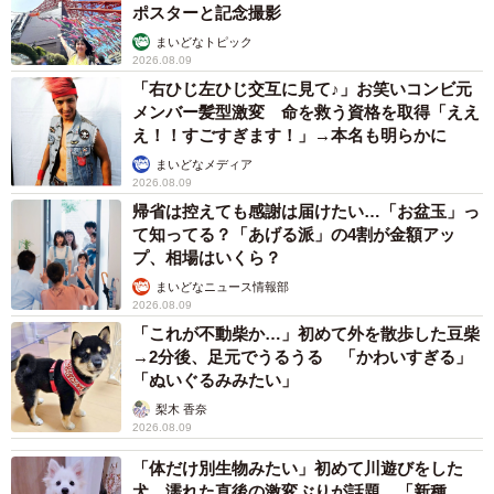
ポスターと記念撮影
まいどなトピック
2026.08.09
「右ひじ左ひじ交互に見て♪」お笑いコンビ元
メンバー髪型激変 命を救う資格を取得「ええ
え！！すごすぎます！」→本名も明らかに
まいどなメディア
2026.08.09
帰省は控えても感謝は届けたい…「お盆玉」っ
て知ってる？「あげる派」の4割が金額アッ
プ、相場はいくら？
まいどなニュース情報部
2026.08.09
「これが不動柴か…」初めて外を散歩した豆柴
→2分後、足元でうるうる 「かわいすぎる」
「ぬいぐるみみたい」
梨木 香奈
2026.08.09
「体だけ別生物みたい」初めて川遊びをした
犬、濡れた直後の激変ぶりが話題 「新種