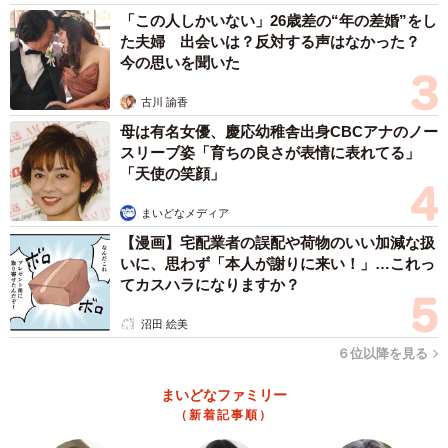
「この人しかいない」26歳差の“年の差婚”をし
た夫婦 出会いは？反対する声はなかった？
今の思いを聞いた
古川 諭香
母は有名女優、慶応幼稚舎出身CBCアナのノー
スリーブ姿「育ちの良さが表情に表れてる」
「天使の笑顔」
まいどなメディア
【漫画】宅配業者の誤配や荷物のいい加減な扱
いに、思わず「本人が謝りに来い！」…これっ
てカスハラになりますか？
沼田 絵美
６位以降を見る
まいどなファミリー
（新着記事順）