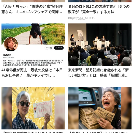
「AIかと思った」“奇跡の54歳”望月理
８月のロト6はこの方法で買え!!６つの
恵さん、ミニのゴルフウェアで美脚披
数字が『完全一致』する方法
露 「...
PR(株式会社MURA)
41歳俳優が死去…最後の投稿は「本日
東京新聞・望月記者に象徴される「新
もお仕事終了 星がキレイでし
しい戦い方」とは 映画「新聞記者」
た！！」 9月に...
２８日公開