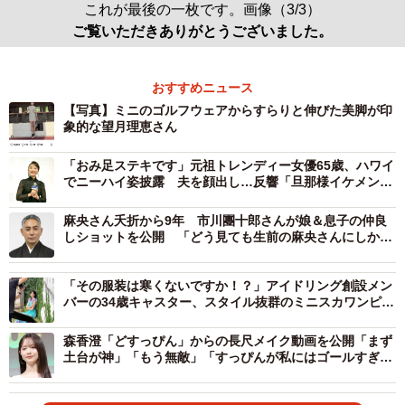
これが最後の一枚です。画像（3/3）
ご覧いただきありがとうございました。
おすすめニュース
【写真】ミニのゴルフウェアからすらりと伸びた美脚が印
象的な望月理恵さん
「おみ足ステキです」元祖トレンディー女優65歳、ハワイ
でニーハイ姿披露 夫を顔出し…反響「旦那様イケメン」
「俳優さんかと」
麻央さん夭折から9年 市川團十郎さんが娘＆息子の仲良
しショットを公開 「どう見ても生前の麻央さんにしか見
えない」「両親のDNAしっかり引き継いだ美男美女」
「その服装は寒くないですか！？」アイドリング創設メン
バーの34歳キャスター、スタイル抜群のミニスカワンピ姿
「美脚美人さん」「どんだけスタイルいいねん」
森香澄「どすっぴん」からの長尺メイク動画を公開「まず
土台が神」「もう無敵」「すっぴんが私にはゴールすぎ
る」