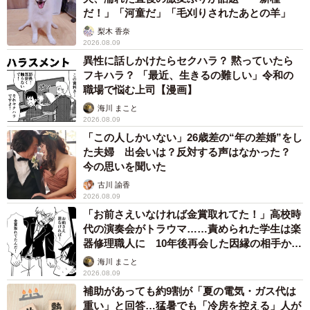
だ！」「河童だ」「毛刈りされたあとの羊」
梨木 香奈
2026.08.09
異性に話しかけたらセクハラ？ 黙っていたら
フキハラ？ 「最近、生きるの難しい」令和の
職場で悩む上司【漫画】
海川 まこと
2026.08.09
「この人しかいない」26歳差の“年の差婚”をし
た夫婦 出会いは？反対する声はなかった？
今の思いを聞いた
古川 諭香
2026.08.09
「お前さえいなければ金賞取れてた！」高校時
代の演奏会がトラウマ……責められた学生は楽
器修理職人に 10年後再会した因縁の相手から
思わぬ申し出【漫画】
海川 まこと
2026.08.09
補助があっても約9割が「夏の電気・ガス代は
重い」と回答…猛暑でも「冷房を控える」人が