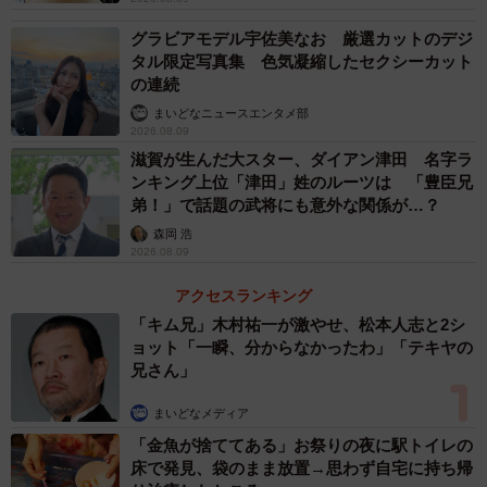
グラビアモデル宇佐美なお 厳選カットのデジ
タル限定写真集 色気凝縮したセクシーカット
の連続
まいどなニュースエンタメ部
2026.08.09
滋賀が生んだ大スター、ダイアン津田 名字ラ
ンキング上位「津田」姓のルーツは 「豊臣兄
弟！」で話題の武将にも意外な関係が…？
森岡 浩
2026.08.09
アクセスランキング
「キム兄」木村祐一が激やせ、松本人志と2シ
ョット「一瞬、分からなかったわ」「テキヤの
兄さん」
まいどなメディア
「金魚が捨ててある」お祭りの夜に駅トイレの
床で発見、袋のまま放置→思わず自宅に持ち帰