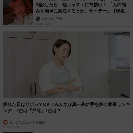
相談したら…他キャストに筒抜け！ 「人の悩
みを簡単に漏洩するとか、サイテー」【現役キ
ャストに取材】
たかなし 亜妖
2026.08.09
疲れた日はサボってOK！みんなが真っ先に手を抜く家事ランキ
ング 2位は「掃除」1位は？
まいどなニュース情報部
2026.08.09