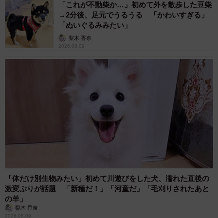
「これが不動柴か…」初めて外を散歩した豆柴
→2分後、足元でうるうる 「かわいすぎる」
「ぬいぐるみみたい」
梨木 香奈
2026.08.09
「体だけ別生物みたい」初めて川遊びをした犬、濡れた直後の
激変ぶりが話題 「新種だ！」「河童だ」「毛刈りされたあと
の羊」
梨木 香奈
2026.08.09