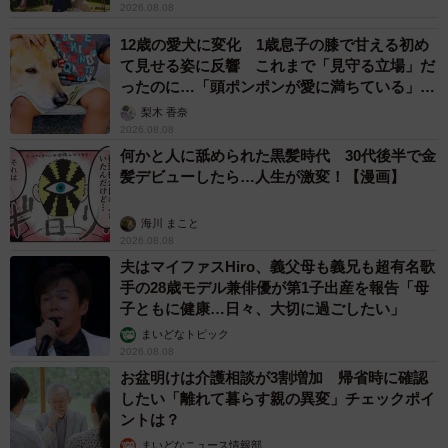
2026.08.08
12歳の愛犬に変化 1歳息子の膝で甘える初め
て見せる姿に反響 これまで「見守る立場」だ
ったのに…「頭ポンポンが愛に満ちている」
「尊…」
梨木 香奈
2026.08.08
何かと人に舐められた黒髪時代 30代後半で金
髪デビューしたら…人生が激変！【漫画】
海川 まこと
2026.08.08
夫はマイファスHiro、義父母も義兄も超有名歌
手の28歳モデル兼俳優が第1子出産を報告「母
子ともに健康…日々、大切に過ごしたい」
まいどなトピック
2026.08.08
お盆明けは介護相談が3割増加 帰省時に確認
したい「離れて暮らす親の異変」チェックポイ
ントは？
まいどなニュース情報部