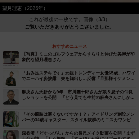
望月理恵（2026年）
これが最後の一枚です。画像（3/3）
ご覧いただきありがとうございました。
おすすめニュース
【写真】ミニのゴルフウェアからすらりと伸びた美脚が印
象的な望月理恵さん
「おみ足ステキです」元祖トレンディー女優65歳、ハワイ
でニーハイ姿披露 夫を顔出し…反響「旦那様イケメン」
「俳優さんかと」
麻央さん夭折から9年 市川團十郎さんが娘＆息子の仲良
しショットを公開 「どう見ても生前の麻央さんにしか見
えない」「両親のDNAしっかり引き継いだ美男美女」
「その服装は寒くないですか！？」アイドリング創設メン
バーの34歳キャスター、スタイル抜群のミニスカワンピ姿
「美脚美人さん」「どんだけスタイルいいねん」
森香澄「どすっぴん」からの長尺メイク動画を公開「まず
土台が神」「もう無敵」「すっぴんが私にはゴールすぎ