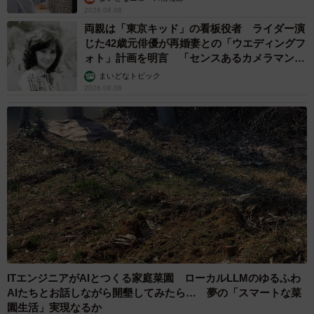
2026.08.08
両親は「東京キッド」の看板役者 ライダー演
じた42歳元俳優が再婚妻との「ウエディングフ
ォト」計画を明言 「センスあるカメラマン求
む」
まいどなトピック
2026.08.08
ITエンジニアがAIとつくる家庭菜園 ローカルLLMのゆるふわ
AIたちとお話しながら開墾してみたら… 夢の「スマートな菜
園生活」実現なるか