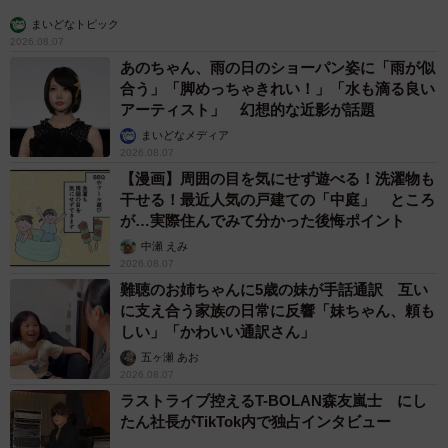
まいどなトピック
2026.08.07
あのちゃん、雨の日のショーパン姿に「雨が似
合う」「脚めっちゃきれい！」「水も滴る良い
アーティスト」 幻想的な近影が話題
まいどなメディア
2026.08.07
【漫画】周囲の目を気にせず遊べる！洗濯物も
干せる！最近人気の戸建ての「中庭」 ところ
が…実際住んでみて分かった後悔ポイント
中瀬 えみ
2026.08.07
難聴のお姉ちゃんに5歳の妹が手話通訳 互い
に支え合う家族の日常に反響「妹ちゃん、頼も
しい」「かわいい通訳さん」
五ヶ瀬 あお
2026.08.07
ラストライブ控えるT-BOLAN森友嵐士 にし
たん社長がTikTok内で独占インタビュー