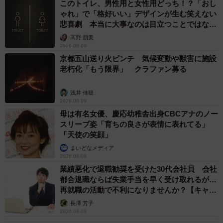
このトイレ、男性用と女性用どっち！？「おし
ゃれ」で「格好いい」デザインが生む笑えない
悲喜劇 本当に大事なのは目立つことではな
く…
高野 朋美
2026.08.09
京都五山送り火ピンチ 気候変動や獣害に施設
老朽化「もう限界」 クラファン募る
浅井 佳穂
2026.08.09
母は有名女優、慶応幼稚舎出身CBCアナのノー
スリーブ姿「育ちの良さが表情に表れてる」
「天使の笑顔」
まいどなメディア
2026.08.09
業績悪化で退職勧奨を受けた30代会社員 会社
都合退職ならば失業手当を早く受け取れるが…
再就職の活動で不利になりませんか？【キャリ
アカウンセラーが解説】
長澤 芳子
2026.08.09