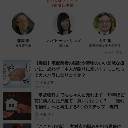
（新着記事順）
森岡 浩
ハイヒール・リンゴ
大江 篤
姓氏研究家
漫才師
園田学園女子大学学長
もっと見る
【漫画】宅配業者の誤配や荷物のいい加減な扱
いに、思わず「本人が謝りに来い！」…これっ
てカスハラになりますか？
沼田 絵美
2026.08.10
「事故物件」でもちゃんと売れます 10年ほど
前に購入した戸建て、買い手はつく？ 「売れ
る物件」へと再生する3つのステップ 専門家
が解説
平藤 清刀
2026.08.10
「ここだけの話」 客対応の悩みを担当黒服に