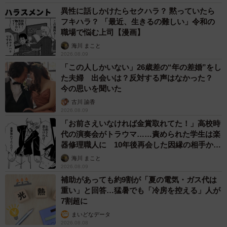
異性に話しかけたらセクハラ？ 黙っていたら
フキハラ？ 「最近、生きるの難しい」令和の
職場で悩む上司【漫画】
海川 まこと
2026.08.09
「この人しかいない」26歳差の“年の差婚”をし
た夫婦 出会いは？反対する声はなかった？
今の思いを聞いた
古川 諭香
2026.08.09
「お前さえいなければ金賞取れてた！」高校時
代の演奏会がトラウマ……責められた学生は楽
器修理職人に 10年後再会した因縁の相手から
思わぬ申し出【漫画】
海川 まこと
2026.08.09
補助があっても約9割が「夏の電気・ガス代は
重い」と回答…猛暑でも「冷房を控える」人が
7割超に
まいどなデータ
2026.08.08