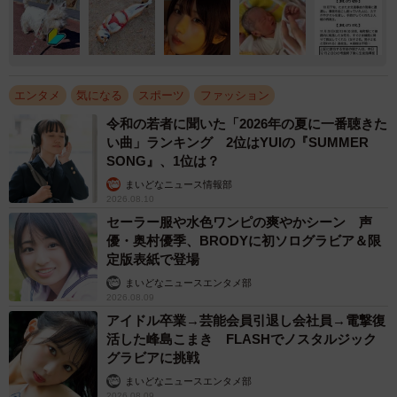
エンタメ
気になる
スポーツ
ファッション
令和の若者に聞いた「2026年の夏に一番聴きた
い曲」ランキング 2位はYUIの『SUMMER
SONG』、1位は？
まいどなニュース情報部
2026.08.10
セーラー服や水色ワンピの爽やかシーン 声
優・奥村優季、BRODYに初ソログラビア＆限
定版表紙で登場
まいどなニュースエンタメ部
2026.08.09
アイドル卒業→芸能会員引退し会社員→電撃復
活した峰島こまき FLASHでノスタルジック
グラビアに挑戦
まいどなニュースエンタメ部
2026.08.09