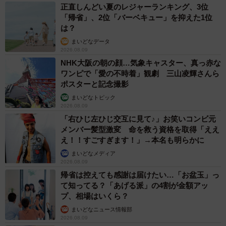
正直しんどい夏のレジャーランキング、3位
「帰省」、2位「バーベキュー」を抑えた1位
は？
まいどなデータ
2026.08.09
NHK大阪の朝の顔…気象キャスター、真っ赤な
ワンピで「愛の不時着」観劇 三山凌輝さんら
ポスターと記念撮影
まいどなトピック
2026.08.09
「右ひじ左ひじ交互に見て♪」お笑いコンビ元
メンバー髪型激変 命を救う資格を取得「ええ
え！！すごすぎます！」→本名も明らかに
まいどなメディア
2026.08.09
帰省は控えても感謝は届けたい…「お盆玉」っ
て知ってる？「あげる派」の4割が金額アッ
プ、相場はいくら？
まいどなニュース情報部
2026.08.09