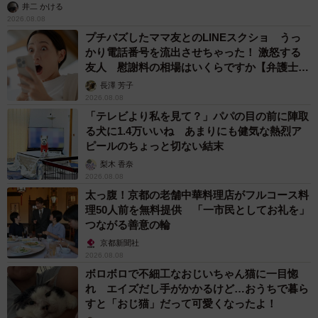
井二 かける
2026.08.08
プチバズしたママ友とのLINEスクショ うっ
かり電話番号を流出させちゃった！ 激怒する
友人 慰謝料の相場はいくらですか【弁護士が
解説】
長澤 芳子
2026.08.08
「テレビより私を見て？」パパの目の前に陣取
る犬に1.4万いいね あまりにも健気な熱烈ア
ピールのちょっと切ない結末
梨木 香奈
2026.08.08
太っ腹！京都の老舗中華料理店がフルコース料
理50人前を無料提供 「一市民としてお礼を」
つながる善意の輪
京都新聞社
2026.08.08
ボロボロで不細工なおじいちゃん猫に一目惚
れ エイズだし手がかかるけど…おうちで暮ら
すと「おじ猫」だって可愛くなったよ！