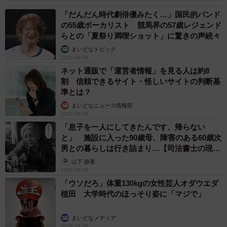
「だんだん時代劇俳優みたく…」国民的バンド
の55歳ボーカリスト 競馬界の57歳レジェンド
らとの「夏祭り満喫ショット」に驚きの声続々
まいどなトピック
2026.08.08
ネット通販で「運営者情報」を見る人は約8
割 信頼できるサイト・怪しいサイトの判断基
準とは？
まいどなニュース情報部
2026.08.08
「息子を一人にしてきたんです、帰らない
と」 施設に入った90歳母、障害のある60歳次
男との暮らしは行き詰まり…【司法書士の現場
から】
山下 静香
2026.08.08
「ウソだろ」体重130kgの女性芸人オダウエダ
植田 大学時代のほっそり姿に「マジで」
まいどなメディア
2026.08.08