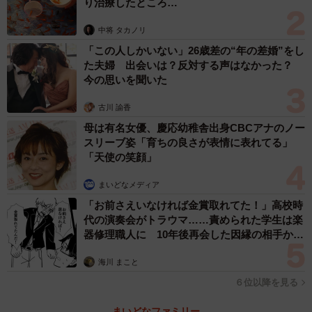
り治療したところ…
中将 タカノリ
「この人しかいない」26歳差の“年の差婚”をし
た夫婦 出会いは？反対する声はなかった？
今の思いを聞いた
古川 諭香
母は有名女優、慶応幼稚舎出身CBCアナのノー
スリーブ姿「育ちの良さが表情に表れてる」
「天使の笑顔」
まいどなメディア
「お前さえいなければ金賞取れてた！」高校時
代の演奏会がトラウマ……責められた学生は楽
器修理職人に 10年後再会した因縁の相手から
思わぬ申し出【漫画】
海川 まこと
６位以降を見る
まいどなファミリー