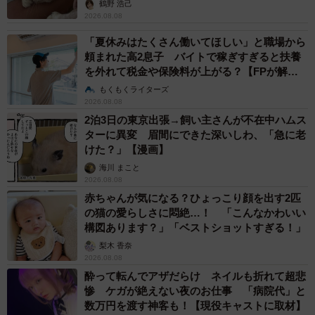
鶴野 浩己
2026.08.08
「夏休みはたくさん働いてほしい」と職場から
頼まれた高2息子 バイトで稼ぎすぎると扶養
を外れて税金や保険料が上がる？【FPが解
説】
もくもくライターズ
2026.08.08
2泊3日の東京出張→飼い主さんが不在中ハムス
ターに異変 眉間にできた深いしわ、「急に老
けた？」【漫画】
海川 まこと
2026.08.08
赤ちゃんが気になる？ひょっこり顔を出す2匹
の猫の愛らしさに悶絶…！ 「こんなかわいい
構図あります？」「ベストショットすぎる！」
梨木 香奈
2026.08.08
酔って転んでアザだらけ ネイルも折れて超悲
惨 ケガが絶えない夜のお仕事 「病院代」と
数万円を渡す神客も！【現役キャストに取材】