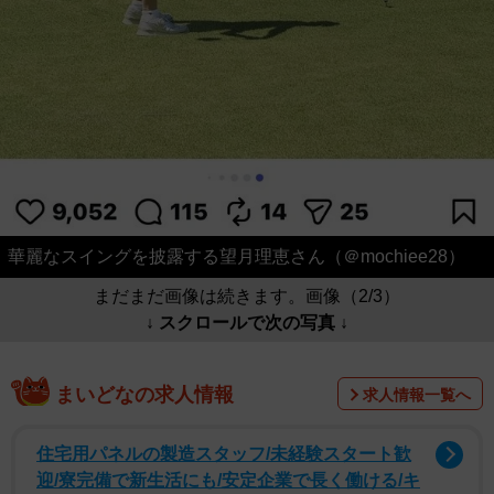
華麗なスイングを披露する望月理恵さん（＠mochiee28）
まだまだ画像は続きます。画像（2/3）
↓ スクロールで次の写真 ↓
まいどなの求人情報
求人情報一覧へ
住宅用パネルの製造スタッフ/未経験スタート歓
迎/寮完備で新生活にも/安定企業で長く働ける/キ