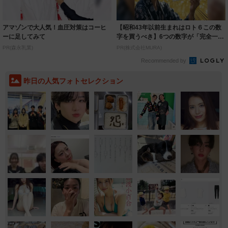
アマゾンで大人気！血圧対策はコーヒ
【昭和43年以前生まれはロト６この数
ーに足してみて
字を買うべき】6つの数字が「完全一
致」する方...
PR(森永乳業)
PR(株式会社MURA)
Recommended by
昨日の人気フォトセレクション