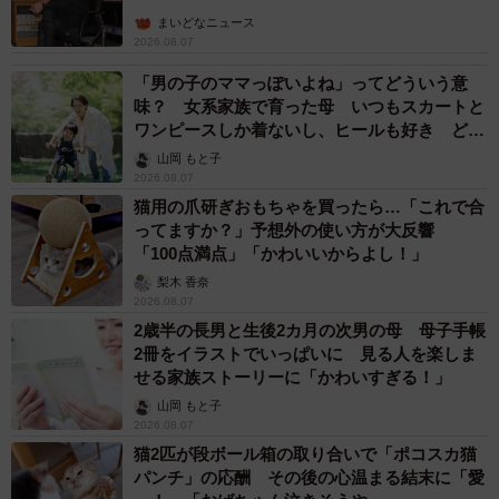
まいどなニュース
2026.08.07
「男の子のママっぽいよね」ってどういう意
味？ 女系家族で育った母 いつもスカートと
ワンピースしか着ないし、ヒールも好き どの
へんが…
山岡 もと子
2026.08.07
猫用の爪研ぎおもちゃを買ったら…「これで合
ってますか？」予想外の使い方が大反響
「100点満点」「かわいいからよし！」
梨木 香奈
2026.08.07
2歳半の長男と生後2カ月の次男の母 母子手帳
2冊をイラストでいっぱいに 見る人を楽しま
せる家族ストーリーに「かわいすぎる！」
山岡 もと子
2026.08.07
猫2匹が段ボール箱の取り合いで「ポコスカ猫
パンチ」の応酬 その後の心温まる結末に「愛