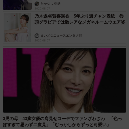
たかなし 亜妖
2026.08.07
乃木坂46賀喜遥香 5年ぶり週チャン表紙 巻
頭グラビアでは激レアなメガネルームウエア姿
まいどなニュースエンタメ部
2026.08.07
3児の母 43歳女優の肩見せコーデでファンざわざわ 「色っ
ぽすぎて思わず二度見」「むっかしからずっと可愛い」