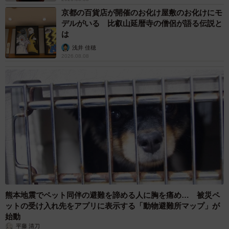
京都の百貨店が開催のお化け屋敷のお化けにモ
デルがいる 比叡山延暦寺の僧侶が語る伝説と
は
浅井 佳穂
2026.08.08
熊本地震でペット同伴の避難を諦める人に胸を痛め… 被災ペ
ットの受け入れ先をアプリに表示する「動物避難所マップ」が
始動
平藤 清刀