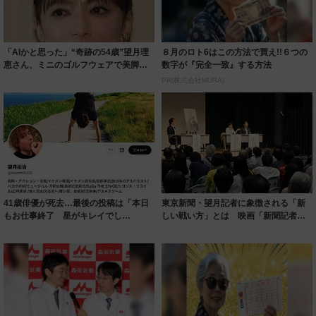
「AIかと思った」“奇跡の54歳”望月理
８月のロト6はこの方法で買え!!６つの
恵さん、ミニのゴルフウェアで美脚披
数字が『完全一致』する方法
露 「...
PR(株式会社MURA)
41歳俳優が死去…最後の投稿は「本日
東京新聞・望月記者に象徴される「新
もお仕事終了 星がキレイでし
しい戦い方」とは 映画「新聞記者」
た！！」 9月に...
２８日公開