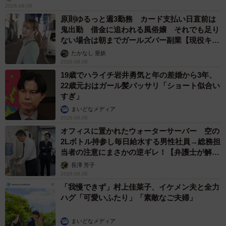
2026.08.08
原則ゆるっと週3勤務 カード支払い日直前は
鬼出勤 借金に追われる風俗嬢 それでも足り
ない場合は朝までガールズバー副業【現役キャ
ストに取材】
たかなし 亜妖
2026.08.08
19歳でハライチ岩井勇気と年の差婚から3年、
22歳元おはガール髪バッサリ「ショート似合い
すぎ」
まいどなメディア
2026.08.08
オフィスに置かれたウォーターサーバー 空の
2Lボトル持参し毎日給水する男性社員→総務担
当者の注意にまさかの逆ギレ！【弁護士が解
説】
長澤 芳子
2026.08.08
「我慢できず」村上佳菜子、イケメン夫と全力
ハグ「可愛いふたり」「素敵なご夫婦」
まいどなメディア