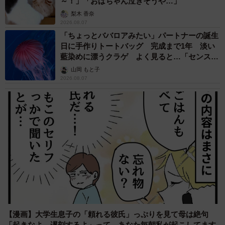
～！」「おばちゃん泣きそうや…」
梨木 香奈
2026.08.07
「ちょっとババロアみたい」パートナーの誕生
日に手作りトートバッグ 完成まで1年 淡い
藍染めに漂うクラゲ よく見ると…「センスす
ごい」
山岡 もと子
2026.08.07
【漫画】大学生息子の「頼れる彼氏」っぷりを見て母は絶句
「起きなよ、遅刻するよ」って…あなた毎朝私が起こしてます