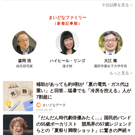
６位以降を見る
まいどなファミリー
（新着記事順）
森岡 浩
ハイヒール・リンゴ
大江 篤
姓氏研究家
漫才師
園田学園女子大学学長
もっと見る
補助があっても約9割が「夏の電気・ガス代は
重い」と回答…猛暑でも「冷房を控える」人が
7割超に
まいどなデータ
2026.08.08
「だんだん時代劇俳優みたく…」国民的バンド
の55歳ボーカリスト 競馬界の57歳レジェンド
らとの「夏祭り満喫ショット」に驚きの声続々