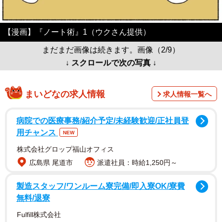
【漫画】『ノート術』1（ウクさん提供）
まだまだ画像は続きます。画像（2/9）
↓ スクロールで次の写真 ↓
まいどなの求人情報
求人情報一覧へ
病院での医療事務/紹介予定/未経験歓迎/正社員登
用チャンス
NEW
株式会社グロップ福山オフィス
広島県 尾道市
派遣社員：時給1,250円～
製造スタッフ/ワンルーム寮完備/即入寮OK/寮費
無料/退寮
Fulfill株式会社