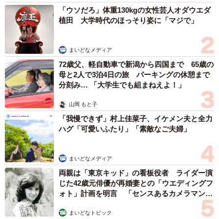
「ウソだろ」体重130kgの女性芸人オダウエダ
植田 大学時代のほっそり姿に「マジで」
まいどなメディア
72歳父、軽自動車で新潟から四国まで 65歳の
母と2人で3泊4日の旅 パーキングの休憩まで
分刻み… 「大学生でも組まねえよ！」
山岡 もと子
「我慢できず」村上佳菜子、イケメン夫と全力
ハグ「可愛いふたり」「素敵なご夫婦」
まいどなメディア
両親は「東京キッド」の看板役者 ライダー演
じた42歳元俳優が再婚妻との「ウエディングフ
ォト」計画を明言 「センスあるカメラマン求
む」
まいどなトピック