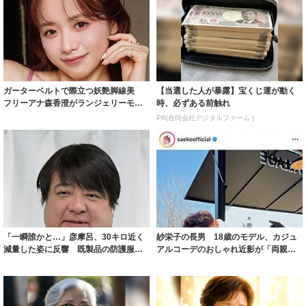
ガーターベルトで際立つ妖艶脚線美
【当選した人が暴露】宝くじ運が動く
フリーアナ森香澄がランジェリーモデ
時、必ずある前触れ
ルに ｢PE...
PR(合同会社デジタルファーム )
「一瞬誰かと…」彦摩呂、30キロ近く
紗栄子の長男 18歳のモデル、カジュ
減量した姿に反響 既製品の防護服が
アルコーデのおしゃれ近影が「両親の
着られると...
いいとこ取...