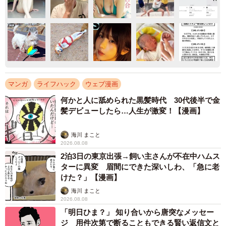
マンガ
ライフハック
ウェブ漫画
何かと人に舐められた黒髪時代 30代後半で金
髪デビューしたら…人生が激変！【漫画】
海川 まこと
2026.08.08
2泊3日の東京出張→飼い主さんが不在中ハムス
ターに異変 眉間にできた深いしわ、「急に老
けた？」【漫画】
海川 まこと
2026.08.08
「明日ひま？」 知り合いから唐突なメッセー
ジ 用件次第で断ることもできる賢い返信文と