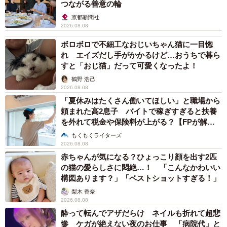
つながる善意の輪
京都新聞社
2026.08.08
ボロボロで不細工なおじいちゃん猫に一目惚
れ エイズだし手がかかるけど…おうちで暮ら
すと「おじ猫」だって可愛くなったよ！
鶴野 浩己
2026.08.08
「夏休みはたくさん働いてほしい」と職場から
頼まれた高2息子 バイトで稼ぎすぎると扶養
を外れて税金や保険料が上がる？【FPが解
説】
もくもくライターズ
2026.08.08
赤ちゃんが気になる？ひょっこり顔を出す2匹
の猫の愛らしさに悶絶…！ 「こんなかわいい
構図あります？」「ベストショットすぎる！」
梨木 香奈
2026.08.08
酔って転んでアザだらけ ネイルも折れて超悲
惨 ケガが絶えない夜のお仕事 「病院代」と