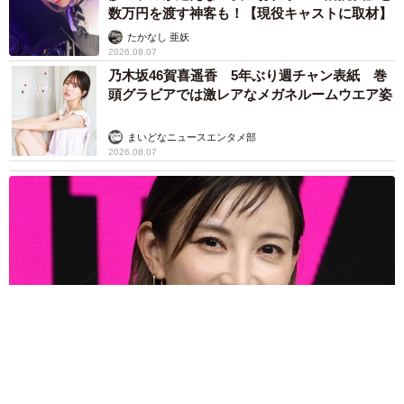
数万円を渡す神客も！【現役キャストに取材】
たかなし 亜妖
2026.08.07
乃木坂46賀喜遥香 5年ぶり週チャン表紙 巻
頭グラビアでは激レアなメガネルームウエア姿
まいどなニュースエンタメ部
2026.08.07
3児の母 43歳女優の肩見せコーデでファンざわざわ 「色っ