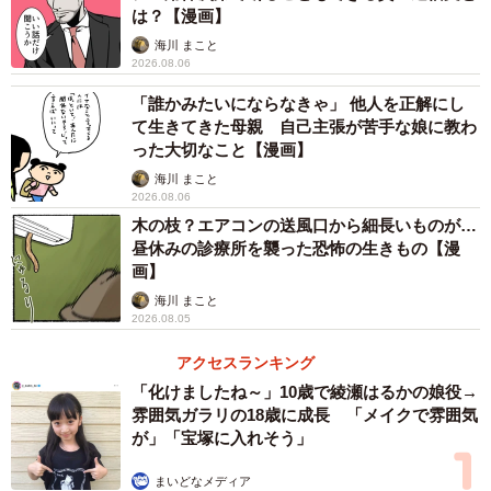
は？【漫画】
海川 まこと
2026.08.06
「誰かみたいにならなきゃ」 他人を正解にし
て生きてきた母親 自己主張が苦手な娘に教わ
った大切なこと【漫画】
海川 まこと
2026.08.06
木の枝？エアコンの送風口から細長いものが…
昼休みの診療所を襲った恐怖の生きもの【漫
画】
海川 まこと
2026.08.05
アクセスランキング
「化けましたね～」10歳で綾瀬はるかの娘役→
雰囲気ガラリの18歳に成長 「メイクで雰囲気
が」「宝塚に入れそう」
まいどなメディア