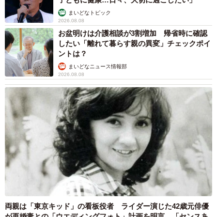
まいどなトピック
2026.08.08
お盆明けは介護相談が3割増加 帰省時に確認
したい「離れて暮らす親の異変」チェックポイ
ントは？
まいどなニュース情報部
2026.08.08
両親は「東京キッド」の看板役者 ライダー演じた42歳元俳優
が再婚妻との「ウエディングフォト」計画を明言 「センスあ