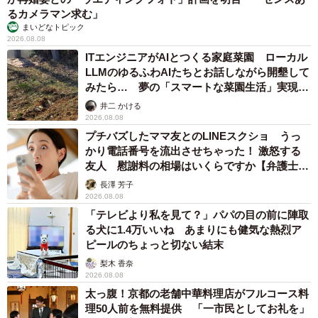
るカメラマン求む」
まいどなトピック
2026.08.08
ITエンジニアがAIとつくる家庭菜園 ローカル
LLMのゆるふわAIたちとお話しながら開墾して
みたら… 夢の「スマートな菜園生活」実現な
るか
井二 かける
2026.08.08
プチバズしたママ友とのLINEスクショ うっ
かり電話番号を流出させちゃった！ 激怒する
友人 慰謝料の相場はいくらですか【弁護士が
解説】
長澤 芳子
2026.08.08
「テレビより私を見て？」パパの目の前に陣取
る犬に1.4万いいね あまりにも健気な熱烈ア
ピールのちょっと切ない結末
梨木 香奈
2026.08.08
太っ腹！京都の老舗中華料理店がフルコース料
理50人前を無料提供 「一市民としてお礼を」