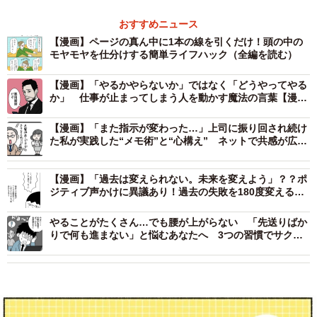
おすすめニュース
【漫画】ページの真ん中に1本の線を引くだけ！頭の中の
モヤモヤを仕分けする簡単ライフハック（全編を読む）
【漫画】「やるかやらないか」ではなく「どうやってやる
か」 仕事が止まってしまう人を動かす魔法の言葉【漫
画】
【漫画】「また指示が変わった…」上司に振り回され続け
た私が実践した“メモ術”と“心構え” ネットで共感が広が
った“自己防衛の知恵”
【漫画】「過去は変えられない。未来を変えよう」？？ポ
ジティブ声かけに異議あり！過去の失敗を180度変える発
想法
やることがたくさん…でも腰が上がらない 「先送りばか
りで何も進まない」と悩むあなたへ 3つの習慣でサクサ
ク進む！