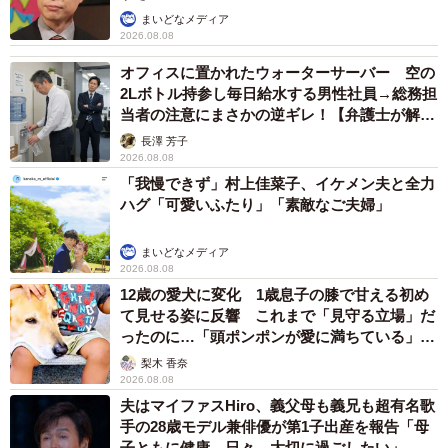
まいどなメディア
2026.08.08
オフィスに置かれたウォーターサーバー 空の
2Lボトル持参し毎日給水する男性社員→総務担
当者の注意にまさかの逆ギレ！【弁護士が解
説】
長澤 芳子
2026.08.08
「我慢できず」村上佳菜子、イケメン夫と全力
ハグ「可愛いふたり」「素敵なご夫婦」
まいどなメディア
2026.08.08
12歳の愛犬に変化 1歳息子の膝で甘える初め
て見せる姿に反響 これまで「見守る立場」だ
ったのに…「頭ポンポンが愛に満ちている」
「尊…」
梨木 香奈
2026.08.08
夫はマイファスHiro、義父母も義兄も超有名歌
手の28歳モデル兼俳優が第1子出産を報告「母
子ともに健康…日々、大切に過ごしたい」