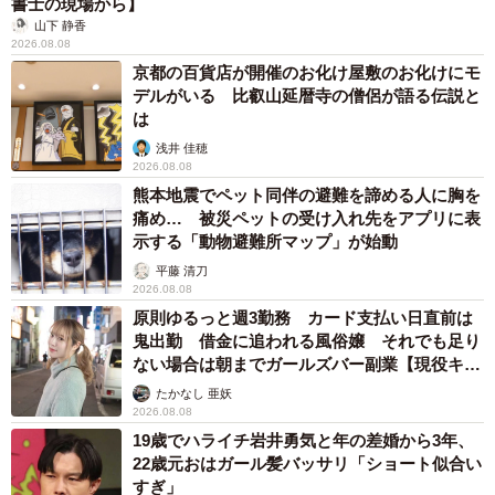
書士の現場から】
山下 静香
2026.08.08
京都の百貨店が開催のお化け屋敷のお化けにモ
デルがいる 比叡山延暦寺の僧侶が語る伝説と
は
浅井 佳穂
2026.08.08
熊本地震でペット同伴の避難を諦める人に胸を
痛め… 被災ペットの受け入れ先をアプリに表
示する「動物避難所マップ」が始動
平藤 清刀
2026.08.08
原則ゆるっと週3勤務 カード支払い日直前は
鬼出勤 借金に追われる風俗嬢 それでも足り
ない場合は朝までガールズバー副業【現役キャ
ストに取材】
たかなし 亜妖
2026.08.08
19歳でハライチ岩井勇気と年の差婚から3年、
22歳元おはガール髪バッサリ「ショート似合い
すぎ」