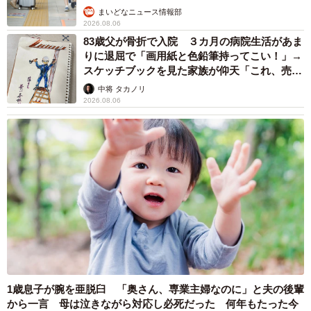
まいどなニュース情報部
2026.08.06
83歳父が骨折で入院 ３カ月の病院生活があま
りに退屈で「画用紙と色鉛筆持ってこい！」→
スケッチブックを見た家族が仰天「これ、売れ
ますよ…」
中将 タカノリ
2026.08.06
1歳息子が腕を亜脱臼 「奥さん、専業主婦なのに」と夫の後輩
から一言 母は泣きながら対応し必死だった 何年もたった今