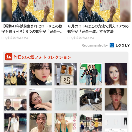
【昭和43年以前生まれはロト６この数
８月のロト6はこの方法で買え!!６つの
字を買うべき】6つの数字が「完全一
数字が『完全一致』する方法
致」する方...
PR(株式会社MURA)
PR(株式会社MURA)
Recommended by
昨日の人気フォトセレクション