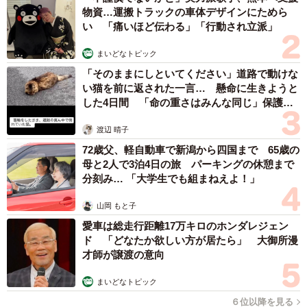
物資…運搬トラックの車体デザインにためら
い 「痛いほど伝わる」「行動され立派」
まいどなトピック
「そのままにしといてください」道路で動けな
い猫を前に返された一言… 懸命に生きようと
した4日間 「命の重さはみんな同じ」保護団
体代表の訴え
渡辺 晴子
72歳父、軽自動車で新潟から四国まで 65歳の
母と2人で3泊4日の旅 パーキングの休憩まで
分刻み… 「大学生でも組まねえよ！」
山岡 もと子
愛車は総走行距離17万キロのホンダレジェン
ド 「どなたか欲しい方が居たら」 大御所漫
才師が譲渡の意向
まいどなトピック
６位以降を見る