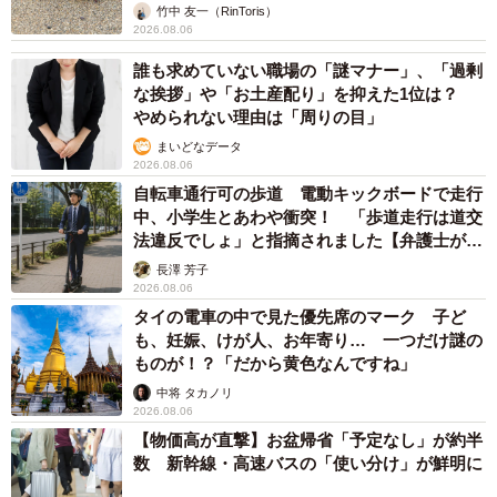
竹中 友一（RinToris）
2026.08.06
誰も求めていない職場の「謎マナー」、「過剰
な挨拶」や「お土産配り」を抑えた1位は？
やめられない理由は「周りの目」
まいどなデータ
2026.08.06
自転車通行可の歩道 電動キックボードで走行
中、小学生とあわや衝突！ 「歩道走行は道交
法違反でしょ」と指摘されました【弁護士が解
説】
長澤 芳子
2026.08.06
タイの電車の中で見た優先席のマーク 子ど
も、妊娠、けが人、お年寄り… 一つだけ謎の
ものが！？「だから黄色なんですね」
中将 タカノリ
2026.08.06
【物価高が直撃】お盆帰省「予定なし」が約半
数 新幹線・高速バスの「使い分け」が鮮明に