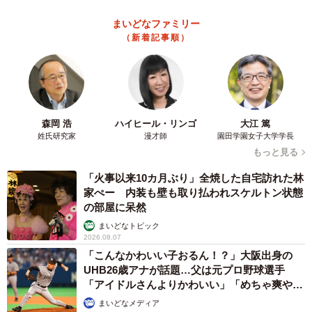
まいどなファミリー
（新着記事順）
森岡 浩
ハイヒール・リンゴ
大江 篤
姓氏研究家
漫才師
園田学園女子大学学長
もっと見る
「火事以来10カ月ぶり」全焼した自宅訪れた林
家ぺー 内装も壁も取り払われスケルトン状態
の部屋に呆然
まいどなトピック
2026.08.07
「こんなかわいい子おるん！？」大阪出身の
UHB26歳アナが話題…父は元プロ野球選手
「アイドルさんよりかわいい」「めちゃ爽や
か」
まいどなメディア