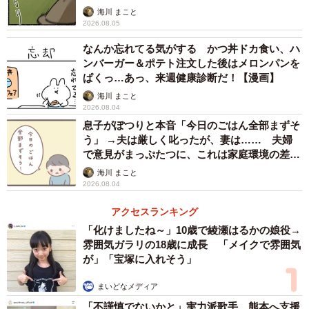
海川 まこと
2026.08.05
なんか忘れてる気がする かつ丼ドカ食い、ハ
ンバーガー＆ポテト注文した後はメロンパンを
ぱくっ…あっ、来週健康診断だ！【漫画】
海川 まこと
2026.08.04
息子がぽつりと本音「今日のごはん全部まずそ
う」 →夫は厳しく叱ったが、妻は…… 夫婦
で意見がまっぷたつに、これは家庭環境の差？
【漫画】
海川 まこと
2026.08.04
アクセスランキング
「化けましたね～」10歳で綾瀬はるかの娘役→
雰囲気ガラリの18歳に成長 「メイクで雰囲気
が」「宝塚に入れそう」
まいどなメディア
「不謹慎でないかと」実力派歌手、熊本へ支援