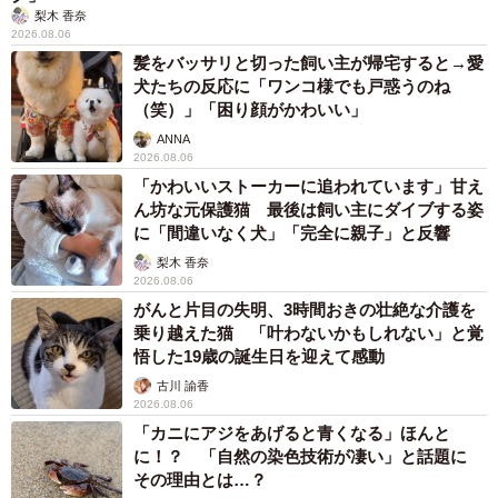
梨木 香奈
2026.08.06
髪をバッサリと切った飼い主が帰宅すると→愛
犬たちの反応に「ワンコ様でも戸惑うのね
（笑）」「困り顔がかわいい」
ANNA
2026.08.06
「かわいいストーカーに追われています」甘え
ん坊な元保護猫 最後は飼い主にダイブする姿
に「間違いなく犬」「完全に親子」と反響
梨木 香奈
2026.08.06
がんと片目の失明、3時間おきの壮絶な介護を
乗り越えた猫 「叶わないかもしれない」と覚
悟した19歳の誕生日を迎えて感動
古川 諭香
2026.08.06
「カニにアジをあげると青くなる」ほんと
に！？ 「自然の染色技術が凄い」と話題に
その理由とは…？