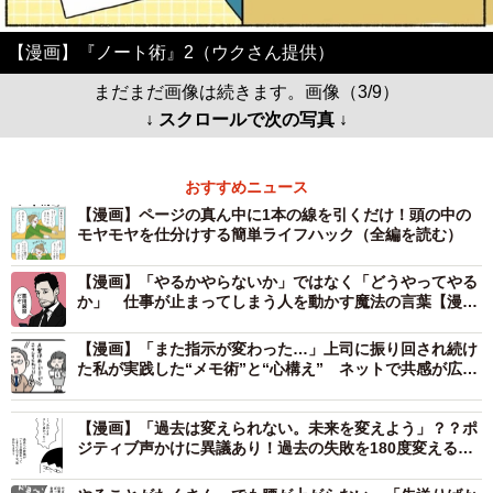
【漫画】『ノート術』2（ウクさん提供）
まだまだ画像は続きます。画像（3/9）
↓ スクロールで次の写真 ↓
おすすめニュース
【漫画】ページの真ん中に1本の線を引くだけ！頭の中の
モヤモヤを仕分けする簡単ライフハック（全編を読む）
【漫画】「やるかやらないか」ではなく「どうやってやる
か」 仕事が止まってしまう人を動かす魔法の言葉【漫
画】
【漫画】「また指示が変わった…」上司に振り回され続け
た私が実践した“メモ術”と“心構え” ネットで共感が広が
った“自己防衛の知恵”
【漫画】「過去は変えられない。未来を変えよう」？？ポ
ジティブ声かけに異議あり！過去の失敗を180度変える発
想法