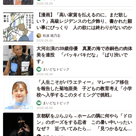
2026.08.06
【漫画】「高い家賃を払えるのに、まだ欲し
い？」高級レジデンスの七夕飾り、書かれた願
い事にびっくり 人の欲には終わりがないのか
松波 穂乃圭
2026.08.06
大河出演の39歳俳優 真夏の海で赤銅色の肉体
美を連投 「バッキバキだな」「ばり渋いで
す」
まいどなトピック
2026.08.06
「人生こそがバラエティー」 マレーシア移住
を報告した菊地亜美 子どもの教育考え「小学
校へ入学するこのタイミングで挑戦」
まいどなトピック
2026.08.06
京都駅をぶらぶら→ホームの隅に何やら「ドロ
ン」のポーズをする忍者 この暑い中いったい
なぜ？ 近づいてみたら… 「見つかるなんて
未熟」