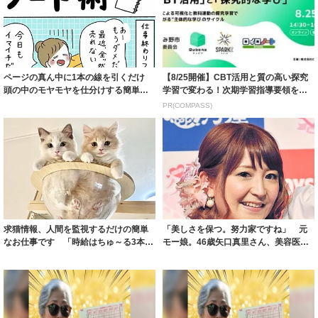
ページの真ん中に1本の線を引くだけ
【8/25開催】CBT活用と質の高い探究
頭の中のモヤモヤを仕分けする簡単ノ
学習で変わる！次期学習指導要領を見
ート術 悩...
据えた...
PR(COMPASS)
求猫情報、人間を監視するだけの簡単
「美しさを保つ。努力家ですね」 元
なお仕事です 「時給はちゅ～る3本」
モー娘。46歳矢口真里さん、美容医療
「可愛い監...
姿が話題