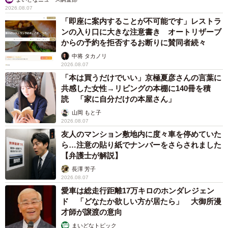
2026.08.07
「即座に案内することが不可能です」レストラ
ンの入り口に大きな注意書き オートリザーブ
からの予約を拒否するお断りに賛同者続々
中将 タカノリ
2026.08.07
「本は買うだけでいい」京極夏彦さんの言葉に
共感した女性→リビングの本棚に140冊を積
読 「家に自分だけの本屋さん」
山岡 もと子
2026.08.07
友人のマンション敷地内に度々車を停めていた
ら…注意の貼り紙でナンバーをさらされました
【弁護士が解説】
長澤 芳子
2026.08.07
愛車は総走行距離17万キロのホンダレジェン
ド 「どなたか欲しい方が居たら」 大御所漫
才師が譲渡の意向
まいどなトピック