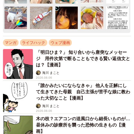
マンガ
ライフハック
ウェブ漫画
「明日ひま？」 知り合いから唐突なメッセー
ジ 用件次第で断ることもできる賢い返信文と
は？【漫画】
海川 まこと
2026.08.06
「誰かみたいにならなきゃ」 他人を正解にし
て生きてきた母親 自己主張が苦手な娘に教わ
った大切なこと【漫画】
海川 まこと
2026.08.06
木の枝？エアコンの送風口から細長いものが…
昼休みの診療所を襲った恐怖の生きもの【漫
画】