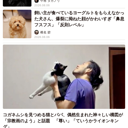
中将 タカノリ
2026.08.06
飼い主が食べているヨーグルトをもらえなかっ
た犬さん、爆裂に拗ねた顔がかわいすぎ「鼻息
フスフス」「反則レベル」
椎名 碧
2026.08.06
コガネムシを見つめる猫とパパ、偶然生まれた神々しい構図が
「宗教画のよう」と話題 「尊い」「ていうかライオンキン
グ」