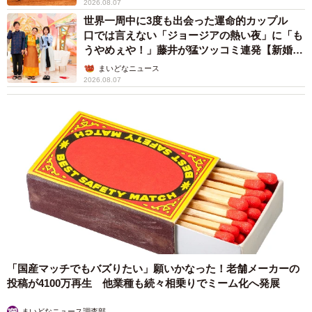
2026.08.07
世界一周中に3度も出会った運命的カップル
口では言えない「ジョージアの熱い夜」に「も
うやめぇや！」藤井が猛ツッコミ連発【新婚さ
ん】
まいどなニュース
2026.08.07
「国産マッチでもバズりたい」願いかなった！老舗メーカーの
投稿が4100万再生 他業種も続々相乗りでミーム化へ発展
まいどなニュース調査部