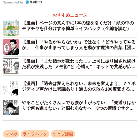
Sponsored by
おすすめニュース
【漫画】ページの真ん中に1本の線を引くだけ！頭の中の
モヤモヤを仕分けする簡単ライフハック（全編を読む）
【漫画】「やるかやらないか」ではなく「どうやってやる
か」 仕事が止まってしまう人を動かす魔法の言葉【漫
画】
2/9
【漫画】「また指示が変わった…」上司に振り回され続け
た私が実践した“メモ術”と“心構え” ネットで共感が広が
悩みを分解してみよう（ウクさん提供）
った“自己防衛の知恵”
【漫画】「過去は変えられない。未来を変えよう」？？ポ
そして左側には「どーにもできないこと」、右側には「ど
ジティブ声かけに異議あり！過去の失敗を180度変える発
ーにかできること」と書き、悩みを書き分ける方法を提案
想法
やることがたくさん…でも腰が上がらない 「先送りばか
しました。頭の中だけで考えていると漠然としていた悩み
りで何も進まない」と悩むあなたへ 3つの習慣でサクサ
も、書き出して整理することで、「これは考えても仕方な
ク進む！
い」「これは行動できる」と明確になります。
マンガ
ライフハック
ウェブ漫画