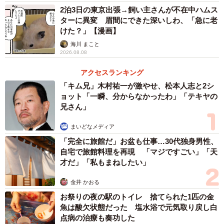
は、どうにもできないことに心をすり減らすのではなく、
2泊3日の東京出張→飼い主さんが不在中ハムス
今の自分にできることへ意識を向けることが大切だと同僚
ターに異変 眉間にできた深いしわ、「急に老
に伝えるのでした。
けた？」【漫画】
海川 まこと
2026.08.08
読者からは「素敵な方法〜！次ぐるぐる考えたらやってみ
ます」「モヤモヤを書き出すところで止まってたのでさら
アクセスランキング
に分析してみます！」などの声があがっています。そんな
「キム兄」木村祐一が激やせ、松本人志と2シ
ョット「一瞬、分からなかったわ」「テキヤの
同作について、作者のウクさんに詳しく話を聞きました。
兄さん」
まいどなメディア
「完全に旅館だ」お盆も仕事…30代独身男性、
自宅で旅館料理を再現 「マジですごい」「天
才だ」「私もまねしたい」
金井 かおる
お祭りの夜の駅のトイレ 捨てられた1匹の金
魚は酸欠状態だった 塩水浴で元気取り戻し白
点病の治療も奏功した