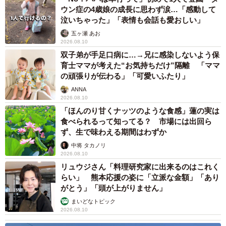
ウン症の4歳娘の成長に思わず涙…「感動して
泣いちゃった」「表情も会話も愛おしい」
五ヶ瀬 あお
2026.08.10
双子弟が手足口病に…→兄に感染しないよう保
育士ママが考えた“お気持ちだけ”隔離 「ママ
の頑張りが伝わる」「可愛いふたり」
ANNA
2026.08.10
「ほんのり甘くナッツのような食感」蓮の実は
食べられるって知ってる？ 市場には出回ら
ず、生で味わえる期間はわずか
中将 タカノリ
2026.08.10
リュウジさん「料理研究家に出来るのはこれく
らい」 熊本応援の姿に「立派な金額」「あり
がとう」「頭が上がりません」
まいどなトピック
2026.08.10