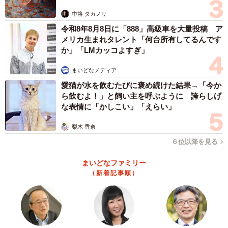
中将 タカノリ
令和8年8月8日に「888」高級車を大量投稿 ア
メリカ生まれタレント「何台所有してるんです
か」「LMカッコよすぎ」
4/9
まいどなメディア
愛猫が水を飲むたびに褒め続けた結果→「今か
まずはできることとできないことの整理から始めよう（ウクさん提供）
ら飲むよ！」と飼い主を呼ぶように 誇らしげ
な表情に「かしこい」「えらい」
デジタルではなくノートだからこそ魅力的
ー仕事終わりのモヤモヤした気持ちを“書き出して整理す
梨木 香奈
る”というアイデアは、どのようなきっかけで生まれたので
６位以降を見る
しょうか？
まいどなファミリー
（新着記事順）
自分がもともと目標や計画をノートに書くのが好きで、そ
の過程でよく仕事の悩みも書いていたのでそれを漫画にし
ようと思ったのがきっかけです。高校生の時から色んなノ
ート術を試しているので、悩んだら書く！が自分の中で当