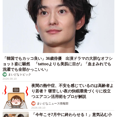
書き出す時間がなかったり、億劫になってしまうこともあ
るかと思うのですが、シールや写真など自分の好きをたく
さん散りばめたノートだと、開くだけでワクワクして、書
いてみよう！という気持ちになります！またそうやって書
き続けたノートは、自分が今まで何に悩んできたのかを見
返せる本のようなものになるので、手元に残すためにもノ
ートで書いてます。
「韓国でもカッコ良い」36歳俳優 出演ドラマの大胆なオフシ
＜ウクさん関連情報＞
ョット姿に騒然 「tattooよりも美肌に目が」「血まみれでも
▽Instagram
洗濯でも全部かっこいい」
https://www.instagram.com/uku__0516/
まいどなトピック
2026.08.10
▽X（旧Twitter）
夜間の熱中症、不安を感じているのは高齢者よ
https://x.com/uku_516
り若者？ 寝苦しい夜の快眠環境づくりに役立
つエアコン活用術をプロが解説
まいどなニュース情報部
2026.08.10
「今年こそ7月中に終わらせる！」意気込む小