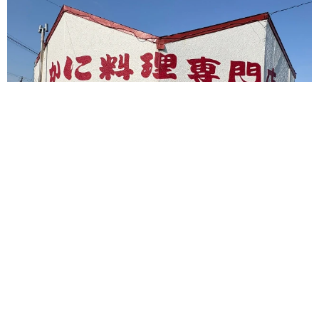
ボロボロな外観のかに太郎 名物メニュ−500円の北海道の料理
店が営業再開 90歳初代店主が接客する日も
中将 タカノリ
2026.08.10
平成ギャル界のカリスマRumi 心ない言葉に
傷ついたコロナ禍 「ホンマでっか!?TV」から
朝ドラへ 「アンチを見返す日がキター！」
石井 隼人
2026.08.10