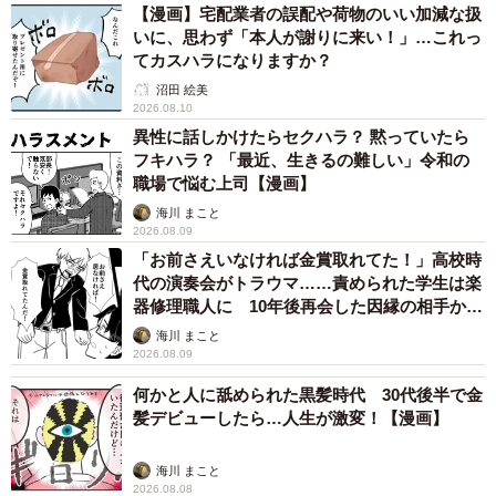
【漫画】宅配業者の誤配や荷物のいい加減な扱
いに、思わず「本人が謝りに来い！」…これっ
てカスハラになりますか？
沼田 絵美
2026.08.10
異性に話しかけたらセクハラ？ 黙っていたら
フキハラ？ 「最近、生きるの難しい」令和の
職場で悩む上司【漫画】
海川 まこと
2026.08.09
「お前さえいなければ金賞取れてた！」高校時
代の演奏会がトラウマ……責められた学生は楽
器修理職人に 10年後再会した因縁の相手から
思わぬ申し出【漫画】
海川 まこと
3/9
2026.08.09
紙に書いてみると分かりやすくまとまる（ウクさん提供）
何かと人に舐められた黒髪時代 30代後半で金
髪デビューしたら…人生が激変！【漫画】
すると、どうすればいいか分からなかった不安も、少しず
つ進むべき方向が見えてくるのです。さらにギャルちゃん
海川 まこと
2026.08.08