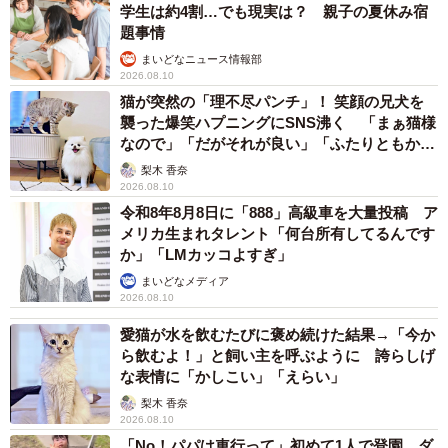
学生は約4割…でも現実は？ 親子の夏休み宿
題事情
まいどなニュース情報部
2026.08.10
猫が突然の「理不尽パンチ」！ 笑顔の兄犬を
襲った爆笑ハプニングにSNS沸く 「まぁ猫様
なので」「だがそれが良い」「ふたりともかわ
いいね」
梨木 香奈
2026.08.10
令和8年8月8日に「888」高級車を大量投稿 ア
メリカ生まれタレント「何台所有してるんです
か」「LMカッコよすぎ」
まいどなメディア
2026.08.10
愛猫が水を飲むたびに褒め続けた結果→「今か
ら飲むよ！」と飼い主を呼ぶように 誇らしげ
な表情に「かしこい」「えらい」
梨木 香奈
2026.08.10
「No！パパは車行って」初めて1人で登園 ダ