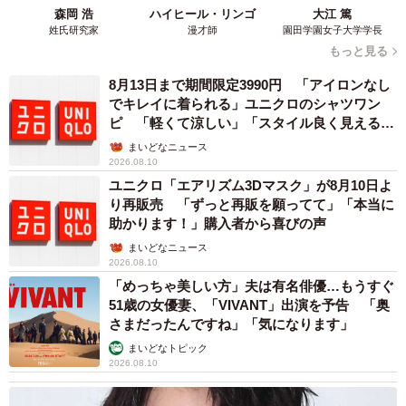
森岡 浩
ハイヒール・リンゴ
大江 篤
たり前になっているような気がします！
姓氏研究家
漫才師
園田学園女子大学学長
もっと見る
ー悩みを可視化することで、気持ちや行動にどのような変
8月13日まで期間限定3990円 「アイロンなし
化が生まれると思われますか？
でキレイに着られる」ユニクロのシャツワン
ピ 「軽くて涼しい」「スタイル良く見える」
頭の中でぐるぐるしていたことに、一度区切りがつくよう
の声
まいどなニュース
2026.08.10
な感覚があります！頭の中だと同じことを何度も繰り返し
ユニクロ「エアリズム3Dマスク」が8月10日よ
て、心配になったりモヤモヤしたりすることも多いのです
り再販売 「ずっと再販を願ってて」「本当に
が、一度何に悩んでいるのか、どうしてなのかを整理する
助かります！」購入者から喜びの声
と、じゃあこうしたらいっか！と少し目指す場所がわかっ
まいどなニュース
2026.08.10
て心が落ち着く感覚があります！
「めっちゃ美しい方」夫は有名俳優…もうすぐ
51歳の女優妻、「VIVANT」出演を予告 「奥
ースマホやデジタルツールではなく、ノートにしている理
さまだったんですね」「気になります」
由はありますか？
まいどなトピック
2026.08.10
デコれるからです！（笑）ノートを書こうと思っても中々