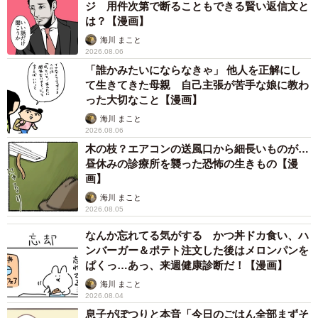
ジ 用件次第で断ることもできる賢い返信文と
は？【漫画】
海川 まこと
2026.08.06
3/7
「誰かみたいにならなきゃ」 他人を正解にし
て生きてきた母親 自己主張が苦手な娘に教わ
ルール②1日の終わりに先送りしたタスクを数える（まるさん | IT×ビジネ
った大切なこと【漫画】
スをマンガで解説｜提供）
海川 まこと
2026.08.06
次に右座杉が伝えた2つ目の習慣は、「1日の終わりに、先
木の枝？エアコンの送風口から細長いものが…
送りした数を数える」ことです。そんなことで本当に先送
昼休みの診療所を襲った恐怖の生きもの【漫
画】
りがなくなるのかと、丸男は半信半疑になりながらも続き
海川 まこと
を聞きます。
2026.08.05
なんか忘れてる気がする かつ丼ドカ食い、ハ
ンバーガー＆ポテト注文した後はメロンパンを
ぱくっ…あっ、来週健康診断だ！【漫画】
海川 まこと
2026.08.04
息子がぽつりと本音「今日のごはん全部まずそ