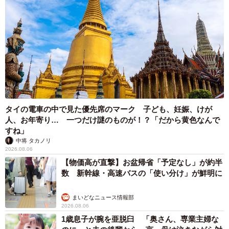
タイの電車の中で見た優先席のマーク 子ども、妊娠、けが
人、お年寄り… 一つだけ謎のものが！？「だから黄色なんで
すね」
中将 タカノリ
2026.08.06
【物価高が直撃】お盆帰省「予定なし」が約半
数 新幹線・高速バスの「使い分け」が鮮明に
まいどなニュース情報部
2026.08.06
1歳息子が腕を亜脱臼 「奥さん、専業主婦な