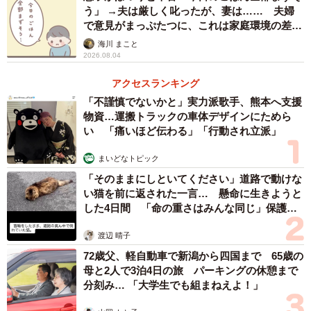
う」 →夫は厳しく叱ったが、妻は…… 夫婦
で意見がまっぷたつに、これは家庭環境の差？
【漫画】
海川 まこと
2026.08.04
アクセスランキング
「不謹慎でないかと」実力派歌手、熊本へ支援
4/7
物資…運搬トラックの車体デザインにためら
い 「痛いほど伝わる」「行動され立派」
ルール③1分でも手をつけたら先送りではない（まるさん | IT×ビジネスを
マンガで解説｜提供）
まいどなトピック
「そのままにしといてください」道路で動けな
そして最後、3つ目の習慣は「1分でも手をつけたら、それ
い猫を前に返された一言… 懸命に生きようと
は先送りではない」とすることです。丸男はたった1分でも
した4日間 「命の重さはみんな同じ」保護団
体代表の訴え
いいことに驚きますが、右座杉は「1分は思っているより長
渡辺 晴子
い」ことと「1分だけでも手をつけると、その気になる」と
72歳父、軽自動車で新潟から四国まで 65歳の
いうことを説明します。
母と2人で3泊4日の旅 パーキングの休憩まで
分刻み… 「大学生でも組まねえよ！」
このように実践的なアイデアが込められた同作について、