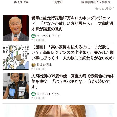
りゼロの考えを広めたいと思っています。
姓氏研究家
漫才師
園田学園女子大学学長
もっと見る
ーでは同作を書こうと思ったきっかけも教えてください。
愛車は総走行距離17万キロのホンダレジェン
ド 「どなたか欲しい方が居たら」 大御所漫
才師が譲渡の意向
昨年会社を辞めてフリーランスになれたのは、タスクシュ
まいどなトピック
ートで小さな行動を先送りしないで、積み重ねてきたおか
2026.08.06
げだと実感しています。忙しい人ほど「1分の積み重ねで未
【漫画】「高い家賃を払えるのに、まだ欲し
来が変わる」ことを体験してほしくて、この漫画を描きま
い？」高級レジデンスの七夕飾り、書かれた願
い事にびっくり 人の欲には終わりがないのか
した。
松波 穂乃圭
2026.08.06
大河出演の39歳俳優 真夏の海で赤銅色の肉体
美を連投 「バッキバキだな」「ばり渋いで
す」
まいどなトピック
2026.08.06