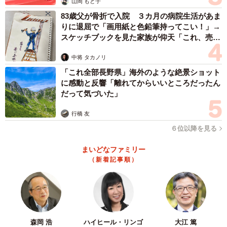
山岡 もと子
作者のまるさんに話を聞きました。
83歳父が骨折で入院 ３カ月の病院生活があま
りに退屈で「画用紙と色鉛筆持ってこい！」→
タスクシュートを広めたい！小さな行動を先送り
スケッチブックを見た家族が仰天「これ、売れ
にしない！
ますよ…」
中将 タカノリ
ー同作は、どのような経験や発想から生まれた作品なので
「これ全部長野県」海外のような絶景ショット
しょうか？
に感動と反響「離れてからいいところだったん
だって気づいた」
タスクシュートを広める団体「タスクシュート協会」の理
行橋 友
事であるjMatsuzakiさんと佐々木正悟さんの共著『先送り
６位以降を見る
0（ゼロ）』からヒントを得たのが出発点です。タスクシュ
ートは、今日1日にフォーカスして実績を記録しながら次の
まいどなファミリー
（新着記事順）
行動を決める日本発の時間管理メソッド（開発：大橋悦夫
さん）です。
僕は10年以上愛用しており、現在は漫画家のかたわらタス
クシュート認定トレーナーとしても活動しています。先送
森岡 浩
ハイヒール・リンゴ
大江 篤