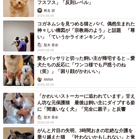
フスフス」「反則レベル」
またやろうという良い循環になります。
椎名 碧
2026.08.06
＜まるさん | IT×ビジネスをマンガで解説｜関連情報＞
コガネムシを見つめる猫とパパ、偶然生まれた
神々しい構図が「宗教画のよう」と話題 「尊
▽X（旧Twitter）
い」「ていうかライオンキング」
https://x.com/malcchi
梨木 香奈
▽note
2026.08.06
https://note.com/malcchi
髪をバッサリと切った飼い主が帰宅すると→愛
犬たちの反応に「ワンコ様でも戸惑うのね
▽ブログ
（笑）」「困り顔がかわいい」
https://www.malmal.com/
ANNA
2026.08.06
「かわいいストーカーに追われています」甘え
ん坊な元保護猫 最後は飼い主にダイブする姿
に「間違いなく犬」「完全に親子」と反響
梨木 香奈
2026.08.06
がんと片目の失明、3時間おきの壮絶な介護を
乗り越えた猫 「叶わないかもしれない」と覚