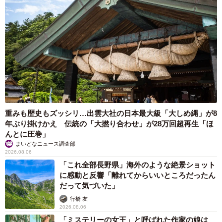
重みも歴史もズッシリ…出雲大社の日本最大級「大しめ縄」が8
年ぶり掛けかえ 伝統の「大撚り合わせ」が28万回超再生「ほ
んとに圧巻」
まいどなニュース調査部
2026.08.06
「これ全部長野県」海外のような絶景ショット
に感動と反響「離れてからいいところだったん
だって気づいた」
行橋 友
2026.08.06
「ミステリーの女王」と呼ばれた作家の娘は