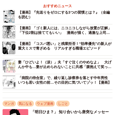
おすすめニュース
まず、1つ目の習慣は1日の始まりに、今日やることを決め
【漫画】『先送りをゼロにする3つの習慣とは？』（全編
ることです。ただ、丸男はすでにこの習慣を取り入れてい
を読む）
ましたが、思うようにスケジュールが進まず悩んでいる様
【漫画】「ゴミ新人には、ニコニコしながら放置が正解」
子でした。
「下位2割は捨ててもいい」 漫画が描く、過激な上司
の“指導論”にネット騒然
【漫画】「コスパ悪い」と残業拒否！“効率優先”の新人が
重大ミスで青ざめる リアルすぎる職場エピソード
妻「ひどいよ！（涙）」夫「すぐ泣くのやめなよ」 大げ
んか中も…妻が止められないことに共感「腹抱えて笑っ
た」「それとこれは別もん」
「病院の待合室」で、繰り返し診察券を落とす中年男性
いつも若い女性の前…その目的に気づいてゾッ！【漫画】
マンガ
気になる
ウェブ漫画
しごと
「明日ひま？」 知り合いから唐突なメッセー