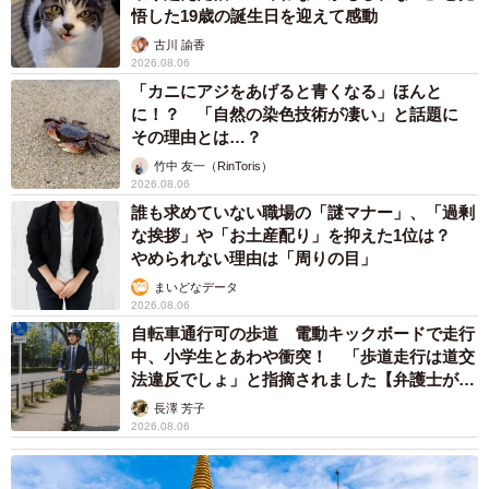
悟した19歳の誕生日を迎えて感動
古川 諭香
2026.08.06
「カニにアジをあげると青くなる」ほんと
に！？ 「自然の染色技術が凄い」と話題に
その理由とは…？
竹中 友一（RinToris）
2026.08.06
誰も求めていない職場の「謎マナー」、「過剰
な挨拶」や「お土産配り」を抑えた1位は？
やめられない理由は「周りの目」
まいどなデータ
2026.08.06
自転車通行可の歩道 電動キックボードで走行
中、小学生とあわや衝突！ 「歩道走行は道交
法違反でしょ」と指摘されました【弁護士が解
説】
長澤 芳子
2026.08.06