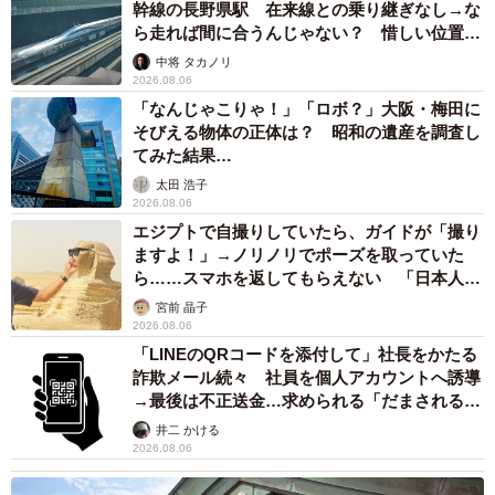
幹線の長野県駅 在来線との乗り継ぎなし→な
ら走れば間に合うんじゃない？ 惜しい位置関
係が反響
中将 タカノリ
2026.08.06
「なんじゃこりゃ！」「ロボ？」大阪・梅田に
そびえる物体の正体は？ 昭和の遺産を調査し
てみた結果…
太田 浩子
2026.08.06
エジプトで自撮りしていたら、ガイドが「撮り
ますよ！」→ノリノリでポーズを取っていた
ら……スマホを返してもらえない 「日本人は
カモ代表かも」「私は6時間で3万円払った」
宮前 晶子
2026.08.06
「LINEのQRコードを添付して」社長をかたる
詐欺メール続々 社員を個人アカウントへ誘導
→最後は不正送金…求められる「だまされる前
提」の対策
井二 かける
2026.08.06