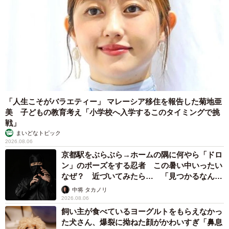
5/7
1分は短いようで意外と長い（まるさん | IT×ビジネスをマンガで解説｜提
供）
ータスクシュートの詳しいやり方やポイントなどがあれば
教えてください。
「人生こそがバラエティー」 マレーシア移住を報告した菊地亜
美 子どもの教育考え「小学校へ入学するこのタイミングで挑
私は会社員時代からフリーランスになった今もずっと実践
戦」
中なのですが、ポイントは「未来のことを考えすぎない」
まいどなトピック
ことですね。ゴールを先に思い描くと、終わらせるにはあ
2026.08.06
京都駅をぶらぶら→ホームの隅に何やら「ドロ
れもこれもと考えてしまい、「1分じゃ終わらない！」とプ
ン」のポーズをする忍者 この暑い中いったい
レッシャーになるので、まず1分だけ手をつけることに集中
なぜ？ 近づいてみたら… 「見つかるなんて
します。
未熟」
中将 タカノリ
2026.08.06
1分動けた自分を褒めると勢いがついて、気づけば予定以上
飼い主が食べているヨーグルトをもらえなかっ
た犬さん、爆裂に拗ねた顔がかわいすぎ「鼻息
に進んでいることも多いです。それがまた嬉しくて、次も