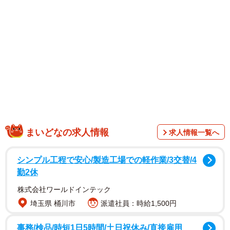
1/7
仕事が捗らない丸男（まるさん | IT×ビジネスをマンガで解説｜提供）
まいどなの求人情報
求人情報一覧へ
シンプル工程で安心/製造工場での軽作業/3交替/4
勤2休
株式会社ワールドインテック
埼玉県 桶川市
派遣社員：時給1,500円
事務/検品/時短1日5時間/土日祝休み/直接雇用