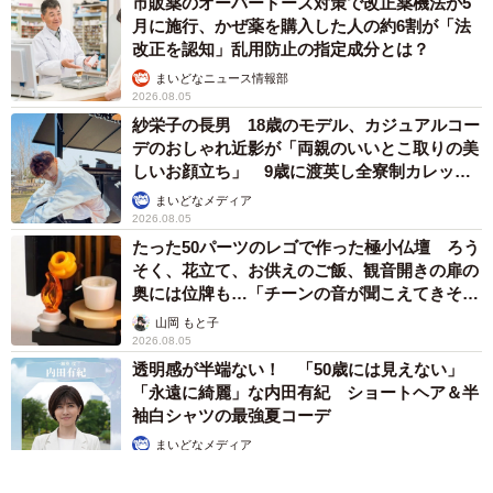
市販薬のオーバードーズ対策で改正薬機法が5
月に施行、かぜ薬を購入した人の約6割が「法
改正を認知」乱用防止の指定成分とは？
まいどなニュース情報部
2026.08.05
紗栄子の長男 18歳のモデル、カジュアルコー
デのおしゃれ近影が「両親のいいとこ取りの美
しいお顔立ち」 9歳に渡英し全寮制カレッジ
で学ぶ
まいどなメディア
2026.08.05
たった50パーツのレゴで作った極小仏壇 ろう
そく、花立て、お供えのご飯、観音開きの扉の
奥には位牌も…「チーンの音が聞こえてきそ
う」
山岡 もと子
2026.08.05
透明感が半端ない！ 「50歳には見えない」
「永遠に綺麗」な内田有紀 ショートヘア＆半
袖白シャツの最強夏コーデ
まいどなメディア
2026.08.05