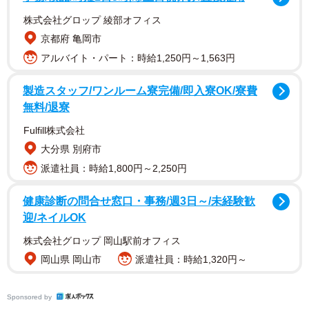
株式会社グロップ 綾部オフィス
京都府 亀岡市
アルバイト・パート：時給1,250円～1,563円
漫画に登場するのは、仕事が先送りになってばかりで全然
製造スタッフ/ワンルーム寮完備/即入寮OK/寮費
進まないと悩む丸男（マルオ）さん。そこへ丸男の先輩で
無料/退寮
ある右座杉（うざすぎ）さんが登場し、3つの習慣を伝授し
Fulfill株式会社
ます。
大分県 別府市
派遣社員：時給1,800円～2,250円
健康診断の問合せ窓口・事務/週3日～/未経験歓
迎/ネイルOK
株式会社グロップ 岡山駅前オフィス
岡山県 岡山市
派遣社員：時給1,320円～
2/7
ルール①1日の初めに今日やることを決める（まるさん | IT×ビジネスをマ
Sponsored by
ンガで解説｜提供）