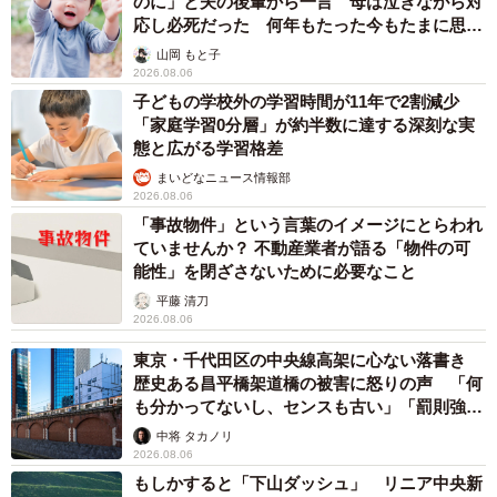
のに」と夫の後輩から一言 母は泣きながら対
応し必死だった 何年もたった今もたまに思い
出し…
山岡 もと子
2026.08.06
子どもの学校外の学習時間が11年で2割減少
「家庭学習0分層」が約半数に達する深刻な実
態と広がる学習格差
まいどなニュース情報部
2026.08.06
「事故物件」という言葉のイメージにとらわれ
ていませんか？ 不動産業者が語る「物件の可
能性」を閉ざさないために必要なこと
平藤 清刀
2026.08.06
東京・千代田区の中央線高架に心ない落書き
歴史ある昌平橋架道橋の被害に怒りの声 「何
も分かってないし、センスも古い」「罰則強化
して」
中将 タカノリ
2026.08.06
もしかすると「下山ダッシュ」 リニア中央新