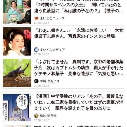
「2時間サスペンスの女王」 聞いていたのと
違う血液型に「私は誰の子なの？」【徹子の部
屋】
まいどなニュース
2026.08.06
「わぁ…姐さん…」「永遠にお美しい」 大女
優岩下志麻さん、写真家のインスタに登場
まいどなメディア
2026.08.05
「ふざけてません…真剣です」京都の老舗和菓
子店 次はカブトムシの幼虫 職人が手がけた
ゲテモノ和菓子 見事な造形に「気持ち悪いく
らいリアル」
中将 タカノリ
2026.08.05
【漫画】中学受験のリアル「あの子、最近見な
いね」…御三家を目指していたはずの家庭が消
えていく 限界を迎えた子を目の当りに
松波 穂乃圭
2026.08.05