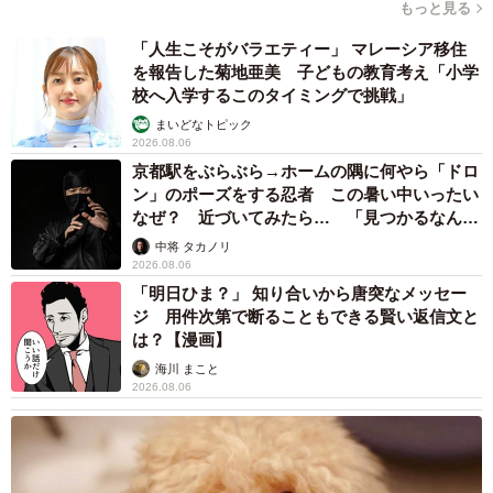
よ…」という広い心を持ち、困った上司と接していくこと
もっと見る
だと語られていました。
「人生こそがバラエティー」 マレーシア移住
を報告した菊地亜美 子どもの教育考え「小学
校へ入学するこのタイミングで挑戦」
まいどなトピック
2026.08.06
京都駅をぶらぶら→ホームの隅に何やら「ドロ
ン」のポーズをする忍者 この暑い中いったい
なぜ？ 近づいてみたら… 「見つかるなんて
未熟」
中将 タカノリ
2026.08.06
「明日ひま？」 知り合いから唐突なメッセー
ジ 用件次第で断ることもできる賢い返信文と
は？【漫画】
海川 まこと
6/14
2026.08.06
記録をもとに変更理由を聞いてみる（えりたさん提供）