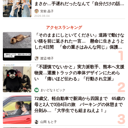
まさか…手遅れだったなんて「自分だけの話で
4/14
はなく、日本中で起きている問題では？」
宮前 晶子
2026.08.04
さらに数日後にはまた指示変更が…（えりたさん提供）
アクセスランキング
さらに数日後には「やっぱりAだ、Aにしろ！」と意見を変
「そのままにしといてください」道路で動けな
えて、えりたさんは上司に振り回されっぱなしになってし
い猫を前に返された一言… 懸命に生きようと
まいます。しかも上司本人も忙しいらしく、指示変更だけ
した4日間 「命の重さはみんな同じ」保護団
体代表の訴え
伝えると出掛けてしまうので、えりたさんはストレスが溜
渡辺 晴子
まる一方です。
「不謹慎でないかと」実力派歌手、熊本へ支援
物資…運搬トラックの車体デザインにためら
い 「痛いほど伝わる」「行動され立派」
まいどなトピック
72歳父、軽自動車で新潟から四国まで 65歳の
母と2人で3泊4日の旅 パーキングの休憩まで
分刻み… 「大学生でも組まねえよ！」
山岡 もと子