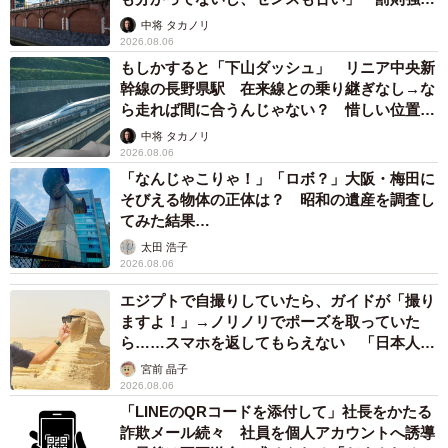
▽Instagram
して」
中将 タカノリ
https://www.instagram.com/erita_enikki/
2026.08.06
もしかすると「下山ダッシュ」 リニア中央新
▽ブログ
幹線の長野県駅 在来線との乗り継ぎなし→な
https://www.erita-manga.com/
ら走れば間に合うんじゃない？ 惜しい位置関
係が反響
中将 タカノリ
2026.08.06
「なんじゃこりゃ！」「ロボ？」大阪・梅田に
そびえる物体の正体は？ 昭和の遺産を調査し
てみた結果…
太田 浩子
2026.08.06
エジプトで自撮りしていたら、ガイドが「撮り
ますよ！」→ノリノリでポーズを取っていた
ら……スマホを返してもらえない 「日本人は
カモ代表かも」「私は6時間で3万円払った」
宮前 晶子
2026.08.06
「LINEのQRコードを添付して」社長をかたる
詐欺メール続々 社員を個人アカウントへ誘導