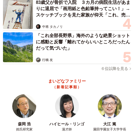
83歳父が骨折で入院 ３カ月の病院生活があま
りに退屈で「画用紙と色鉛筆持ってこい！」→
スケッチブックを見た家族が仰天「これ、売れ
5/14
ますよ…」
中将 タカノリ
まずは指示を徹底的に記録（えりたさん提供）
「これ全部長野県」海外のような絶景ショット
に感動と反響「離れてからいいところだったん
そこでえりたさんは、上司への接し方を以下のように変え
だって気づいた」
ることにしました。
行橋 友
➀上司の指示はしっかりメモをとる（日時も）
６位以降を見る
②指示が変わったら否定せずに率直に聞いてみる
まいどなファミリー
③指示が変わった原因を汲み取り理解する
（新着記事順）
否定せずに率直に聞くと「実は社長が突然変えろって言う
からさぁ」と上司も事情を話してくれるようになり、信頼
関係も良好に変化していきます。重要なのは、部下ある自
森岡 浩
ハイヒール・リンゴ
大江 篤
分が「この人は周りがサポートしてあげないとだめなん
姓氏研究家
漫才師
園田学園女子大学学長