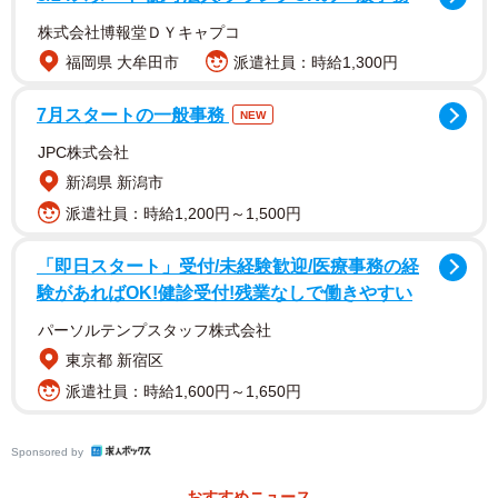
株式会社博報堂ＤＹキャプコ
福岡県 大牟田市
派遣社員：時給1,300円
7月スタートの一般事務
NEW
JPC株式会社
新潟県 新潟市
派遣社員：時給1,200円～1,500円
物語は「Aを目標にみんなで達成しよう‼」と、えりたさん
「即日スタート」受付/未経験歓迎/医療事務の経
の上司が宣言するところから始まります。しかし数日後に
験があればOK!健診受付!残業なしで働きやすい
は突然「やっぱりBを目標にしよう」と言い出し、えりたさ
パーソルテンプスタッフ株式会社
んを困惑させるのでした。そこで上司に「先日はAって言い
東京都 新宿区
ましたよね？」とえりたさんが尋ねると、「状況が変わっ
派遣社員：時給1,600円～1,650円
たんだ、仕方ないだろ！と怒り出す始末です。
Sponsored by
おすすめニュース