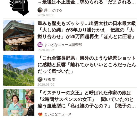
→最後は不正送金…求められる「だまされる前
提」の対策
井二 かける
2026.08.06
重みも歴史もズッシリ…出雲大社の日本最大級
「大しめ縄」が8年ぶり掛けかえ 伝統の「大
撚り合わせ」が28万回超再生「ほんとに圧巻」
まいどなニュース調査部
2026.08.06
「これ全部長野県」海外のような絶景ショット
に感動と反響「離れてからいいところだったん
だって気づいた」
行橋 友
2026.08.06
「ミステリーの女王」と呼ばれた作家の娘は
「2時間サスペンスの女王」 聞いていたのと
違う血液型に「私は誰の子なの？」【徹子の部
屋】
まいどなニュース
2026.08.06