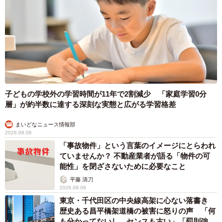
今後は「育児✕仕事」や「家族との価値観のすり合わせ」
など、育児だけでなく“人間関係の悩み”をテーマにしたエッ
セイも描いてみたいです。かつての仕事の経験も、育児の
中でまた違った角度から思い出すことがあり、そこを描く
のも面白いかなと思っています。
ー読者の方に一言メッセージをお願いします。
子どもの学校外の学習時間が11年で2割減少 「家庭学習0分
層」が約半数に達する深刻な実態と広がる学習格差
このマンガを「わかる～！」と感じてくださった方はきっ
まいどなニュース情報部
と、当時がんばっていた私と少し重ねて読んでくれたのか
2026.08.06
「事故物件」という言葉のイメージにとらわれ
なと思います。上司に対しもやもやとしている方に、少し
ていませんか？ 不動産業者が語る「物件の可
でも心の整理や安心につながっていたら嬉しいです。
能性」を閉ざさないために必要なこと
平藤 清刀
＜えりたさん関連情報＞
2026.08.06
東京・千代田区の中央線高架に心ない落書き
▽X（旧Twitter）
歴史ある昌平橋架道橋の被害に怒りの声 「何
https://x.com/erita_enikki
も分かってないし、センスも古い」「罰則強化