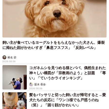
飼い主が食べているヨーグルトをもらえなかった犬さん、爆裂
に拗ねた顔がかわいすぎ「鼻息フスフス」「反則レベル」
椎名 碧
2026.08.06
7/14
コガネムシを見つめる猫とパパ、偶然生まれた
すると不機嫌になることなく理由を語りはじめる上司（えりたさん提
神々しい構図が「宗教画のよう」と話題 「尊
供）
い」「ていうかライオンキング」
梨木 香奈
同作の読者からは「すごく為になった‼」や「勉強になりま
2026.08.06
す」という賞賛や、「分かります！！！！うちの課長も酷
髪をバッサリと切った飼い主が帰宅すると→愛
犬たちの反応に「ワンコ様でも戸惑うのね
いくらいに変わるし」や「今の上司が正にコレです…」な
（笑）」「困り顔がかわいい」
どの共感の声が多くあがっています。そこで、同作を描い