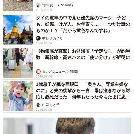
より、「どうにかやっていくための自己防衛」だったのか
竹中 友一（RinToris）
2026.08.06
もしれません。
タイの電車の中で見た優先席のマーク 子ど
も、妊娠、けが人、お年寄り… 一つだけ謎の
ー当時（新人営業時代）のストレス解消法があれば教えて
ものが！？「だから黄色なんですね」
ください。
中将 タカノリ
2026.08.06
【物価高が直撃】お盆帰省「予定なし」が約半
家に帰ったら、とにかく誰にも何も言われない時間をつく
数 新幹線・高速バスの「使い分け」が鮮明に
ることでした。
まいどなニュース情報部
好きなお菓子を食べながらマンガを読んだり、お風呂に長
2026.08.06
1歳息子が腕を亜脱臼 「奥さん、専業主婦な
く浸かったり…。ささいなことでも「自分のペースででき
のに」と夫の後輩から一言 母は泣きながら対
ること」が、気持ちをリセットする手助けになっていまし
応し必死だった 何年もたった今もたまに思い
た。
出し…
山岡 もと子
2026.08.06
ー漫画で今後挑戦したいテーマなどあれば教えてくださ
い。