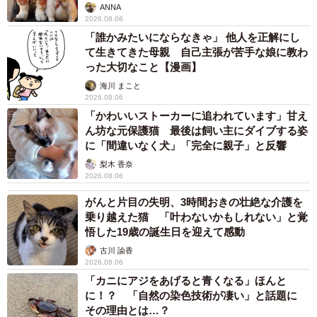
ANNA
たきっかけなどを作者のえりたさんに聞きました。
2026.08.06
「誰かみたいにならなきゃ」 他人を正解にし
て生きてきた母親 自己主張が苦手な娘に教わ
どうにかやっていくための自己防衛だったのかも
った大切なこと【漫画】
ー同作を描くきっかけを教えてください。
海川 まこと
2026.08.06
「かわいいストーカーに追われています」甘え
言っていることがコロコロ変わる上司に振り回される状況
ん坊な元保護猫 最後は飼い主にダイブする姿
は割とあるあるだと思います。そんな上司に対し、受け身
に「間違いなく犬」「完全に親子」と反響
でいるよりも視点を変えつつ行動を変えたほうが気持ちが
梨木 香奈
楽になれることをシェアしたく、マンガにしてみました。
2026.08.06
がんと片目の失明、3時間おきの壮絶な介護を
ーこのような対人スキルはどのようにして身につけられた
乗り越えた猫 「叶わないかもしれない」と覚
悟した19歳の誕生日を迎えて感動
のでしょうか？
古川 諭香
2026.08.06
当時は必死で、むしろ感情的にならないようにメモを取っ
「カニにアジをあげると青くなる」ほんと
たり、理由を確認したりすることで「自分の気持ちを守っ
に！？ 「自然の染色技術が凄い」と話題に
ていた」という面が大きかったです。うまくやろうという
その理由とは…？