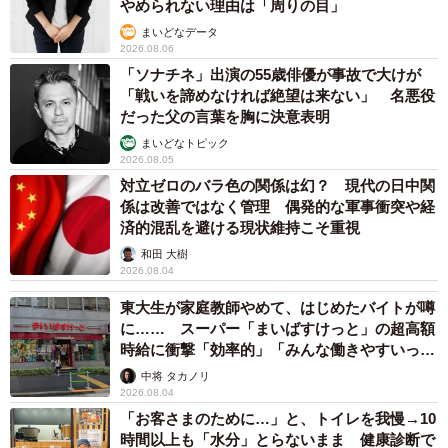
やめられない理由は「周りの目」
まいどなデータ
2026.08.06
「ソナチネ」出演の55歳俳優が事故で大けが
「戦いを諦めなければ絶望は来ない」 名悪役
だった父の言葉を胸に決意表明
3/14
まいどなトピック
2026.08.05
しかし数日後には違う指示に変わってしまう（えりたさん提供）
対立ゼロのバラ色の関係は幻？ 現代の日中関
係は改善ではなく管理 偶発的な軍事衝突や経
済的混乱を避ける現状維持こそ重視
和田 大樹
2026.08.04
東大生が家庭教師やめて、はじめたバイトが噂
に…… スーパー「まいばすけっと」の超高額
時給に衝撃「効率的」「みんな働きやすいって
言ってる」
中将 タカノリ
2026.08.04
「お客さまのために…」と、トイレを我慢→10
時間以上も「水分」とらないまま 健康診断で