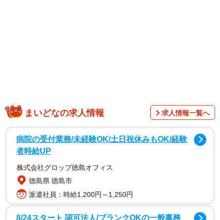
1/14
コロコロ指示が変わる上司の攻略法とは（えりたさん提供）
まいどなの求人情報
求人情報一覧へ
そんな困った上司の攻略法を、漫画家のえりたさんが実際
病院の受付業務/未経験OK/土日祝休みもOK/経験
に仕事場で遭遇した上司をモデルとして描いたマンガ『言
者時給UP
うことがコロコロ変わる上司』は、SNSで注目を集めてい
株式会社グロップ徳島オフィス
ます。
徳島県 徳島市
派遣社員：時給1,200円～1,250円
8/24スタート 認可法人/ブランクOKの一般事務