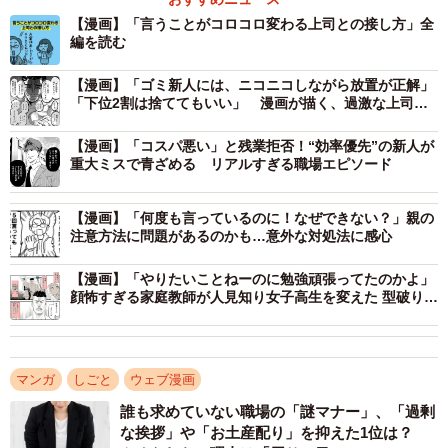
【漫画】「言うことがコロコロ変わる上司との接し方」全
編を読む
【漫画】「ゴミ新人には、ニコニコしながら放置が正解」
「下位2割は捨ててもいい」 漫画が描く、過激な上司
の“指導論”にネット騒然
【漫画】「コスパ悪い」と残業拒否！“効率優先”の新人が
重大ミスで青ざめる リアルすぎる職場エピソード
【漫画】「何度も言っているのに！なぜできない？」親の
注意方法に問題があるのかも…意外な対処法に感心
2/14
【漫画】「やりたいことねーのに勉強頑張ってたのかよ」
最初にきっぱりと指示を出す上司（えりたさん提供）
顔怖すぎる家庭教師が人見知り女子高生を変えた 型破り
な“教育哲学”とは
マンガ
しごと
ウェブ漫画
誰も求めていない職場の「謎マナー」、「過剰
な挨拶」や「お土産配り」を抑えた1位は？