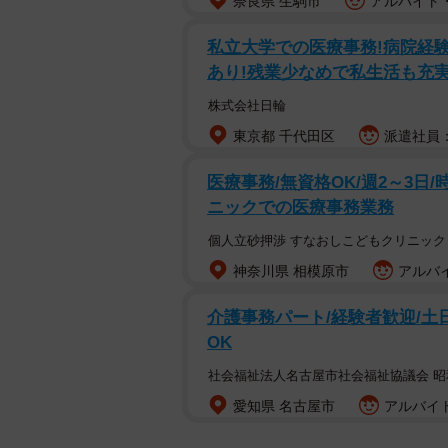
奈良県 生駒市
アルバイト・
私立大学での医療事務!病院経験
あり!残業少なめで私生活も充
株式会社日輪
東京都 千代田区
派遣社員：
医療事務/無資格OK/週2～3日/時
ニックでの医療事務業務
個人立砂押渉 すなおしこどもクリニック
神奈川県 相模原市
アルバイ
介護事務パート/経験者歓迎/土
OK
社会福祉法人名古屋市社会福祉協議会 
愛知県 名古屋市
アルバイト