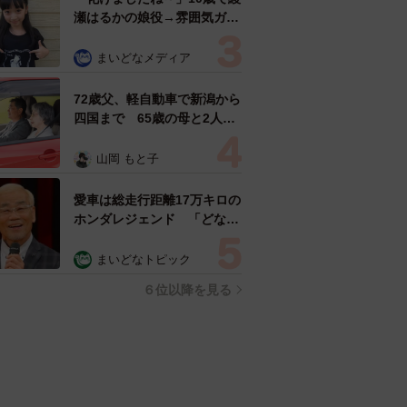
瀬はるかの娘役→雰囲気ガラ
リの18歳に成長 「メイクで
雰囲気が」「宝塚に入れそ
まいどなメディア
う」
72歳父、軽自動車で新潟から
四国まで 65歳の母と2人で
3泊4日の旅 パーキングの休
憩まで分刻み… 「大学生で
山岡 もと子
も組まねえよ！」
愛車は総走行距離17万キロの
ホンダレジェンド 「どなた
か欲しい方が居たら」 大御
所漫才師が譲渡の意向
まいどなトピック
６位以降を見る