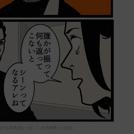
する非常識な一言』7（B.B軍曹さん提供）