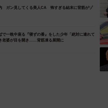
内 ガン見してくる美人CA 怖すぎる結末に背筋がゾ
ばで一晩中座る『寝ずの番』をした少年「絶対に連れて
き老婆が目を開き……背筋凍る展開に