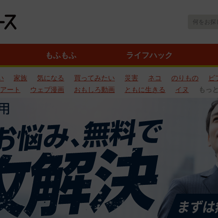
もふもふ
ライフハック
い
家族
気になる
買ってみたい
災害
ネコ
のりもの
ビ
アート
ウェブ漫画
おもしろ動画
ともに生きる
イヌ
もっ