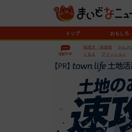
ニ
トップ
おもしろ
ュ
ー
保護犬・保護猫
かんさ
ス
一
くるま
ファッション
覧