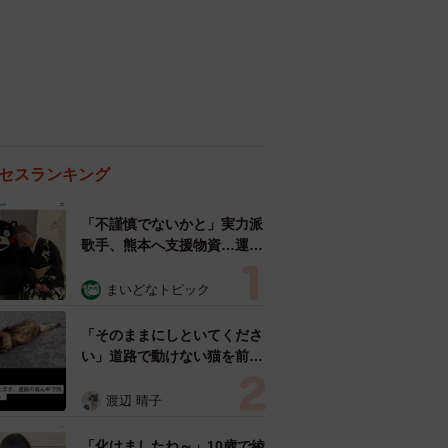
セスランキング
「不謹慎でないかと」実力派
歌手、熊本へ支援物資…運搬
トラックの車体デザインにた
めらい 「痛いほど伝わる」
まいどなトピック
「行動され立派」
「そのままにしといてくださ
い」道路で動けない猫を前に
返された一言… 懸命に生き
ようとした4日間 「命の重
渡辺 晴子
さはみんな同じ」保護団体代
表の訴え
「化けましたね～」10歳で綾