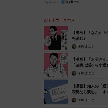
Sponsored by
おすすめニュース
【漫画】「なんか面
を読む）
海川 まこと
【漫画】「お子さん
「確実に話そらす返
海川 まこと
【漫画】知人の「返
表現なら安心」「す
海川 まこと