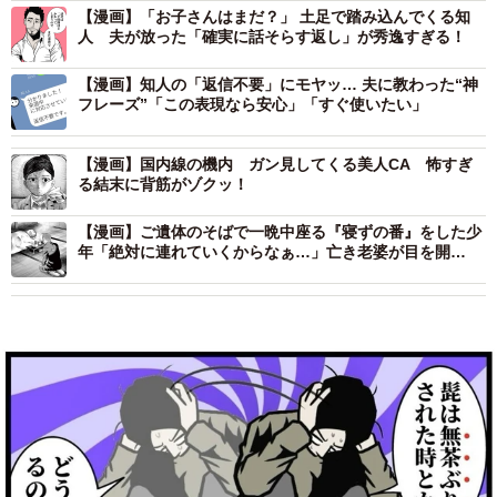
【漫画】「お子さんはまだ？」 土足で踏み込んでくる知
人 夫が放った「確実に話そらす返し」が秀逸すぎる！
【漫画】知人の「返信不要」にモヤッ… 夫に教わった“神
フレーズ”「この表現なら安心」「すぐ使いたい」
【漫画】国内線の機内 ガン見してくる美人CA 怖すぎ
る結末に背筋がゾクッ！
【漫画】ご遺体のそばで一晩中座る『寝ずの番』をした少
年「絶対に連れていくからなぁ…」亡き老婆が目を開
き……背筋凍る展開に