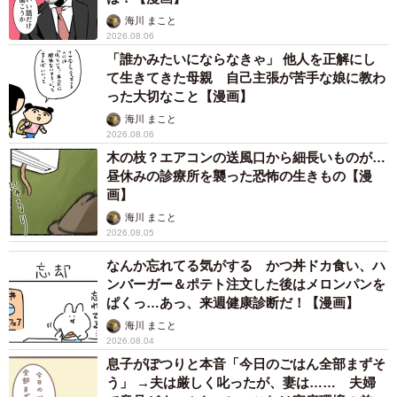
海川 まこと
2026.08.06
「誰かみたいにならなきゃ」 他人を正解にし
て生きてきた母親 自己主張が苦手な娘に教わ
った大切なこと【漫画】
海川 まこと
2026.08.06
木の枝？エアコンの送風口から細長いものが…
昼休みの診療所を襲った恐怖の生きもの【漫
画】
海川 まこと
2026.08.05
なんか忘れてる気がする かつ丼ドカ食い、ハ
ンバーガー＆ポテト注文した後はメロンパンを
ぱくっ…あっ、来週健康診断だ！【漫画】
海川 まこと
2026.08.04
息子がぽつりと本音「今日のごはん全部まずそ
う」 →夫は厳しく叱ったが、妻は…… 夫婦