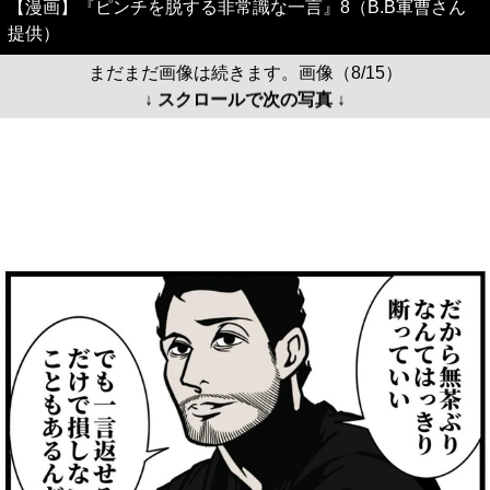
【漫画】『ピンチを脱する非常識な一言』8（B.B軍曹さん
提供）
まだまだ画像は続きます。画像（8/15）
↓ スクロールで次の写真 ↓