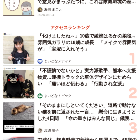
で意見がまっぷたつに、これは家庭環境の差？
【漫画】
海川 まこと
2026.08.04
アクセスランキング
「化けましたね～」10歳で綾瀬はるかの娘役→
雰囲気ガラリの18歳に成長 「メイクで雰囲気
が」「宝塚に入れそう」
まいどなメディア
「不謹慎でないかと」実力派歌手、熊本へ支援
物資…運搬トラックの車体デザインにためら
い 「痛いほど伝わる」「行動され立派」
まいどなトピック
「そのままにしといてください」道路で動けな
い猫を前に返された一言… 懸命に生きようと
した4日間 「命の重さはみんな同じ」保護団
体代表の訴え
渡辺 晴子
72歳父、軽自動車で新潟から四国まで 65歳の