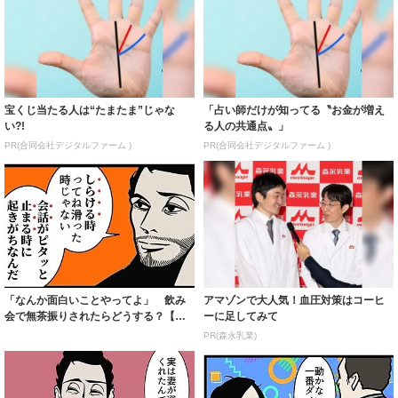
宝くじ当たる人は“たまたま”じゃな
「占い師だけが知ってる〝お金が増え
い?!
る人の共通点〟」
PR(合同会社デジタルファーム )
PR(合同会社デジタルファーム )
「なんか面白いことやってよ」 飲み
アマゾンで大人気！血圧対策はコーヒ
会で無茶振りされたらどうする？【漫
ーに足してみて
画】
PR(森永乳業)