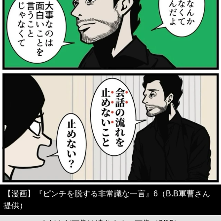
【漫画】『ピンチを脱する非常識な一言』6（B.B軍曹さん
提供）