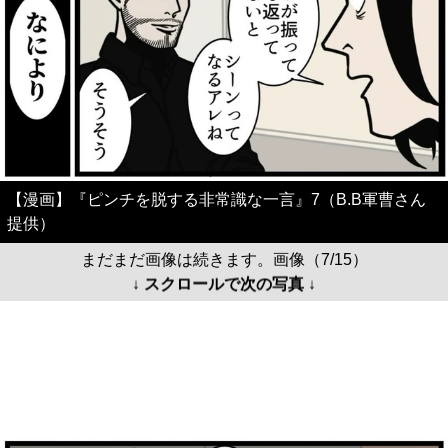
【漫画】『ピンチを脱する非常識な一言』7（B.B軍曹さん
提供）
まだまだ画像は続きます。画像（7/15）
↓ スクロールで次の写真 ↓