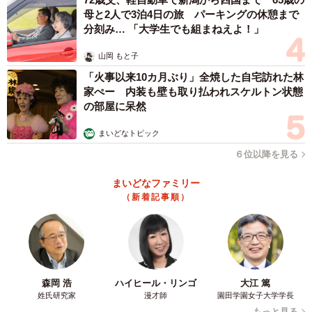
母と2人で3泊4日の旅 パーキングの休憩まで
分刻み… 「大学生でも組まねえよ！」
山岡 もと子
「火事以来10カ月ぶり」全焼した自宅訪れた林
家ぺー 内装も壁も取り払われスケルトン状態
の部屋に呆然
まいどなトピック
６位以降を見る
まいどなファミリー
（新着記事順）
森岡 浩
ハイヒール・リンゴ
大江 篤
姓氏研究家
漫才師
園田学園女子大学学長
もっと見る