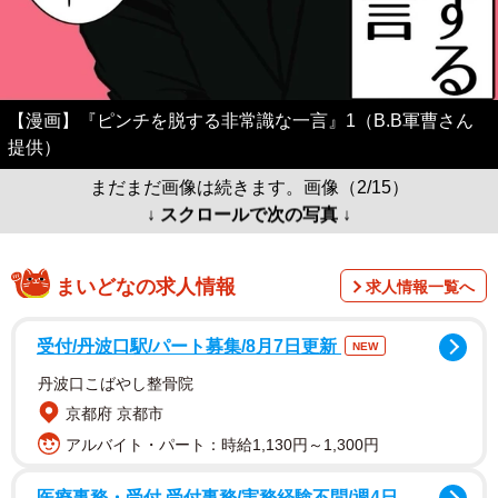
【漫画】『ピンチを脱する非常識な一言』1（B.B軍曹さん
提供）
まだまだ画像は続きます。画像（2/15）
↓ スクロールで次の写真 ↓
まいどなの求人情報
求人情報一覧へ
受付/丹波口駅/パート募集/8月7日更新
NEW
丹波口こばやし整骨院
京都府 京都市
アルバイト・パート：時給1,130円～1,300円
医療事務・受付 受付事務/実務経験不問/週4日