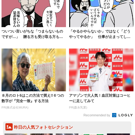
ついつい言いがちな「つまらないもの
「やるかやらないか」ではなく「どう
ですが…」 贈る方も受け取る方もみ
やってやるか」 仕事が止まってしま
んなハッピー...
う人を動かす...
８月のロト6はこの方法で買え!!６つの
アマゾンで大人気！血圧対策はコーヒ
数字が『完全一致』する方法
ーに足してみて
PR(株式会社MURA)
PR(森永乳業)
Recommended by
昨日の人気フォトセレクション