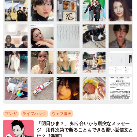
マンガ
ライフハック
ウェブ漫画
「明日ひま？」 知り合いから唐突なメッセー
ジ 用件次第で断ることもできる賢い返信文と
は？【漫画】