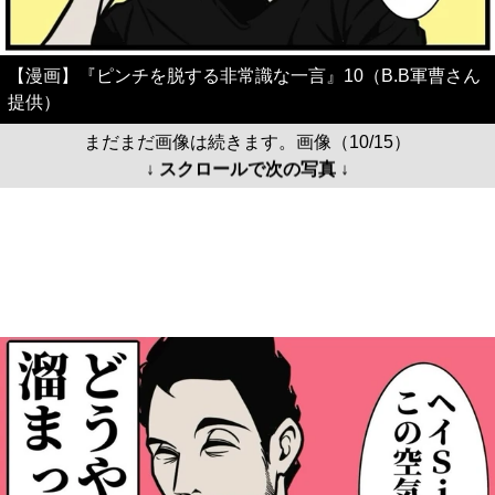
【漫画】『ピンチを脱する非常識な一言』10（B.B軍曹さん
提供）
まだまだ画像は続きます。画像（10/15）
↓ スクロールで次の写真 ↓