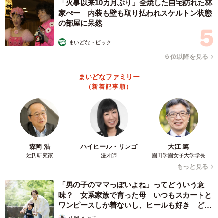
「火事以来10カ月ぶり」全焼した自宅訪れた林
家ぺー 内装も壁も取り払われスケルトン状態
の部屋に呆然
まいどなトピック
６位以降を見る
まいどなファミリー
（新着記事順）
森岡 浩
ハイヒール・リンゴ
大江 篤
姓氏研究家
漫才師
園田学園女子大学学長
もっと見る
「男の子のママっぽいよね」ってどういう意
味？ 女系家族で育った母 いつもスカートと
ワンピースしか着ないし、ヒールも好き どの
へんが…
山岡 もと子