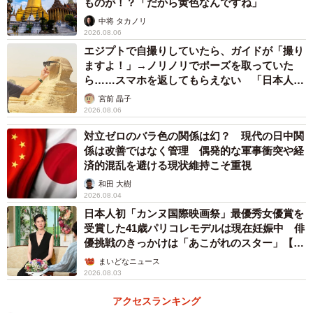
て誇示する意図が内包されていた。
ものが！？「だから黄色なんですね」
中将 タカノリ
2026.08.06
トランプ政権下の米国は、既存の国際秩序を軽視する「現
エジプトで自撮りしていたら、ガイドが「撮り
状打破国」としての性質を強めている。中国はこのような
ますよ！」→ノリノリでポーズを取っていた
強硬な姿勢を見せる米国に対しても決してひるむことな
ら……スマホを返してもらえない 「日本人は
カモ代表かも」「私は6時間で3万円払った」
く、完全に対等な立場で堂々と渡り合う姿勢を貫き通し
宮前 晶子
2026.08.06
た。米国の圧力に屈することなく、むしろ強靭かつ賢明に
振る舞うことは、国内における政権の求心力を高めると同
対立ゼロのバラ色の関係は幻？ 現代の日中関
係は改善ではなく管理 偶発的な軍事衝突や経
時に、米国と一歩も引かずに渡り合える大国としての威信
済的混乱を避ける現状維持こそ重視
を示すための重要な外交戦略と言える。
和田 大樹
2026.08.04
米国の政策に対する諸外国の疑念が深まる現状は、中国に
日本人初「カンヌ国際映画祭」最優秀女優賞を
受賞した41歳パリコレモデルは現在妊娠中 俳
とって自国の国際的な影響力を拡大するための絶好の好機
優挑戦のきっかけは「あこがれのスター」【徹
となっている。中国は米国との間で激しい対立を辞さない
子の部屋】
まいどなニュース
毅然とした姿勢を見せつつも、その他の諸外国とは経済協
2026.08.03
力を軸とした良好な関係の維持と強化を周到に図ってい
アクセスランキング
る。