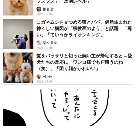
フスフス」「反則レベル」
椎名 碧
2026.08.06
コガネムシを見つめる猫とパパ、偶然生まれた
神々しい構図が「宗教画のよう」と話題 「尊
い」「ていうかライオンキング」
梨木 香奈
2026.08.06
髪をバッサリと切った飼い主が帰宅すると→愛
犬たちの反応に「ワンコ様でも戸惑うのね
（笑）」「困り顔がかわいい」
ANNA
2026.08.06