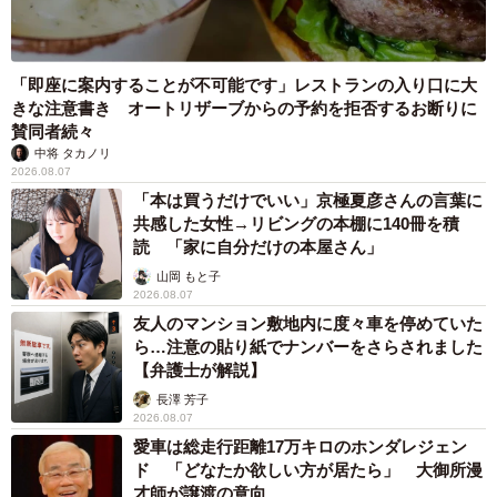
「即座に案内することが不可能です」レストランの入り口に大
きな注意書き オートリザーブからの予約を拒否するお断りに
賛同者続々
中将 タカノリ
2026.08.07
「本は買うだけでいい」京極夏彦さんの言葉に
共感した女性→リビングの本棚に140冊を積
読 「家に自分だけの本屋さん」
山岡 もと子
2026.08.07
友人のマンション敷地内に度々車を停めていた
ら…注意の貼り紙でナンバーをさらされました
【弁護士が解説】
長澤 芳子
2026.08.07
愛車は総走行距離17万キロのホンダレジェン
ド 「どなたか欲しい方が居たら」 大御所漫
才師が譲渡の意向