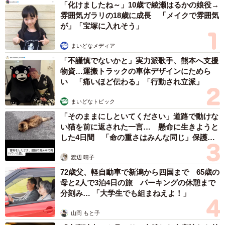
「化けましたね～」10歳で綾瀬はるかの娘役→
雰囲気ガラリの18歳に成長 「メイクで雰囲気
このしたたかで洗練された外交戦略の最終的な目的とし
が」「宝塚に入れそう」
て、中国は米国と対等な大国としての地位を不可逆的なも
まいどなメディア
のにするだけでなく、場合によっては今後の米中関係その
「不謹慎でないかと」実力派歌手、熊本へ支援
ものにおいて主導権を握り、自国に有利な国際環境を構築
物資…運搬トラックの車体デザインにためら
しようとする野心を抱いていると考えられる。2026年5月
い 「痛いほど伝わる」「行動され立派」
の北京での会談は、まさにそのスマートな戦略を現実のも
まいどなトピック
のとし、多極化が加速する世界における中国の優位性を確
「そのままにしといてください」道路で動けな
立するための重要な布石であったと結論付けられる。
い猫を前に返された一言… 懸命に生きようと
した4日間 「命の重さはみんな同じ」保護団
体代表の訴え
渡辺 晴子
72歳父、軽自動車で新潟から四国まで 65歳の
母と2人で3泊4日の旅 パーキングの休憩まで
分刻み… 「大学生でも組まねえよ！」
山岡 もと子