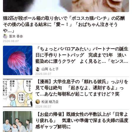
猫2匹が段ボール箱の取り合いで「ポコスカ猫パンチ」の応酬
その後の心温まる結末に「愛～！」「おばちゃん泣きそう
や…」
梨木 香奈
2026.08.07
「ちょっとババロアみたい」パートナーの誕生
日に手作りトートバッグ 完成まで1年 淡い
藍染めに漂うクラゲ よく見ると…「センスす
ごい」
山岡 もと子
2026.08.07
【漫画】大学生息子の「頼れる彼氏」っぷりを
見て母は絶句 「起きなよ、遅刻するよ」っ
て…あなた毎朝私が起こしてますけど？笑
松波 穂乃圭
2026.08.07
【お盆の帰省】既婚女性の半数以上が「日常よ
り疲れる」 気遣いや準備で深まる夫婦の温度
感ギャップ鮮明に