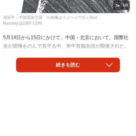
1/2
習近平・中国国家主席 ※画像はイメージです＝Brot
Mandel(c)123RF.COM
5月14日から15日にかけて、中国・北京において、国際社
会が固唾をのんで見守る中、米中首脳会談が開催された。
二日間にわたる緊迫した外交交渉が幕を閉じた後、各国の
続きを読む
メディアや国際政治の専門家から多種多様な分析が示され
た。しかし、一連の会談における外交的なやり取りを俯瞰
すると、中国側には極めて明確かつ戦略的な一つの大きな
狙いがあったことが考えられる。それは、国際社会全体に
対して「スマート・チャイナ（賢く洗練された中国）」と
いう国家像を力強く印象付けることである。