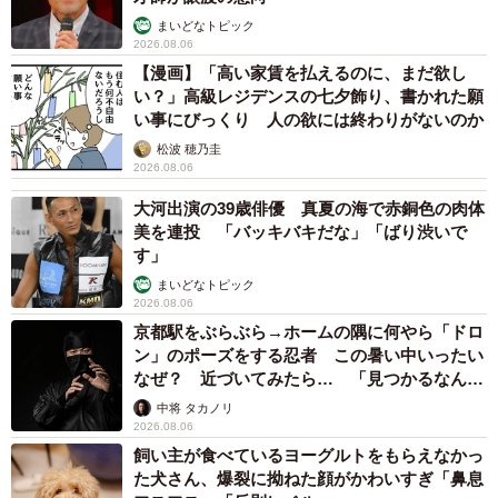
まいどなトピック
2026.08.06
【漫画】「高い家賃を払えるのに、まだ欲し
い？」高級レジデンスの七夕飾り、書かれた願
い事にびっくり 人の欲には終わりがないのか
松波 穂乃圭
2026.08.06
大河出演の39歳俳優 真夏の海で赤銅色の肉体
美を連投 「バッキバキだな」「ばり渋いで
す」
まいどなトピック
2026.08.06
京都駅をぶらぶら→ホームの隅に何やら「ドロ
ン」のポーズをする忍者 この暑い中いったい
なぜ？ 近づいてみたら… 「見つかるなんて
未熟」
中将 タカノリ
2026.08.06
飼い主が食べているヨーグルトをもらえなかっ
た犬さん、爆裂に拗ねた顔がかわいすぎ「鼻息