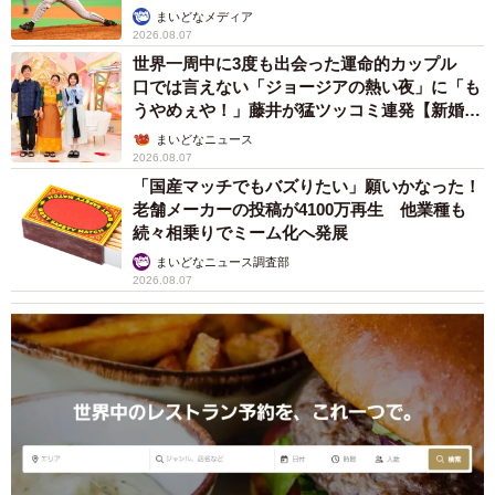
か」
まいどなメディア
2026.08.07
世界一周中に3度も出会った運命的カップル
口では言えない「ジョージアの熱い夜」に「も
うやめぇや！」藤井が猛ツッコミ連発【新婚さ
ん】
まいどなニュース
2026.08.07
「国産マッチでもバズりたい」願いかなった！
老舗メーカーの投稿が4100万再生 他業種も
続々相乗りでミーム化へ発展
まいどなニュース調査部
2026.08.07