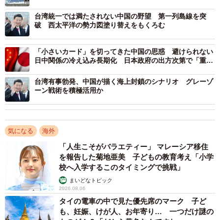
台湾統一では満たされない中国の野望 第一列島線を突
破 西太平洋の勢力図塗り替えをもくろむ
「小さいカード」を切ってきた中国の思惑 避けられない
日中関係の冷え込み長期化 日本政府の出方次第で「重い
カード」も
台湾有事勃発、中国が描く海上封鎖のシナリオ グレーゾ
ーン戦術を積極活用か
気になる
海外
2/2
「人生こそがバラエティー」 マレーシア移住
習近平氏（新華社／共同通信イメージズ）
を報告した菊地亜美 子どもの教育考え「小学
校へ入学するこのタイミングで挑戦」
パワーバランスの転換を世界に誇示
まいどなトピック
2026.08.06
さらに、中国側が今回の首脳会談で見せた立ち振る舞いに
タイの電車の中で見た優先席のマーク 子ど
は、対米関係におけるパワーバランスの転換を世界に向け
も、妊娠、けが人、お年寄り… 一つだけ謎の