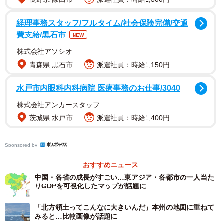
姿勢を鮮明にしている。こうした米国の振る舞いは、同盟
国を含む諸外国の間に強い不透明感や不信感を募らせる要
経理事務スタッフ/フルタイム/社会保険完備/交通
因となっている。
費支給/黒石市
NEW
株式会社アソシオ
これに対し、習近平政権は自国こそが自由貿易体制を支え
青森県 黒石市
派遣社員：時給1,150円
る「守護神」であるというイメージの形成に注力してき
た。今回の首脳会談においても、保護主義に傾倒する米国
水戸市内眼科内科病院 医療事務のお仕事/3040
と、国際協調を牽引する理性的でスマートな中国という対
株式会社アンカースタッフ
比を意図的に作り出し、国際社会における道義的優位性を
茨城県 水戸市
派遣社員：時給1,400円
確固たるものにしようとする狙いが色濃く反映されてい
る。
Sponsored by
おすすめニュース
中国・各省の成長がすごい…東アジア・各都市の一人当た
りGDPを可視化したマップが話題に
「北方領土ってこんなに大きいんだ」本州の地図に重ねて
みると…比較画像が話題に