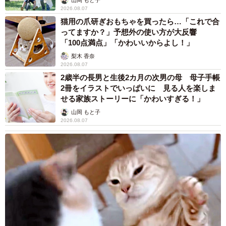
2026.08.07
猫用の爪研ぎおもちゃを買ったら…「これで合
ってますか？」予想外の使い方が大反響
「100点満点」「かわいいからよし！」
梨木 香奈
2026.08.07
2歳半の長男と生後2カ月の次男の母 母子手帳
2冊をイラストでいっぱいに 見る人を楽しま
せる家族ストーリーに「かわいすぎる！」
山岡 もと子
2026.08.07