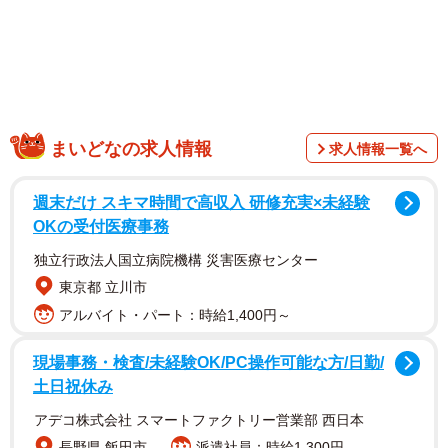
まいどなの求人情報
求人情報一覧へ
週末だけ スキマ時間で高収入 研修充実×未経験
OKの受付医療事務
自由貿易体制を支える「守護神」のイメージ形成
独立行政法人国立病院機構 災害医療センター
中国がこの「スマートさ」を印象付けようとする背景に
東京都 立川市
は、現在の国際社会が直面している構造変化が存在する。
アルバイト・パート：時給1,400円～
現場事務・検査/未経験OK/PC操作可能な方/日勤/
米国においてはトランプ政権が自国第一主義を掲げて保護
土日祝休み
主義的な路線を推し進めており、これまで世界経済を支え
アデコ株式会社 スマートファクトリー営業部 西日本
てきたグローバル経済や自由貿易の枠組みから背を向ける
長野県 飯田市
派遣社員：時給1,300円