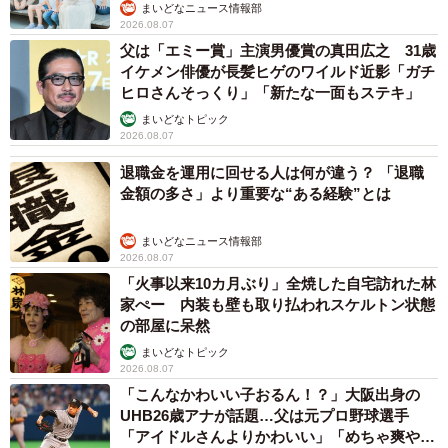
まいどなニュース情報部
2026.08.07
父は「エミー賞」主演男優賞の真田広之 31歳
イケメン俳優が長髪ヒゲのワイルド近影「ガチ
ヒロさんそっくり」「新たな一面もステキ」
まいどなトピック
2026.08.07
退職金を運用に回せる人は何が違う？ 「退職
金額の多さ」より重要な“ある経験”とは
まいどなニュース情報部
2026.08.07
「火事以来10カ月ぶり」全焼した自宅訪れた林
家ぺー 内装も壁も取り払われスケルトン状態
の部屋に呆然
まいどなトピック
2026.08.07
「こんなかわいい子おるん！？」大阪出身の
UHB26歳アナが話題…父は元プロ野球選手
「アイドルさんよりかわいい」「めちゃ爽や