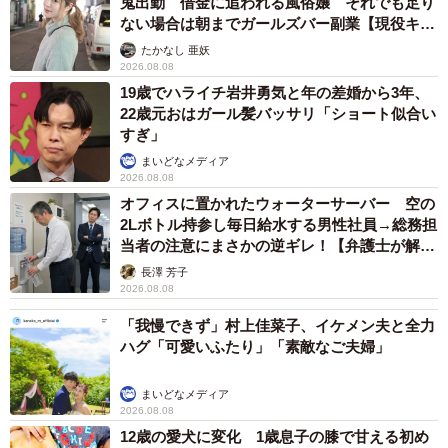
鬼出勤 借金に追われる風俗嬢 それでも足り
ない場合は朝までガールズバー副業【現役キャ
ストに取材】
たかなし 亜妖
2026.08.08
19歳でハライチ岩井勇気と年の差婚から3年、
22歳元おはガール髪バッサリ「ショート似合い
すぎ」
まいどなメディア
2026.08.08
オフィスに置かれたウォーターサーバー 空の
2Lボトル持参し毎日給水する男性社員→総務担
当者の注意にまさかの逆ギレ！【弁護士が解
説】
長澤 芳子
2026.08.08
「我慢できず」村上佳菜子、イケメン夫と全力
ハグ「可愛いふたり」「素敵なご夫婦」
まいどなメディア
2026.08.08
12歳の愛犬に変化 1歳息子の膝で甘える初め