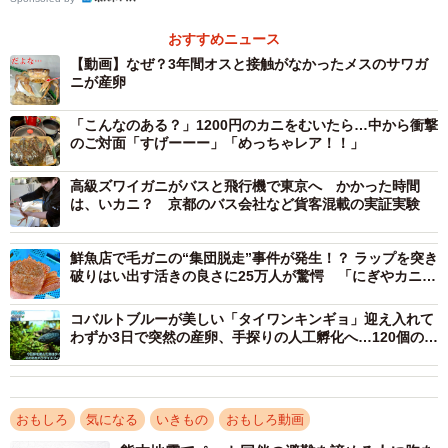
さか孵化するとは思いませんでした…。
おすすめニュース
【動画】なぜ？3年間オスと接触がなかったメスのサワガ
ニが産卵
「こんなのある？」1200円のカニをむいたら…中から衝撃
のご対面「すげーーー」「めっちゃレア！！」
高級ズワイガニがバスと飛行機で東京へ かかった時間
は、いカニ？ 京都のバス会社など貨客混載の実証実験
鮮魚店で毛ガニの“集団脱走”事件が発生！？ ラップを突き
2/3
破りはい出す活きの良さに25万人が驚愕 「にぎやカニな
って」「新鮮な証拠」
あれ？どうして卵が…（るうさん提供）
コバルトブルーが美しい「タイワンキンギョ」迎え入れて
わずか3日で突然の産卵、手探りの人工孵化へ…120個の卵
から稚魚が泳ぎ出すまで
おもしろ
気になる
いきもの
おもしろ動画