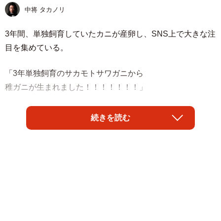
中将 タカノリ
3年間、単独飼育していたカニが産卵し、SNS上で大きな注
目を集めている。
「3年単独飼育のサカモトサワガニから
稚ガニが生まれました！！！！！！！」
と、その模様を紹介したのはカニ専門のYouTubeチャンネ
続きを読む
ル「非日常のアクアリウム」を運営する、
るうさん
（@Ruuaquarium）。