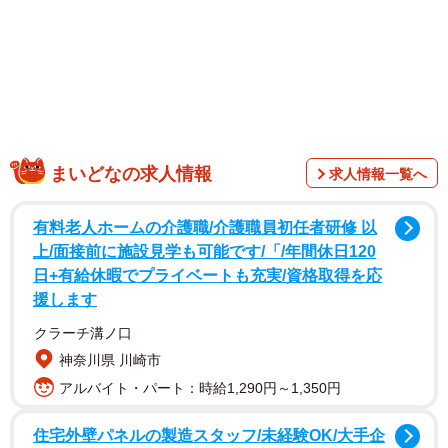
1/3
3年間、単独飼育のカニが産卵…どうして？（るうさん提供）
まいどなの求人情報
求人情報一覧へ
有料老人ホームの介護職/介護職員初任者研修 以
上/面接前に施設見学も可能です/「/年間休日120
日+有給休暇でプライベートも充実/資格取得を応
援します
クラーチ溝ノ口
神奈川県 川崎市
アルバイト・パート：時給1,290円～1,350円
住宅外壁パネルの製造スタッフ/未経験OK/大手企