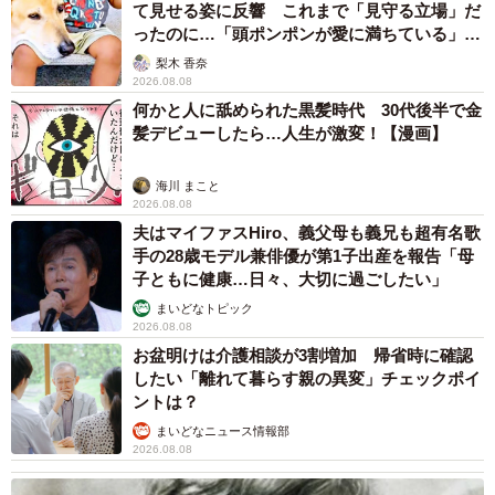
て見せる姿に反響 これまで「見守る立場」だ
ったのに…「頭ポンポンが愛に満ちている」
「尊…」
梨木 香奈
2026.08.08
何かと人に舐められた黒髪時代 30代後半で金
髪デビューしたら…人生が激変！【漫画】
海川 まこと
2026.08.08
夫はマイファスHiro、義父母も義兄も超有名歌
手の28歳モデル兼俳優が第1子出産を報告「母
子ともに健康…日々、大切に過ごしたい」
まいどなトピック
2026.08.08
お盆明けは介護相談が3割増加 帰省時に確認
したい「離れて暮らす親の異変」チェックポイ
ントは？
まいどなニュース情報部
2026.08.08