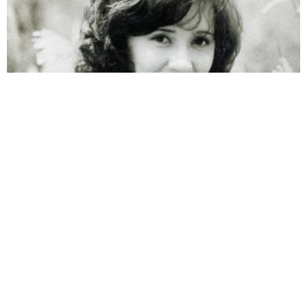
両親は「東京キッド」の看板役者 ライダー演じた42歳元俳優
が再婚妻との「ウエディングフォト」計画を明言 「センスあ
るカメラマン求む」
まいどなトピック
2026.08.08
ITエンジニアがAIとつくる家庭菜園 ローカル
LLMのゆるふわAIたちとお話しながら開墾して
みたら… 夢の「スマートな菜園生活」実現な
るか
井二 かける
2026.08.08
プチバズしたママ友とのLINEスクショ うっ