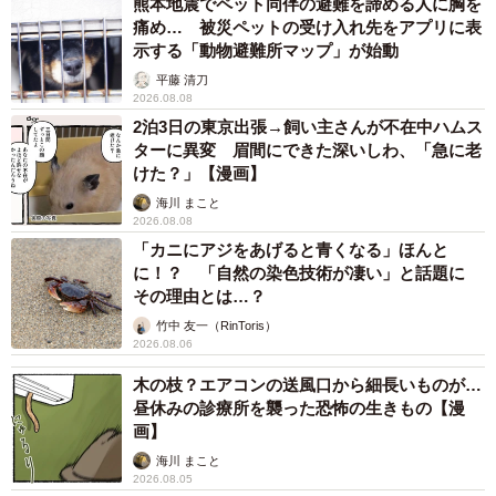
熊本地震でペット同伴の避難を諦める人に胸を
痛め… 被災ペットの受け入れ先をアプリに表
示する「動物避難所マップ」が始動
平藤 清刀
2026.08.08
2泊3日の東京出張→飼い主さんが不在中ハムス
3/3
ターに異変 眉間にできた深いしわ、「急に老
けた？」【漫画】
ついに子ガニたちが…（るうさん提供）
海川 まこと
2026.08.08
――ご投稿に対し、大きな反響がありました。
「カニにアジをあげると青くなる」ほんと
に！？ 「自然の染色技術が凄い」と話題に
るう：かなり多くの方に見ていただき、Instagramでも500
その理由とは…？
万回以上再生されました。「ミステリークレイフィッシュ
竹中 友一（RinToris）
2026.08.06
だ！」とか「単為生殖？」といった、不思議がる意見が多
木の枝？エアコンの送風口から細長いものが…
かったです。
昼休みの診療所を襲った恐怖の生きもの【漫
画】
カニには「貯精」といって精子を保存できるシステムがあ
海川 まこと
るのですが、保存期間はまちまちです。サカモトサワガニ
2026.08.05