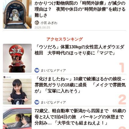
で3年保有という文献は読んだことがなかったため、今回は
かかりつけ動物病院の「時間外診療」が減少の
理由は？ 夜間や休日の“時間外診療”を続ける
かなり驚きました。
難しさ
小宮 みぎわ
◇ ◇
2026.08.05
アクセスランキング
SNSユーザーからは
「ウソだろ」体重130kgの女性芸人オダウエダ
植田 大学時代のほっそり姿に「マジで」
「どうなってんのww 3年独身だったのなら最低でもその期
間ぶん精子を貯蔵できるのか、それとも単為生殖可能性な
まいどなメディア
のか････？」
「化けましたね～」10歳で綾瀬はるかの娘役→
「サワガニがそうかは知りませんが、多くのカニは受精嚢
雰囲気ガラリの18歳に成長 「メイクで雰囲気
という器官を持ち、オスと一度でも交尾を行うと、そこに
が」「宝塚に入れそう」
貯めた精子を使って数年間何回も受精卵を作ることができ
まいどなメディア
ると聞きます。 こちらのカニも交尾済みのメスだったので
72歳父、軽自動車で新潟から四国まで 65歳の
はないでしょうか？」
母と2人で3泊4日の旅 パーキングの休憩まで
「これがカニ界の受胎告知……！？？ 動画見てきました！
分刻み… 「大学生でも組まねえよ！」
聞きやすいナレーションで、とても良かったです 」