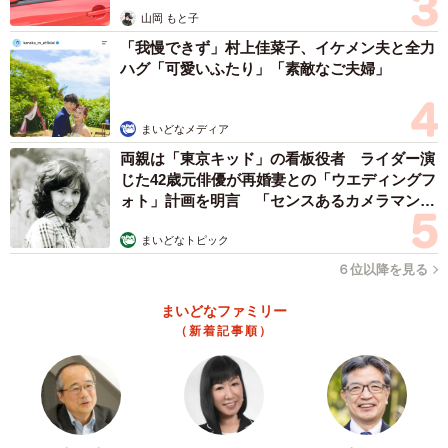
山岡 もと子
「我慢できず」村上佳菜子、イケメン夫と全力
など、数々の驚きの声が寄せられた今回の投稿。
ハグ「可愛いふたり」「素敵なご夫婦」
産卵の様子は、YouTubeチャンネル「非日常のアクアリウ
ム」でも紹介されている。ご興味ある方は、ぜひチェック
まいどなメディア
していただきたい。
両親は「東京キッド」の看板役者 ライダー演
じた42歳元俳優が再婚妻との「ウエディングフ
ォト」計画を明言 「センスあるカメラマン求
【るうさん関連情報】
む」
▽Xアカウント
まいどなトピック
https://x.com/Ruuaquarium
６位以降を見る
▽YouTubeチャンネル「非日常のアクアリウム」
まいどなファミリー
https://www.youtube.com/@RUUaquarium
（新着記事順）