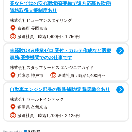
水槽で、ただ1匹きりで飼育されていたこのカニ。いつの間
業ならではの安心環境/寮完備で遠方応募も歓迎/
にかお腹に卵をかかえたかと思ったら、ほどなく稚ガニが
資格取得支援制度あり
わんさか…いったいどういう訳なのだろうか？
株式会社ヒューマンスタイリング
京都府 長岡京市
るうさんにお話を聞いた。
派遣社員：時給1,400円～1,750円
――このカニを飼われた経緯を。
未経験OK&残業ゼロ 受付・カルテ作成など医療
事務/医療機関でのお仕事です
るう：3年前にアクアリウムショップで出会い、お迎えしま
株式会社スタッフサービス エンジニアガイド
した。当時は、まだプリンカップに入るくらい小さめのサ
兵庫県 神戸市
派遣社員：時給1,400円～
イズでしたが、今は手のひら大になりました。
自動車エンジン部品の製造補助/定着奨励金あり
――産卵自体、初めてだったのでしょうか？
株式会社ワールドインテック
福岡県 久留米市
るう：初めてです。繁殖させるつもりもなかったので、か
派遣社員：時給1,700円～2,125円
なりびっくりしました。カニが無精卵を産むことはたまに
あるのですが、ここ3年はオスとかかわっていないので、ま
Sponsored by