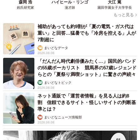
森岡 浩
ハイヒール・リンゴ
大江 篤
姓氏研究家
漫才師
園田学園女子大学学長
もっと見る
補助があっても約9割が「夏の電気・ガス代は
重い」と回答…猛暑でも「冷房を控える」人が
7割超に
まいどなデータ
2026.08.08
「だんだん時代劇俳優みたく…」国民的バンド
の55歳ボーカリスト 競馬界の57歳レジェンド
らとの「夏祭り満喫ショット」に驚きの声続々
まいどなトピック
2026.08.08
ネット通販で「運営者情報」を見る人は約8
割 信頼できるサイト・怪しいサイトの判断基
準とは？
まいどなニュース情報部
2026.08.08