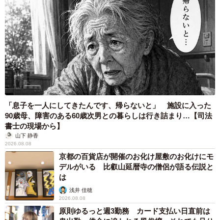
「息子を一人にしてきたんです、帰らないと」 施設に入った
90歳母、障害のある60歳次男との暮らしは行き詰まり…【司法
書士の現場から】
山下 静香
2026.08.08
京都の百貨店が開催のお化け屋敷のお化けにモ
デルがいる 比叡山延暦寺の僧侶が語る伝説と
は
浅井 佳穂
2026.08.08
原則ゆるっと週3勤務 カード支払い日直前は